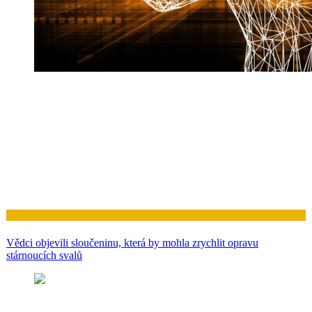
Zdraví
Vědci objevili sloučeninu, která by mohla zrychlit opravu
stárnoucích svalů