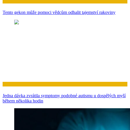
Zdraví
Tento gekon může pomoci vědcům odhalit tajemství rakoviny
Zdraví
Jedna dávka zvrátila symptomy podobné autismu u dospělých myší
během několika hodin