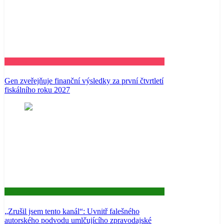
Business
Gen zveřejňuje finanční výsledky za první čtvrtletí
fiskálního roku 2027
Aktuality
„Zrušil jsem tento kanál“: Uvnitř falešného
autorského podvodu umlčujícího zpravodajské