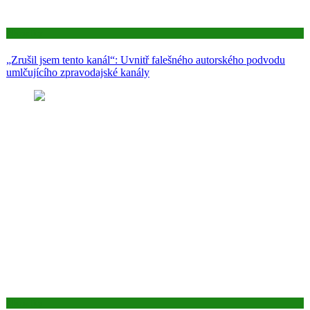
Aktuality
„Zrušil jsem tento kanál“: Uvnitř falešného autorského podvodu
umlčujícího zpravodajské kanály
Aktuality