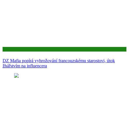
Aktuality
DZ Mafia popírá vyhrožování francouzskému starostovi, útok
žhářstvím na influencera