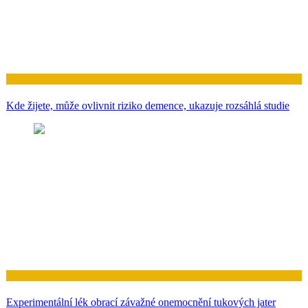
Zdraví
Kde žijete, může ovlivnit riziko demence, ukazuje rozsáhlá studie
Zdraví
Experimentální lék obrací závažné onemocnění tukových jater