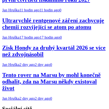
Jan Hruška
11 hodin ago
11 hodin ago
0
Ultrarychlé rentgenové záření zachycuje
chemii rozvíjející se atom po atomu
Jan Hruška
17 hodin ago
17 hodin ago
0
Zisk Hondy za druhý kvartál 2026 se více
než zdvojnásobil
Jan Hruška
2 dny ago
2 dny ago
0
Tento rover na Marsu by mohl konečně
odhalit, zda na Marsu někdy existoval
život
Jan Hruška
2 dny ago
2 dny ago
0
Sociální sítě