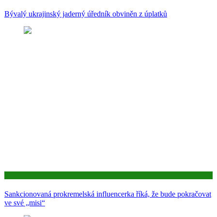
Bývalý ukrajinský jaderný úředník obviněn z úplatků
Aktuality
Sankcionovaná prokremelská influencerka říká, že bude pokračovat
ve své „misi“