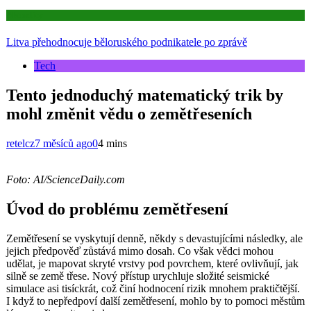
Aktuality
Litva přehodnocuje běloruského podnikatele po zprávě
Tech
Tento jednoduchý matematický trik by
mohl změnit vědu o zemětřeseních
retelcz
7 měsíců ago
0
4 mins
Foto: AI/ScienceDaily.com
Úvod do problému zemětřesení
Zemětřesení se vyskytují denně, někdy s devastujícími následky, ale
jejich předpověď zůstává mimo dosah. Co však vědci mohou
udělat, je mapovat skryté vrstvy pod povrchem, které ovlivňují, jak
silně se země třese. Nový přístup urychluje složité seismické
simulace asi tisíckrát, což činí hodnocení rizik mnohem praktičtější.
I když to nepředpoví další zemětřesení, mohlo by to pomoci městům