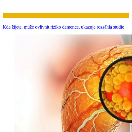
Zdraví
Kde žijete, může ovlivnit riziko demence, ukazuje rozsáhlá studie