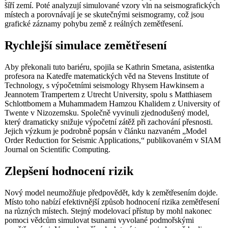
šíří zemí. Poté analyzují simulované vzory vln na seismografických
místech a porovnávají je se skutečnými seismogramy, což jsou
grafické záznamy pohybu země z reálných zemětřesení.
Rychlejší simulace zemětřesení
Aby překonali tuto bariéru, spojila se Kathrin Smetana, asistentka
profesora na Katedře matematických věd na Stevens Institute of
Technology, s výpočetními seismology Rhysem Hawkinsem a
Jeannotem Trampertem z Utrecht University, spolu s Matthiasem
Schlottbomem a Muhammadem Hamzou Khalidem z University of
Twente v Nizozemsku. Společně vyvinuli zjednodušený model,
který dramaticky snižuje výpočetní zátěž při zachování přesnosti.
Jejich výzkum je podrobně popsán v článku nazvaném „Model
Order Reduction for Seismic Applications,“ publikovaném v SIAM
Journal on Scientific Computing.
Zlepšení hodnocení rizik
Nový model neumožňuje předpovědět, kdy k zemětřesením dojde.
Místo toho nabízí efektivnější způsob hodnocení rizika zemětřesení
na různých místech. Stejný modelovací přístup by mohl nakonec
pomoci vědcům simulovat tsunami vyvolané podmořskými