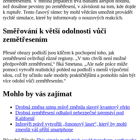
zemětřeseními. V mnoha případech trvá tsunami alespoň hodinu,
než dosáhne pevniny po zemětřesení, v závislosti na tom, kde dojde
k ruptuře. Tento časový rámec by mohl vědcům umožnit provádět
rychlé simulace, které by informovaly o nouzových reakcích.
Směřování k větší odolnosti vůči
zemětřesením
Přesné obrazy podloží jsou klíčem k pochopení toho, jak
zemětřesení ovlivňují různé regiony. „V tuto chvíli není možné
předpovědět zemětřesení,“ říká Smetana. „Ale naše práce může
pomoci vytvořit realistický pohled na podloží s menší výpočetní
silou, což by učinilo naše modely praktičtějšími a pomohlo nám být
více odolní vůči zemětřesením.“
Mohlo by vás zajímat
Drobná změna spinu právě změnila slavný kvantový efekt
Drobná zemětřesení odhalují nebezpečné tajemství pod
Kalifornií
Inženýři právě vytvořili „fononový laser“, který by mohl
zmenšit váš příští smartphone