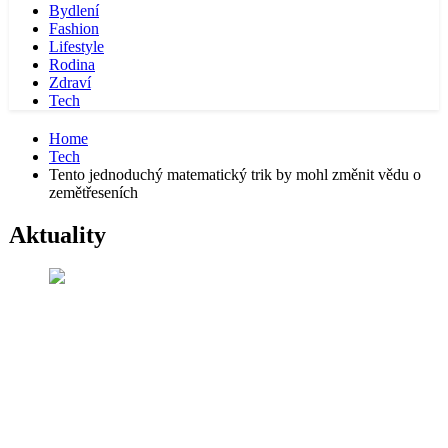
Bydlení
Fashion
Lifestyle
Rodina
Zdraví
Tech
Home
Tech
Tento jednoduchý matematický trik by mohl změnit vědu o
zemětřeseních
Aktuality