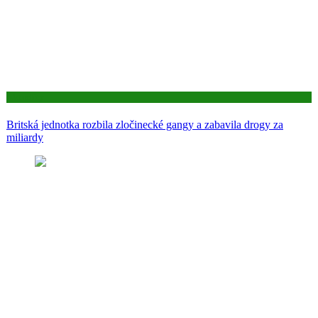
Aktuality
Britská jednotka rozbila zločinecké gangy a zabavila drogy za
miliardy