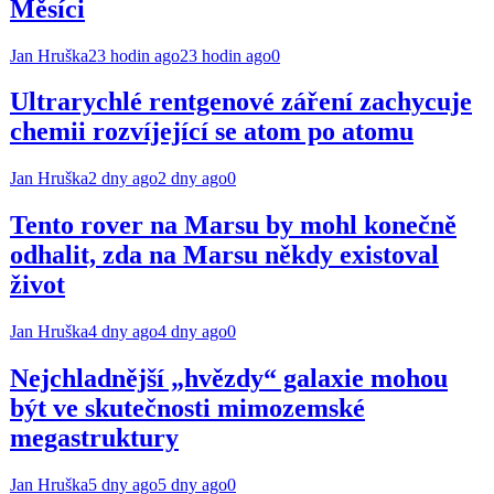
Měsíci
Jan Hruška
23 hodin ago
23 hodin ago
0
Ultrarychlé rentgenové záření zachycuje
chemii rozvíjející se atom po atomu
Jan Hruška
2 dny ago
2 dny ago
0
Tento rover na Marsu by mohl konečně
odhalit, zda na Marsu někdy existoval
život
Jan Hruška
4 dny ago
4 dny ago
0
Nejchladnější „hvězdy“ galaxie mohou
být ve skutečnosti mimozemské
megastruktury
Jan Hruška
5 dny ago
5 dny ago
0