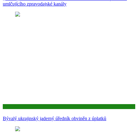
umlčujícího zpravodajské kanály
Aktuality
Bývalý ukrajinský jaderný úředník obviněn z úplatků