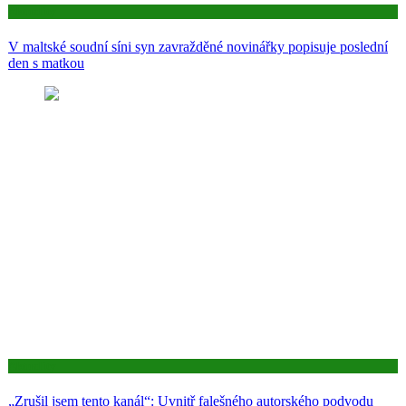
Aktuality
V maltské soudní síni syn zavražděné novinářky popisuje poslední
den s matkou
Aktuality
„Zrušil jsem tento kanál“: Uvnitř falešného autorského podvodu