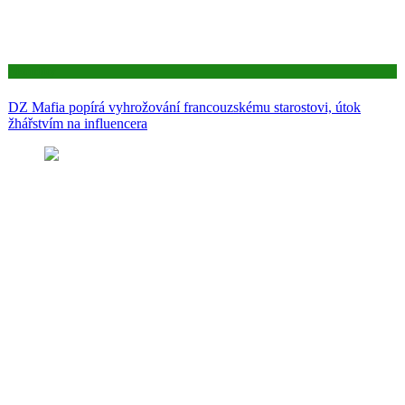
Aktuality
DZ Mafia popírá vyhrožování francouzskému starostovi, útok
žhářstvím na influencera