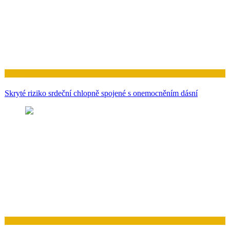
Zdraví
Skryté riziko srdeční chlopně spojené s onemocněním dásní
Zdraví