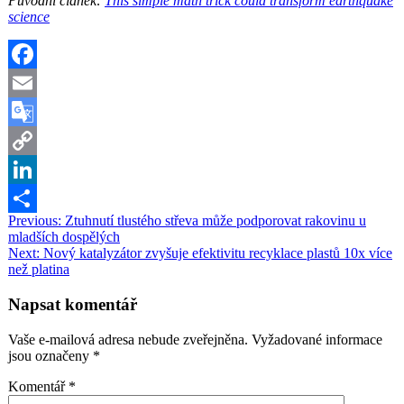
Původní článek:
This simple math trick could transform earthquake
science
Facebook
Email
Google
Translate
Copy
Link
LinkedIn
Navigace
Previous:
Ztuhnutí tlustého střeva může podporovat rakovinu u
Share
mladších dospělých
pro
Next:
Nový katalyzátor zvyšuje efektivitu recyklace plastů 10x více
příspěvek
než platina
Napsat komentář
Vaše e-mailová adresa nebude zveřejněna.
Vyžadované informace
jsou označeny
*
Komentář
*