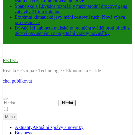
vstup na Hry Commonwealthu 2026
Španělsko a Ekvádor rozprášily mezinárodní drogový gang,
zabavily 21 tun kokainu
Extrémní klimatické jevy mění cestovní ruch: Nová výzva
pro destinace
Bývalý šéf kabinetu maltského premiéra svědčí proti příteli z
dětství obviněnému z objednání vraždy novinářky
RETEL
Realita • Evropa • Technologie • Ekonomika • Lidé
chci publikovat
Vyhledávání
Menu
Aktuality
Aktuální zprávy a novinky
Business