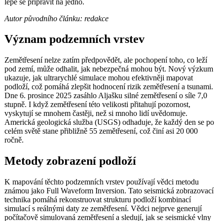
lépe se připravit na jedno.
Autor původního článku: redakce
Význam podzemních vrstev
Zemětřesení nelze zatím předpovědět, ale pochopení toho, co leží
pod zemí, může odhalit, jak nebezpečná mohou být. Nový výzkum
ukazuje, jak ultrarychlé simulace mohou efektivněji mapovat
podloží, což pomáhá zlepšit hodnocení rizik zemětřesení a tsunami.
Dne 6. prosince 2025 zasáhlo Aljašku silné zemětřesení o síle 7,0
stupně. I když zemětřesení této velikosti přitahují pozornost,
vyskytují se mnohem častěji, než si mnoho lidí uvědomuje.
Americká geologická služba (USGS) odhaduje, že každý den se po
celém světě stane přibližně 55 zemětřesení, což činí asi 20 000
ročně.
Metody zobrazení podloží
K mapování těchto podzemních vrstev používají vědci metodu
známou jako Full Waveform Inversion. Tato seismická zobrazovací
technika pomáhá rekonstruovat strukturu podloží kombinací
simulací s reálnými daty ze zemětřesení. Vědci nejprve generují
počítačově simulovaná zemětřesení a sledují, jak se seismické vlny