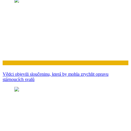
Zdraví
Vědci objevili sloučeninu, která by mohla zrychlit opravu
stárnoucích svalů