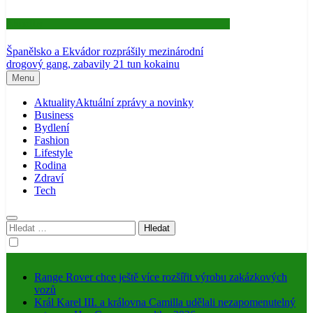
Aktuality
Španělsko a Ekvádor rozprášily mezinárodní
drogový gang, zabavily 21 tun kokainu
Menu
Aktuality
Aktuální zprávy a novinky
Business
Bydlení
Fashion
Lifestyle
Rodina
Zdraví
Tech
Vyhledávání
Range Rover chce ještě více rozšířit výrobu zakázkových
vozů
Král Karel III. a královna Camilla udělali nezapomenutelný