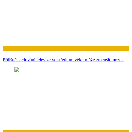
Zdraví
Přílišné sledování televize ve středním věku může zmenšit mozek