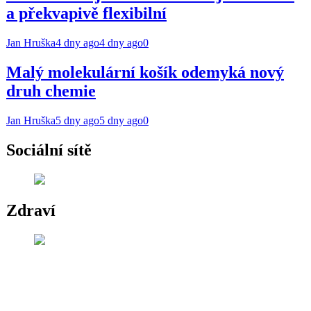
a překvapivě flexibilní
Jan Hruška
4 dny ago
4 dny ago
0
Malý molekulární košík odemyká nový
druh chemie
Jan Hruška
5 dny ago
5 dny ago
0
Sociální sítě
Zdraví