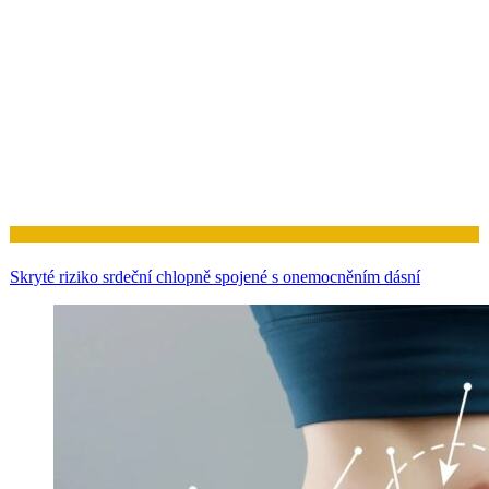
Zdraví
Skryté riziko srdeční chlopně spojené s onemocněním dásní