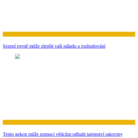
Zdraví
Sezení rovně může zlepšit vaši náladu a rozhodování
Zdraví
Tento gekon může pomoci vědcům odhalit tajemství rakoviny