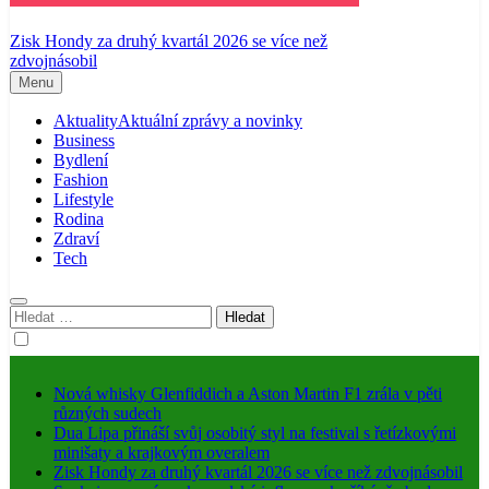
Zisk Hondy za druhý kvartál 2026 se více než
zdvojnásobil
Menu
Aktuality
Aktuální zprávy a novinky
Business
Bydlení
Fashion
Lifestyle
Rodina
Zdraví
Tech
Vyhledávání
Nová whisky Glenfiddich a Aston Martin F1 zrála v pěti
různých sudech
Dua Lipa přináší svůj osobitý styl na festival s řetízkovými
minišaty a krajkovým overalem
Zisk Hondy za druhý kvartál 2026 se více než zdvojnásobil