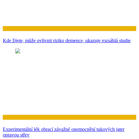
Zdraví
Kde žijete, může ovlivnit riziko demence, ukazuje rozsáhlá studie
Zdraví
Experimentální lék obrací závažné onemocnění tukových jater
opravou střev