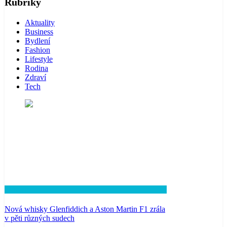
Rubriky
Aktuality
Business
Bydlení
Fashion
Lifestyle
Rodina
Zdraví
Tech
Lifestyle
Nová whisky Glenfiddich a Aston Martin F1 zrála
v pěti různých sudech