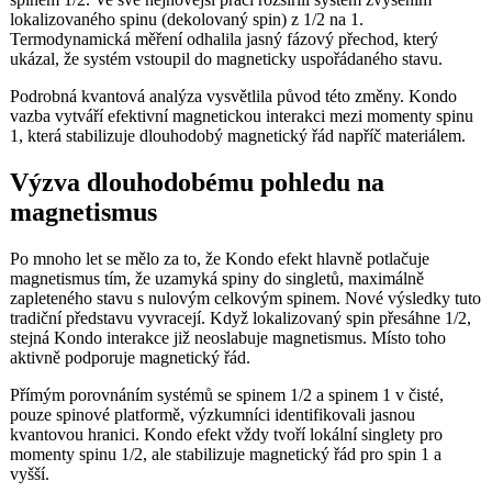
lokalizovaného spinu (dekolovaný spin) z 1/2 na 1.
Termodynamická měření odhalila jasný fázový přechod, který
ukázal, že systém vstoupil do magneticky uspořádaného stavu.
Podrobná kvantová analýza vysvětlila původ této změny. Kondo
vazba vytváří efektivní magnetickou interakci mezi momenty spinu
1, která stabilizuje dlouhodobý magnetický řád napříč materiálem.
Výzva dlouhodobému pohledu na
magnetismus
Po mnoho let se mělo za to, že Kondo efekt hlavně potlačuje
magnetismus tím, že uzamyká spiny do singletů, maximálně
zapleteného stavu s nulovým celkovým spinem. Nové výsledky tuto
tradiční představu vyvracejí. Když lokalizovaný spin přesáhne 1/2,
stejná Kondo interakce již neoslabuje magnetismus. Místo toho
aktivně podporuje magnetický řád.
Přímým porovnáním systémů se spinem 1/2 a spinem 1 v čisté,
pouze spinové platformě, výzkumníci identifikovali jasnou
kvantovou hranici. Kondo efekt vždy tvoří lokální singlety pro
momenty spinu 1/2, ale stabilizuje magnetický řád pro spin 1 a
vyšší.