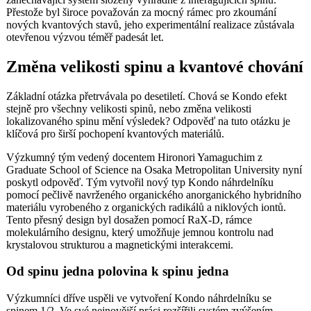
Přestože byl široce považován za mocný rámec pro zkoumání
nových kvantových stavů, jeho experimentální realizace zůstávala
otevřenou výzvou téměř padesát let.
Změna velikosti spinu a kvantové chování
Základní otázka přetrvávala po desetiletí. Chová se Kondo efekt
stejně pro všechny velikosti spinů, nebo změna velikosti
lokalizovaného spinu mění výsledek? Odpověď na tuto otázku je
klíčová pro širší pochopení kvantových materiálů.
Výzkumný tým vedený docentem Hironori Yamaguchim z
Graduate School of Science na Osaka Metropolitan University nyní
poskytl odpověď. Tým vytvořil nový typ Kondo náhrdelníku
pomocí pečlivě navrženého organického anorganického hybridního
materiálu vyrobeného z organických radikálů a niklových iontů.
Tento přesný design byl dosažen pomocí RaX-D, rámce
molekulárního designu, který umožňuje jemnou kontrolu nad
krystalovou strukturou a magnetickými interakcemi.
Od spinu jedna polovina k spinu jedna
Výzkumníci dříve uspěli ve vytvoření Kondo náhrdelníku se
spinem 1/2. Ve své nejnovější práci rozšířili systém zvýšením