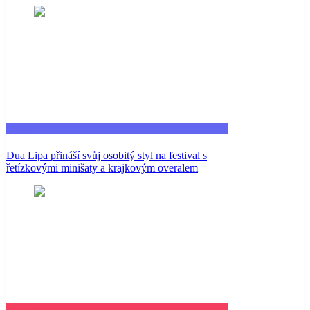
Fashion
Dua Lipa přináší svůj osobitý styl na festival s
řetízkovými minišaty a krajkovým overalem
Business