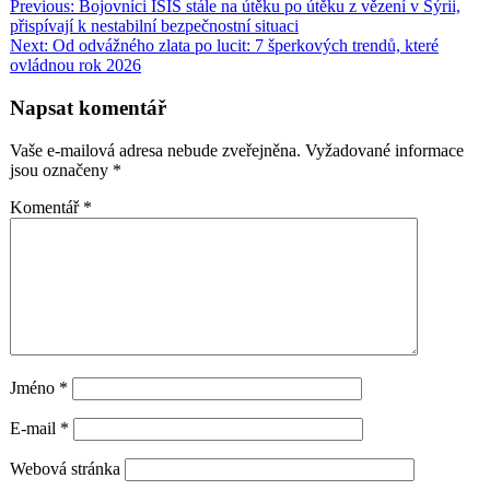
Navigace
Previous:
Bojovníci ISIS stále na útěku po útěku z vězení v Sýrii,
Share
přispívají k nestabilní bezpečnostní situaci
pro
Next:
Od odvážného zlata po lucit: 7 šperkových trendů, které
příspěvek
ovládnou rok 2026
Napsat komentář
Vaše e-mailová adresa nebude zveřejněna.
Vyžadované informace
jsou označeny
*
Komentář
*
Jméno
*
E-mail
*
Webová stránka