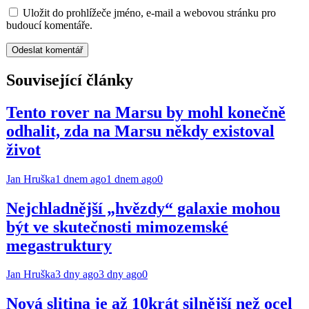
Uložit do prohlížeče jméno, e-mail a webovou stránku pro
budoucí komentáře.
Související články
Tento rover na Marsu by mohl konečně
odhalit, zda na Marsu někdy existoval
život
Jan Hruška
1 dnem ago
1 dnem ago
0
Nejchladnější „hvězdy“ galaxie mohou
být ve skutečnosti mimozemské
megastruktury
Jan Hruška
3 dny ago
3 dny ago
0
Nová slitina je až 10krát silnější než ocel