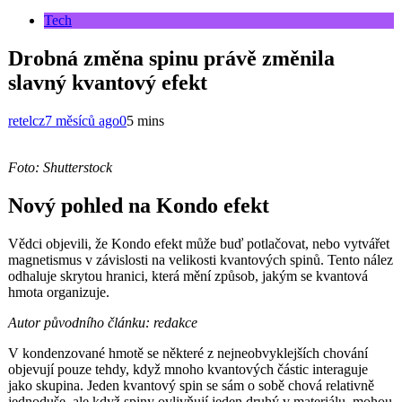
Tech
Drobná změna spinu právě změnila
slavný kvantový efekt
retelcz
7 měsíců ago
0
5 mins
Foto: Shutterstock
Nový pohled na Kondo efekt
Vědci objevili, že Kondo efekt může buď potlačovat, nebo vytvářet
magnetismus v závislosti na velikosti kvantových spinů. Tento nález
odhaluje skrytou hranici, která mění způsob, jakým se kvantová
hmota organizuje.
Autor původního článku: redakce
V kondenzované hmotě se některé z nejneobvyklejších chování
objevují pouze tehdy, když mnoho kvantových částic interaguje
jako skupina. Jeden kvantový spin se sám o sobě chová relativně
jednoduše, ale když spiny ovlivňují jeden druhý v materiálu, mohou