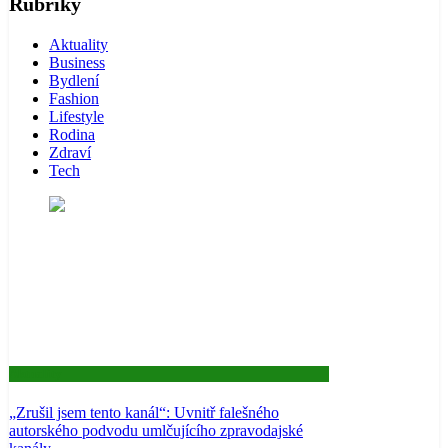
Rubriky
Aktuality
Business
Bydlení
Fashion
Lifestyle
Rodina
Zdraví
Tech
Aktuality
„Zrušil jsem tento kanál“: Uvnitř falešného
autorského podvodu umlčujícího zpravodajské