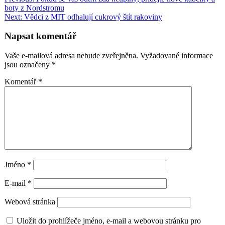
Navigace
Share
boty z Nordstromu
pro
Next:
Vědci z MIT odhalují cukrový štít rakoviny
příspěvek
Napsat komentář
Vaše e-mailová adresa nebude zveřejněna.
Vyžadované informace
jsou označeny
*
Komentář
*
Jméno
*
E-mail
*
Webová stránka
Uložit do prohlížeče jméno, e-mail a webovou stránku pro