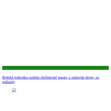
Aktuality
Britská jednotka rozbila zločinecké gangy a zabavila drogy za
miliardy