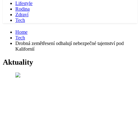
Lifestyle
Rodina
Zdraví
Tech
Home
Tech
Drobná zemětřesení odhalují nebezpečné tajemství pod
Kalifornií
Aktuality