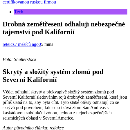
certifikovanou ruskou firmou
Tech
Drobná zemětřesení odhalují nebezpečné
tajemství pod Kalifornií
retelcz
7 měsíců ago
0
5 mins
Foto: Shutterstock
Skrytý a složitý systém zlomů pod
Severní Kalifornií
Vědci odhalují skrytý a překvapivě složitý systém zlomů pod
Severní Kalifornií sledováním rojů drobných zemětřesení, která jsou
příliš slabá na to, aby byla cítit. Tyto slabé otřesy odhalují, co se
skrývá pod povrchem, kde se setkává zlom San Andreas s
kaskádovou subdukční zónou, jednou z nejnebezpečnějších
seismických oblastí v Severní Americe.
Autor původního článku: redakce