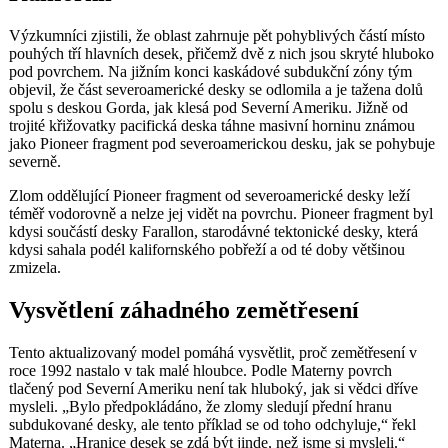
Výzkumníci zjistili, že oblast zahrnuje pět pohyblivých částí místo
pouhých tří hlavních desek, přičemž dvě z nich jsou skryté hluboko
pod povrchem. Na jižním konci kaskádové subdukční zóny tým
objevil, že část severoamerické desky se odlomila a je tažena dolů
spolu s deskou Gorda, jak klesá pod Severní Ameriku. Jižně od
trojité křižovatky pacifická deska táhne masivní horninu známou
jako Pioneer fragment pod severoamerickou desku, jak se pohybuje
severně.
Zlom oddělující Pioneer fragment od severoamerické desky leží
téměř vodorovně a nelze jej vidět na povrchu. Pioneer fragment byl
kdysi součástí desky Farallon, starodávné tektonické desky, která
kdysi sahala podél kalifornského pobřeží a od té doby většinou
zmizela.
Vysvětlení záhadného zemětřesení
Tento aktualizovaný model pomáhá vysvětlit, proč zemětřesení v
roce 1992 nastalo v tak malé hloubce. Podle Materny povrch
tlačený pod Severní Ameriku není tak hluboký, jak si vědci dříve
mysleli. „Bylo předpokládáno, že zlomy sledují přední hranu
subdukované desky, ale tento příklad se od toho odchyluje,“ řekl
Materna. „Hranice desek se zdá být jinde, než jsme si mysleli.“