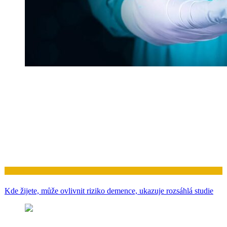
Zdraví
Kde žijete, může ovlivnit riziko demence, ukazuje rozsáhlá studie