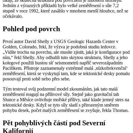
říkají, že skutečná struktura pod povrchem je mnohem složitější.
Jedním z výrazných příkladů bylo velké zemětřesení o síle 7,2
stupně v roce 1992, které zasáhlo v mnohem menší hloubce, než se
očekávalo.
Pohled pod povrch
První autor David Shelly z USGS Geologic Hazards Center v
Golden, Colorado, řekl, že výzva je podobná studiu ledovce.
„Vidíte trochu na povrchu, ale musíte zjistit, jaká je konfigurace pod
ním,“ řekl Shelly. Aby odhalili tuto skrytou strukturu, Shelly a jeho
kolegové použili hustou síť seismometrů napříč severozápadním
Pacifikem. Přístroje zaznamenaly extrémně malá ‚nízkofrekvenční‘
zemětřesení, která se vyskytují tam, kde se tektonické desky pomalu
posouvají proti sobě nebo přes sebe.
Tým testoval svůj podzemní model zkoumáním, jak tato malá
zemětřesení reagují na přílivové síly. Stejně jako gravitační tah
Slunce a Měsíce ovlivňuje mořské přílivy, také klade jemný stres na
tektonické desky. Když se tyto síly sladí s přirozeným směrem
pohybu desek, počet malých zemětřesení se zvyšuje, řekla Thomas.
Pět pohyblivých částí pod Severní
Kalifornií