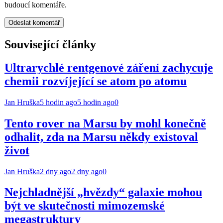
budoucí komentáře.
Související články
Ultrarychlé rentgenové záření zachycuje
chemii rozvíjející se atom po atomu
Jan Hruška
5 hodin ago
5 hodin ago
0
Tento rover na Marsu by mohl konečně
odhalit, zda na Marsu někdy existoval
život
Jan Hruška
2 dny ago
2 dny ago
0
Nejchladnější „hvězdy“ galaxie mohou
být ve skutečnosti mimozemské
megastruktury