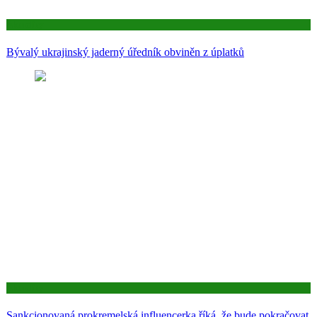
Aktuality
Bývalý ukrajinský jaderný úředník obviněn z úplatků
Aktuality
Sankcionovaná prokremelská influencerka říká, že bude pokračovat