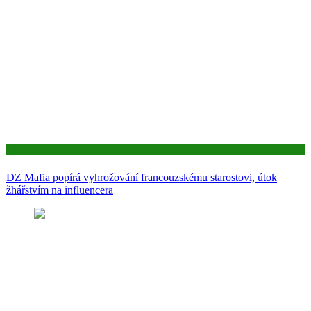
Aktuality
DZ Mafia popírá vyhrožování francouzskému starostovi, útok
žhářstvím na influencera