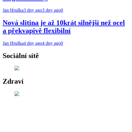
Jan Hruška
3 dny ago
3 dny ago
0
Nová slitina je až 10krát silnější než ocel
a překvapivě flexibilní
Jan Hruška
4 dny ago
4 dny ago
0
Sociální sítě
Zdraví