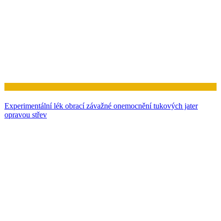
Zdraví
Experimentální lék obrací závažné onemocnění tukových jater
opravou střev