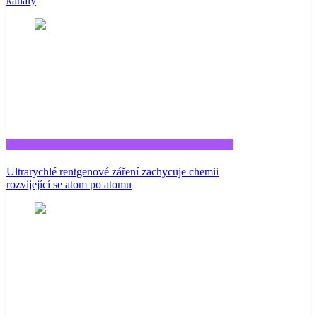
kanály
Tech
Ultrarychlé rentgenové záření zachycuje chemii
rozvíjející se atom po atomu