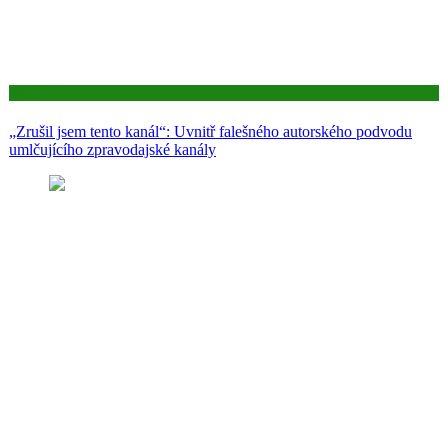
Aktuality
„Zrušil jsem tento kanál“: Uvnitř falešného autorského podvodu
umlčujícího zpravodajské kanály