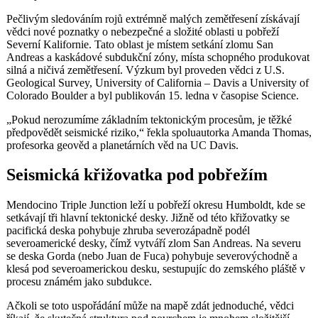
Pečlivým sledováním rojů extrémně malých zemětřesení získávají
vědci nové poznatky o nebezpečné a složité oblasti u pobřeží
Severní Kalifornie. Tato oblast je místem setkání zlomu San
Andreas a kaskádové subdukční zóny, místa schopného produkovat
silná a ničivá zemětřesení. Výzkum byl proveden vědci z U.S.
Geological Survey, University of California – Davis a University of
Colorado Boulder a byl publikován 15. ledna v časopise Science.
„Pokud nerozumíme základním tektonickým procesům, je těžké
předpovědět seismické riziko,“ řekla spoluautorka Amanda Thomas,
profesorka geověd a planetárních věd na UC Davis.
Seismická křižovatka pod pobřežím
Mendocino Triple Junction leží u pobřeží okresu Humboldt, kde se
setkávají tři hlavní tektonické desky. Jižně od této křižovatky se
pacifická deska pohybuje zhruba severozápadně podél
severoamerické desky, čímž vytváří zlom San Andreas. Na severu
se deska Gorda (nebo Juan de Fuca) pohybuje severovýchodně a
klesá pod severoamerickou desku, sestupujíc do zemského pláště v
procesu známém jako subdukce.
Ačkoli se toto uspořádání může na mapě zdát jednoduché, vědci