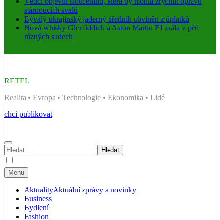
Vědci objevili sloučeninu, která by mohla zrychlit opravu
stárnoucích svalů
Bývalý ukrajinský jaderný úředník obviněn z úplatků
Nová whisky Glenfiddich a Aston Martin F1 zrála v pěti
různých sudech
RETEL
Realita • Evropa • Technologie • Ekonomika • Lidé
chci publikovat
Vyhledávání
Menu
Aktuality
Aktuální zprávy a novinky
Business
Bydlení
Fashion