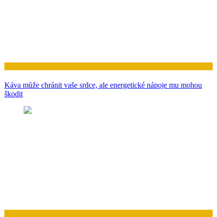
Zdraví
Káva může chránit vaše srdce, ale energetické nápoje mu mohou
škodit
Zdraví