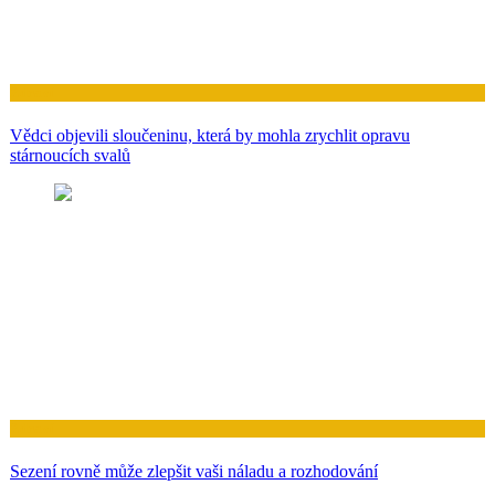
Zdraví
Vědci objevili sloučeninu, která by mohla zrychlit opravu
stárnoucích svalů
Zdraví
Sezení rovně může zlepšit vaši náladu a rozhodování