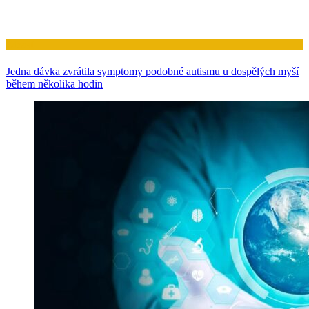
Zdraví
Jedna dávka zvrátila symptomy podobné autismu u dospělých myší
během několika hodin