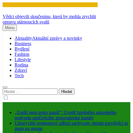
Zdraví
Vědci objevili sloučeninu, která by mohla zrychlit
opravu stárnoucích svalů
Menu
Aktuality
Aktuální zprávy a novinky
Business
Bydlení
Fashion
Lifestyle
Rodina
Zdraví
Tech
Vyhledávání
„Zrušil jsem tento kanál“: Uvnitř falešného autorského
podvodu umlčujícího zpravodajské kanály
Ultrarychlé rentgenové záření zachycuje chemii rozvíjející se
atom po atomu