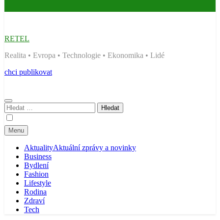
RETEL
Realita • Evropa • Technologie • Ekonomika • Lidé
chci publikovat
Vyhledávání
Menu
Aktuality
Aktuální zprávy a novinky
Business
Bydlení
Fashion
Lifestyle
Rodina
Zdraví
Tech