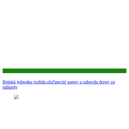
Aktuality
Britská jednotka rozbila zločinecké gangy a zabavila drogy za
miliardy