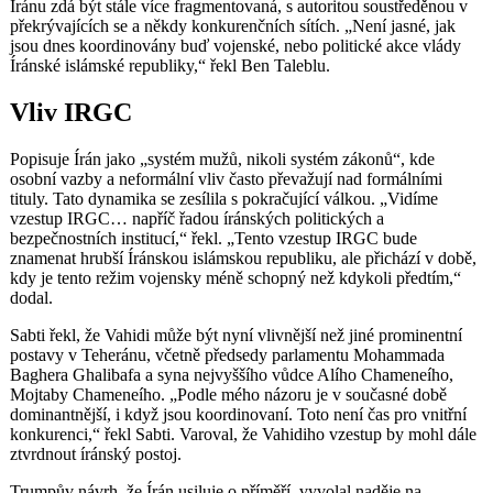
Íránu zdá být stále více fragmentovaná, s autoritou soustředěnou v
překrývajících se a někdy konkurenčních sítích. „Není jasné, jak
jsou dnes koordinovány buď vojenské, nebo politické akce vlády
Íránské islámské republiky,“ řekl Ben Taleblu.
Vliv IRGC
Popisuje Írán jako „systém mužů, nikoli systém zákonů“, kde
osobní vazby a neformální vliv často převažují nad formálními
tituly. Tato dynamika se zesílila s pokračující válkou. „Vidíme
vzestup IRGC… napříč řadou íránských politických a
bezpečnostních institucí,“ řekl. „Tento vzestup IRGC bude
znamenat hrubší Íránskou islámskou republiku, ale přichází v době,
kdy je tento režim vojensky méně schopný než kdykoli předtím,“
dodal.
Sabti řekl, že Vahidi může být nyní vlivnější než jiné prominentní
postavy v Teheránu, včetně předsedy parlamentu Mohammada
Baghera Ghalibafa a syna nejvyššího vůdce Alího Chameneího,
Mojtaby Chameneího. „Podle mého názoru je v současné době
dominantnější, i když jsou koordinovaní. Toto není čas pro vnitřní
konkurenci,“ řekl Sabti. Varoval, že Vahidiho vzestup by mohl dále
ztvrdnout íránský postoj.
Trumpův návrh, že Írán usiluje o příměří, vyvolal naděje na