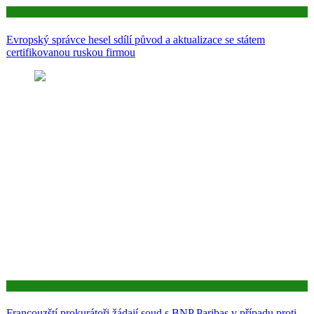
Aktuality
Evropský správce hesel sdílí původ a aktualizace se státem
certifikovanou ruskou firmou
Aktuality
Francouzští prokurátoři žádají soud s BNP Paribas v případu proti