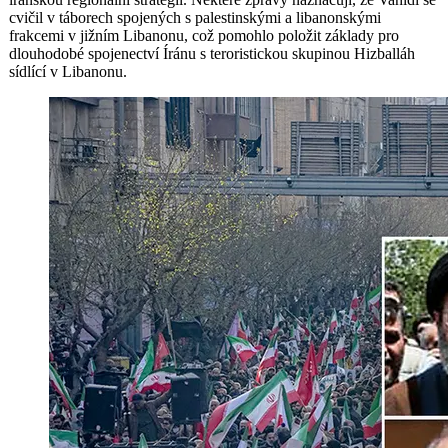
cvičil v táborech spojených s palestinskými a libanonskými
frakcemi v jižním Libanonu, což pomohlo položit základy pro
dlouhodobé spojenectví Íránu s teroristickou skupinou Hizballáh
sídlící v Libanonu.