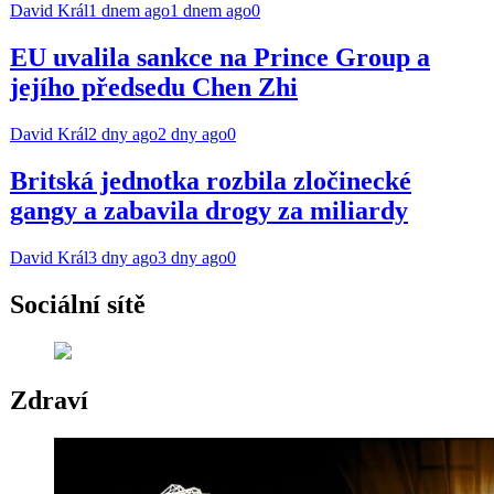
David Král
1 dnem ago
1 dnem ago
0
EU uvalila sankce na Prince Group a
jejího předsedu Chen Zhi
David Král
2 dny ago
2 dny ago
0
Britská jednotka rozbila zločinecké
gangy a zabavila drogy za miliardy
David Král
3 dny ago
3 dny ago
0
Sociální sítě
Zdraví