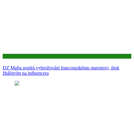
Aktuality
DZ Mafia popírá vyhrožování francouzskému starostovi, útok
žhářstvím na influencera