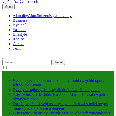
v pěti různých sudech
Menu
Aktuality
Aktuální zprávy a novinky
Business
Bydlení
Fashion
Lifestyle
Rodina
Zdraví
Tech
Vyhledávání
Vědci objevili sloučeninu, která by mohla zrychlit opravu
stárnoucích svalů
Bývalý ukrajinský jaderný úředník obviněn z úplatků
Nová whisky Glenfiddich a Aston Martin F1 zrála v pěti
různých sudech
Dua Lipa přináší svůj osobitý styl na festival s řetízkovými
minišaty a krajkovým overalem
Zisk Hondy za druhý kvartál 2026 se více než zdvojnásobil