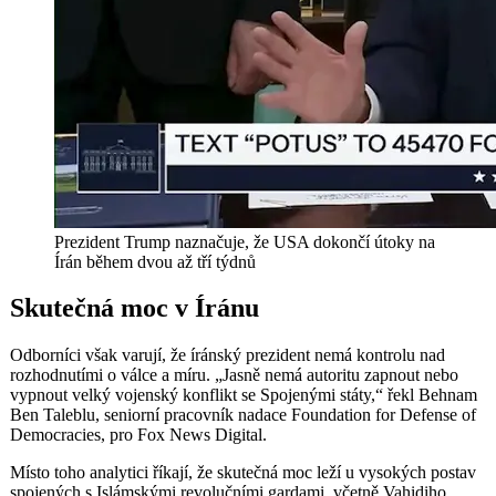
Prezident Trump naznačuje, že USA dokončí útoky na
Írán během dvou až tří týdnů
Skutečná moc v Íránu
Odborníci však varují, že íránský prezident nemá kontrolu nad
rozhodnutími o válce a míru. „Jasně nemá autoritu zapnout nebo
vypnout velký vojenský konflikt se Spojenými státy,“ řekl Behnam
Ben Taleblu, seniorní pracovník nadace Foundation for Defense of
Democracies, pro Fox News Digital.
Místo toho analytici říkají, že skutečná moc leží u vysokých postav
spojených s Islámskými revolučními gardami, včetně Vahidiho,