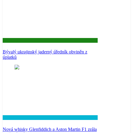
Aktuality
Bývalý ukrajinský jaderný úředník obviněn z
úplatků
Lifestyle
Nová whisky Glenfiddich a Aston Martin F1 zrála