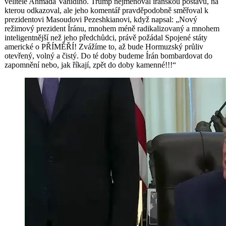
velitele Ahmada Vahidiho. Trump nejmenoval íránskou postavu, na
kterou odkazoval, ale jeho komentář pravděpodobně směřoval k
prezidentovi Masoudovi Pezeshkianovi, když napsal: „Nový
režimový prezident Íránu, mnohem méně radikalizovaný a mnohem
inteligentnější než jeho předchůdci, právě požádal Spojené státy
americké o PŘÍMĚŘÍ! Zvážíme to, až bude Hormuzský průliv
otevřený, volný a čistý. Do té doby budeme Írán bombardovat do
zapomnění nebo, jak říkají, zpět do doby kamenné!!!“