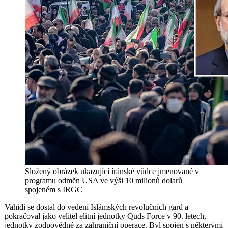
Složený obrázek ukazující íránské vůdce jmenované v
programu odměn USA ve výši 10 milionů dolarů
spojeném s IRGC
Vahidi se dostal do vedení Islámských revolučních gard a
pokračoval jako velitel elitní jednotky Quds Force v 90. letech,
jednotky zodpovědné za zahraniční operace. Byl spojen s některými