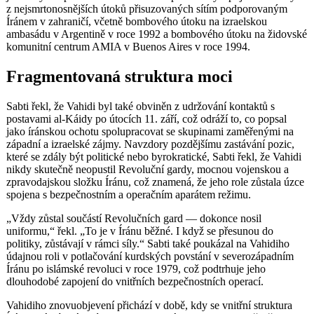
z nejsmrtonosnějších útoků přisuzovaných sítím podporovaným
Íránem v zahraničí, včetně bombového útoku na izraelskou
ambasádu v Argentině v roce 1992 a bombového útoku na židovské
komunitní centrum AMIA v Buenos Aires v roce 1994.
Fragmentovaná struktura moci
Sabti řekl, že Vahidi byl také obviněn z udržování kontaktů s
postavami al-Káidy po útocích 11. září, což odráží to, co popsal
jako íránskou ochotu spolupracovat se skupinami zaměřenými na
západní a izraelské zájmy. Navzdory pozdějšímu zastávání pozic,
které se zdály být politické nebo byrokratické, Sabti řekl, že Vahidi
nikdy skutečně neopustil Revoluční gardy, mocnou vojenskou a
zpravodajskou složku Íránu, což znamená, že jeho role zůstala úzce
spojena s bezpečnostním a operačním aparátem režimu.
„Vždy zůstal součástí Revolučních gard — dokonce nosil
uniformu,“ řekl. „To je v Íránu běžné. I když se přesunou do
politiky, zůstávají v rámci síly.“ Sabti také poukázal na Vahidiho
údajnou roli v potlačování kurdských povstání v severozápadním
Íránu po islámské revoluci v roce 1979, což podtrhuje jeho
dlouhodobé zapojení do vnitřních bezpečnostních operací.
Vahidiho znovuobjevení přichází v době, kdy se vnitřní struktura