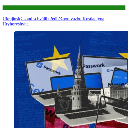
Aktuality
Ukrajinský soud schválil předběžnou vazbu Kostiantyna
Hryhoryshyna