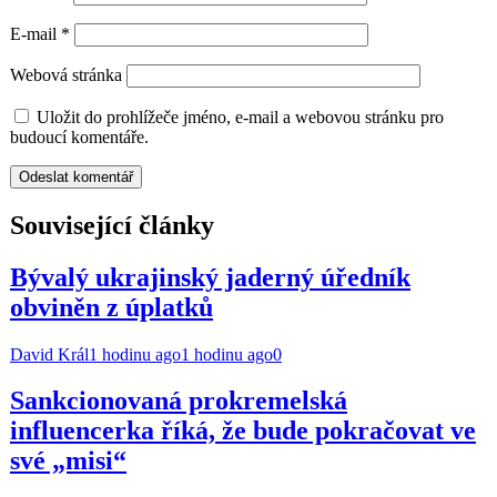
E-mail
*
Webová stránka
Uložit do prohlížeče jméno, e-mail a webovou stránku pro
budoucí komentáře.
Související články
Bývalý ukrajinský jaderný úředník
obviněn z úplatků
David Král
1 hodinu ago
1 hodinu ago
0
Sankcionovaná prokremelská
influencerka říká, že bude pokračovat ve
své „misi“