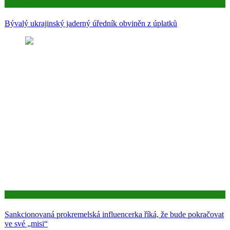
Aktuality
Bývalý ukrajinský jaderný úředník obviněn z úplatků
Aktuality
Sankcionovaná prokremelská influencerka říká, že bude pokračovat
ve své „misi“