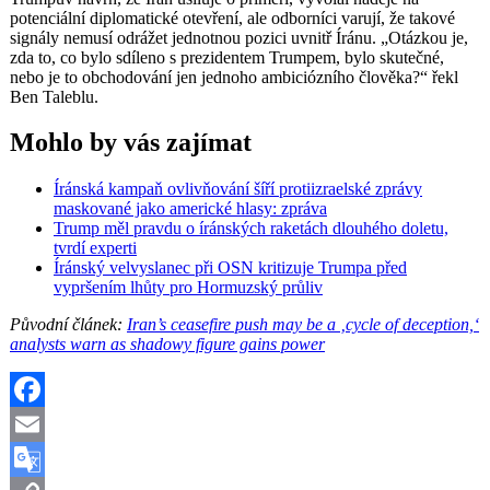
potenciální diplomatické otevření, ale odborníci varují, že takové
signály nemusí odrážet jednotnou pozici uvnitř Íránu. „Otázkou je,
zda to, co bylo sdíleno s prezidentem Trumpem, bylo skutečné,
nebo je to obchodování jen jednoho ambiciózního člověka?“ řekl
Ben Taleblu.
Mohlo by vás zajímat
Íránská kampaň ovlivňování šíří protiizraelské zprávy
maskované jako americké hlasy: zpráva
Trump měl pravdu o íránských raketách dlouhého doletu,
tvrdí experti
Íránský velvyslanec při OSN kritizuje Trumpa před
vypršením lhůty pro Hormuzský průliv
Původní článek:
Iran’s ceasefire push may be a ‚cycle of deception,‘
analysts warn as shadowy figure gains power
Facebook
Email