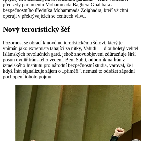
předsedy parlamentu Mohammada Baghera Ghalibafa a
bezpečnostního úředníka Mohammada Zolghadra, kteří všichni
operují v překrývajících se centrech vlivu.
Nový teroristický šéf
Pozornost se obrací k novému teroristickému šéfovi, který je
vnímán jako extremista tahající za nitky, Vahidi — dlouholetý velitel
Islámských revolučních gard, jehož znovuobjevení zdůrazňuje širší
posun uvnitř íránského vedení. Beni Sabti, odborník na Írán z
izraelského Institutu pro národní bezpečnostní studia, varoval, že i
když Írán signalizuje zájem o „příměří“, nemusí to odrážet západní
pochopení tohoto pojmu.