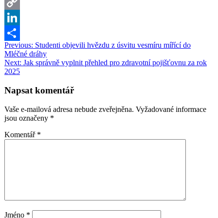
Google
Translate
Copy
Link
LinkedIn
Navigace
Previous:
Studenti objevili hvězdu z úsvitu vesmíru mířící do
Share
Mléčné dráhy
pro
Next:
Jak správně vyplnit přehled pro zdravotní pojišťovnu za rok
příspěvek
2025
Napsat komentář
Vaše e-mailová adresa nebude zveřejněna.
Vyžadované informace
jsou označeny
*
Komentář
*
Jméno
*