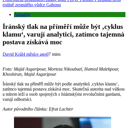
rodině zesnulého vůdce Gabonu
Aktuality
Íránský tlak na příměří může být ‚cyklus
klamu‘, varují analytici, zatímco tajemná
postava získává moc
David Král
4 měsíce ago
0
7 mins
Foto: Majid Asgaripour, Morteza Nikoubazl, Hamed Malekpour,
Khoshiran, Majid Asgaripour
Íránský tlak na příměří může být podle analytiků ‚cyklus klamu‘,
zatímco tajemná postava získává moc. Skutečná autorita nad válkou
a mírem leží u osob spojených s Islámskými revolučními gardami,
varují odborníci.
Autor původního článku: Efrat Lachter