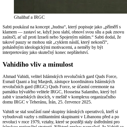
Ghalibaf a IRGC
Sabti poukázal na koncept „hudna“, který popisuje jako „příměří s
klamem — zastaví se, když jsou slabí, obnoví svou sílu a pak znovu
zaútočí, ať už proti Izraeli nebo Spojeným státům.“ Sabti dodal, že
takové pauzy se mohou stát „cyklem násilí, který nekončí“,
poháněným ideologickými motivacemi, a neměly by být
interpretovány jako skutečný konec nepřátelství.
Vahidiho vliv a minulost
Ahmad Vahidi, velitel Islámských revolučních gard Quds Force,
Esmail Qaani a Iraj Masjedi, zástupce koordinátora Islámských
revolučních gard (IRGC) Quds Force, se účastní ceremonie na
památku bývalého velitele IRGC, Hosseina Salamiho, který byl
zabit v izraelských útocích, v mešitě v komplexu organizačního
domu IRGC v Teheránu, Írán, 25. července 2025.
Vahidi se stal součástí rané skupiny íránských operativců, kteří si
vybudovali vazby s militantními skupinami v Libanonu před a po
revoluci v roce 1979, vztahy, které se později staly ústředními pro
íránskou regionální strategii. Některé zprávy naznačují, že Vahidi se