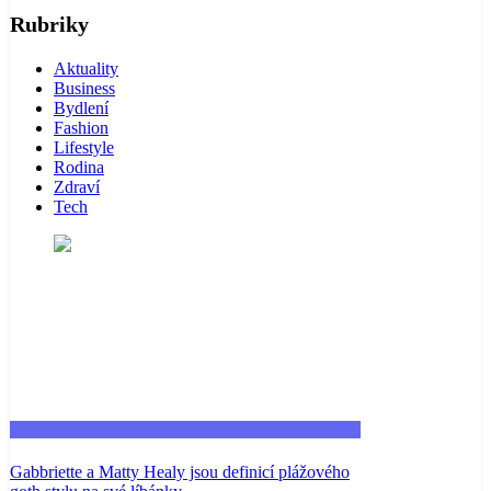
Rubriky
Aktuality
Business
Bydlení
Fashion
Lifestyle
Rodina
Zdraví
Tech
Fashion
Gabbriette a Matty Healy jsou definicí plážového