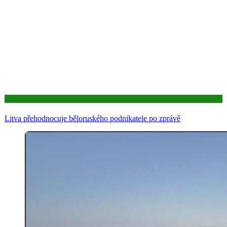
Aktuality
Litva přehodnocuje běloruského podnikatele po zprávě