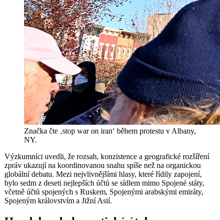
Značka čte ‚stop war on iran‘ během protestu v Albany,
NY.
Výzkumníci uvedli, že rozsah, konzistence a geografické rozšíření
zpráv ukazují na koordinovanou snahu spíše než na organickou
globální debatu. Mezi nejvlivnějšími hlasy, které řídily zapojení,
bylo sedm z deseti nejlepších účtů se sídlem mimo Spojené státy,
včetně účtů spojených s Ruskem, Spojenými arabskými emiráty,
Spojeným královstvím a Jižní Asií.