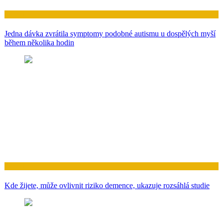
Zdraví
Jedna dávka zvrátila symptomy podobné autismu u dospělých myší
během několika hodin
Zdraví
Kde žijete, může ovlivnit riziko demence, ukazuje rozsáhlá studie