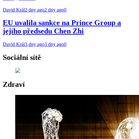
David Král
2 dny ago
2 dny ago
0
EU uvalila sankce na Prince Group a
jejího předsedu Chen Zhi
David Král
3 dny ago
3 dny ago
0
Sociální sítě
Zdraví