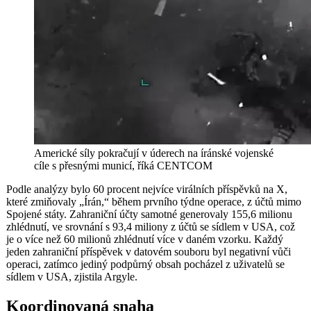
Americké síly pokračují v úderech na íránské vojenské
cíle s přesnými municí, říká CENTCOM
Podle analýzy bylo 60 procent nejvíce virálních příspěvků na X,
které zmiňovaly „Írán,“ během prvního týdne operace, z účtů mimo
Spojené státy. Zahraniční účty samotné generovaly 155,6 milionu
zhlédnutí, ve srovnání s 93,4 miliony z účtů se sídlem v USA, což
je o více než 60 milionů zhlédnutí více v daném vzorku. Každý
jeden zahraniční příspěvek v datovém souboru byl negativní vůči
operaci, zatímco jediný podpůrný obsah pocházel z uživatelů se
sídlem v USA, zjistila Argyle.
Koordinovaná snaha