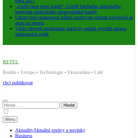
roku 2027
„Zrušil jsem tento kanál“: Uvnitř falešného autorského
podvodu umlčujícího zpravodajské kanály
Ultrarychlé rentgenové záření zachycuje chemii rozvíjející se
atom po atomu
Vědci objevili sloučeninu, která by mohla zrychlit opravu
stárnoucích svalů
RETEL
Realita • Evropa • Technologie • Ekonomika • Lidé
chci publikovat
Vyhledávání
Menu
Aktuality
Aktuální zprávy a novinky
Business