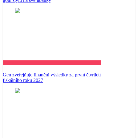
goth stylu na své líbánky
Business
Gen zveřejňuje finanční výsledky za první čtvrtletí
fiskálního roku 2027