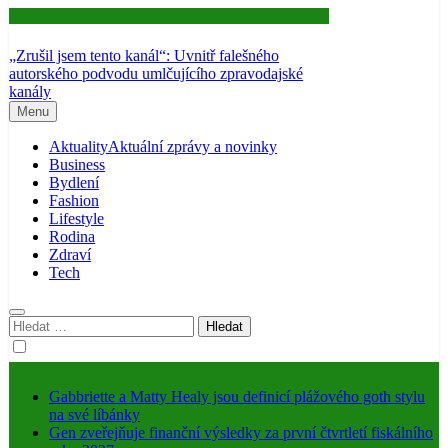
Aktuality
„Zrušil jsem tento kanál“: Uvnitř falešného
autorského podvodu umlčujícího zpravodajské
kanály
Menu
Aktuality
Aktuální zprávy a novinky
Business
Bydlení
Fashion
Lifestyle
Rodina
Zdraví
Tech
Vyhledávání
Gabbriette a Matty Healy jsou definicí plážového goth stylu
na své líbánky
Gen zveřejňuje finanční výsledky za první čtvrtletí fiskálního