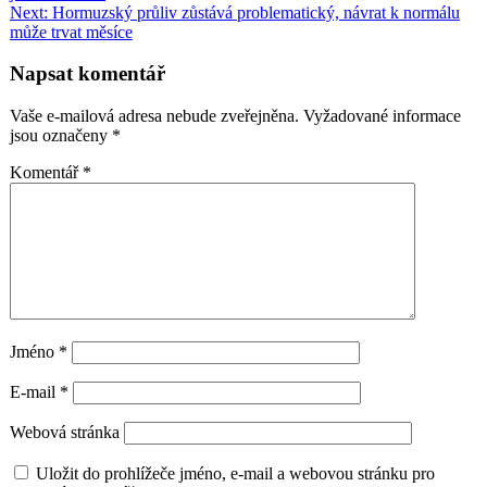
pro
Next:
Hormuzský průliv zůstává problematický, návrat k normálu
příspěvek
může trvat měsíce
Napsat komentář
Vaše e-mailová adresa nebude zveřejněna.
Vyžadované informace
jsou označeny
*
Komentář
*
Jméno
*
E-mail
*
Webová stránka
Uložit do prohlížeče jméno, e-mail a webovou stránku pro