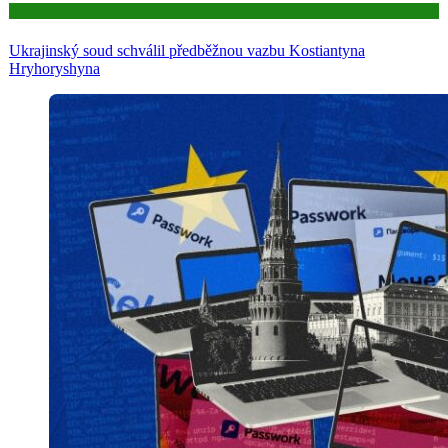
Aktuality
Ukrajinský soud schválil předběžnou vazbu Kostiantyna
Hryhoryshyna