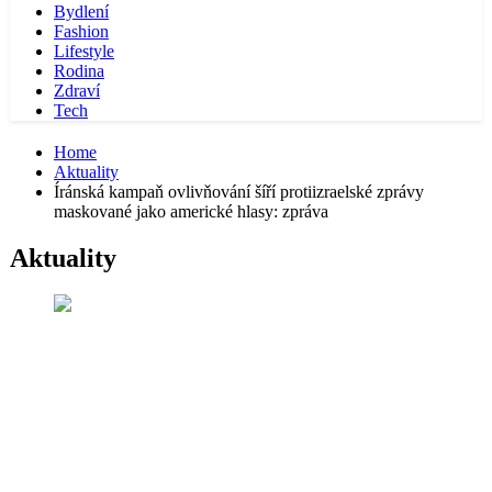
Bydlení
Fashion
Lifestyle
Rodina
Zdraví
Tech
Home
Aktuality
Íránská kampaň ovlivňování šíří protiizraelské zprávy
maskované jako americké hlasy: zpráva
Aktuality