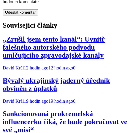
budoucí komentáře.
Související články
„Zrušil jsem tento kanál“: Uvnitř
falešného autorského podvodu
umlčujícího zpravodajské kanály
David Král
12 hodin ago
12 hodin ago
0
Bývalý ukrajinský jaderný úředník
obviněn z úplatků
David Král
19 hodin ago
19 hodin ago
0
Sankcionovaná prokremelská
influencerka říká, že bude pokračovat ve
své „misi“