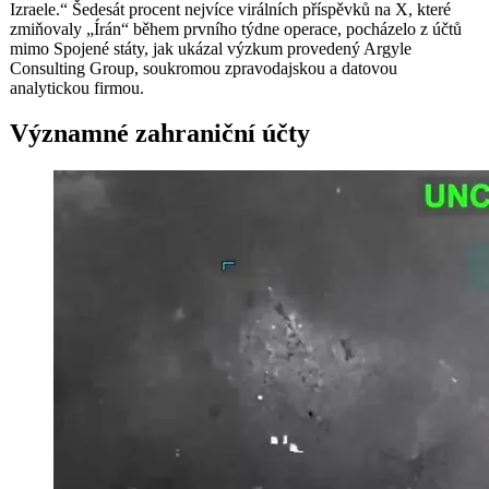
Izraele.“ Šedesát procent nejvíce virálních příspěvků na X, které
zmiňovaly „Írán“ během prvního týdne operace, pocházelo z účtů
mimo Spojené státy, jak ukázal výzkum provedený Argyle
Consulting Group, soukromou zpravodajskou a datovou
analytickou firmou.
Významné zahraniční účty