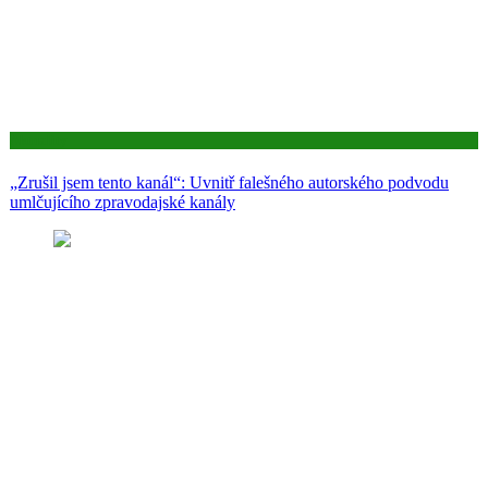
Aktuality
„Zrušil jsem tento kanál“: Uvnitř falešného autorského podvodu
umlčujícího zpravodajské kanály