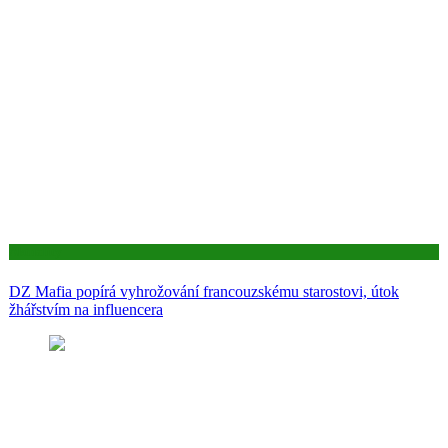
Aktuality
DZ Mafia popírá vyhrožování francouzskému starostovi, útok
žhářstvím na influencera