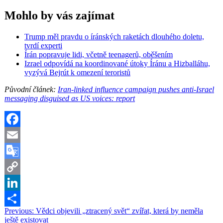
Mohlo by vás zajímat
Trump měl pravdu o íránských raketách dlouhého doletu,
tvrdí experti
Írán popravuje lidi, včetně teenagerů, oběšením
Izrael odpovídá na koordinované útoky Íránu a Hizballáhu,
vyzývá Bejrút k omezení teroristů
Původní článek:
Iran-linked influence campaign pushes anti-Israel
messaging disguised as US voices: report
Facebook
Email
Google
Translate
Copy
Link
LinkedIn
Navigace
Previous:
Vědci objevili „ztracený svět“ zvířat, která by neměla
Share
ještě existovat