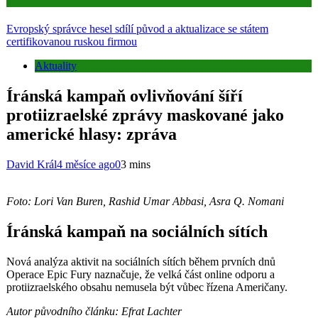
Aktuality
Evropský správce hesel sdílí původ a aktualizace se státem
certifikovanou ruskou firmou
Aktuality
Íránská kampaň ovlivňování šíří
protiizraelské zprávy maskované jako
americké hlasy: zpráva
David Král
4 měsíce ago
0
3 mins
Foto: Lori Van Buren, Rashid Umar Abbasi, Asra Q. Nomani
Íránská kampaň na sociálních sítích
Nová analýza aktivit na sociálních sítích během prvních dnů
Operace Epic Fury naznačuje, že velká část online odporu a
protiizraelského obsahu nemusela být vůbec řízena Američany.
Autor původního článku: Efrat Lachter