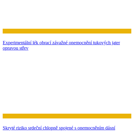
Zdraví
Experimentální lék obrací závažné onemocnění tukových jater
opravou střev
Zdraví
Skryté riziko srdeční chlopně spojené s onemocněním dásní