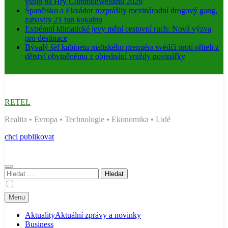
vstup na Hry Commonwealthu 2026
Španělsko a Ekvádor rozprášily mezinárodní drogový gang,
zabavily 21 tun kokainu
Extrémní klimatické jevy mění cestovní ruch: Nová výzva
pro destinace
Bývalý šéf kabinetu maltského premiéra svědčí proti příteli z
dětství obviněnému z objednání vraždy novinářky
RETEL
Realita • Evropa • Technologie • Ekonomika • Lidé
chci publikovat
Vyhledávání
Menu
Aktuality
Aktuální zprávy a novinky
Business