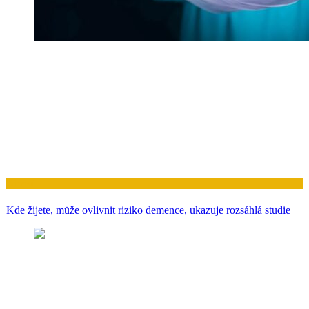
Zdraví
Kde žijete, může ovlivnit riziko demence, ukazuje rozsáhlá studie