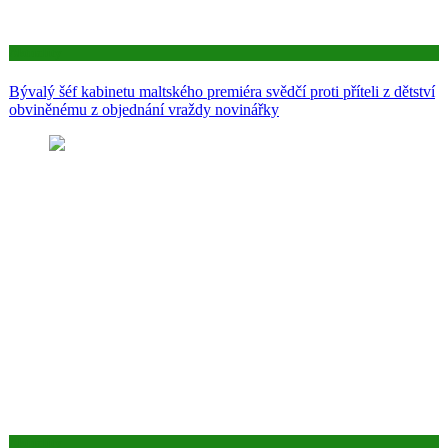
Aktuality
Bývalý šéf kabinetu maltského premiéra svědčí proti příteli z dětství
obviněnému z objednání vraždy novinářky
Aktuality