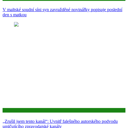
V maltské soudní síni syn zavražděné novinářky popisuje poslední
den s matkou
Aktuality
„Zrušil jsem tento kanál“: Uvnitř falešného autorského podvodu
umlčujícího zpravodajské kanály