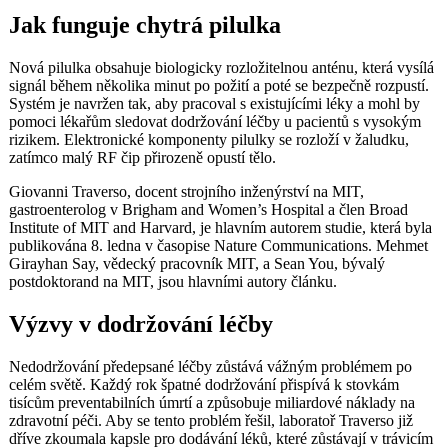
Jak funguje chytrá pilulka
Nová pilulka obsahuje biologicky rozložitelnou anténu, která vysílá
signál během několika minut po požití a poté se bezpečně rozpustí.
Systém je navržen tak, aby pracoval s existujícími léky a mohl by
pomoci lékařům sledovat dodržování léčby u pacientů s vysokým
rizikem. Elektronické komponenty pilulky se rozloží v žaludku,
zatímco malý RF čip přirozeně opustí tělo.
Giovanni Traverso, docent strojního inženýrství na MIT,
gastroenterolog v Brigham and Women’s Hospital a člen Broad
Institute of MIT and Harvard, je hlavním autorem studie, která byla
publikována 8. ledna v časopise Nature Communications. Mehmet
Girayhan Say, vědecký pracovník MIT, a Sean You, bývalý
postdoktorand na MIT, jsou hlavními autory článku.
Výzvy v dodržování léčby
Nedodržování předepsané léčby zůstává vážným problémem po
celém světě. Každý rok špatné dodržování přispívá k stovkám
tisícům preventabilních úmrtí a způsobuje miliardové náklady na
zdravotní péči. Aby se tento problém řešil, laboratoř Traverso již
dříve zkoumala kapsle pro dodávání léků, které zůstávají v trávicím