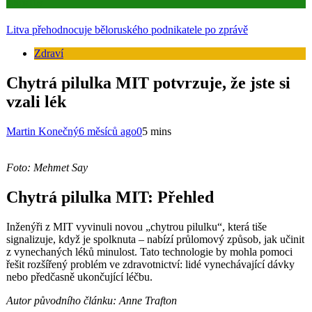
Aktuality
Litva přehodnocuje běloruského podnikatele po zprávě
Zdraví
Chytrá pilulka MIT potvrzuje, že jste si
vzali lék
Martin Konečný
6 měsíců ago
0
5 mins
Foto: Mehmet Say
Chytrá pilulka MIT: Přehled
Inženýři z MIT vyvinuli novou „chytrou pilulku“, která tiše
signalizuje, když je spolknuta – nabízí průlomový způsob, jak učinit
z vynechaných léků minulost. Tato technologie by mohla pomoci
řešit rozšířený problém ve zdravotnictví: lidé vynechávající dávky
nebo předčasně ukončující léčbu.
Autor původního článku: Anne Trafton