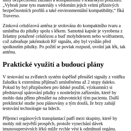
„Vybrali jsme tyto materiály s vědomím jejich velmi příznivých
bezpečnostních profilů a také environmentální kompatibility,“ říká
Traverso.
Zinková celulózová anténa je srolována do kompaktního tvaru a
umístěna do pilulky spolu s lékem. Samotná kapsle je vyrobena z
želatiny potažené celulózou a buď molybdenem nebo wolframem,
což zabraňuje jakémukoli RF signálu, aby byl vysílán před
spolknutím pilulky. Po požití se povlak rozpustí, uvolní jak lék, tak
anténu.
Praktické využití a budoucí plány
V testování na zvířatech systém úspěšně přenášel signály z vnitřku
žaludku k externímu přijímači umístěnému až 2 stopy daleko.
Pokud by byl přizpůsoben pro lidské použití, výzkumníci si
představují spárování pilulky s nositelným zařízením, které by
mohlo data přímo přenášet na zdravotnický tým pacienta. Další
preklinické studie jsou plánovány a tým doufá, že brzy zahájí
testování technologie na lidech.
Příjemci orgánových transplantací patří mezi skupiny, které by
mohly mít největší prospěch, protože vynechání dávek
imunosupresivních léků může rychle vést k odmítnutí orgánu.