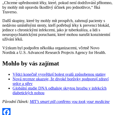
„Chceme upřednostnit léky, které, pokud není dodržování přítomno,
by mohly mít opravdu škodlivý účinek pro jednotlivce,“ říká
Traverso.
Další skupiny, které by mohly mít prospěch, zahrnují pacienty s
nedávno umístěnými stenty, kteří potřebují léky k prevenci blokád,
jedince s chronickými infekcemi, jako je tuberkulóza, a lidi s
neuropsychiatrickými poruchami, které mohou narušit konzistentní
užívání léků.
Výzkum byl podpořen několika organizacemi, včetně Novo
Nordisk a U.S. Advanced Research Projects Agency for Health.
Mohlo by vás zajímat
Vědci konečně vysvětlují bolest svalů způsobenou statiny
Nová recenze ukazuje, že divoké borůvky podporují zdraví
srdce a střev
Globální studie DNA odhaluje skrytou hrozbu v infekcích
diabetických nohou
Původní článek:
MIT’s smart pill confirms you took your medicine