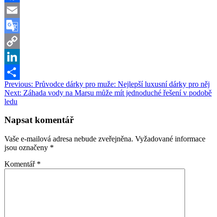
Facebook
Email
Google
Translate
Copy
Link
LinkedIn
Navigace
Previous:
Průvodce dárky pro muže: Nejlepší luxusní dárky pro něj
Share
Next:
Záhada vody na Marsu může mít jednoduché řešení v podobě
pro
ledu
příspěvek
Napsat komentář
Vaše e-mailová adresa nebude zveřejněna.
Vyžadované informace
jsou označeny
*
Komentář
*