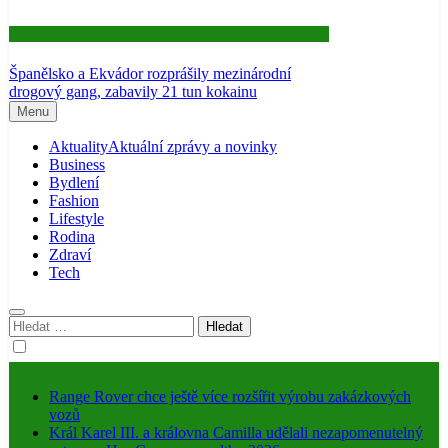
Aktuality
Španělsko a Ekvádor rozprášily mezinárodní
drogový gang, zabavily 21 tun kokainu
Menu
Aktuality
Aktuální zprávy a novinky
Business
Bydlení
Fashion
Lifestyle
Rodina
Zdraví
Tech
Vyhledávání
Range Rover chce ještě více rozšířit výrobu zakázkových
vozů
Král Karel III. a královna Camilla udělali nezapomenutelný