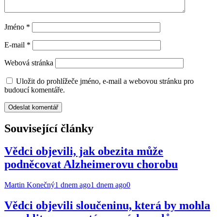
Jméno
*
E-mail
*
Webová stránka
Uložit do prohlížeče jméno, e-mail a webovou stránku pro
budoucí komentáře.
Související články
Vědci objevili, jak obezita může
podněcovat Alzheimerovu chorobu
Martin Konečný
1 dnem ago
1 dnem ago
0
Vědci objevili sloučeninu, která by mohla