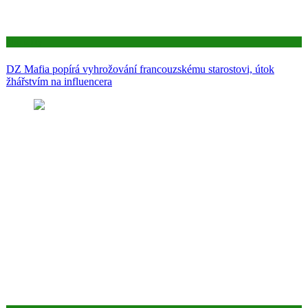
Aktuality
DZ Mafia popírá vyhrožování francouzskému starostovi, útok
žhářstvím na influencera