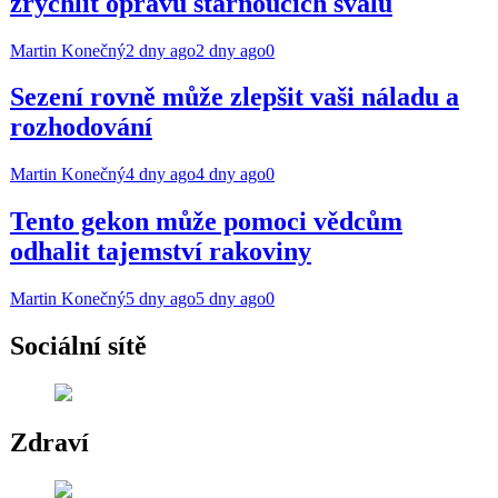
zrychlit opravu stárnoucích svalů
Martin Konečný
2 dny ago
2 dny ago
0
Sezení rovně může zlepšit vaši náladu a
rozhodování
Martin Konečný
4 dny ago
4 dny ago
0
Tento gekon může pomoci vědcům
odhalit tajemství rakoviny
Martin Konečný
5 dny ago
5 dny ago
0
Sociální sítě
Zdraví