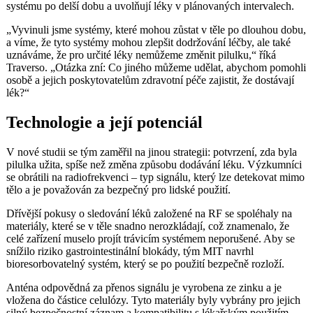
systému po delší dobu a uvolňují léky v plánovaných intervalech.
„Vyvinuli jsme systémy, které mohou zůstat v těle po dlouhou dobu,
a víme, že tyto systémy mohou zlepšit dodržování léčby, ale také
uznáváme, že pro určité léky nemůžeme změnit pilulku,“ říká
Traverso. „Otázka zní: Co jiného můžeme udělat, abychom pomohli
osobě a jejich poskytovatelům zdravotní péče zajistit, že dostávají
lék?“
Technologie a její potenciál
V nové studii se tým zaměřil na jinou strategii: potvrzení, zda byla
pilulka užita, spíše než změna způsobu dodávání léku. Výzkumníci
se obrátili na radiofrekvenci – typ signálu, který lze detekovat mimo
tělo a je považován za bezpečný pro lidské použití.
Dřívější pokusy o sledování léků založené na RF se spoléhaly na
materiály, které se v těle snadno nerozkládají, což znamenalo, že
celé zařízení muselo projít trávicím systémem neporušené. Aby se
snížilo riziko gastrointestinální blokády, tým MIT navrhl
bioresorbovatelný systém, který se po použití bezpečně rozloží.
Anténa odpovědná za přenos signálu je vyrobena ze zinku a je
vložena do částice celulózy. Tyto materiály byly vybrány pro jejich
silný bezpečnostní záznam a kompatibilitu s lékařským použitím.