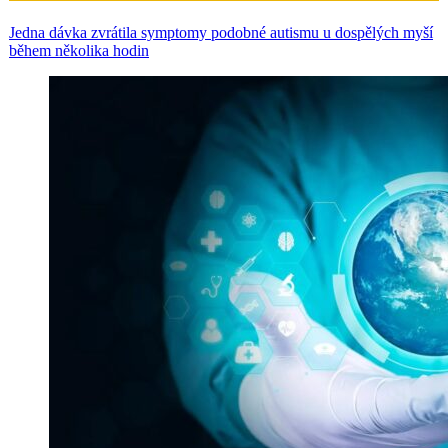
Jedna dávka zvrátila symptomy podobné autismu u dospělých myší
během několika hodin