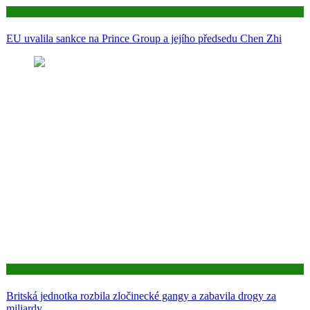
Aktuality
EU uvalila sankce na Prince Group a jejího předsedu Chen Zhi
Aktuality
Britská jednotka rozbila zločinecké gangy a zabavila drogy za
miliardy