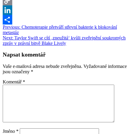
Google
Translate
Copy
Link
LinkedIn
Navigace
Previous:
Chemoterapie přetváří střevní bakterie k blokování
Share
metastáz
pro
Next:
Taylor Swift se cítí ‚zneužitá‘ kvůli zveřejnění soukromých
příspěvek
zpráv v právní bitvě Blake Lively
Napsat komentář
Vaše e-mailová adresa nebude zveřejněna.
Vyžadované informace
jsou označeny
*
Komentář
*
Jméno
*