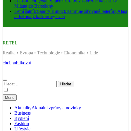
Letošní Dodgeball Supercar Rally vás vezme na cestu z
Milána do Barcelony
Letní šatník Sandry Bullock zahrnuje síťované baleríny Alaïa
a dokonalý kašmírový svetr
RETEL
Realita • Evropa • Technologie • Ekonomika • Lidé
chci publikovat
Vyhledávání
Menu
Aktuality
Aktuální zprávy a novinky
Business
Bydlení
Fashion
Lifestyle