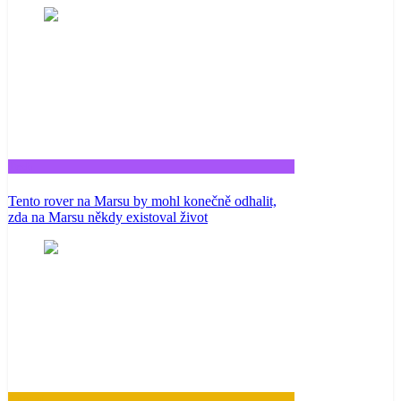
Tech
Tento rover na Marsu by mohl konečně odhalit,
zda na Marsu někdy existoval život
Zdraví