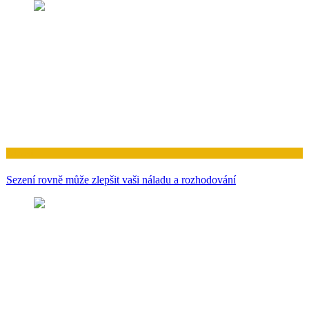
Zdraví
Sezení rovně může zlepšit vaši náladu a rozhodování