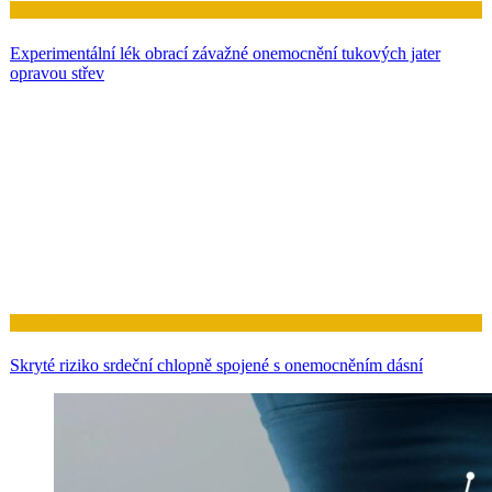
Zdraví
Experimentální lék obrací závažné onemocnění tukových jater
opravou střev
Zdraví
Skryté riziko srdeční chlopně spojené s onemocněním dásní