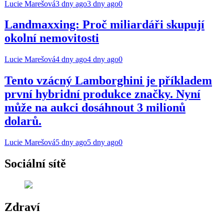
Lucie Marešová
3 dny ago
3 dny ago
0
Landmaxxing: Proč miliardáři skupují
okolní nemovitosti
Lucie Marešová
4 dny ago
4 dny ago
0
Tento vzácný Lamborghini je příkladem
první hybridní produkce značky. Nyní
může na aukci dosáhnout 3 milionů
dolarů.
Lucie Marešová
5 dny ago
5 dny ago
0
Sociální sítě
Zdraví