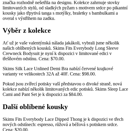
značka rozhodně nešetřila na designu. Kolekce zahrnuje stovky
limitovaných stylů, od sladkých pyžam s motivem srdce po pikantní
kousky jako třpytivá tanga s motýlky, braletky s bambulkami a
overal s výstřihem na zadku.
Výběr z kolekce
Ať už je vaše valentýnská nálada jakákoli, vybrali jsme několik
našich oblíbených kousků. Skims Fits Everybody Long Sleeve
Crewneck Bodysuit je nyní k dispozici v limitované edici v
třešňovém odstínu. Cena: $70.00.
Skims Silk Lace Unlined Demi Bra nabízí červené krajkové
varianty ve velikostech 32A až 40F. Cena: $98.00.
Pokud jsou zvířecí potisky vaší představou o divoké straně, nová
kolekce nabízí několik limitovaných edic potisků. Skims Sleep Lace
Cami and Pant Set je k dispozici za $84.00.
Další oblíbené kousky
Skims Fits Everybody Lace Dipped Thong je k dispozici ve třech
nových odstínech: espresso, růžová a béžová s potiskem srdce.
Cena: $20.00.