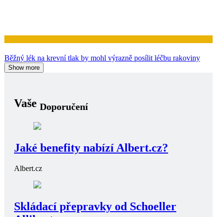
Zdraví
Běžný lék na krevní tlak by mohl výrazně posílit léčbu rakoviny
Show more
Vaše
Doporučení
Jaké benefity nabízí Albert.cz?
Albert.cz
Skládací přepravky od Schoeller