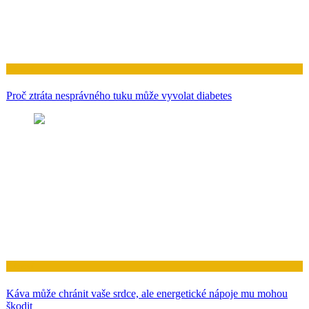
Zdraví
Proč ztráta nesprávného tuku může vyvolat diabetes
Zdraví
Káva může chránit vaše srdce, ale energetické nápoje mu mohou
škodit