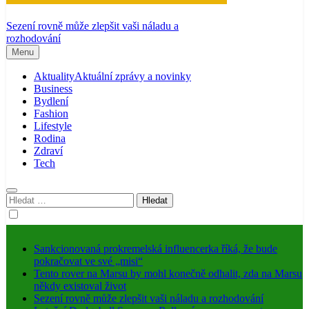
Sezení rovně může zlepšit vaši náladu a
rozhodování
Menu
Aktuality
Aktuální zprávy a novinky
Business
Bydlení
Fashion
Lifestyle
Rodina
Zdraví
Tech
Vyhledávání
Sankcionovaná prokremelská influencerka říká, že bude
pokračovat ve své „misi“
Tento rover na Marsu by mohl konečně odhalit, zda na Marsu
někdy existoval život
Sezení rovně může zlepšit vaši náladu a rozhodování