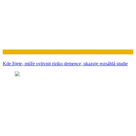
Zdraví
Kde žijete, může ovlivnit riziko demence, ukazuje rozsáhlá studie