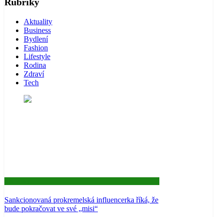
Rubriky
Aktuality
Business
Bydlení
Fashion
Lifestyle
Rodina
Zdraví
Tech
Aktuality
Sankcionovaná prokremelská influencerka říká, že
bude pokračovat ve své „misi“