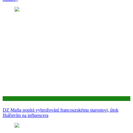
Aktuality
DZ Mafia popírá vyhrožování francouzskému starostovi, útok
žhářstvím na influencera