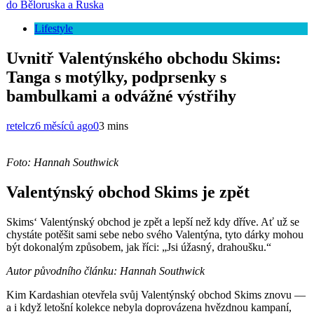
do Běloruska a Ruska
Lifestyle
Uvnitř Valentýnského obchodu Skims:
Tanga s motýlky, podprsenky s
bambulkami a odvážné výstřihy
retelcz
6 měsíců ago
0
3 mins
Foto: Hannah Southwick
Valentýnský obchod Skims je zpět
Skims‘ Valentýnský obchod je zpět a lepší než kdy dříve. Ať už se
chystáte potěšit sami sebe nebo svého Valentýna, tyto dárky mohou
být dokonalým způsobem, jak říci: „Jsi úžasný, drahoušku.“
Autor původního článku: Hannah Southwick
Kim Kardashian otevřela svůj Valentýnský obchod Skims znovu —
a i když letošní kolekce nebyla doprovázena hvězdnou kampaní,