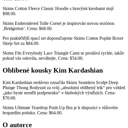
Skims Cotton Fleece Classic Hoodie s hravými kresbami stojí
$98.00.
Skims Embroidered Tulle Corset je inspirován novou sezónou
‚Bridgerton‘. Cena: $68.00.
Pro praktičtější spací set doporučujeme Skims Cotton Poplin Boxer
Sleep Set za $84.00.
Skims Fits Everybody Lace Triangle Cami se prodává rychle, takže
pokud vás oslovila, neváhejte. Cena: $54.00.
Oblíbené kousky Kim Kardashian
Kim Kardashian nedávno označila Skims Seamless Sculpt Deep
Plunge Thong Bodysuit za svůj „absolutní oblíbený trik“ pro vzhled
„jako byste neměli podprsenku“ v hlubokých výstřizích. Cena:
$70.00.
Skims Ultimate Teardrop Push-Up Bra je k dispozici v růžovém
leopardím potisku. Cena: $64.00.
O autorce