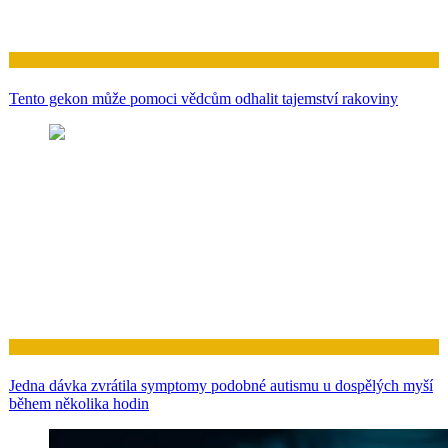
Zdraví
Tento gekon může pomoci vědcům odhalit tajemství rakoviny
Zdraví
Jedna dávka zvrátila symptomy podobné autismu u dospělých myší
během několika hodin