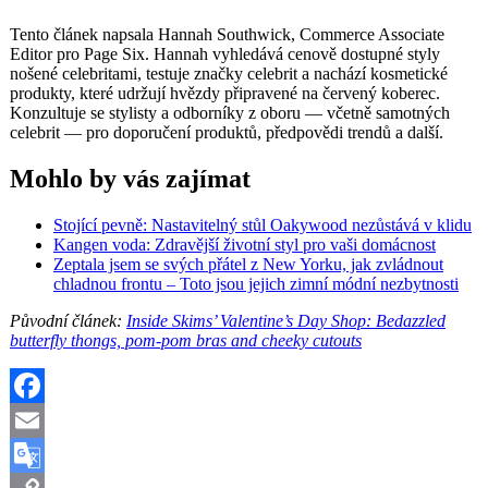
Tento článek napsala Hannah Southwick, Commerce Associate
Editor pro Page Six. Hannah vyhledává cenově dostupné styly
nošené celebritami, testuje značky celebrit a nachází kosmetické
produkty, které udržují hvězdy připravené na červený koberec.
Konzultuje se stylisty a odborníky z oboru — včetně samotných
celebrit — pro doporučení produktů, předpovědi trendů a další.
Mohlo by vás zajímat
Stojící pevně: Nastavitelný stůl Oakywood nezůstává v klidu
Kangen voda: Zdravější životní styl pro vaši domácnost
Zeptala jsem se svých přátel z New Yorku, jak zvládnout
chladnou frontu – Toto jsou jejich zimní módní nezbytnosti
Původní článek:
Inside Skims’ Valentine’s Day Shop: Bedazzled
butterfly thongs, pom-pom bras and cheeky cutouts
Facebook
Email