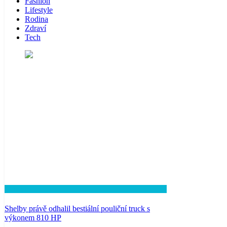
Fashion
Lifestyle
Rodina
Zdraví
Tech
Lifestyle
Shelby právě odhalil bestiální pouliční truck s
výkonem 810 HP