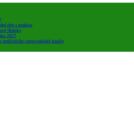
P
ední den s matkou
 své líbánky
roku 2027
u umlčujícího zpravodajské kanály