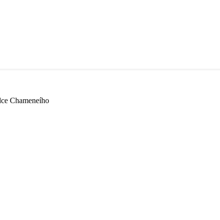
ůdce Chameneího