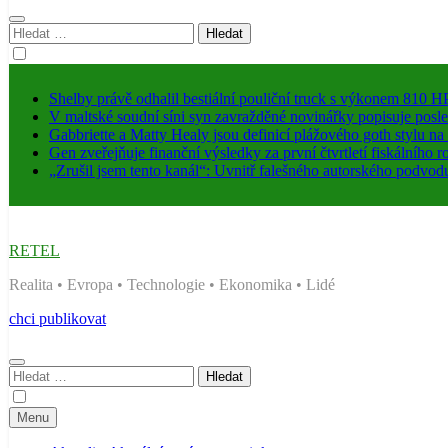
Vyhledávání
Shelby právě odhalil bestiální pouliční truck s výkonem 810 H
V maltské soudní síni syn zavražděné novinářky popisuje posl
Gabbriette a Matty Healy jsou definicí plážového goth stylu na
Gen zveřejňuje finanční výsledky za první čtvrtletí fiskálního 
„Zrušil jsem tento kanál“: Uvnitř falešného autorského podvod
RETEL
Realita • Evropa • Technologie • Ekonomika • Lidé
chci publikovat
Vyhledávání
Menu