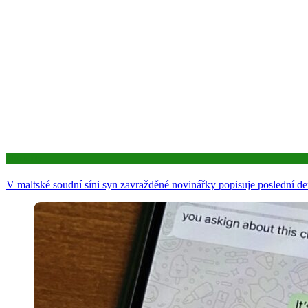
Aktuality
V maltské soudní síni syn zavražděné novinářky popisuje poslední d