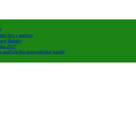
P
ední den s matkou
 své líbánky
roku 2027
u umlčujícího zpravodajské kanály