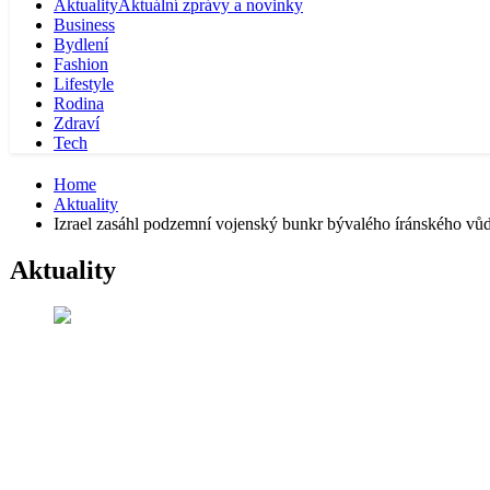
Aktuality
Aktuální zprávy a novinky
Business
Bydlení
Fashion
Lifestyle
Rodina
Zdraví
Tech
Home
Aktuality
Izrael zasáhl podzemní vojenský bunkr bývalého íránského v
Aktuality