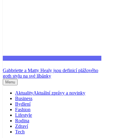
Fashion
Gabbriette a Matty Healy jsou definicí plážového
goth stylu na své líbánky
Menu
Aktuality
Aktuální zprávy a novinky
Business
Bydlení
Fashion
Lifestyle
Rodina
Zdraví
Tech