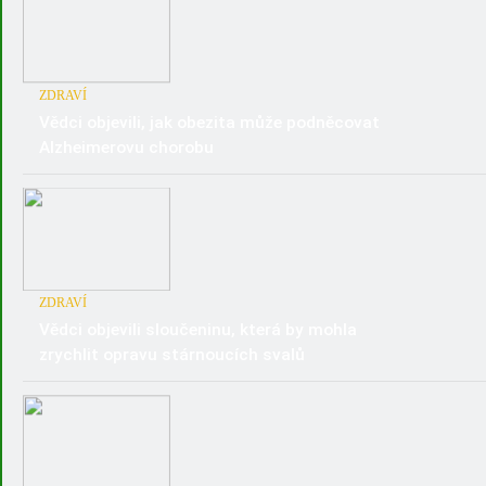
ZDRAVÍ
Vědci objevili, jak obezita může podněcovat
Alzheimerovu chorobu
ZDRAVÍ
Vědci objevili sloučeninu, která by mohla
zrychlit opravu stárnoucích svalů