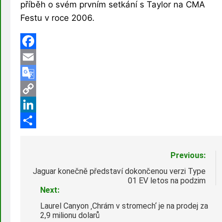
příběh o svém prvním setkání s Taylor na CMA
Festu v roce 2006.
Facebook
Email
Google
Translate
Copy
Link
LinkedIn
Share
Navigace
Previous:
pro
Jaguar konečně představí dokončenou verzi Type
01 EV letos na podzim
příspěvek
Next:
Laurel Canyon ‚Chrám v stromech‘ je na prodej za
2,9 milionu dolarů