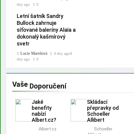
dny ago
0
Letní šatník Sandry
Bullock zahrnuje
síťované baleríny Alaïa a
dokonalý kašmírový
svetr
Lucie Marešová
4 dny ago
4
dny ago
0
Vaše
Doporučení
Jaké
Skládací
benefity
přepravky od
nabízí
Schoeller
Albert.cz?
Allibert
Albert.cz
Schoeller