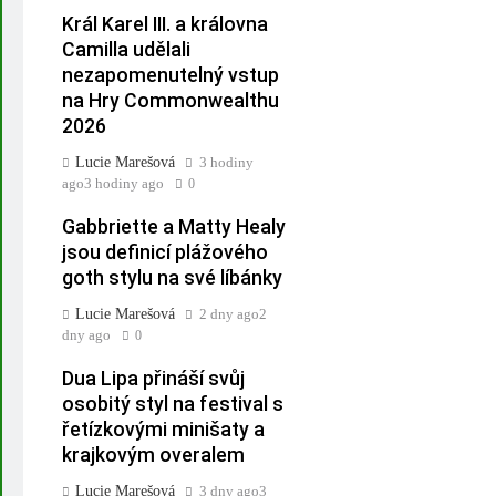
Král Karel III. a královna
Camilla udělali
nezapomenutelný vstup
na Hry Commonwealthu
2026
Lucie Marešová
3 hodiny
ago
3 hodiny ago
0
Gabbriette a Matty Healy
jsou definicí plážového
goth stylu na své líbánky
Lucie Marešová
2 dny ago
2
dny ago
0
Dua Lipa přináší svůj
osobitý styl na festival s
řetízkovými minišaty a
krajkovým overalem
Lucie Marešová
3 dny ago
3