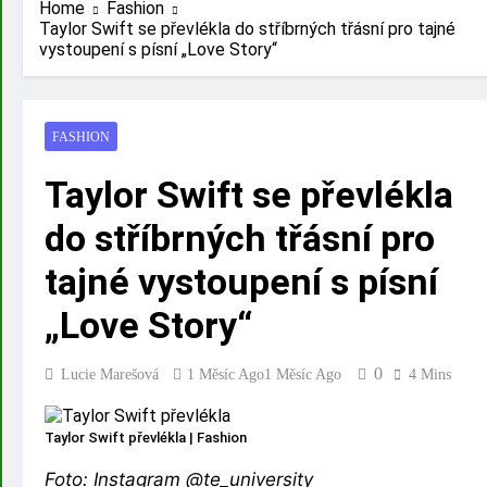
Home
Fashion
Taylor Swift se převlékla do stříbrných třásní pro tajné
vystoupení s písní „Love Story“
FASHION
Taylor Swift se převlékla
do stříbrných třásní pro
tajné vystoupení s písní
„Love Story“
0
Lucie Marešová
1 Měsíc Ago
1 Měsíc Ago
4 Mins
Taylor Swift převlékla | Fashion
Foto: Instagram @te_university