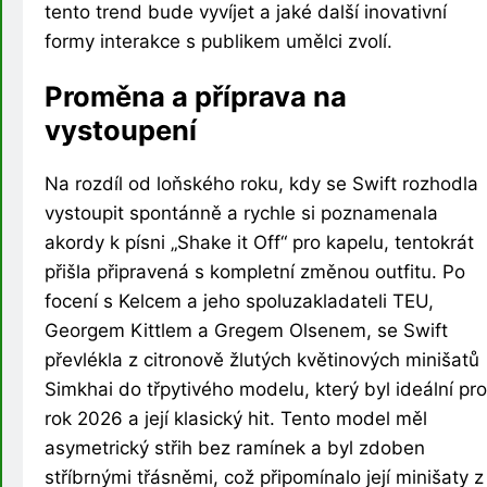
tento trend bude vyvíjet a jaké další inovativní
formy interakce s publikem umělci zvolí.
Proměna a příprava na
vystoupení
Na rozdíl od loňského roku, kdy se Swift rozhodla
vystoupit spontánně a rychle si poznamenala
akordy k písni „Shake it Off“ pro kapelu, tentokrát
přišla připravená s kompletní změnou outfitu. Po
focení s Kelcem a jeho spoluzakladateli TEU,
Georgem Kittlem a Gregem Olsenem, se Swift
převlékla z citronově žlutých květinových minišatů
Simkhai do třpytivého modelu, který byl ideální pro
rok 2026 a její klasický hit. Tento model měl
asymetrický střih bez ramínek a byl zdoben
stříbrnými třásněmi, což připomínalo její minišaty z