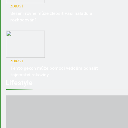
ZDRAVÍ
Sezení rovně může zlepšit vaši náladu a
rozhodování
ZDRAVÍ
Tento gekon může pomoci vědcům odhalit
tajemství rakoviny
Lifestyle