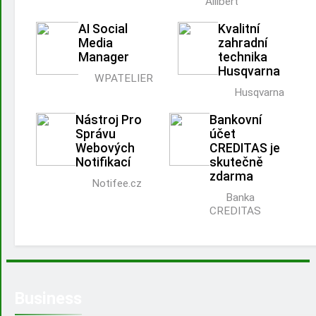
Allibert
AI Social
Kvalitní
Media
zahradní
Manager
technika
Husqvarna
WPATELIER
Husqvarna
Nástroj Pro
Bankovní
Správu
účet
Webových
CREDITAS je
Notifikací
skutečně
zdarma
Notifee.cz
Banka
CREDITAS
Business