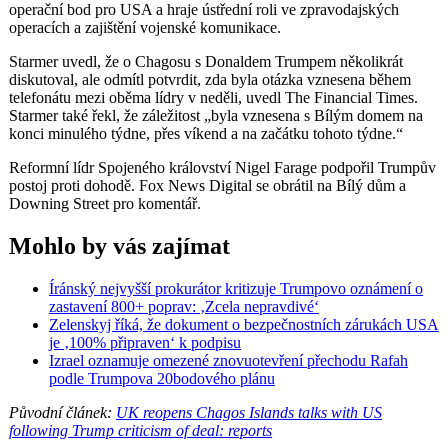
operační bod pro USA a hraje ústřední roli ve zpravodajských
operacích a zajištění vojenské komunikace.
Starmer uvedl, že o Chagosu s Donaldem Trumpem několikrát
diskutoval, ale odmítl potvrdit, zda byla otázka vznesena během
telefonátu mezi oběma lídry v neděli, uvedl The Financial Times.
Starmer také řekl, že záležitost „byla vznesena s Bílým domem na
konci minulého týdne, přes víkend a na začátku tohoto týdne.“
Reformní lídr Spojeného království Nigel Farage podpořil Trumpův
postoj proti dohodě. Fox News Digital se obrátil na Bílý dům a
Downing Street pro komentář.
Mohlo by vás zajímat
Íránský nejvyšší prokurátor kritizuje Trumpovo oznámení o
zastavení 800+ poprav: ‚Zcela nepravdivé‘
Zelenskyj říká, že dokument o bezpečnostních zárukách USA
je ‚100% připraven‘ k podpisu
Izrael oznamuje omezené znovuotevření přechodu Rafah
podle Trumpova 20bodového plánu
Původní článek:
UK reopens Chagos Islands talks with US
following Trump criticism of deal: reports