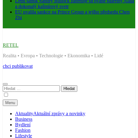
Letní šatník Sandry Bullock zahrnuje síťované baleríny Alaïa
a dokonalý kašmírový svetr
EU uvalila sankce na Prince Group a jejího předsedu Chen
Zhi
RETEL
Realita • Evropa • Technologie • Ekonomika • Lidé
chci publikovat
Vyhledávání
Menu
Aktuality
Aktuální zprávy a novinky
Business
Bydlení
Fashion
Lifestyle