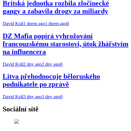
Britská jednotka rozbila zločinecké
gangy a zabavila drogy za miliardy
David Král
1 dnem ago
1 dnem ago
0
DZ Mafia popírá vyhrožování
francouzskému starostovi, útok žhářstvím
na influencera
David Král
2 dny ago
2 dny ago
0
Litva přehodnocuje běloruského
podnikatele po zprávě
David Král
3 dny ago
3 dny ago
0
Sociální sítě