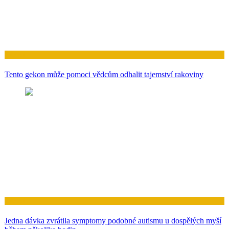
Zdraví
Tento gekon může pomoci vědcům odhalit tajemství rakoviny
Zdraví
Jedna dávka zvrátila symptomy podobné autismu u dospělých myší