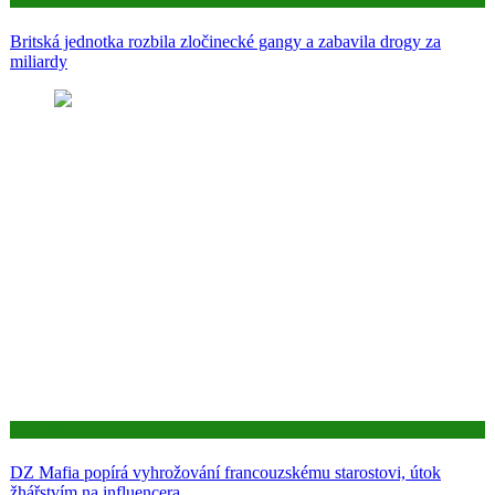
Britská jednotka rozbila zločinecké gangy a zabavila drogy za
miliardy
Aktuality
DZ Mafia popírá vyhrožování francouzskému starostovi, útok
žhářstvím na influencera