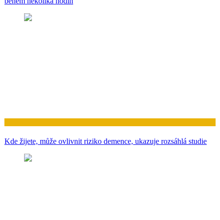
během několika hodin
Zdraví
Kde žijete, může ovlivnit riziko demence, ukazuje rozsáhlá studie