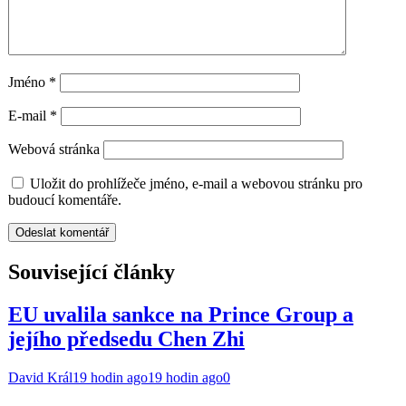
Jméno
*
E-mail
*
Webová stránka
Uložit do prohlížeče jméno, e-mail a webovou stránku pro
budoucí komentáře.
Související články
EU uvalila sankce na Prince Group a
jejího předsedu Chen Zhi
David Král
19 hodin ago
19 hodin ago
0