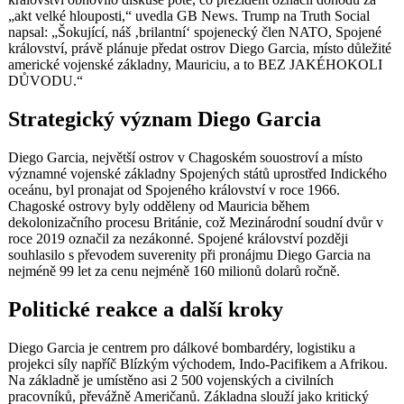
„akt velké hlouposti,“ uvedla GB News. Trump na Truth Social
napsal: „Šokující, náš ‚brilantní‘ spojenecký člen NATO, Spojené
království, právě plánuje předat ostrov Diego Garcia, místo důležité
americké vojenské základny, Mauriciu, a to BEZ JAKÉHOKOLI
DŮVODU.“
Strategický význam Diego Garcia
Diego Garcia, největší ostrov v Chagoském souostroví a místo
významné vojenské základny Spojených států uprostřed Indického
oceánu, byl pronajat od Spojeného království v roce 1966.
Chagoské ostrovy byly odděleny od Mauricia během
dekolonizačního procesu Británie, což Mezinárodní soudní dvůr v
roce 2019 označil za nezákonné. Spojené království později
souhlasilo s převodem suverenity při pronájmu Diego Garcia na
nejméně 99 let za cenu nejméně 160 milionů dolarů ročně.
Politické reakce a další kroky
Diego Garcia je centrem pro dálkové bombardéry, logistiku a
projekci síly napříč Blízkým východem, Indo-Pacifikem a Afrikou.
Na základně je umístěno asi 2 500 vojenských a civilních
pracovníků, převážně Američanů. Základna slouží jako kritický