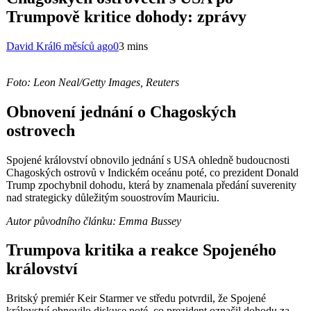
Trumpově kritice dohody: zprávy
David Král
6 měsíců ago
0
3 mins
Foto: Leon Neal/Getty Images, Reuters
Obnovení jednání o Chagoských
ostrovech
Spojené království obnovilo jednání s USA ohledně budoucnosti
Chagoských ostrovů v Indickém oceánu poté, co prezident Donald
Trump zpochybnil dohodu, která by znamenala předání suverenity
nad strategicky důležitým souostrovím Mauriciu.
Autor původního článku: Emma Bussey
Trumpova kritika a reakce Spojeného
království
Britský premiér Keir Starmer ve středu potvrdil, že Spojené
království obnovilo diskuse poté, co prezident označil dohodu za