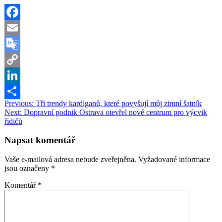
Facebook
Email
Google
Translate
Copy
Link
LinkedIn
Navigace
Previous:
Tři trendy kardiganů, které povyšují můj zimní šatník
Share
Next:
Dopravní podnik Ostrava otevřel nové centrum pro výcvik
pro
řidičů
příspěvek
Napsat komentář
Vaše e-mailová adresa nebude zveřejněna.
Vyžadované informace
jsou označeny
*
Komentář
*