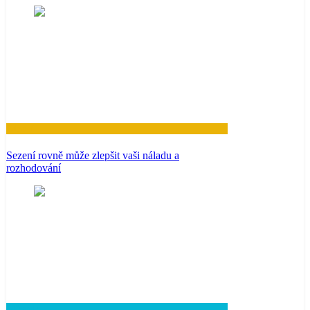
Zdraví
Sezení rovně může zlepšit vaši náladu a
rozhodování
Lifestyle