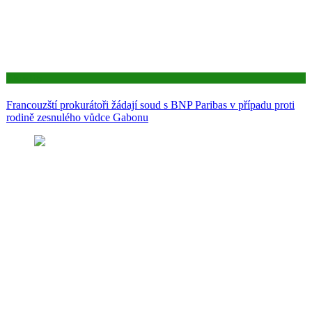
Aktuality
Francouzští prokurátoři žádají soud s BNP Paribas v případu proti
rodině zesnulého vůdce Gabonu