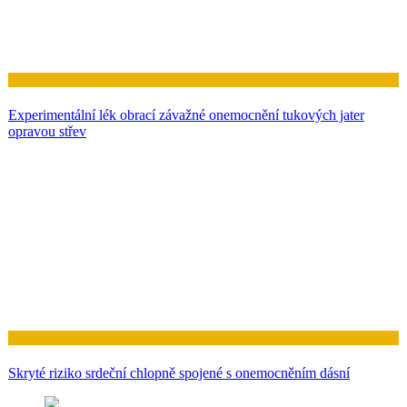
Zdraví
Experimentální lék obrací závažné onemocnění tukových jater
opravou střev
Zdraví
Skryté riziko srdeční chlopně spojené s onemocněním dásní