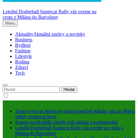
Letošní Dodgeball Supercar Rally vás vezme na
cestu z Milána do Barcelony
Menu
Aktuality
Aktuální zprávy a novinky
Business
Bydlení
Fashion
Lifestyle
Rodina
Zdraví
Tech
Vyhledávání
Tento rover na Marsu by mohl konečně odhalit, zda na Marsu
někdy existoval život
Sezení rovně může zlepšit vaši náladu a rozhodování
Letošní Dodgeball Supercar Rally vás vezme na cestu z
Milána do Barcelony