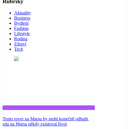
Rubriky
Aktuality
Business
Bydlení
Fashion
Lifestyle
Rodina
Zdraví
Tech
Tech
Tento rover na Marsu by mohl konečně odhalit,
zda na Marsu někdy existoval život