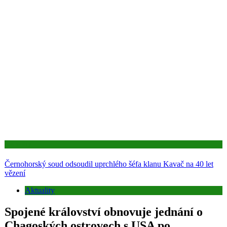
Aktuality
Černohorský soud odsoudil uprchlého šéfa klanu Kavač na 40 let
vězení
Aktuality
Spojené království obnovuje jednání o
Chagoských ostrovech s USA po