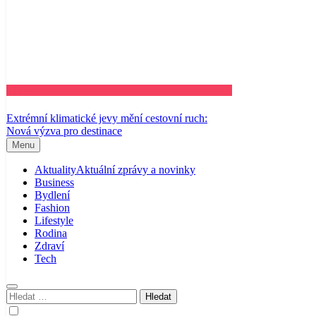
Business
Extrémní klimatické jevy mění cestovní ruch:
Nová výzva pro destinace
Menu
Aktuality
Aktuální zprávy a novinky
Business
Bydlení
Fashion
Lifestyle
Rodina
Zdraví
Tech
Vyhledávání