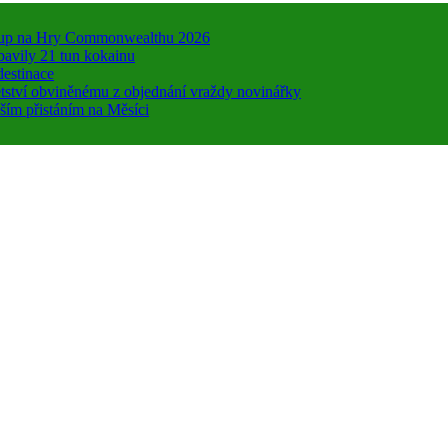
 vstup na Hry Commonwealthu 2026
bavily 21 tun kokainu
destinace
dětství obviněnému z objednání vraždy novinářky
ším přistáním na Měsíci