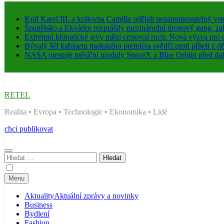
Král Karel III. a královna Camilla udělali nezapomenutelný
Španělsko a Ekvádor rozprášily mezinárodní drogový gang, za
Extrémní klimatické jevy mění cestovní ruch: Nová výzva pro 
Bývalý šéf kabinetu maltského premiéra svědčí proti příteli z 
NASA otestuje měsíční moduly SpaceX a Blue Origin před dal
RETEL
Realita • Evropa • Technologie • Ekonomika • Lidé
chci publikovat
Vyhledávání
Menu
Aktuality
Aktuální zprávy a novinky
Business
Bydlení
Fashion