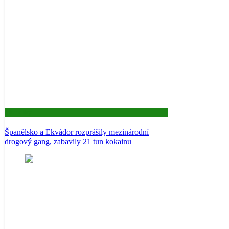
Aktuality
Španělsko a Ekvádor rozprášily mezinárodní
drogový gang, zabavily 21 tun kokainu