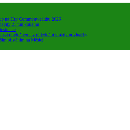
 vstup na Hry Commonwealthu 2026
bavily 21 tun kokainu
destinace
dětství obviněnému z objednání vraždy novinářky
ším přistáním na Měsíci