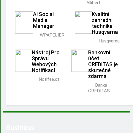
Allibert
AI Social
Kvalitní
Media
zahradní
Manager
technika
Husqvarna
WPATELIER
Husqvarna
Nástroj Pro
Bankovní
Správu
účet
Webových
CREDITAS je
Notifikací
skutečně
zdarma
Notifee.cz
Banka
CREDITAS
Business