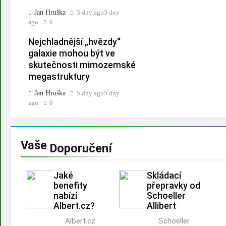
Jan Hruška
3 dny ago
3 dny
ago
0
Nejchladnější „hvězdy“
galaxie mohou být ve
skutečnosti mimozemské
megastruktury
Jan Hruška
5 dny ago
5 dny
ago
0
Vaše
Doporučení
Jaké
Skládací
benefity
přepravky od
nabízí
Schoeller
Albert.cz?
Allibert
Albert.cz
Schoeller