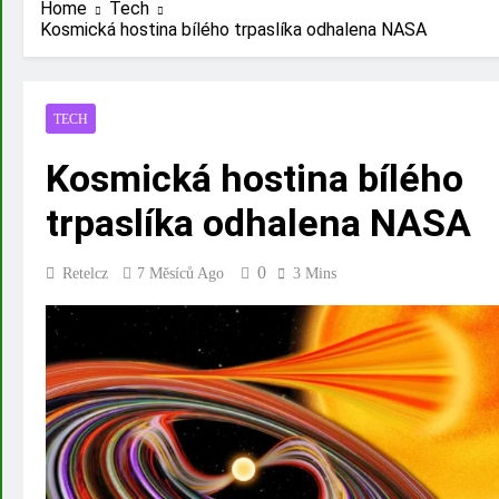
Home
Tech
Kosmická hostina bílého trpaslíka odhalena NASA
TECH
Kosmická hostina bílého
trpaslíka odhalena NASA
0
Retelcz
7 Měsíců Ago
3 Mins