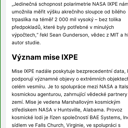
„Jedinečná schopnost polarimetrie NASA IXPE ná
umožnila měřit výšku akrečního sloupce od bílého
trpaslíka na téměř 2 000 mil vysoký – bez tolika
předpokladů, které byly potřebné v minulých
výpočtech,“ řekl Sean Gunderson, vědec z MIT a h
autor studie.
Význam mise IXPE
Mise IXPE nadále poskytuje bezprecedentní data, 
podporují významné objevy o extrémních objektec
celém vesmíru. Je to spolupráce mezi NASA a Ital
kosmickou agenturou, zahrnující vědecké partnery
zemí. Mise je vedena Marshallovým kosmickým
střediskem NASA v Huntsville, Alabama. Provoz
kosmické lodi je řízen společností BAE Systems, In
sídlem ve Falls Church, Virginie, ve spolupráci s