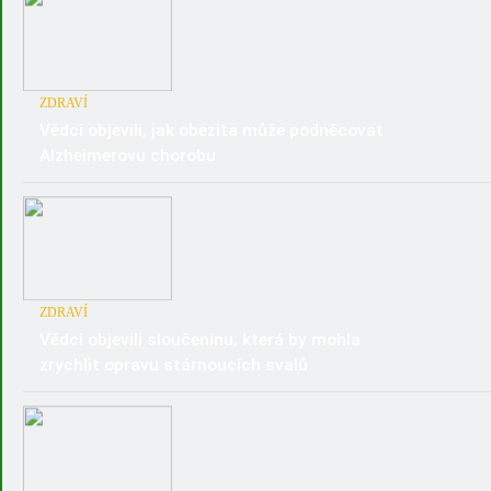
ZDRAVÍ
Vědci objevili, jak obezita může podněcovat
Alzheimerovu chorobu
ZDRAVÍ
Vědci objevili sloučeninu, která by mohla
zrychlit opravu stárnoucích svalů