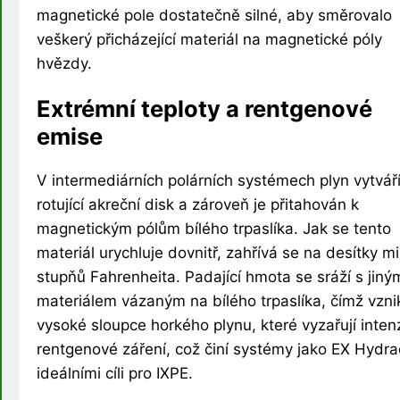
magnetické pole dostatečně silné, aby směrovalo
veškerý přicházející materiál na magnetické póly
hvězdy.
Extrémní teploty a rentgenové
emise
V intermediárních polárních systémech plyn vytvář
rotující akreční disk a zároveň je přitahován k
magnetickým pólům bílého trpaslíka. Jak se tento
materiál urychluje dovnitř, zahřívá se na desítky mi
stupňů Fahrenheita. Padající hmota se sráží s jiný
materiálem vázaným na bílého trpaslíka, čímž vznik
vysoké sloupce horkého plynu, které vyzařují inten
rentgenové záření, což činí systémy jako EX Hydra
ideálními cíli pro IXPE.