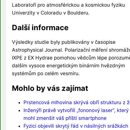
Laboratoří pro atmosférickou a kosmickou fyziku
Univerzity v Coloradu v Boulderu.
Další informace
Výsledky studie byly publikovány v časopise
Astrophysical Journal. Polarizační měření shromá
IXPE z EX Hydrae pomohou vědcům lépe porozum
dalším vysoce energetickým binárním hvězdným
systémům po celém vesmíru.
Mohlo by vás zajímat
Prstencová mlhovina skrývá obří strukturu z 
Inženýři právě vytvořili „fononový laser“, který
mohl zmenšit váš příští smartphone
Fyzici objevili skrytý řád v násilných srážkách