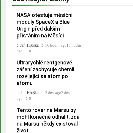
NASA otestuje měsíční
moduly SpaceX a Blue
Origin před dalším
přistáním na Měsíci
Jan Hruška
16 hodin ago
16 hodin
ago
0
Ultrarychlé rentgenové
záření zachycuje chemii
rozvíjející se atom po
atomu
Jan Hruška
2 dny ago
2 dny
ago
0
Tento rover na Marsu by
mohl konečně odhalit, zda
na Marsu někdy existoval
život