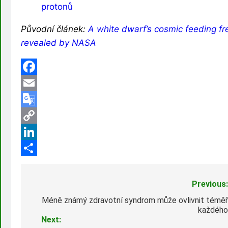
protonů
Původní článek:
A white dwarf’s cosmic feeding fr
revealed by NASA
Facebook
Email
Google
Translate
Copy
Link
LinkedIn
Share
Navigace
Previous:
pro
Méně známý zdravotní syndrom může ovlivnit téměř
každého
příspěvek
Next: