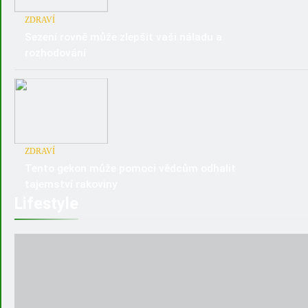
ZDRAVÍ
Sezení rovně může zlepšit vaši náladu a
rozhodování
ZDRAVÍ
Tento gekon může pomoci vědcům odhalit
tajemství rakoviny
Lifestyle