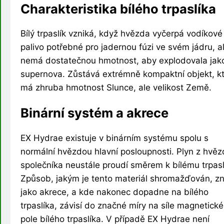
Charakteristika bílého trpaslíka
Bílý trpaslík vzniká, když hvězda vyčerpá vodíkové
palivo potřebné pro jadernou fúzi ve svém jádru, a
nemá dostatečnou hmotnost, aby explodovala jak
supernova. Zůstává extrémně kompaktní objekt, k
má zhruba hmotnost Slunce, ale velikost Země.
Binární systém a akrece
EX Hydrae existuje v binárním systému spolu s
normální hvězdou hlavní posloupnosti. Plyn z hvěz
společníka neustále proudí směrem k bílému trpasl
Způsob, jakým je tento materiál shromažďován, 
jako akrece, a kde nakonec dopadne na bílého
trpaslíka, závisí do značné míry na síle magnetick
pole bílého trpaslíka. V případě EX Hydrae není