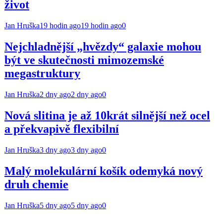
život
Jan Hruška
19 hodin ago
19 hodin ago
0
Nejchladnější „hvězdy“ galaxie mohou
být ve skutečnosti mimozemské
megastruktury
Jan Hruška
2 dny ago
2 dny ago
0
Nová slitina je až 10krát silnější než ocel
a překvapivě flexibilní
Jan Hruška
3 dny ago
3 dny ago
0
Malý molekulární košík odemyká nový
druh chemie
Jan Hruška
5 dny ago
5 dny ago
0