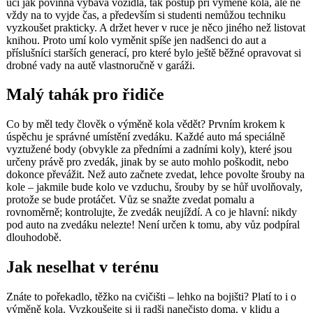
učí jak povinná výbava vozidla, tak postup při výměně kola, ale ne
vždy na to vyjde čas, a především si studenti nemůžou techniku
vyzkoušet prakticky. A držet hever v ruce je něco jiného než listovat
knihou. Proto umí kolo vyměnit spíše jen nadšenci do aut a
příslušníci starších generací, pro které bylo ještě běžné opravovat si
drobné vady na autě vlastnoručně v garáži.
Malý tahák pro řidiče
Co by měl tedy člověk o výměně kola vědět? Prvním krokem k
úspěchu je správné umístění zvedáku. Každé auto má speciálně
vyztužené body (obvykle za předními a zadními koly), které jsou
určeny právě pro zvedák, jinak by se auto mohlo poškodit, nebo
dokonce převážit. Než auto začnete zvedat, lehce povolte šrouby na
kole – jakmile bude kolo ve vzduchu, šrouby by se hůř uvolňovaly,
protože se bude protáčet. Vůz se snažte zvedat pomalu a
rovnoměrně; kontrolujte, že zvedák neujíždí. A co je hlavní: nikdy
pod auto na zvedáku nelezte! Není určen k tomu, aby vůz podpíral
dlouhodobě.
Jak neselhat v terénu
Znáte to pořekadlo, těžko na cvičišti – lehko na bojišti? Platí to i o
výměně kola. Vyzkoušejte si ji radši nanečisto doma, v klidu a