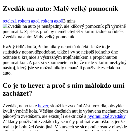
Zvedák na auto: Malý velký pomocník
retelcz
1 rokem ago
1 rokem ago
0
3 mins
Zvedák na auto: Malý velký pomocník
Každý řidič doufá, že ho nikdy nepotká defekt. Jenže to je
statisticky nepravděpodobné, takže i vy se nejspíš jednoho dne
ocitnete u krajnice s výstražným trojúhelníkem a propíchnutou
pneumatikou. A pak si vzpomenete na to, že máte v kufru nezbytný
nástroj, který jste se možná nikdy nenaučili používat: zvedák na
auto.
Co je to hever a proč s ním málokdo umí
zacházet?
Zvedák, nebo také
hever
, slouží ke zvedání části vozidla, obvykle
kvůli výměně kola. Většina dnešních aut je vybavena mechanickým
pákovým zvedákem, ale existují i elektrické a
hydraulické zvedáky
.
Základy používání zvedáku by se měly probírat v autoškole, jenže
realita je bohužel často jiná. V kurzech se sice podle osnov obvykle