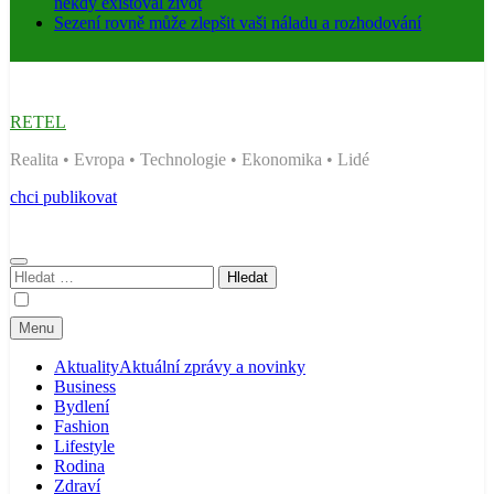
někdy existoval život
Sezení rovně může zlepšit vaši náladu a rozhodování
RETEL
Realita • Evropa • Technologie • Ekonomika • Lidé
chci publikovat
Vyhledávání
Menu
Aktuality
Aktuální zprávy a novinky
Business
Bydlení
Fashion
Lifestyle
Rodina
Zdraví