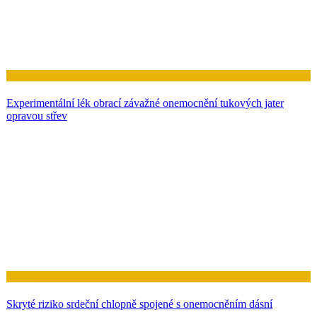
Zdraví
Experimentální lék obrací závažné onemocnění tukových jater
opravou střev
Zdraví
Skryté riziko srdeční chlopně spojené s onemocněním dásní