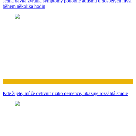
Jedna dávka zvrátila symptomy podobné autismu u dospělých myší
během několika hodin
Zdraví
Kde žijete, může ovlivnit riziko demence, ukazuje rozsáhlá studie