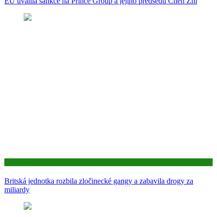
EU uvalila sankce na Prince Group a jejího předsedu Chen Zhi
Aktuality
Britská jednotka rozbila zločinecké gangy a zabavila drogy za
miliardy