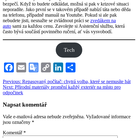
bezpečí. Když to budete odkládat, možná si pak v krizové situaci
neporadíte. Jako první se v takovém případě nabízí táta nebo děda
na telefonu, případně manuál na Youtube. Pokud si ale pak
nebudete jisti, nesnažte se zvládnout práci se
zvedákem na
auto
sami za každou cenu. Zavolejte si Asistenční službu, která
často bývá součástí povinného ručení, ať vás vysvobodí.
Tech
Facebook
Email
Google
Copy
LinkedIn
Share
Translate
Link
Navigace
Previous:
Repasovaný počítač: chytrá volba, které se nemusíte bát
Next:
Přírodní materiály promění každý exteriér na místo pro
pro
odpočinek
příspěvek
Napsat komentář
Vaše e-mailová adresa nebude zveřejněna.
Vyžadované informace
jsou označeny
*
Komentář
*