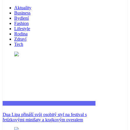
Aktuality
Business
Bydlení
Fashion
Lifestyle
Rodina
Zdraví
Tech
Fashion
Dua Lipa přináší svůj osobitý styl na festival s
řetízkovými minišaty a krajkovým overalem