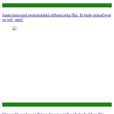
Aktuality
Sankcionovaná prokremelská influencerka říká, že bude pokračovat
ve své „misi“
Aktuality