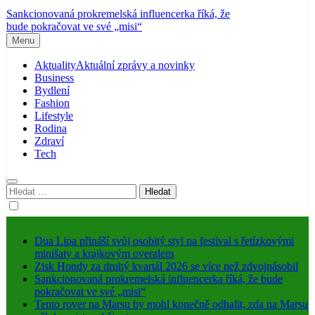
Sankcionovaná prokremelská influencerka říká, že
bude pokračovat ve své „misi“
Menu
Aktuality
Aktuální zprávy a novinky
Business
Bydlení
Fashion
Lifestyle
Rodina
Zdraví
Tech
Vyhledávání
Dua Lipa přináší svůj osobitý styl na festival s řetízkovými
minišaty a krajkovým overalem
Zisk Hondy za druhý kvartál 2026 se více než zdvojnásobil
Sankcionovaná prokremelská influencerka říká, že bude
pokračovat ve své „misi“
Tento rover na Marsu by mohl konečně odhalit, zda na Marsu