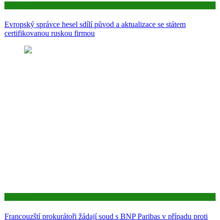
Aktuality
Evropský správce hesel sdílí původ a aktualizace se státem
certifikovanou ruskou firmou
Aktuality
Francouzští prokurátoři žádají soud s BNP Paribas v případu proti