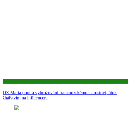
Aktuality
DZ Mafia popírá vyhrožování francouzskému starostovi, útok
žhářstvím na influencera