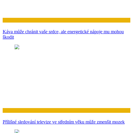
Zdraví
Káva může chránit vaše srdce, ale energetické nápoje mu mohou
škodit
Zdraví
Přílišné sledování televize ve středním věku může zmenšit mozek