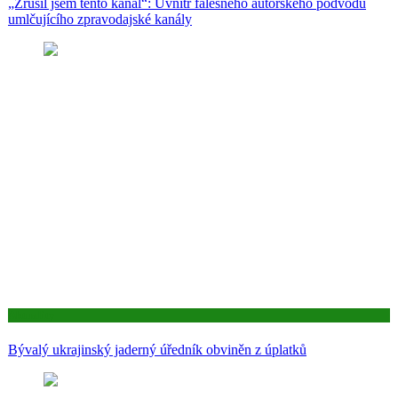
„Zrušil jsem tento kanál“: Uvnitř falešného autorského podvodu
umlčujícího zpravodajské kanály
Aktuality
Bývalý ukrajinský jaderný úředník obviněn z úplatků