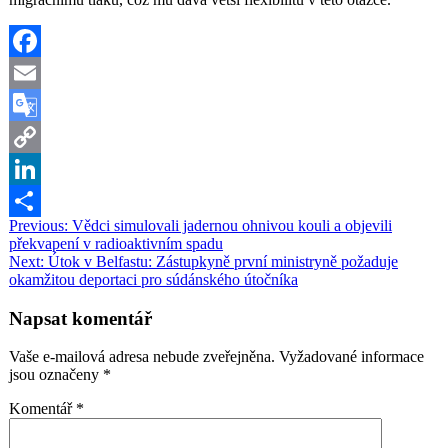
Facebook
Email
Google
Translate
Copy
Link
LinkedIn
Navigace
Previous:
Vědci simulovali jadernou ohnivou kouli a objevili
Share
překvapení v radioaktivním spadu
pro
Next:
Útok v Belfastu: Zástupkyně první ministryně požaduje
příspěvek
okamžitou deportaci pro súdánského útočníka
Napsat komentář
Vaše e-mailová adresa nebude zveřejněna.
Vyžadované informace
jsou označeny
*
Komentář
*