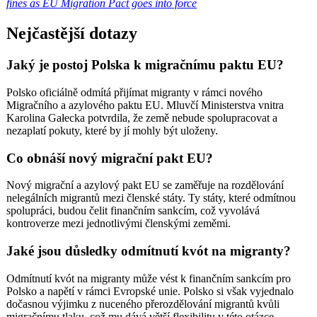
fines as EU Migration Pact goes into force
Nejčastější dotazy
Jaký je postoj Polska k migračnímu paktu EU?
Polsko oficiálně odmítá přijímat migranty v rámci nového
Migračního a azylového paktu EU. Mluvčí Ministerstva vnitra
Karolina Gałecka potvrdila, že země nebude spolupracovat a
nezaplatí pokuty, které by jí mohly být uloženy.
Co obnáší nový migrační pakt EU?
Nový migrační a azylový pakt EU se zaměřuje na rozdělování
nelegálních migrantů mezi členské státy. Ty státy, které odmítnou
spolupráci, budou čelit finančním sankcím, což vyvolává
kontroverze mezi jednotlivými členskými zeměmi.
Jaké jsou důsledky odmítnutí kvót na migranty?
Odmítnutí kvót na migranty může vést k finančním sankcím pro
Polsko a napětí v rámci Evropské unie. Polsko si však vyjednalo
dočasnou výjimku z nuceného přerozdělování migrantů kvůli
migračnímu tlaku, což mu dává větší flexibilitu v této otázce.