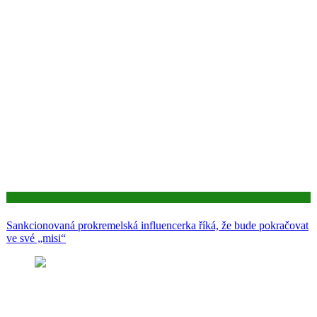
Aktuality
Sankcionovaná prokremelská influencerka říká, že bude pokračovat
ve své „misi“