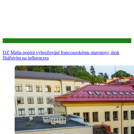
Aktuality
DZ Mafia popírá vyhrožování francouzskému starostovi, útok
žhářstvím na influencera