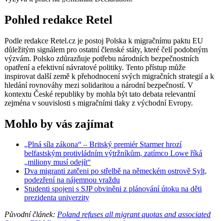
Pohled redakce Retel
Podle redakce Retel.cz je postoj Polska k migračnímu paktu EU
důležitým signálem pro ostatní členské státy, které čelí podobným
výzvám. Polsko zdůrazňuje potřebu národních bezpečnostních
opatření a efektivní návratové politiky. Tento přístup může
inspirovat další země k přehodnocení svých migračních strategií a k
hledání rovnováhy mezi solidaritou a národní bezpečností. V
kontextu České republiky by mohla být tato debata relevantní
zejména v souvislosti s migračními tlaky z východní Evropy.
Mohlo by vás zajímat
„Plná síla zákona“ – Britský premiér Starmer hrozí
belfastským protivládním výtržníkům, zatímco Lowe říká
„miliony musí odejít“
Dva migranti zatčeni po střelbě na německém ostrově Sylt,
podezření na nájemnou vraždu
Studenti spojeni s SJP obviněni z plánování útoku na děti
prezidenta univerzity
Původní článek:
Poland refuses all migrant quotas and associated