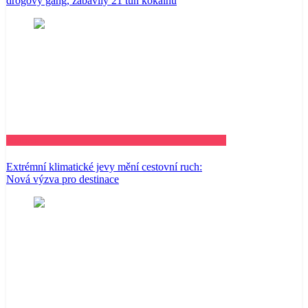
drogový gang, zabavily 21 tun kokainu
Business
Extrémní klimatické jevy mění cestovní ruch:
Nová výzva pro destinace