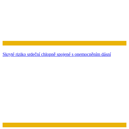
Zdraví
Skryté riziko srdeční chlopně spojené s onemocněním dásní
Zdraví