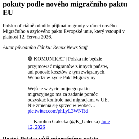
pokuty podle nového migračního paktu
EU
Polsko oficiálně odmítlo přijímat migranty v rámci nového
Migračního a azylového paktu Evropské unie, který vstoupil v
platnost 12. června 2026.
Autor původního článku: Remix News Staff
🟢 KOMUNIKAT | Polska nie będzie
przyjmować migrantów z innych państw,
ani ponosić kosztów z tym związanych.
Wchodzi w życie Pakt Migracyjny
Wejście w życie unijnego paktu
migracyjnego ma za zadanie pomóc
odzyskać kontrole nad migracjami w UE.
Nie zmienia się sprzeciw wobec…
pic.twitter.com/phLyL3WNRd
— Karolina Gałecka (@K_Galecka)
June
12, 2026
Postoj Polska vůči migračnímu paktu