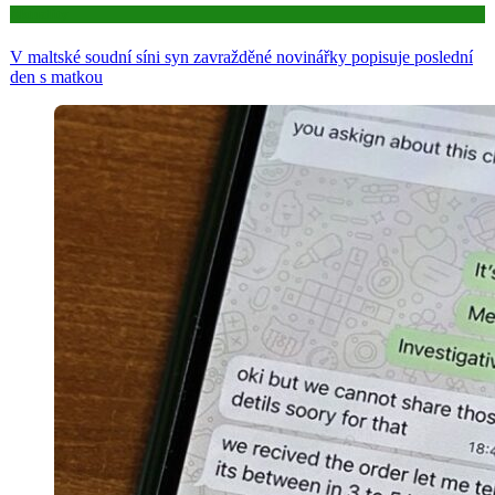
Aktuality
V maltské soudní síni syn zavražděné novinářky popisuje poslední
den s matkou