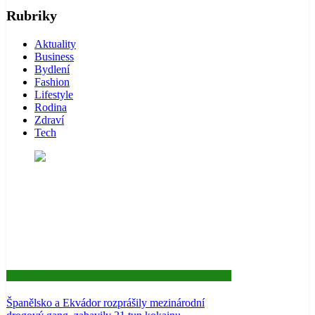
Rubriky
Aktuality
Business
Bydlení
Fashion
Lifestyle
Rodina
Zdraví
Tech
Aktuality
Španělsko a Ekvádor rozprášily mezinárodní