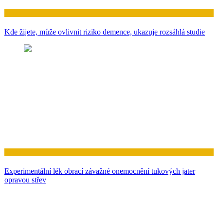
Zdraví
Kde žijete, může ovlivnit riziko demence, ukazuje rozsáhlá studie
Zdraví
Experimentální lék obrací závažné onemocnění tukových jater
opravou střev