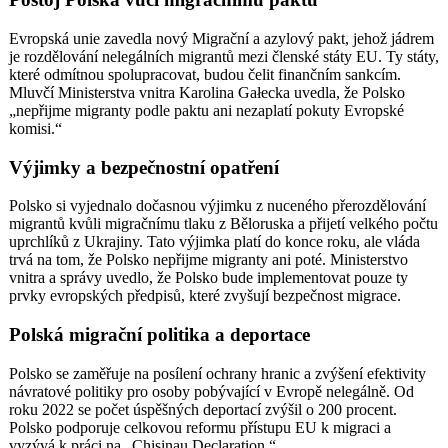
Evropská unie zavedla nový Migrační a azylový pakt, jehož jádrem
je rozdělování nelegálních migrantů mezi členské státy EU. Ty státy,
které odmítnou spolupracovat, budou čelit finančním sankcím.
Mluvčí Ministerstva vnitra Karolina Gałecka uvedla, že Polsko
„nepřijme migranty podle paktu ani nezaplatí pokuty Evropské
komisi.“
Výjimky a bezpečnostní opatření
Polsko si vyjednalo dočasnou výjimku z nuceného přerozdělování
migrantů kvůli migračnímu tlaku z Běloruska a přijetí velkého počtu
uprchlíků z Ukrajiny. Tato výjimka platí do konce roku, ale vláda
trvá na tom, že Polsko nepřijme migranty ani poté. Ministerstvo
vnitra a správy uvedlo, že Polsko bude implementovat pouze ty
prvky evropských předpisů, které zvyšují bezpečnost migrace.
Polská migrační politika a deportace
Polsko se zaměřuje na posílení ochrany hranic a zvýšení efektivity
návratové politiky pro osoby pobývající v Evropě nelegálně. Od
roku 2022 se počet úspěšných deportací zvýšil o 200 procent.
Polsko podporuje celkovou reformu přístupu EU k migraci a
vyzývá k práci na „Chisinau Declaration.“