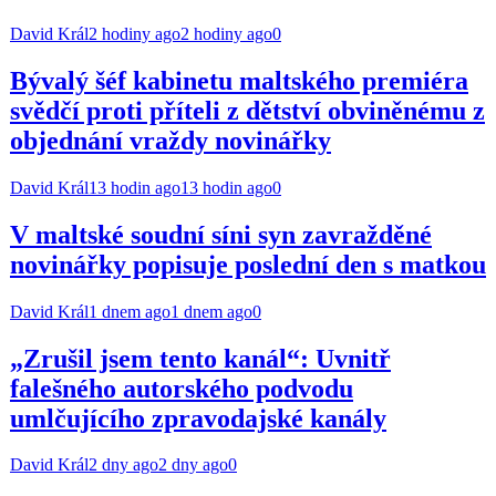
David Král
2 hodiny ago
2 hodiny ago
0
Bývalý šéf kabinetu maltského premiéra
svědčí proti příteli z dětství obviněnému z
objednání vraždy novinářky
David Král
13 hodin ago
13 hodin ago
0
V maltské soudní síni syn zavražděné
novinářky popisuje poslední den s matkou
David Král
1 dnem ago
1 dnem ago
0
„Zrušil jsem tento kanál“: Uvnitř
falešného autorského podvodu
umlčujícího zpravodajské kanály
David Král
2 dny ago
2 dny ago
0