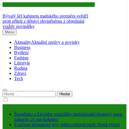
Aktuality
Bývalý šéf kabinetu maltského premiéra svědčí
proti příteli z dětství obviněnému z objednání
vraždy novinářky
Menu
Aktuality
Aktuální zprávy a novinky
Business
Bydlení
Fashion
Lifestyle
Rodina
Zdraví
Tech
Vyhledávání
Španělsko a Ekvádor rozprášily mezinárodní drogový gang,
zabavily 21 tun kokainu
Extrémní klimatické jevy mění cestovní ruch: Nová výzva