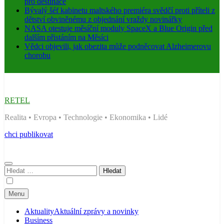
pro destinace
Bývalý šéf kabinetu maltského premiéra svědčí proti příteli z
dětství obviněnému z objednání vraždy novinářky
NASA otestuje měsíční moduly SpaceX a Blue Origin před
dalším přistáním na Měsíci
Vědci objevili, jak obezita může podněcovat Alzheimerovu
chorobu
RETEL
Realita • Evropa • Technologie • Ekonomika • Lidé
chci publikovat
Vyhledávání
Menu
Aktuality
Aktuální zprávy a novinky
Business