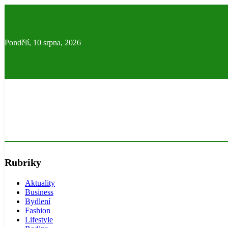
Skip
to
content
Pondělí, 10 srpna, 2026
Rubriky
Aktuality
Business
Bydlení
Fashion
Lifestyle