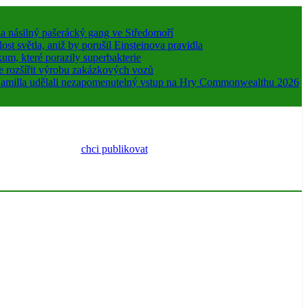
la násilný pašerácký gang ve Středomoří
st světla, aniž by porušil Einsteinova pravidla
ikum, které porazily superbakterie
e rozšířit výrobu zakázkových vozů
a Camilla udělali nezapomenutelný vstup na Hry Commonwealthu 2026
chci publikovat