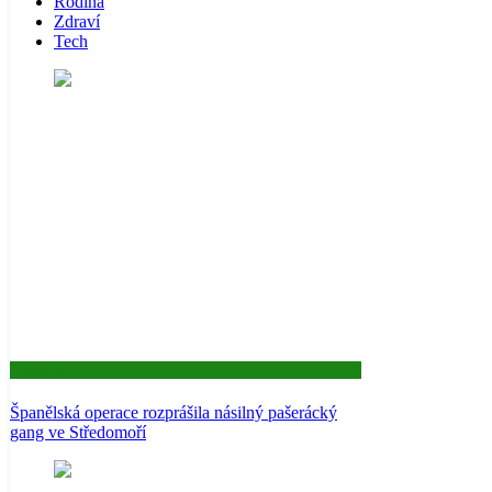
Rodina
Zdraví
Tech
Aktuality
Španělská operace rozprášila násilný pašerácký
gang ve Středomoří