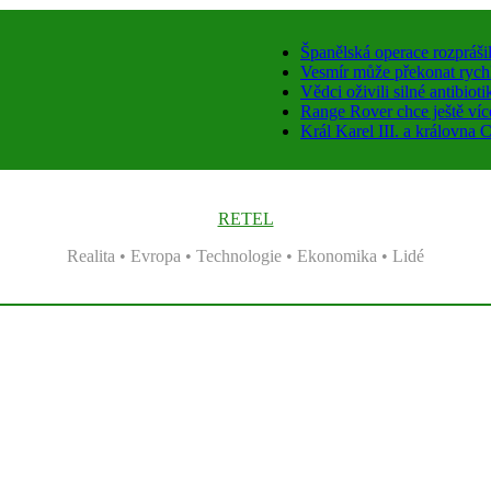
Španělská operace rozpráši
Vesmír může překonat rychlo
Vědci oživili silné antibiot
Range Rover chce ještě víc
Král Karel III. a královn
RETEL
Realita • Evropa • Technologie • Ekonomika • Lidé