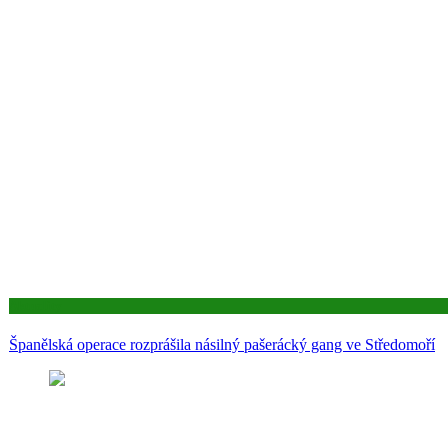
Aktuality
Španělská operace rozprášila násilný pašerácký gang ve Středomoří