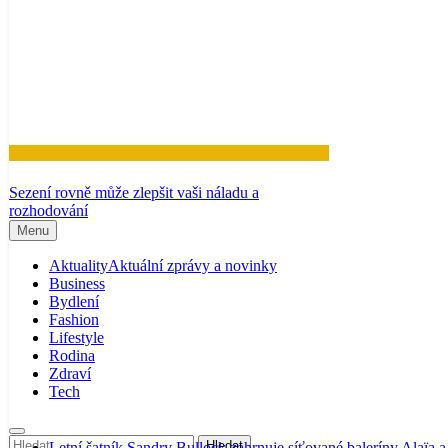
Zdraví
Sezení rovně může zlepšit vaši náladu a
rozhodování
Menu
Aktuality
Aktuální zprávy a novinky
Business
Bydlení
Fashion
Lifestyle
Rodina
Zdraví
Tech
Letní šatník Sandry Bullock zahrnuje síťované baleríny Alaïa 
Vyhledávání