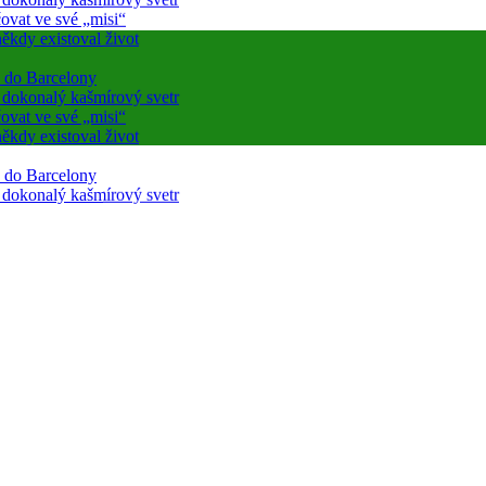
ovat ve své „misi“
ěkdy existoval život
a do Barcelony
a dokonalý kašmírový svetr
ovat ve své „misi“
ěkdy existoval život
a do Barcelony
a dokonalý kašmírový svetr