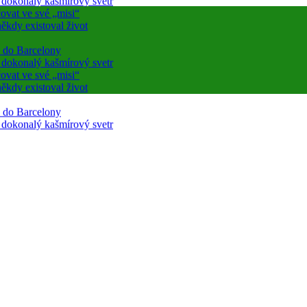
ovat ve své „misi“
ěkdy existoval život
a do Barcelony
a dokonalý kašmírový svetr
ovat ve své „misi“
ěkdy existoval život
a do Barcelony
a dokonalý kašmírový svetr