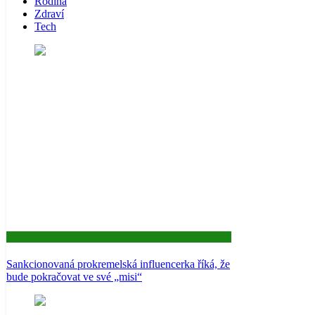
Rodina
Zdraví
Tech
Aktuality
Sankcionovaná prokremelská influencerka říká, že
bude pokračovat ve své „misi“