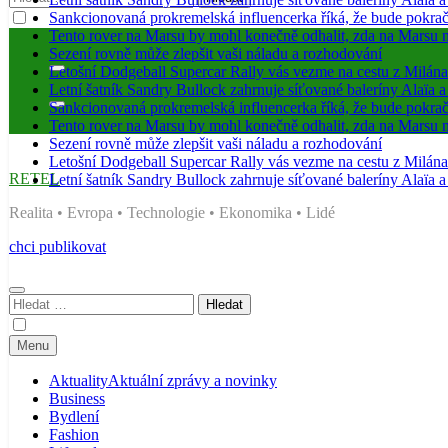
Sankcionovaná prokremelská influencerka říká, že bude pokrač
Tento rover na Marsu by mohl konečně odhalit, zda na Marsu n
Sezení rovně může zlepšit vaši náladu a rozhodování
Letošní Dodgeball Supercar Rally vás vezme na cestu z Milán
Letní šatník Sandry Bullock zahrnuje síťované baleríny Alaïa 
Sankcionovaná prokremelská influencerka říká, že bude pokrač
Tento rover na Marsu by mohl konečně odhalit, zda na Marsu n
Sezení rovně může zlepšit vaši náladu a rozhodování
Letošní Dodgeball Supercar Rally vás vezme na cestu z Milán
Letní šatník Sandry Bullock zahrnuje síťované baleríny Alaïa 
RETEL
Realita • Evropa • Technologie • Ekonomika • Lidé
chci publikovat
Vyhledávání
Menu
Aktuality
Aktuální zprávy a novinky
Business
Bydlení
Fashion