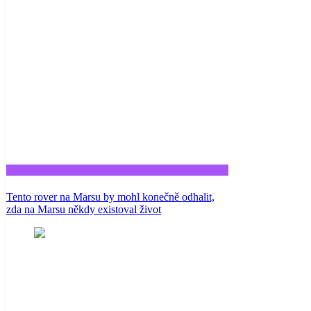
Tech
Tento rover na Marsu by mohl konečně odhalit,
zda na Marsu někdy existoval život