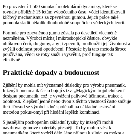
Po provedení 1 500 simulací molekulární dynamiky, které se
rovnaly přibližně 15 letům výpočetního času, vědci identifikovali
klíčový mechanismus za zpevněnou gumou. Jejich práce také
pomohla sladit několik dlouhodobě soupeřících vědeckých teorií.
Formule pro zpevněnou gumu zůstala po desetiletí víceméně
nezměněna. Výrobci míchají mikroskopické částice, obvykle
uhlíkovou čerň, do gumy, aby ji zpevnili, prodloužili její životnost a
zvýšili odolnost proti opotřebení. Přestože byla tato metoda široce
používána, vědci se roky snažili vysvětlit, proč funguje tak
efektivně.
Praktické dopady a budoucnost
Zjištění by mohla mít významné důsledky pro výrobu pneumatik.
Inženýři pneumatik často bojují s tzv. „Magickým trojúhelníkem“
designu pneumatik, což je vyvážení palivové účinnosti, trakce a
odolnosti. Zlepšení jedné nebo dvou z těchto vlastností často snižuje
třetí. Dosud se výrobci silně spoléhali na nákladné testování
metodou pokus-omyl při hledání lepších kombinací.
S jasnějším pochopením základní fyziky by inženýři mohli
navrhovat gumové materiály přesněji. To by mohlo vést k
pneumatikám, které vydrží déle, lépe přilnou k silnici za mokra a