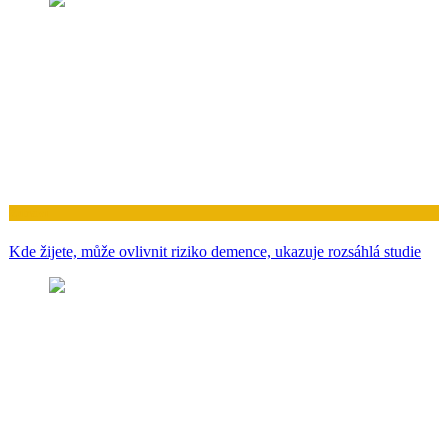
Zdraví
Kde žijete, může ovlivnit riziko demence, ukazuje rozsáhlá studie