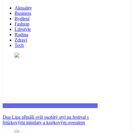
Aktuality
Business
Bydlení
Fashion
Lifestyle
Rodina
Zdraví
Tech
Fashion
Dua Lipa přináší svůj osobitý styl na festival s
řetízkovými minišaty a krajkovým overalem