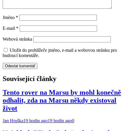
Jméno
*
E-mail
*
Webová stránka
Uložit do prohlížeče jméno, e-mail a webovou stránku pro
budoucí komentáře.
Související články
Tento rover na Marsu by mohl konečně
odhalit, zda na Marsu někdy existoval
život
Jan Hruška
19 hodin ago
19 hodin ago
0