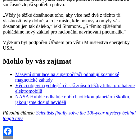
současně zlepší spotřebu paliva.
„Vždy je těžké dosáhnout toho, aby více než dvě z těchto tří
vlastností byly dobré, a to je místo, kde pokusy a omyly vás
dostanou jen tak daleko,“ řekl Simmons. „S těmito zjištěními
pokládáme nový základ pro racionální navrhování pneumatik.“
Výzkum byl podpořen Úřadem pro vědu Ministerstva energetiky
USA.
Mohlo by vás zajímat
Masivní simulace na superpočítači odhalují kosmické
magnetické záhady
Vědci objevili rychlejší a čistší způsob těžby lithia pro baterie
elektromobilů
NASA Hubble odhaluje obří chaotickou planetární školku,
jakou jsme dosud neviděli
Původní článek:
Scientists finally solve the 100-year mystery behind
tough tires