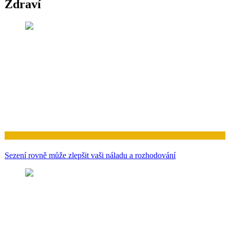
Zdraví
Zdraví
Sezení rovně může zlepšit vaši náladu a rozhodování