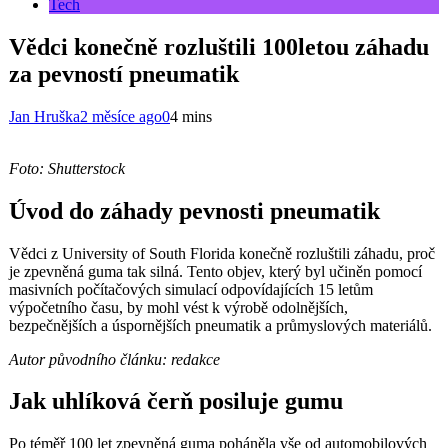
Tech
Vědci konečně rozluštili 100letou záhadu
za pevností pneumatik
Jan Hruška
2 měsíce ago
0
4 mins
Foto: Shutterstock
Úvod do záhady pevnosti pneumatik
Vědci z University of South Florida konečně rozluštili záhadu, proč
je zpevněná guma tak silná. Tento objev, který byl učiněn pomocí
masivních počítačových simulací odpovídajících 15 letům
výpočetního času, by mohl vést k výrobě odolnějších,
bezpečnějších a úspornějších pneumatik a průmyslových materiálů.
Autor původního článku: redakce
Jak uhlíková čerň posiluje gumu
Po téměř 100 let zpevněná guma poháněla vše od automobilových