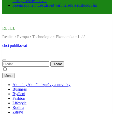
někdy existoval život
Sezení rovně může zlepšit vaši náladu a rozhodování
RETEL
Realita • Evropa • Technologie • Ekonomika • Lidé
chci publikovat
Vyhledávání
Menu
Aktuality
Aktuální zprávy a novinky
Business
Bydlení
Fashion
Lifestyle
Rodina
Zdraví