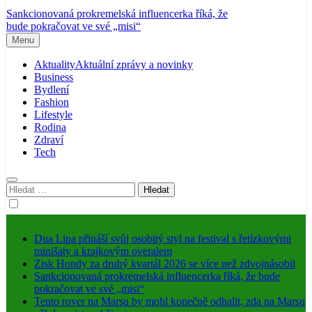
Sankcionovaná prokremelská influencerka říká, že
bude pokračovat ve své „misi“
Menu
Aktuality
Aktuální zprávy a novinky
Business
Bydlení
Fashion
Lifestyle
Rodina
Zdraví
Tech
Vyhledávání
Dua Lipa přináší svůj osobitý styl na festival s řetízkovými
minišaty a krajkovým overalem
Zisk Hondy za druhý kvartál 2026 se více než zdvojnásobil
Sankcionovaná prokremelská influencerka říká, že bude
pokračovat ve své „misi“
Tento rover na Marsu by mohl konečně odhalit, zda na Marsu