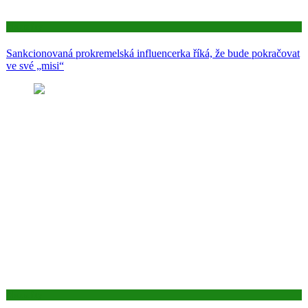
Aktuality
Sankcionovaná prokremelská influencerka říká, že bude pokračovat
ve své „misi“
Aktuality