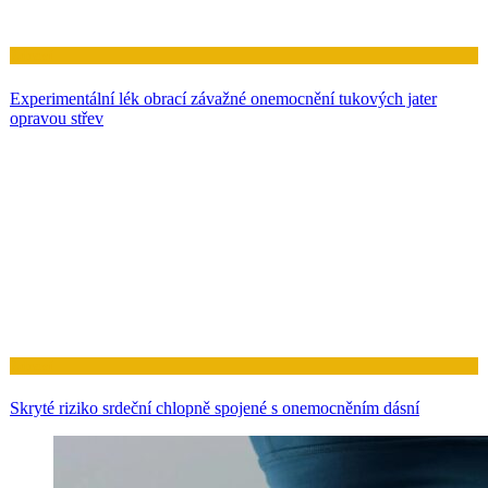
Zdraví
Experimentální lék obrací závažné onemocnění tukových jater
opravou střev
Zdraví
Skryté riziko srdeční chlopně spojené s onemocněním dásní