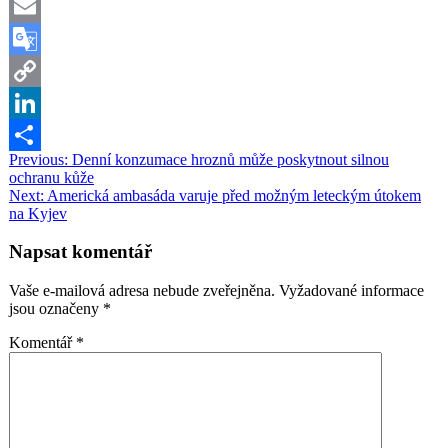
Facebook
Email
Google
Translate
Copy
Link
LinkedIn
Navigace
Previous:
Denní konzumace hroznů může poskytnout silnou
Share
ochranu kůže
pro
Next:
Americká ambasáda varuje před možným leteckým útokem
příspěvek
na Kyjev
Napsat komentář
Vaše e-mailová adresa nebude zveřejněna.
Vyžadované informace
jsou označeny
*
Komentář
*