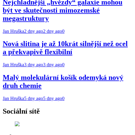
Nejchladnější „hvězdy“ galaxie mohou
být ve skutečnosti mimozemské
megastruktury
Jan Hruška
2 dny ago
2 dny ago
0
Nová slitina je až 10krát silnější než ocel
a překvapivě flexibilní
Jan Hruška
3 dny ago
3 dny ago
0
Malý molekulární košík odemyká nový
druh chemie
Jan Hruška
5 dny ago
5 dny ago
0
Sociální sítě