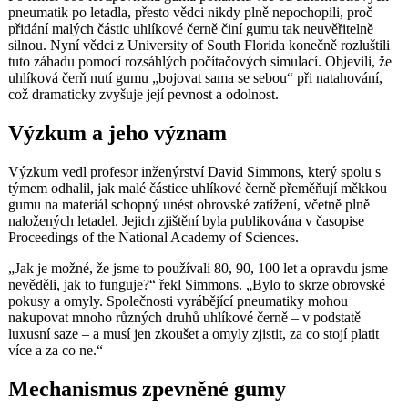
pneumatik po letadla, přesto vědci nikdy plně nepochopili, proč
přidání malých částic uhlíkové černě činí gumu tak neuvěřitelně
silnou. Nyní vědci z University of South Florida konečně rozluštili
tuto záhadu pomocí rozsáhlých počítačových simulací. Objevili, že
uhlíková čerň nutí gumu „bojovat sama se sebou“ při natahování,
což dramaticky zvyšuje její pevnost a odolnost.
Výzkum a jeho význam
Výzkum vedl profesor inženýrství David Simmons, který spolu s
týmem odhalil, jak malé částice uhlíkové černě přeměňují měkkou
gumu na materiál schopný unést obrovské zatížení, včetně plně
naložených letadel. Jejich zjištění byla publikována v časopise
Proceedings of the National Academy of Sciences.
„Jak je možné, že jsme to používali 80, 90, 100 let a opravdu jsme
nevěděli, jak to funguje?“ řekl Simmons. „Bylo to skrze obrovské
pokusy a omyly. Společnosti vyrábějící pneumatiky mohou
nakupovat mnoho různých druhů uhlíkové černě – v podstatě
luxusní saze – a musí jen zkoušet a omyly zjistit, za co stojí platit
více a za co ne.“
Mechanismus zpevněné gumy