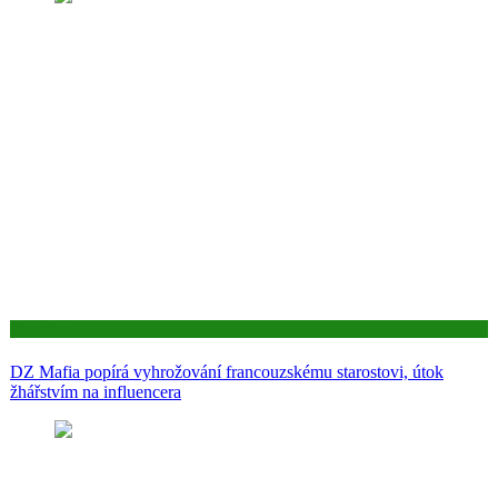
Aktuality
DZ Mafia popírá vyhrožování francouzskému starostovi, útok
žhářstvím na influencera