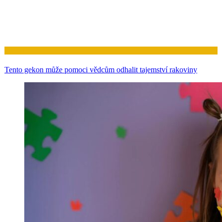
Zdraví
Tento gekon může pomoci vědcům odhalit tajemství rakoviny