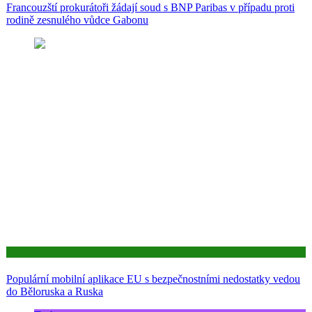
Francouzští prokurátoři žádají soud s BNP Paribas v případu proti
rodině zesnulého vůdce Gabonu
Aktuality
Populární mobilní aplikace EU s bezpečnostními nedostatky vedou
do Běloruska a Ruska