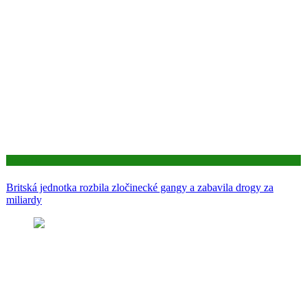
Aktuality
Britská jednotka rozbila zločinecké gangy a zabavila drogy za
miliardy