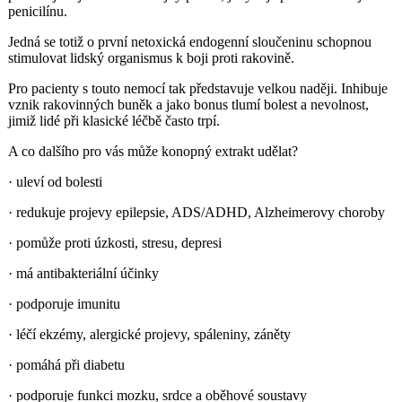
penicilínu.
Jedná se totiž o první netoxická endogenní sloučeninu schopnou
stimulovat lidský organismus k boji proti rakovině.
Pro pacienty s touto nemocí tak představuje velkou naději. Inhibuje
vznik rakovinných buněk a jako bonus tlumí bolest a nevolnost,
jimiž lidé při klasické léčbě často trpí.
A co dalšího pro vás může konopný extrakt udělat?
· uleví od bolesti
· redukuje projevy epilepsie, ADS/ADHD, Alzheimerovy choroby
· pomůže proti úzkosti, stresu, depresi
· má antibakteriální účinky
· podporuje imunitu
· léčí ekzémy, alergické projevy, spáleniny, záněty
· pomáhá při diabetu
· podporuje funkci mozku, srdce a oběhové soustavy