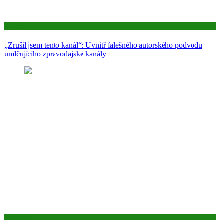
Aktuality
„Zrušil jsem tento kanál“: Uvnitř falešného autorského podvodu
umlčujícího zpravodajské kanály
Aktuality