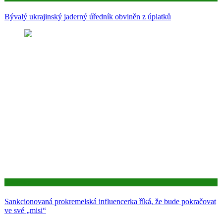
Bývalý ukrajinský jaderný úředník obviněn z úplatků
Aktuality
Sankcionovaná prokremelská influencerka říká, že bude pokračovat
ve své „misi“