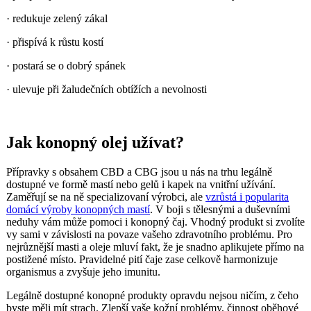
· redukuje zelený zákal
· přispívá k růstu kostí
· postará se o dobrý spánek
· ulevuje při žaludečních obtížích a nevolnosti
Jak konopný olej užívat?
Přípravky s obsahem CBD a CBG jsou u nás na trhu legálně
dostupné ve formě mastí nebo gelů i kapek na vnitřní užívání.
Zaměřují se na ně specializovaní výrobci, ale
vzrůstá i popularita
domácí výroby konopných mastí
. V boji s tělesnými a duševními
neduhy vám může pomoci i konopný čaj. Vhodný produkt si zvolíte
vy sami v závislosti na povaze vašeho zdravotního problému. Pro
nejrůznější masti a oleje mluví fakt, že je snadno aplikujete přímo na
postižené místo. Pravidelné pití čaje zase celkově harmonizuje
organismus a zvyšuje jeho imunitu.
Legálně dostupné konopné produkty opravdu nejsou ničím, z čeho
byste měli mít strach. Zlepší vaše kožní problémy, činnost oběhové