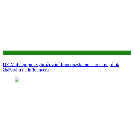
Aktuality
DZ Mafia popírá vyhrožování francouzskému starostovi, útok
žhářstvím na influencera