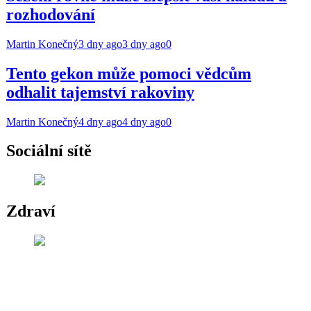
rozhodování
Martin Konečný
3 dny ago
3 dny ago
0
Tento gekon může pomoci vědcům
odhalit tajemství rakoviny
Martin Konečný
4 dny ago
4 dny ago
0
Sociální sítě
Zdraví