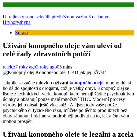
Aktuality
Ukrajinský soud schválil předběžnou vazbu Kostiantyna
Hryhoryshyna
Zdraví
Užívání konopného oleje vám uleví od
celé řady zdravotních potíží
retelcz
7 roky ago
3 roky ago
0
5 mins
Konopného olej CBD jak jej užívat?
Jakmile se začne mluvit o
užívání
konopného oleje
, mnoho lidí si
ho dá do spojitosti s drogami, což je velký omyl. Konopný olej se
lisuje z technických variet konopí, které nemají žádné psychoaktivní
účinky a obsahují pouze malé množství THC. Moderní procesy
výroby jeho obsah ještě více sníží. Ať jsou tedy vaše potíže
psychického či fyzického rázu, můžete po těchto produktech bez
obav sáhnout. Pojďme se podrobněji podívat na to, jak a čím vám
mohou prospět.
Užívání konopného oleje je legální a zcela