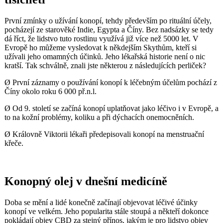
První zmínky o užívání konopí, tehdy především po rituální účely,
pocházejí ze starověké Indie, Egypta a Číny. Bez nadsázky se tedy
dá říct, že lidstvo tuto rostlinu využívá již více než 5000 let. V
Evropě ho můžeme vysledovat k někdejším Skythům, kteří si
užívali jeho omamných účinků. Jeho lékařská historie není o nic
kratší. Tak schválně, znali jste některou z následujících perliček?
Ø První záznamy o používání konopí k léčebným účelům pochází z
Číny okolo roku 6 000 př.n.l.
Ø Od 9. století se začíná konopí uplatňovat jako léčivo i v Evropě, a
to na kožní problémy, koliku a při dýchacích onemocněních.
Ø Královně Viktorii lékaři předepisovali konopí na menstruační
křeče.
Konopný olej v dnešní medicíně
Doba se mění a lidé konečně začínají objevovat léčivé účinky
konopí ve velkém. Jeho popularita stále stoupá a někteří dokonce
pokládají objev CBD za stejný přínos, jakým je pro lidstvo objev