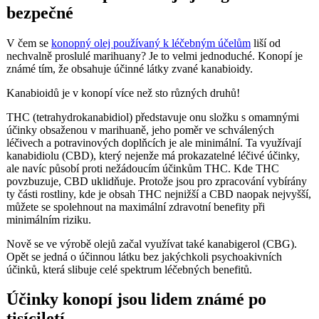
bezpečné
V čem se
konopný olej používaný k léčebným účelům
liší od
nechvalně proslulé marihuany? Je to velmi jednoduché. Konopí je
známé tím, že obsahuje účinné látky zvané kanabioidy.
Kanabioidů je v konopí více než sto různých druhů!
THC (tetrahydrokanabidiol) představuje onu složku s omamnými
účinky obsaženou v marihuaně, jeho poměr ve schválených
léčivech a potravinových doplňcích je ale minimální. Ta využívají
kanabidiolu (CBD), který nejenže má prokazatelné léčivé účinky,
ale navíc působí proti nežádoucím účinkům THC. Kde THC
povzbuzuje, CBD uklidňuje. Protože jsou pro zpracování vybírány
ty části rostliny, kde je obsah THC nejnižší a CBD naopak nejvyšší,
můžete se spolehnout na maximální zdravotní benefity při
minimálním riziku.
Nově se ve výrobě olejů začal využívat také kanabigerol (CBG).
Opět se jedná o účinnou látku bez jakýchkoli psychoakivních
účinků, která slibuje celé spektrum léčebných benefitů.
Účinky konopí jsou lidem známé po
tisíciletí