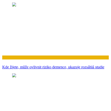
Zdraví
Kde žijete, může ovlivnit riziko demence, ukazuje rozsáhlá studie