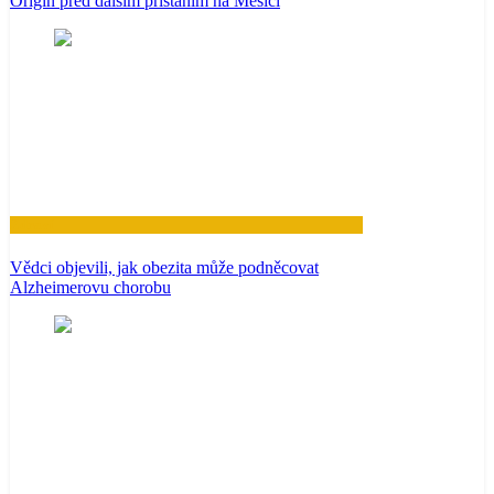
Origin před dalším přistáním na Měsíci
Zdraví
Vědci objevili, jak obezita může podněcovat
Alzheimerovu chorobu