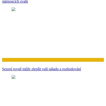
stárnoucích svalů
Zdraví
Sezení rovně může zlepšit vaši náladu a rozhodování