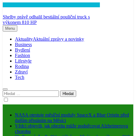
Lifestyle
Shelby právě odhalil bestiální pouliční truck s
výkonem 810 HP
Menu
Aktuality
Aktuální zprávy a novinky
Business
Bydlení
Fashion
Lifestyle
Rodina
Zdraví
Tech
Vyhledávání
NASA otestuje měsíční moduly SpaceX a Blue Origin před
dalším přistáním na Měsíci
Vědci objevili, jak obezita může podněcovat Alzheimerovu
chorobu