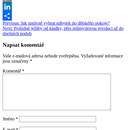
Translate
Copy
Link
LinkedIn
Navigace
Previous:
Jak správně vybrat nábytek do dětského pokoje?
Share
Next:
Pojízdné jeřáby od kladky, přes průmyslovou revoluci až do
pro
dnešních podob
příspěvek
Napsat komentář
Vaše e-mailová adresa nebude zveřejněna.
Vyžadované informace
jsou označeny
*
Komentář
*
Jméno
*
E-mail
*