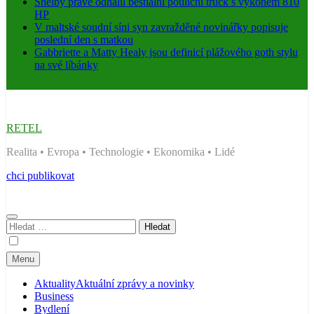
Shelby právě odhalil bestiální pouliční truck s výkonem 810
HP
V maltské soudní síni syn zavražděné novinářky popisuje
poslední den s matkou
Gabbriette a Matty Healy jsou definicí plážového goth stylu
na své líbánky
RETEL
Realita • Evropa • Technologie • Ekonomika • Lidé
chci publikovat
Vyhledávání
Menu
Aktuality
Aktuální zprávy a novinky
Business
Bydlení