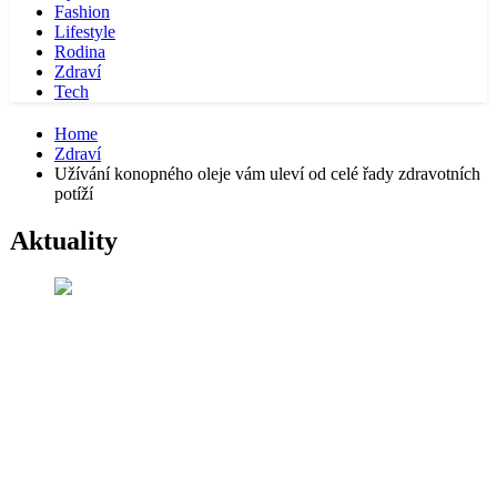
Fashion
Lifestyle
Rodina
Zdraví
Tech
Home
Zdraví
Užívání konopného oleje vám uleví od celé řady zdravotních
potíží
Aktuality