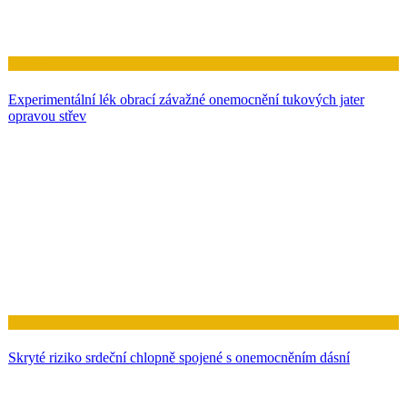
Zdraví
Experimentální lék obrací závažné onemocnění tukových jater
opravou střev
Zdraví
Skryté riziko srdeční chlopně spojené s onemocněním dásní