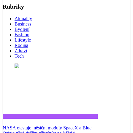
Rubriky
Aktuality
Business
Bydlení
Fashion
Lifestyle
Rodina
Zdraví
Tech
Tech
NASA otestuje měsíční moduly SpaceX a Blue