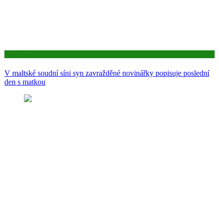
Aktuality
V maltské soudní síni syn zavražděné novinářky popisuje poslední
den s matkou