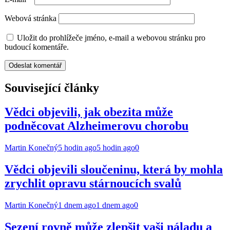
Webová stránka
Uložit do prohlížeče jméno, e-mail a webovou stránku pro
budoucí komentáře.
Související články
Vědci objevili, jak obezita může
podněcovat Alzheimerovu chorobu
Martin Konečný
5 hodin ago
5 hodin ago
0
Vědci objevili sloučeninu, která by mohla
zrychlit opravu stárnoucích svalů
Martin Konečný
1 dnem ago
1 dnem ago
0
Sezení rovně může zlepšit vaši náladu a