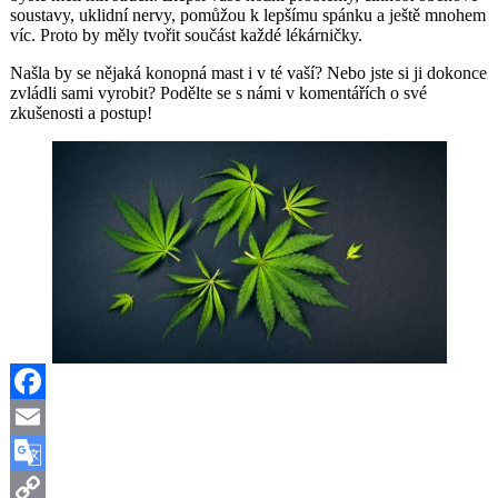
soustavy, uklidní nervy, pomůžou k lepšímu spánku a ještě mnohem
víc. Proto by měly tvořit součást každé lékárničky.
Našla by se nějaká konopná mast i v té vaší? Nebo jste si ji dokonce
zvládli sami vyrobit? Podělte se s námi v komentářích o své
zkušenosti a postup!
Facebook
Email
Google