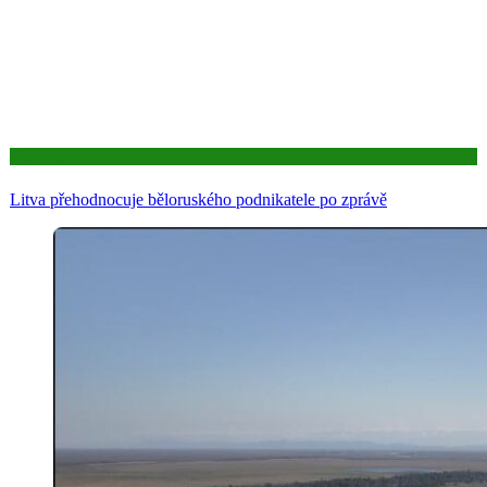
Aktuality
Litva přehodnocuje běloruského podnikatele po zprávě