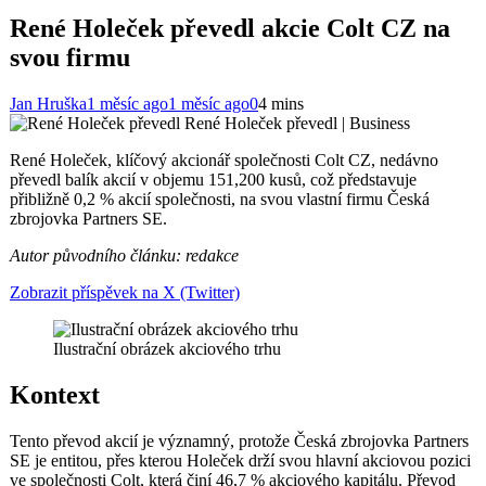
René Holeček převedl akcie Colt CZ na
svou firmu
Jan Hruška
1 měsíc ago
1 měsíc ago
0
4 mins
René Holeček převedl | Business
René Holeček, klíčový akcionář společnosti Colt CZ, nedávno
převedl balík akcií v objemu 151,200 kusů, což představuje
přibližně 0,2 % akcií společnosti, na svou vlastní firmu Česká
zbrojovka Partners SE.
Autor původního článku: redakce
Zobrazit příspěvek na X (Twitter)
Ilustrační obrázek akciového trhu
Kontext
Tento převod akcií je významný, protože Česká zbrojovka Partners
SE je entitou, přes kterou Holeček drží svou hlavní akciovou pozici
ve společnosti Colt, která činí 46,7 % akciového kapitálu. Převod