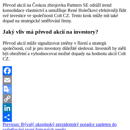
Převod akcií na Českou zbrojovku Partners SE odráží trend
konsolidace vlastnictví a umožňuje René Holečkovi efektivněji řídit
své investice ve společnosti Colt CZ. Tento krok může mít také
dopad na strategické směřování firmy.
Jaký vliv má převod akcií na investory?
Převod akcií může signalizovat změny v řízení a strategii
společnosti, což je pro investory důležité sledovat. Investoři by měli
být obezřetní a vyhodnocovat možné dopady na hodnotu akcií Colt
CZ.
Facebook
Email
Google
Translate
Copy
Link
LinkedIn
Navigace
Previous:
Bývalý ukrajinský prezidentský poradce zapleten do
Share
vyšetřování praní špinavých peněz