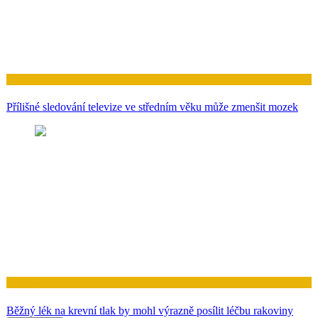
Zdraví
Přílišné sledování televize ve středním věku může zmenšit mozek
Zdraví
Běžný lék na krevní tlak by mohl výrazně posílit léčbu rakoviny