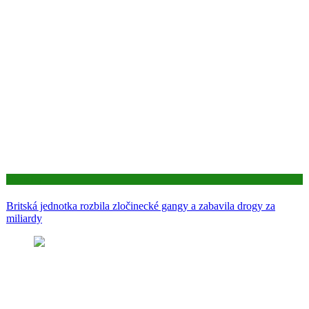
Aktuality
Britská jednotka rozbila zločinecké gangy a zabavila drogy za
miliardy