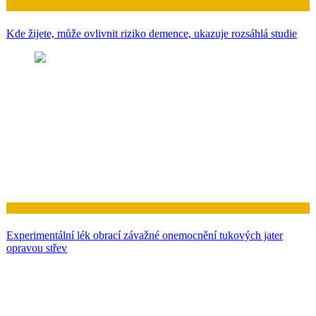
Zdraví
Kde žijete, může ovlivnit riziko demence, ukazuje rozsáhlá studie
Zdraví
Experimentální lék obrací závažné onemocnění tukových jater
opravou střev