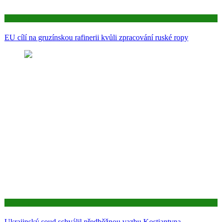
Aktuality
EU cílí na gruzínskou rafinerii kvůli zpracování ruské ropy
Aktuality
Ukrajinský soud schválil předběžnou vazbu Kostiantyna