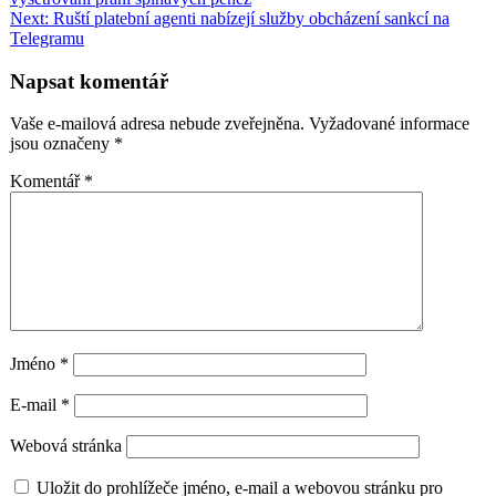
pro
Next:
Ruští platební agenti nabízejí služby obcházení sankcí na
příspěvek
Telegramu
Napsat komentář
Vaše e-mailová adresa nebude zveřejněna.
Vyžadované informace
jsou označeny
*
Komentář
*
Jméno
*
E-mail
*
Webová stránka
Uložit do prohlížeče jméno, e-mail a webovou stránku pro