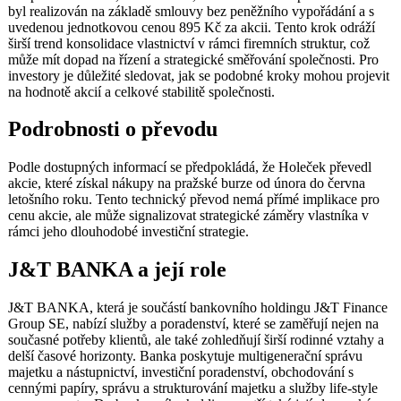
byl realizován na základě smlouvy bez peněžního vypořádání a s
uvedenou jednotkovou cenou 895 Kč za akcii. Tento krok odráží
širší trend konsolidace vlastnictví v rámci firemních struktur, což
může mít dopad na řízení a strategické směřování společnosti. Pro
investory je důležité sledovat, jak se podobné kroky mohou projevit
na hodnotě akcií a celkové stabilitě společnosti.
Podrobnosti o převodu
Podle dostupných informací se předpokládá, že Holeček převedl
akcie, které získal nákupy na pražské burze od února do června
letošního roku. Tento technický převod nemá přímé implikace pro
cenu akcie, ale může signalizovat strategické záměry vlastníka v
rámci jeho dlouhodobé investiční strategie.
J&T BANKA a její role
J&T BANKA, která je součástí bankovního holdingu J&T Finance
Group SE, nabízí služby a poradenství, které se zaměřují nejen na
současné potřeby klientů, ale také zohledňují širší rodinné vztahy a
delší časové horizonty. Banka poskytuje multigenerační správu
majetku a nástupnictví, investiční poradenství, obchodování s
cennými papíry, správu a strukturování majetku a služby life-style