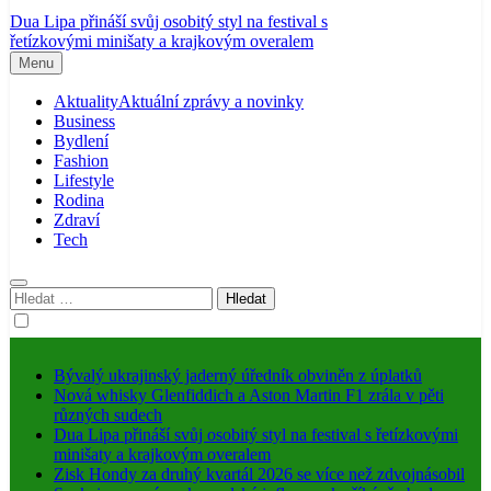
Dua Lipa přináší svůj osobitý styl na festival s
řetízkovými minišaty a krajkovým overalem
Menu
Aktuality
Aktuální zprávy a novinky
Business
Bydlení
Fashion
Lifestyle
Rodina
Zdraví
Tech
Vyhledávání
Bývalý ukrajinský jaderný úředník obviněn z úplatků
Nová whisky Glenfiddich a Aston Martin F1 zrála v pěti
různých sudech
Dua Lipa přináší svůj osobitý styl na festival s řetízkovými
minišaty a krajkovým overalem
Zisk Hondy za druhý kvartál 2026 se více než zdvojnásobil