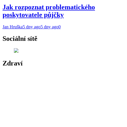
Jak rozpoznat problematického
poskytovatele půjčky
Jan Hruška
5 dny ago
5 dny ago
0
Sociální sítě
Zdraví