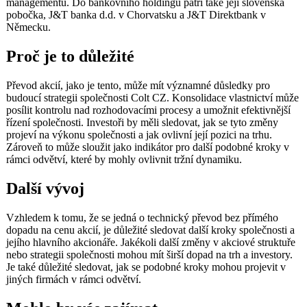
managementu. Do bankovního holdingu patří také její slovenská
pobočka, J&T banka d.d. v Chorvatsku a J&T Direktbank v
Německu.
Proč je to důležité
Převod akcií, jako je tento, může mít významné důsledky pro
budoucí strategii společnosti Colt CZ. Konsolidace vlastnictví může
posílit kontrolu nad rozhodovacími procesy a umožnit efektivnější
řízení společnosti. Investoři by měli sledovat, jak se tyto změny
projeví na výkonu společnosti a jak ovlivní její pozici na trhu.
Zároveň to může sloužit jako indikátor pro další podobné kroky v
rámci odvětví, které by mohly ovlivnit tržní dynamiku.
Další vývoj
Vzhledem k tomu, že se jedná o technický převod bez přímého
dopadu na cenu akcií, je důležité sledovat další kroky společnosti a
jejího hlavního akcionáře. Jakékoli další změny v akciové struktuře
nebo strategii společnosti mohou mít širší dopad na trh a investory.
Je také důležité sledovat, jak se podobné kroky mohou projevit v
jiných firmách v rámci odvětví.