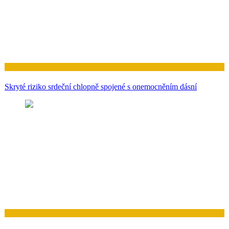
Zdraví
Skryté riziko srdeční chlopně spojené s onemocněním dásní
Zdraví