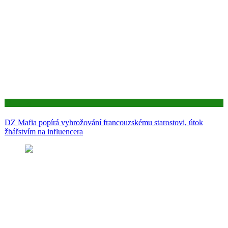
Aktuality
DZ Mafia popírá vyhrožování francouzskému starostovi, útok
žhářstvím na influencera