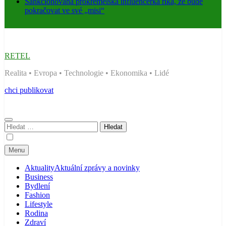
Sankcionovaná prokremelská influencerka říká, že bude
pokračovat ve své „misi“
RETEL
Realita • Evropa • Technologie • Ekonomika • Lidé
chci publikovat
Vyhledávání
Menu
Aktuality
Aktuální zprávy a novinky
Business
Bydlení
Fashion
Lifestyle
Rodina
Zdraví