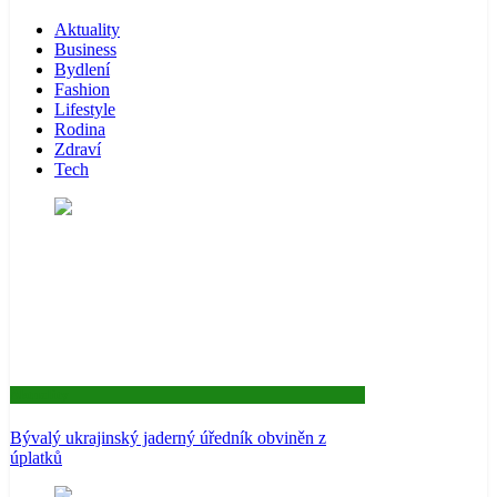
Aktuality
Business
Bydlení
Fashion
Lifestyle
Rodina
Zdraví
Tech
Aktuality
Bývalý ukrajinský jaderný úředník obviněn z
úplatků