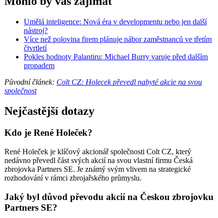
Mohlo by vás zajímat
Umělá inteligence: Nová éra v developmentu nebo jen další
nástroj?
Více než polovina firem plánuje nábor zaměstnanců ve třetím
čtvrtletí
Pokles hodnoty Palantiru: Michael Burry varuje před dalším
propadem
Původní článek:
Colt CZ: Holecek převedl nabyté akcie na svou
společnost
Nejčastější dotazy
Kdo je René Holeček?
René Holeček je klíčový akcionář společnosti Colt CZ, který
nedávno převedl část svých akcií na svou vlastní firmu Česká
zbrojovka Partners SE. Je známý svým vlivem na strategické
rozhodování v rámci zbrojařského průmyslu.
Jaký byl důvod převodu akcií na Českou zbrojovku
Partners SE?