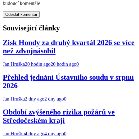
budoucí komentáře.
Související články
Zisk Hondy za druhý kvartál 2026 se více
než zdvojnásobil
Jan Hruška
20 hodin ago
20 hodin ago
0
Přehled jednání Ústavního soudu v srpnu
2026
Jan Hruška
2 dny ago
2 dny ago
0
Období zvýšeného rizika požárů ve
Středočeském kraji
Jan Hruška
4 dny ago
4 dny ago
0