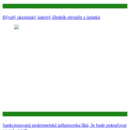
Aktuality
Bývalý ukrajinský jaderný úředník obviněn z úplatků
Aktuality
Sankcionovaná prokremelská influencerka říká, že bude pokračovat