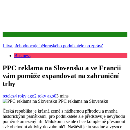
Aktuality
Litva přehodnocuje běloruského podnikatele po zprávě
Business
PPC reklama na Slovensku a ve Francii
vám pomůže expandovat na zahraniční
trhy
retelcz
4 roky ago
2 roky ago
0
3 mins
PPC reklama na Slovensku
Česká republika je krásná země s nádhernou přírodou a mnoha
historickými památkami, pro podnikatele ale představuje nevýhodu
poměrně omezený trh. Málokomu se ale chce kompletně přesunout
své obchodní aktivity do zahraničí. Naštěstí je tu snadné a vysoce