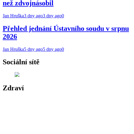
než zdvojnásobil
Jan Hruška
3 dny ago
3 dny ago
0
Přehled jednání Ústavního soudu v srpnu
2026
Jan Hruška
5 dny ago
5 dny ago
0
Sociální sítě
Zdraví