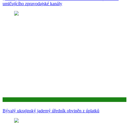
umlčujícího zpravodajské kanály
Aktuality
Bývalý ukrajinský jaderný úředník obviněn z úplatků