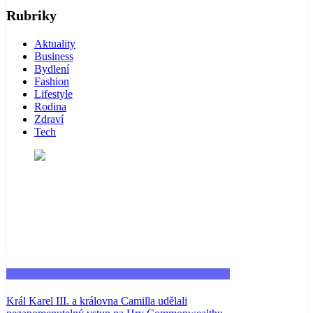
Rubriky
Aktuality
Business
Bydlení
Fashion
Lifestyle
Rodina
Zdraví
Tech
Fashion
Král Karel III. a královna Camilla udělali