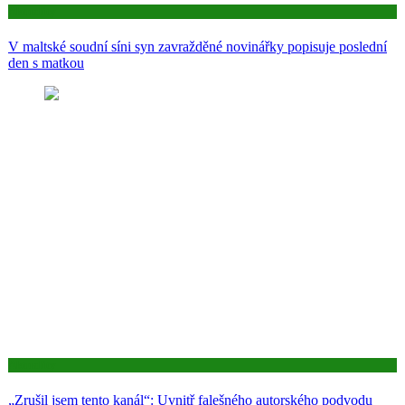
Aktuality
V maltské soudní síni syn zavražděné novinářky popisuje poslední
den s matkou
Aktuality
„Zrušil jsem tento kanál“: Uvnitř falešného autorského podvodu