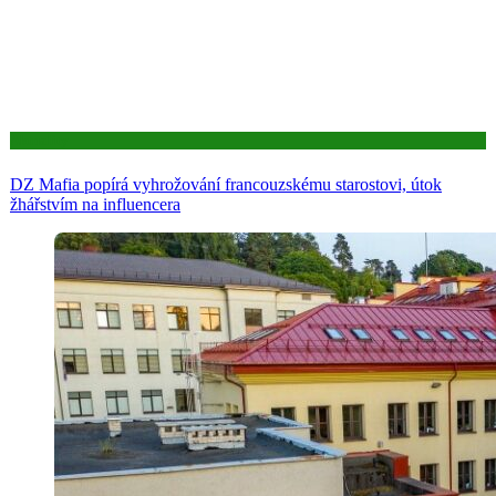
Aktuality
DZ Mafia popírá vyhrožování francouzskému starostovi, útok
žhářstvím na influencera