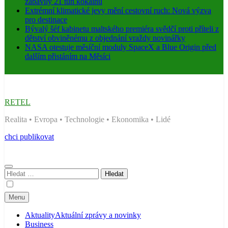
zabavily 21 tun kokainu
Extrémní klimatické jevy mění cestovní ruch: Nová výzva
pro destinace
Bývalý šéf kabinetu maltského premiéra svědčí proti příteli z
dětství obviněnému z objednání vraždy novinářky
NASA otestuje měsíční moduly SpaceX a Blue Origin před
dalším přistáním na Měsíci
RETEL
Realita • Evropa • Technologie • Ekonomika • Lidé
chci publikovat
Vyhledávání
Menu
Aktuality
Aktuální zprávy a novinky
Business