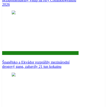
nezapomenutelný vstup na Hry Commonwealthu
2026
Aktuality
Španělsko a Ekvádor rozprášily mezinárodní
drogový gang, zabavily 21 tun kokainu