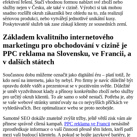
efektivní řešení. Stačí vhodnou formou nabízet své zboží nebo
služby nejen v Česku, ale také v cizině. Výrobci si tak mohou
snadno rozšířit okruh zákazníků bez ohledu na to, zda realizují
sériovou produkci, nebo vytvářejí jednotlivé unikátní kusy.
Poskytovatelé služeb tak zase získají klienty ze sousedních zemí.
Základem kvalitního internetového
marketingu pro obchodování v cizině je
PPC reklama na Slovensku, ve Francii, a
v dalších státech
Současnou dobu můžeme označit jako digitální éru – platí totiž, že
kdo není na internetu, jako by nebyl. Pro firmy je navíc důležité být
opravdu dobře vidět a prezentovat se v pozitivním světle. Důležité
je umět vyzdvihnout klady a přínosy konkrétního zboží nebo služby
pro určitý okruh klientů. To ale samo o sobě nestačí. Potřeba je, aby
se vaše webové stránky umisťovaly na co nejvyšších příčkách ve
vyhledávačích. Bez optimalizace webu se proto neobejde.
Samotné SEO dokáže znatelně zvýšit tržby, ještě větší zisk vám ale
přinese správně cílená kampaň.
PPC reklama ve Francii
nenásilně
zprostředkuje informace o vaší činnosti přesně těm lidem, kteří patří
mezi vaši budoucí klientelu. A pokud se bojíte jazykové bariéry, je