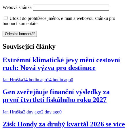
Webová stránka
Uložit do prohlížeče jméno, e-mail a webovou stránku pro
budoucí komentáře.
Související články
Extrémní klimatické jevy mění cestovní
ruch: Nová výzva pro destinace
Jan Hruška
14 hodin ago
14 hodin ago
0
Gen zveřejňuje finanční výsledky za
první čtvrtletí fiskálního roku 2027
Jan Hruška
2 dny ago
2 dny ago
0
Zisk Hondy za druhý kvartál 2026 se více