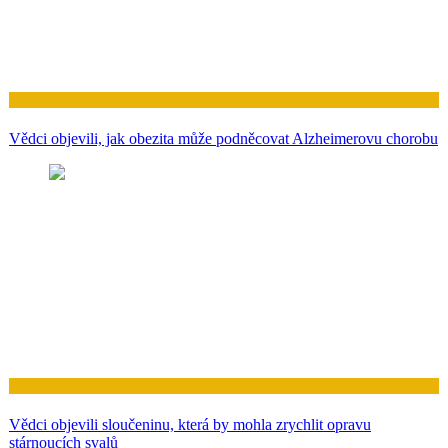
Zdraví
Vědci objevili, jak obezita může podněcovat Alzheimerovu chorobu
Zdraví
Vědci objevili sloučeninu, která by mohla zrychlit opravu
stárnoucích svalů