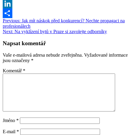
Translate
Copy
Link
LinkedIn
Navigace
Previous:
Jak mít náskok před konkurencí? Nechte propagaci na
Share
profesionálech
pro
Next:
Na vyklízení bytů v Praze si zavolejte odborníky
příspěvek
Napsat komentář
Vaše e-mailová adresa nebude zveřejněna.
Vyžadované informace
jsou označeny
*
Komentář
*
Jméno
*
E-mail
*