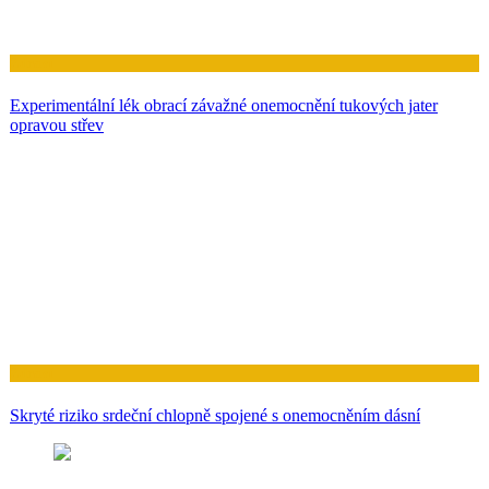
Zdraví
Experimentální lék obrací závažné onemocnění tukových jater
opravou střev
Zdraví
Skryté riziko srdeční chlopně spojené s onemocněním dásní