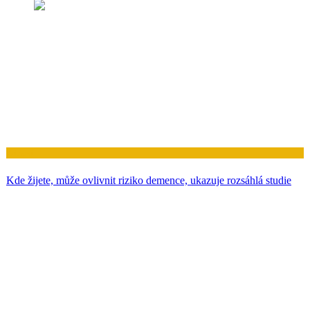
Zdraví
Kde žijete, může ovlivnit riziko demence, ukazuje rozsáhlá studie