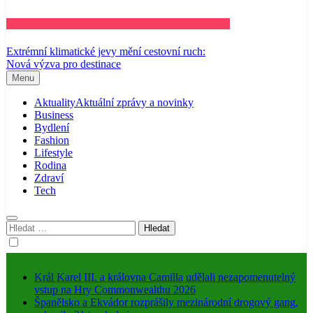
Business
Extrémní klimatické jevy mění cestovní ruch:
Nová výzva pro destinace
Menu
Aktuality
Aktuální zprávy a novinky
Business
Bydlení
Fashion
Lifestyle
Rodina
Zdraví
Tech
Vyhledávání
Král Karel III. a královna Camilla udělali nezapomenutelný
vstup na Hry Commonwealthu 2026
Španělsko a Ekvádor rozprášily mezinárodní drogový gang,