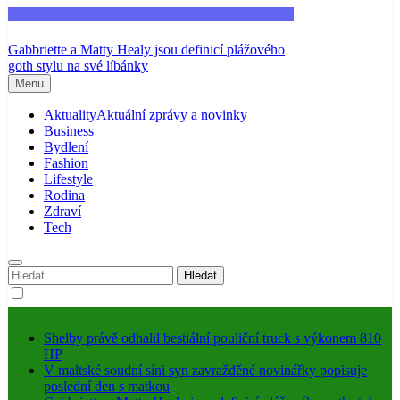
Fashion
Gabbriette a Matty Healy jsou definicí plážového
goth stylu na své líbánky
Menu
Aktuality
Aktuální zprávy a novinky
Business
Bydlení
Fashion
Lifestyle
Rodina
Zdraví
Tech
Vyhledávání
Shelby právě odhalil bestiální pouliční truck s výkonem 810
HP
V maltské soudní síni syn zavražděné novinářky popisuje
poslední den s matkou