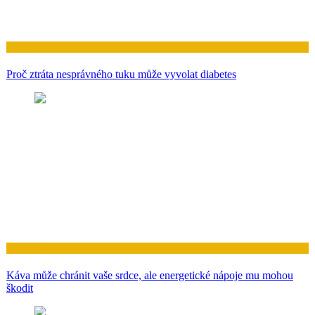
Zdraví
Skryté riziko srdeční chlopně spojené s onemocněním dásní