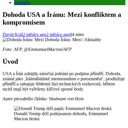
Aktuality
Dohoda USA a Íránu: Mezi konfliktem a
kompromisem
David Král
2 měsíce ago
2 měsíce ago
0
4 mins
Dohoda Íránu: Mezi | Aktuality
Foto: AFP, @EmmanuelMacron/AFP
Úvod
USA a Írán zahájily náročná jednání po podpisu příměří. Dohoda,
známá jako ‚Islámábádské memorandum o porozumění‘, prodlužuje
příměří a zahajuje 60denní fázi technických rozhovorů, během
nichž mají být vyřešeny klíčové sporné body.
Autor původního článku: Shabnam von Hein
Donald Trump drží podepsanou dohodu, Emmanuel
Macron tleská