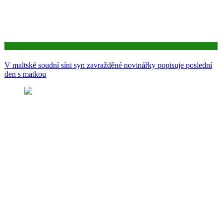
Aktuality
V maltské soudní síni syn zavražděné novinářky popisuje poslední
den s matkou