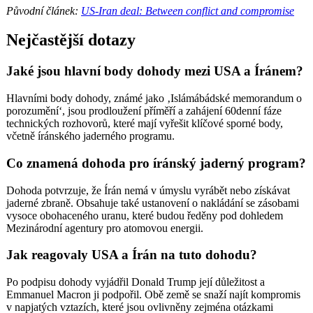
Původní článek:
US-Iran deal: Between conflict and compromise
Nejčastější dotazy
Jaké jsou hlavní body dohody mezi USA a Íránem?
Hlavními body dohody, známé jako ‚Islámábádské memorandum o
porozumění‘, jsou prodloužení příměří a zahájení 60denní fáze
technických rozhovorů, které mají vyřešit klíčové sporné body,
včetně íránského jaderného programu.
Co znamená dohoda pro íránský jaderný program?
Dohoda potvrzuje, že Írán nemá v úmyslu vyrábět nebo získávat
jaderné zbraně. Obsahuje také ustanovení o nakládání se zásobami
vysoce obohaceného uranu, které budou ředěny pod dohledem
Mezinárodní agentury pro atomovou energii.
Jak reagovaly USA a Írán na tuto dohodu?
Po podpisu dohody vyjádřil Donald Trump její důležitost a
Emmanuel Macron ji podpořil. Obě země se snaží najít kompromis
v napjatých vztazích, které jsou ovlivněny zejména otázkami