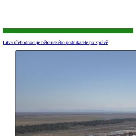
Aktuality
Litva přehodnocuje běloruského podnikatele po zprávě