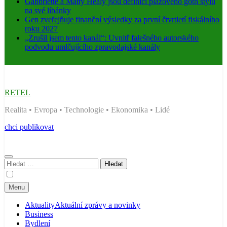
Gabbriette a Matty Healy jsou definicí plážového goth stylu
na své líbánky
Gen zveřejňuje finanční výsledky za první čtvrtletí fiskálního
roku 2027
„Zrušil jsem tento kanál“: Uvnitř falešného autorského
podvodu umlčujícího zpravodajské kanály
RETEL
Realita • Evropa • Technologie • Ekonomika • Lidé
chci publikovat
Vyhledávání
Menu
Aktuality
Aktuální zprávy a novinky
Business
Bydlení