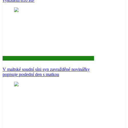
výkonem 810 HP
Aktuality
V maltské soudní síni syn zavražděné novinářky
popisuje poslední den s matkou