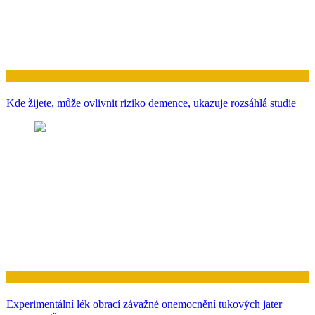
Zdraví
Jedna dávka zvrátila symptomy podobné autismu u dospělých myší
během několika hodin