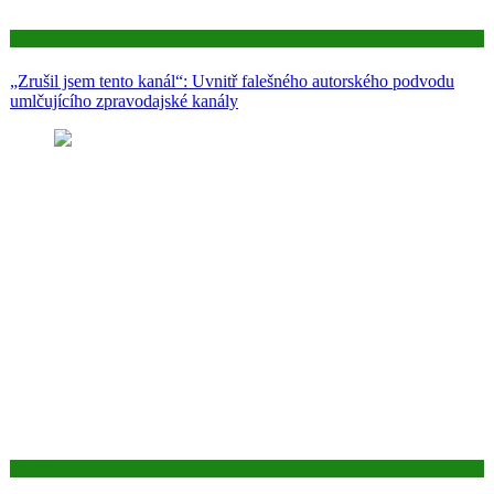
Aktuality
„Zrušil jsem tento kanál“: Uvnitř falešného autorského podvodu
umlčujícího zpravodajské kanály
Aktuality