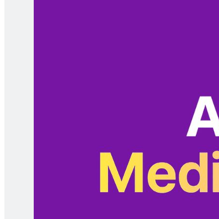
Skládací přepravky od Schoeller
Allibert
Schoeller Allibert