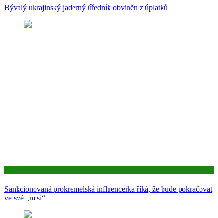
Bývalý ukrajinský jaderný úředník obviněn z úplatků
Aktuality
Sankcionovaná prokremelská influencerka říká, že bude pokračovat
ve své „misi“