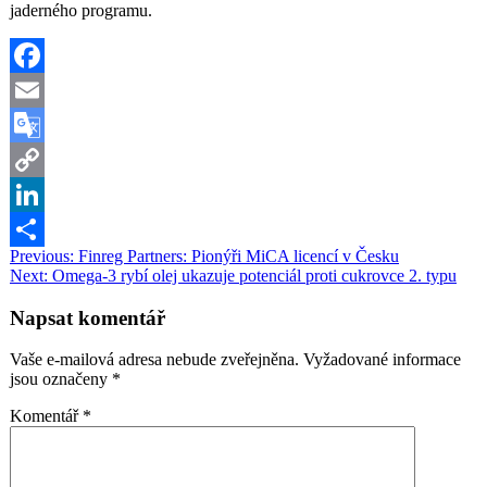
jaderného programu.
Facebook
Email
Google
Translate
Copy
Link
LinkedIn
Navigace
Previous:
Finreg Partners: Pionýři MiCA licencí v Česku
Share
Next:
Omega-3 rybí olej ukazuje potenciál proti cukrovce 2. typu
pro
příspěvek
Napsat komentář
Vaše e-mailová adresa nebude zveřejněna.
Vyžadované informace
jsou označeny
*
Komentář
*