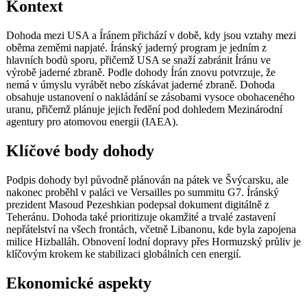
Kontext
Dohoda mezi USA a Íránem přichází v době, kdy jsou vztahy mezi
oběma zeměmi napjaté. Íránský jaderný program je jedním z
hlavních bodů sporu, přičemž USA se snaží zabránit Íránu ve
výrobě jaderné zbraně. Podle dohody Írán znovu potvrzuje, že
nemá v úmyslu vyrábět nebo získávat jaderné zbraně. Dohoda
obsahuje ustanovení o nakládání se zásobami vysoce obohaceného
uranu, přičemž plánuje jejich ředění pod dohledem Mezinárodní
agentury pro atomovou energii (IAEA).
Klíčové body dohody
Podpis dohody byl původně plánován na pátek ve Švýcarsku, ale
nakonec proběhl v paláci ve Versailles po summitu G7. Íránský
prezident Masoud Pezeshkian podepsal dokument digitálně z
Teheránu. Dohoda také prioritizuje okamžité a trvalé zastavení
nepřátelství na všech frontách, včetně Libanonu, kde byla zapojena
milice Hizballáh. Obnovení lodní dopravy přes Hormuzský průliv je
klíčovým krokem ke stabilizaci globálních cen energií.
Ekonomické aspekty