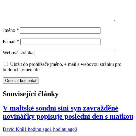
Jméno
*
E-mail
*
Webová stránka
Uložit do prohlížeče jméno, e-mail a webovou stránku pro
budoucí komentáře.
Související články
V maltské soudní síni syn zavražděné
novinářky popisuje poslední den s matkou
David Král
1 hodinu ago
1 hodinu ago
0