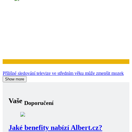
Zdraví
Proč ztráta nesprávného tuku může vyvolat diabetes
Zdraví
Káva může chránit vaše srdce, ale energetické nápoje mu mohou
škodit