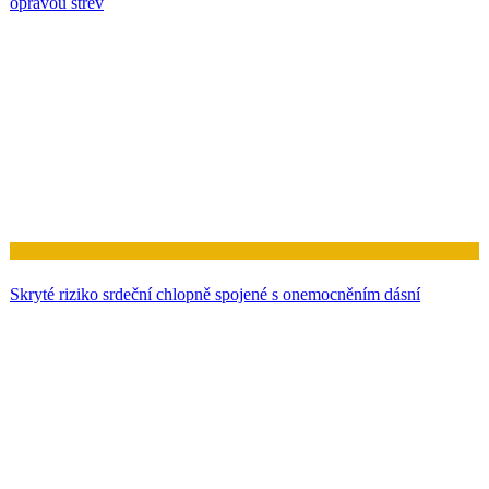
Zdraví
Kde žijete, může ovlivnit riziko demence, ukazuje rozsáhlá studie
Zdraví
Experimentální lék obrací závažné onemocnění tukových jater
opravou střev