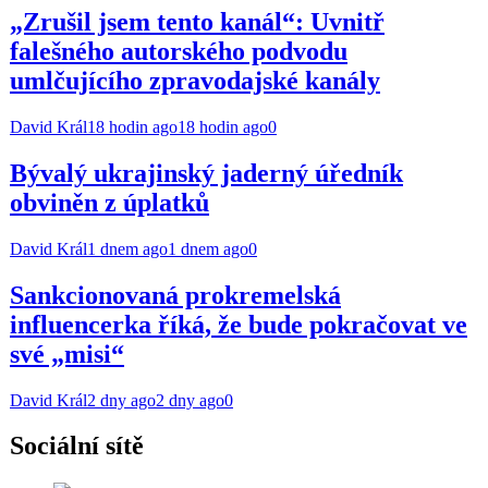
„Zrušil jsem tento kanál“: Uvnitř
falešného autorského podvodu
umlčujícího zpravodajské kanály
David Král
18 hodin ago
18 hodin ago
0
Bývalý ukrajinský jaderný úředník
obviněn z úplatků
David Král
1 dnem ago
1 dnem ago
0
Sankcionovaná prokremelská
influencerka říká, že bude pokračovat ve
své „misi“
David Král
2 dny ago
2 dny ago
0
Sociální sítě