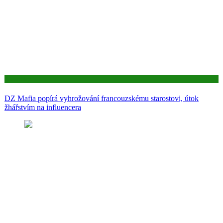
Aktuality
DZ Mafia popírá vyhrožování francouzskému starostovi, útok
žhářstvím na influencera