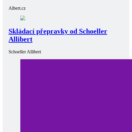
Zdraví
Přílišné sledování televize ve středním věku může zmenšit mozek
Show more
Vaše
Doporučení
Jaké benefity nabízí Albert.cz?
Albert.cz