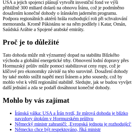
USA a jejich spojenci plánují vytvořit investiční fond ve výši
přibližně 300 miliard dolarů na obnovu Íránu, což je podmíněno
dosažením konečné dohody o íránském jaderném programu.
Podpora regionálních aktérů hrála rozhodující roli při schvalování
memoranda. Kromě Pákistánu se na něm podílely i Katar, Omán,
Saúdská Arábie a Spojené arabské emiráty.
Proč je to důležité
Tato dohoda může mít významný dopad na stabilitu Blízkého
východu a globální energetické trhy. Obnovení lodní dopravy přes
Hormuzský průliv může pomoci stabilizovat ceny ropy, což je
klíčové pro ekonomiky závislé na této surovině. Dosažení dohody
by také mohlo snížit napětí mezi Íránem a jeho sousedy, což by
mohlo vést k větší regionální stabilitě. Sledujte, jak se budou vyvíjet
další jednání a zda se podaří dosáhnout konečné dohody.
Mohlo by vás zajímat
Íránská válka: USA a Írán tvrdí, že mírová dohoda je blízko
navzdory útokům v Hormuzském průlivu
Německý ministr zahraničí: ‚Evropská jednota je rozhodující‘
Německo chce být respektováno, říká ministr