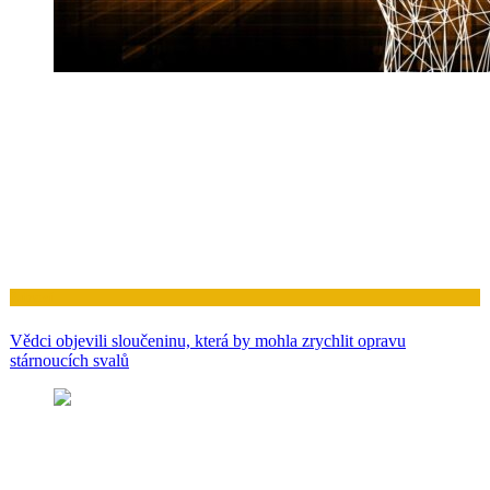
Zdraví
Vědci objevili sloučeninu, která by mohla zrychlit opravu
stárnoucích svalů