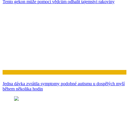
Tento gekon může pomoci vědcům odhalit tajemství rakoviny