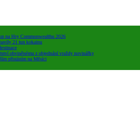
 vstup na Hry Commonwealthu 2026
bavily 21 tun kokainu
destinace
dětství obviněnému z objednání vraždy novinářky
ším přistáním na Měsíci