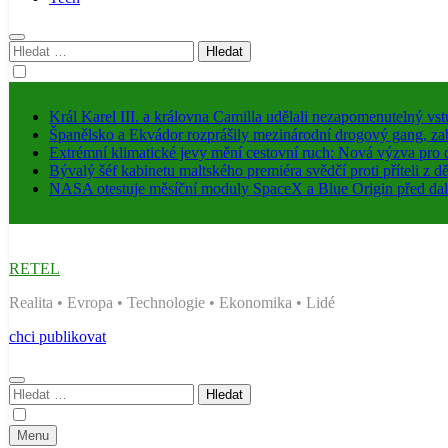
Vyhledávání
Král Karel III. a královna Camilla udělali nezapomenutelný
Španělsko a Ekvádor rozprášily mezinárodní drogový gang, za
Extrémní klimatické jevy mění cestovní ruch: Nová výzva pro 
Bývalý šéf kabinetu maltského premiéra svědčí proti příteli z 
NASA otestuje měsíční moduly SpaceX a Blue Origin před dal
RETEL
Realita • Evropa • Technologie • Ekonomika • Lidé
chci publikovat
Vyhledávání
Menu