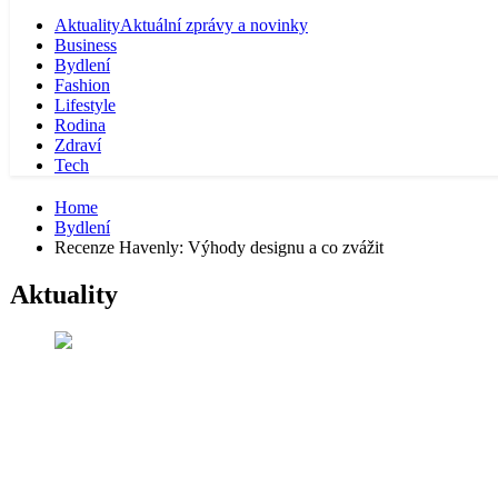
Aktuality
Aktuální zprávy a novinky
Business
Bydlení
Fashion
Lifestyle
Rodina
Zdraví
Tech
Home
Bydlení
Recenze Havenly: Výhody designu a co zvážit
Aktuality