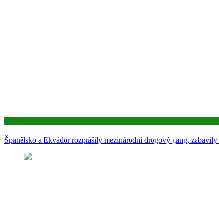
Aktuality
Španělsko a Ekvádor rozprášily mezinárodní drogový gang, zabavily