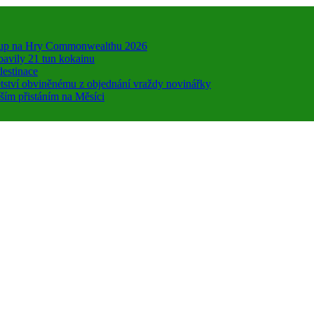
 vstup na Hry Commonwealthu 2026
bavily 21 tun kokainu
destinace
dětství obviněnému z objednání vraždy novinářky
ším přistáním na Měsíci