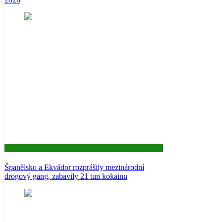
Aktuality
Španělsko a Ekvádor rozprášily mezinárodní
drogový gang, zabavily 21 tun kokainu