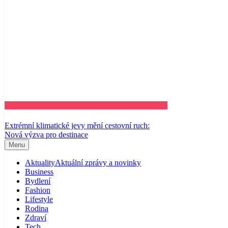
Business
Extrémní klimatické jevy mění cestovní ruch:
Nová výzva pro destinace
Menu
Aktuality
Aktuální zprávy a novinky
Business
Bydlení
Fashion
Lifestyle
Rodina
Zdraví
Tech