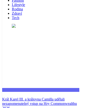
Fashion
Lifestyle
Rodina
Zdraví
Tech
Fashion
Král Karel III. a královna Camilla udělali
nezapomenutelný vstup na Hry Commonwealthu
2026