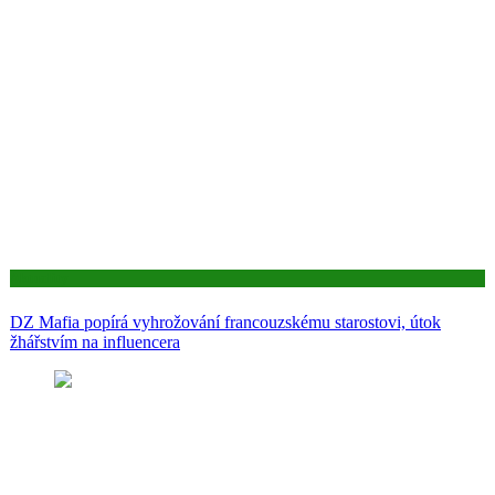
Aktuality
DZ Mafia popírá vyhrožování francouzskému starostovi, útok
žhářstvím na influencera