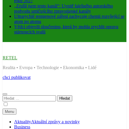
roku 2027
„Zrušil jsem tento kanál“: Uvnitř falešného autorského
podvodu umlčujícího zpravodajské kanály
Ultrarychlé rentgenové záření zachycuje chemii rozvíjející se
atom po atomu
Vědci objevili sloučeninu, která by mohla zrychlit opravu
stárnoucích svalů
RETEL
Realita • Evropa • Technologie • Ekonomika • Lidé
chci publikovat
Vyhledávání
Menu
Aktuality
Aktuální zprávy a novinky
Business