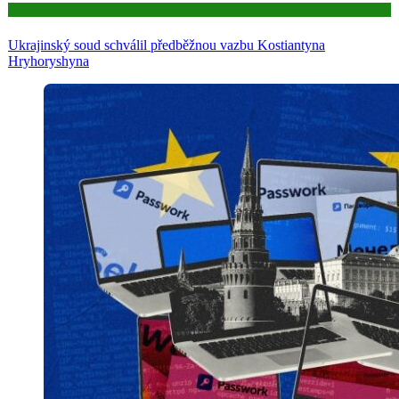
Aktuality
Ukrajinský soud schválil předběžnou vazbu Kostiantyna
Hryhoryshyna