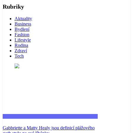
Rubriky
Aktuality
Business
Bydlení
Fashion
Lifestyle
Rodina
Zdraví
Tech
Fashion
Gabbriette a Matty Healy jsou definicí plážového