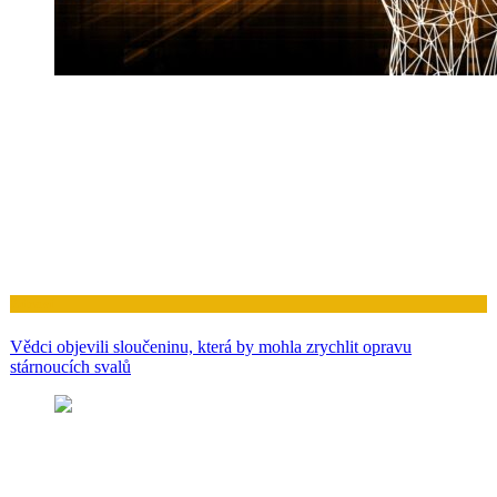
Zdraví
Vědci objevili sloučeninu, která by mohla zrychlit opravu
stárnoucích svalů