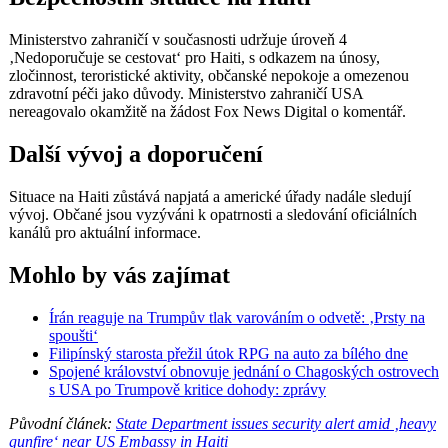
Ministerstvo zahraničí v současnosti udržuje úroveň 4
‚Nedoporučuje se cestovat‘ pro Haiti, s odkazem na únosy,
zločinnost, teroristické aktivity, občanské nepokoje a omezenou
zdravotní péči jako důvody. Ministerstvo zahraničí USA
nereagovalo okamžitě na žádost Fox News Digital o komentář.
Další vývoj a doporučení
Situace na Haiti zůstává napjatá a americké úřady nadále sledují
vývoj. Občané jsou vyzýváni k opatrnosti a sledování oficiálních
kanálů pro aktuální informace.
Mohlo by vás zajímat
Írán reaguje na Trumpův tlak varováním o odvetě: ‚Prsty na
spoušti‘
Filipínský starosta přežil útok RPG na auto za bílého dne
Spojené království obnovuje jednání o Chagoských ostrovech
s USA po Trumpově kritice dohody: zprávy
Původní článek:
State Department issues security alert amid ‚heavy
gunfire‘ near US Embassy in Haiti