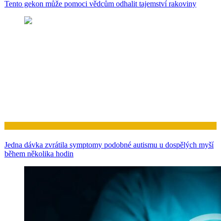
Tento gekon může pomoci vědcům odhalit tajemství rakoviny
Zdraví
Jedna dávka zvrátila symptomy podobné autismu u dospělých myší
během několika hodin