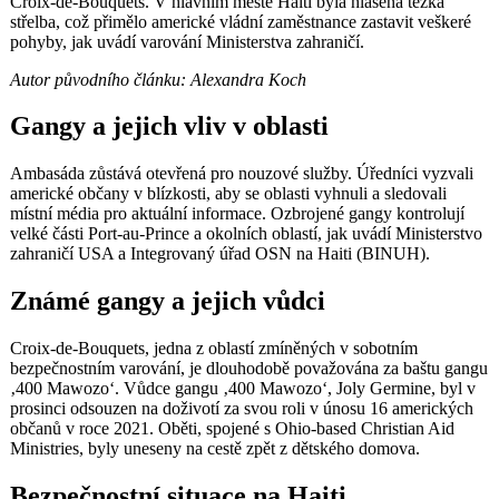
Croix-de-Bouquets. V hlavním městě Haiti byla hlášena těžká
střelba, což přimělo americké vládní zaměstnance zastavit veškeré
pohyby, jak uvádí varování Ministerstva zahraničí.
Autor původního článku: Alexandra Koch
Gangy a jejich vliv v oblasti
Ambasáda zůstává otevřená pro nouzové služby. Úředníci vyzvali
americké občany v blízkosti, aby se oblasti vyhnuli a sledovali
místní média pro aktuální informace. Ozbrojené gangy kontrolují
velké části Port-au-Prince a okolních oblastí, jak uvádí Ministerstvo
zahraničí USA a Integrovaný úřad OSN na Haiti (BINUH).
Známé gangy a jejich vůdci
Croix-de-Bouquets, jedna z oblastí zmíněných v sobotním
bezpečnostním varování, je dlouhodobě považována za baštu gangu
‚400 Mawozo‘. Vůdce gangu ‚400 Mawozo‘, Joly Germine, byl v
prosinci odsouzen na doživotí za svou roli v únosu 16 amerických
občanů v roce 2021. Oběti, spojené s Ohio-based Christian Aid
Ministries, byly uneseny na cestě zpět z dětského domova.
Bezpečnostní situace na Haiti