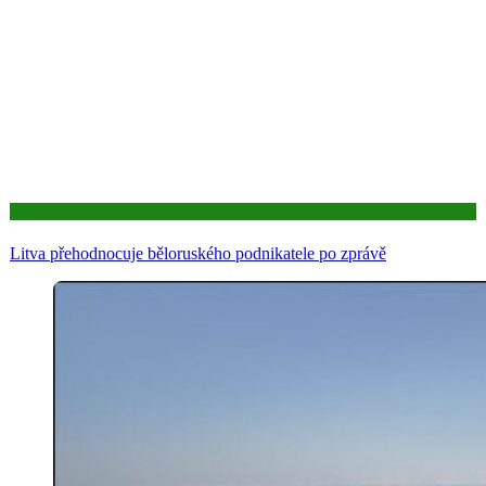
Aktuality
Litva přehodnocuje běloruského podnikatele po zprávě