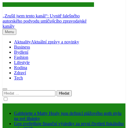
Aktuality
„Zrušil jsem tento kanál“: Uvnitř falešného
autorského podvodu umlčujícího zpravodajské
kanály
Menu
Aktuality
Aktuální zprávy a novinky
Business
Bydlení
Fashion
Lifestyle
Rodina
Zdraví
Tech
Vyhledávání
Gabbriette a Matty Healy jsou definicí plážového goth stylu
na své líbánky
Gen zveřejňuje finanční výsledky za první čtvrtletí fiskálního