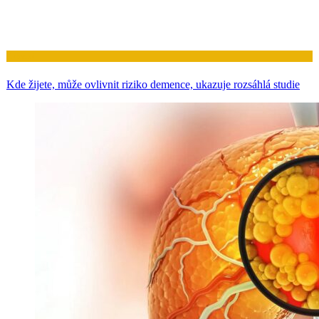
Zdraví
Kde žijete, může ovlivnit riziko demence, ukazuje rozsáhlá studie