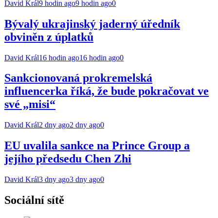
David Král
9 hodin ago
9 hodin ago
0
Bývalý ukrajinský jaderný úředník
obviněn z úplatků
David Král
16 hodin ago
16 hodin ago
0
Sankcionovaná prokremelská
influencerka říká, že bude pokračovat ve
své „misi“
David Král
2 dny ago
2 dny ago
0
EU uvalila sankce na Prince Group a
jejího předsedu Chen Zhi
David Král
3 dny ago
3 dny ago
0
Sociální sítě