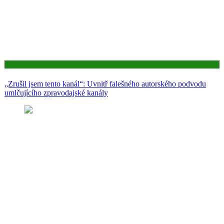
Aktuality
„Zrušil jsem tento kanál“: Uvnitř falešného autorského podvodu
umlčujícího zpravodajské kanály