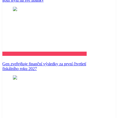
goth stylu na své líbánky
Business
Gen zveřejňuje finanční výsledky za první čtvrtletí
fiskálního roku 2027