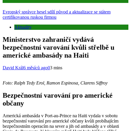
Aktuality
Evropský správce hesel sdílí původ a aktualizace se státem
certifikovanou ruskou firmou
Aktuality
Ministerstvo zahraničí vydává
bezpečnostní varování kvůli střelbě u
americké ambasády na Haiti
David Král
6 měsíců ago
0
3 mins
Foto: Ralph Tedy Erol, Ramon Espinosa, Clarens Siffroy
Bezpečnostní varování pro americké
občany
Americká ambasáda v Port-au-Prince na Haiti vydala v sobotu
bezpečnostní varování pro americké občany kvůli probíhajícím
bezpečnostním operacím na sever a jih od ambasády a v oblasti