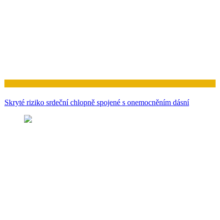
Zdraví
Skryté riziko srdeční chlopně spojené s onemocněním dásní