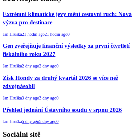
Extrémní klimatické jevy mění cestovní ruch: Nová
výzva pro destinace
Jan Hruška
21 hodin ago
21 hodin ago
0
Gen zveřejňuje finanční výsledky za první čtvrtletí
fiskálního roku 2027
Jan Hruška
2 dny ago
2 dny ago
0
Zisk Hondy za druhý kvartál 2026 se více než
zdvojnásobil
Jan Hruška
3 dny ago
3 dny ago
0
Přehled jednání Ústavního soudu v srpnu 2026
Jan Hruška
5 dny ago
5 dny ago
0
Sociální sítě