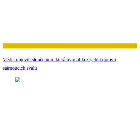
Zdraví
Vědci objevili sloučeninu, která by mohla zrychlit opravu
stárnoucích svalů