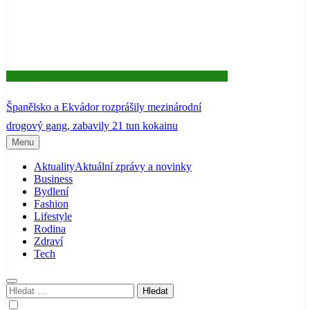
Aktuality
Španělsko a Ekvádor rozprášily mezinárodní
drogový gang, zabavily 21 tun kokainu
Menu
Aktuality
Aktuální zprávy a novinky
Business
Bydlení
Fashion
Lifestyle
Rodina
Zdraví
Tech
Vyhledávání