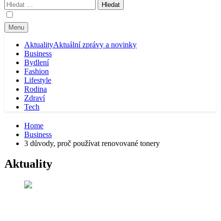
Vyhledávání
Menu
Aktuality
Aktuální zprávy a novinky
Business
Bydlení
Fashion
Lifestyle
Rodina
Zdraví
Tech
Home
Business
3 důvody, proč používat renovované tonery
Aktuality