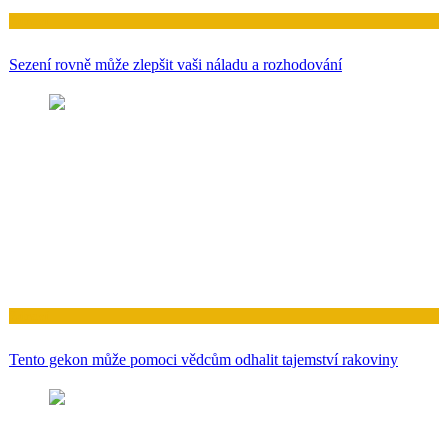
Zdraví
Sezení rovně může zlepšit vaši náladu a rozhodování
Zdraví
Tento gekon může pomoci vědcům odhalit tajemství rakoviny