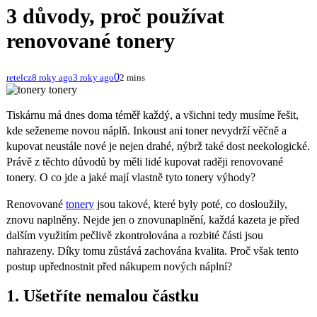
3 důvody, proč používat
renovované tonery
0
retelcz
8 roky ago
3 roky ago
2 mins
tonery
Tiskárnu má dnes doma téměř každý, a všichni tedy musíme řešit,
kde seženeme novou náplň. Inkoust ani toner nevydrží věčně a
kupovat neustále nové je nejen drahé, nýbrž také dost neekologické.
Právě z těchto důvodů by měli lidé kupovat raději renovované
tonery. O co jde a jaké mají vlastně tyto tonery výhody?
Renovované
tonery
jsou takové, které byly poté, co dosloužily,
znovu naplněny. Nejde jen o znovunaplnění, každá kazeta je před
dalším využitím pečlivě zkontrolována a rozbité části jsou
nahrazeny. Díky tomu zůstává zachována kvalita. Proč však tento
postup upřednostnit před nákupem nových náplní?
1. Ušetříte nemalou částku