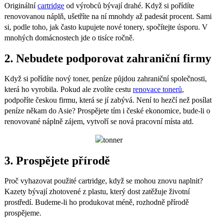
Originální
cartridge
od výrobců bývají drahé. Když si pořídíte
renovovanou náplň, ušetříte na ní mnohdy až padesát procent. Sami
si, podle toho, jak často kupujete nové tonery, spočítejte úsporu. V
mnohých domácnostech jde o tisíce ročně.
2. Nebudete podporovat zahraniční firmy
Když si pořídíte nový toner, peníze půjdou zahraniční společnosti,
která ho vyrobila. Pokud ale zvolíte cestu
renovace tonerů
,
podpoříte českou firmu, která se jí zabývá. Není to hezčí než posílat
peníze někam do Asie? Prospějete tím i české ekonomice, bude-li o
renovované náplně zájem, vytvoří se nová pracovní místa atd.
3. Prospějete přírodě
Proč vyhazovat použité cartridge, když se mohou znovu naplnit?
Kazety bývají zhotovené z plastu, který dost zatěžuje životní
prostředí. Budeme-li ho produkovat méně, rozhodně přírodě
prospějeme.