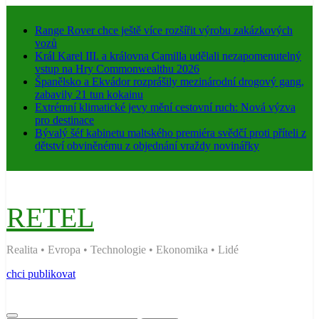
Range Rover chce ještě více rozšířit výrobu zakázkových
vozů
Král Karel III. a královna Camilla udělali nezapomenutelný
vstup na Hry Commonwealthu 2026
Španělsko a Ekvádor rozprášily mezinárodní drogový gang,
zabavily 21 tun kokainu
Extrémní klimatické jevy mění cestovní ruch: Nová výzva
pro destinace
Bývalý šéf kabinetu maltského premiéra svědčí proti příteli z
dětství obviněnému z objednání vraždy novinářky
RETEL
Realita • Evropa • Technologie • Ekonomika • Lidé
chci publikovat