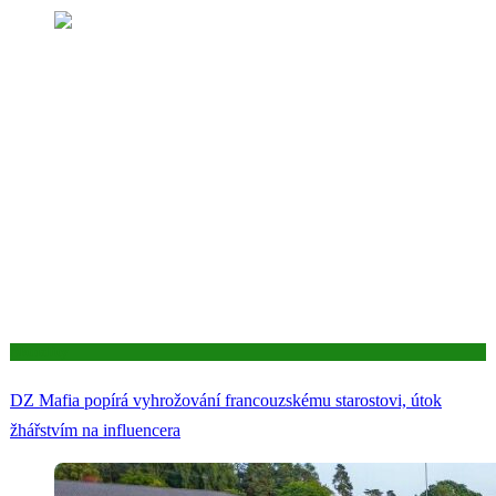
Aktuality
DZ Mafia popírá vyhrožování francouzskému starostovi, útok
žhářstvím na influencera