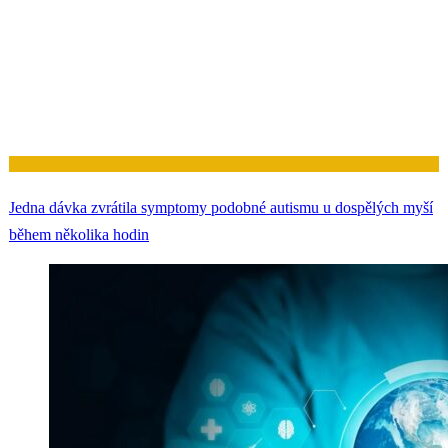
Zdraví
Jedna dávka zvrátila symptomy podobné autismu u dospělých myší
během několika hodin