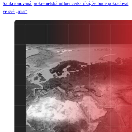
Sankcionovaná prokremelská influencerka říká, že bude pokračovat
ve své „misi“