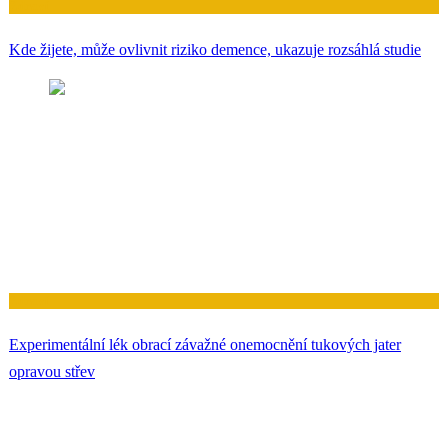
Zdraví
Kde žijete, může ovlivnit riziko demence, ukazuje rozsáhlá studie
Zdraví
Experimentální lék obrací závažné onemocnění tukových jater
opravou střev