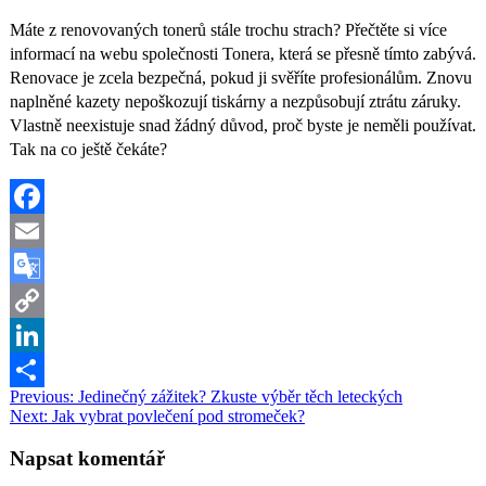
Máte z renovovaných tonerů stále trochu strach? Přečtěte si více
informací na webu společnosti Tonera, která se přesně tímto zabývá.
Renovace je zcela bezpečná, pokud ji svěříte profesionálům. Znovu
naplněné kazety nepoškozují tiskárny a nezpůsobují ztrátu záruky.
Vlastně neexistuje snad žádný důvod, proč byste je neměli používat.
Tak na co ještě čekáte?
Facebook
Email
Google
Translate
Copy
Link
LinkedIn
Navigace
Previous:
Jedinečný zážitek? Zkuste výběr těch leteckých
Share
Next:
Jak vybrat povlečení pod stromeček?
pro
příspěvek
Napsat komentář