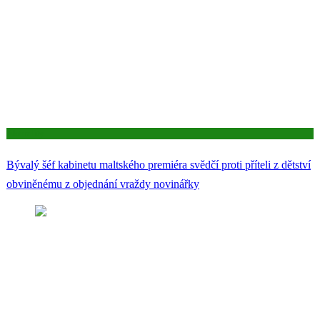
Aktuality
Bývalý šéf kabinetu maltského premiéra svědčí proti příteli z dětství
obviněnému z objednání vraždy novinářky