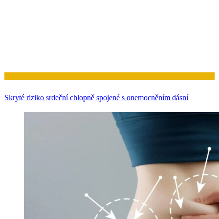
Zdraví
Skryté riziko srdeční chlopně spojené s onemocněním dásní