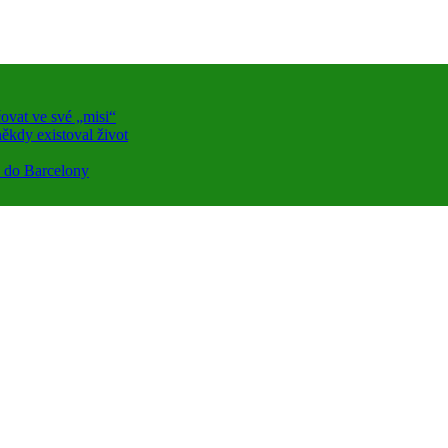
ovat ve své „misi“
ěkdy existoval život
a do Barcelony