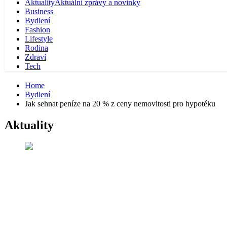
Aktuality
Aktuální zprávy a novinky
Business
Bydlení
Fashion
Lifestyle
Rodina
Zdraví
Tech
Home
Bydlení
Jak sehnat peníze na 20 % z ceny nemovitosti pro hypotéku
Aktuality