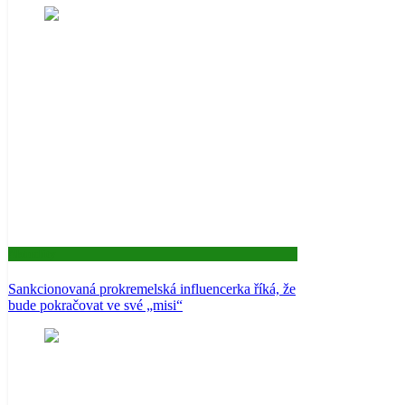
Aktuality
Sankcionovaná prokremelská influencerka říká, že
bude pokračovat ve své „misi“