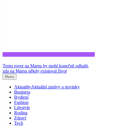
Tech
Tento rover na Marsu by mohl konečně odhalit,
zda na Marsu někdy existoval život
Menu
Aktuality
Aktuální zprávy a novinky
Business
Bydlení
Fashion
Lifestyle
Rodina
Zdraví
Tech