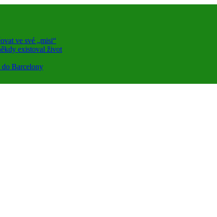
ovat ve své „misi“
ěkdy existoval život
a do Barcelony