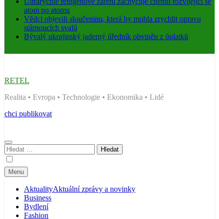
Ultrarychlé rentgenové záření zachycuje chemii rozvíjející se
atom po atomu
Vědci objevili sloučeninu, která by mohla zrychlit opravu
stárnoucích svalů
Bývalý ukrajinský jaderný úředník obviněn z úplatků
RETEL
Realita • Evropa • Technologie • Ekonomika • Lidé
chci publikovat
Vyhledávání
Menu
Aktuality
Aktuální zprávy a novinky
Business
Bydlení
Fashion