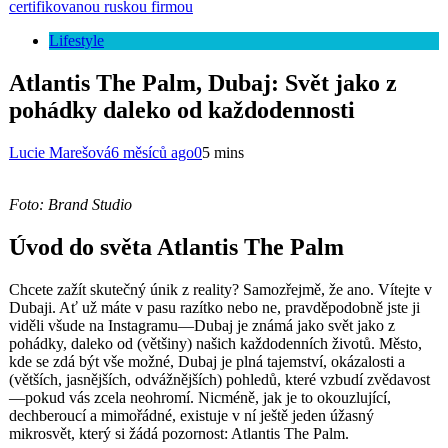
certifikovanou ruskou firmou
Lifestyle
Atlantis The Palm, Dubaj: Svět jako z
pohádky daleko od každodennosti
Lucie Marešová
6 měsíců ago
0
5 mins
Foto: Brand Studio
Úvod do světa Atlantis The Palm
Chcete zažít skutečný únik z reality? Samozřejmě, že ano. Vítejte v
Dubaji. Ať už máte v pasu razítko nebo ne, pravděpodobně jste ji
viděli všude na Instagramu—Dubaj je známá jako svět jako z
pohádky, daleko od (většiny) našich každodenních životů. Město,
kde se zdá být vše možné, Dubaj je plná tajemství, okázalosti a
(větších, jasnějších, odvážnějších) pohledů, které vzbudí zvědavost
—pokud vás zcela neohromí. Nicméně, jak je to okouzlující,
dechberoucí a mimořádné, existuje v ní ještě jeden úžasný
mikrosvět, který si žádá pozornost: Atlantis The Palm.