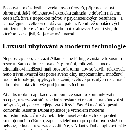
Posouvání okázalosti na zcela novou úroveň, připravte se být
ohromeni. Jak? 46hektarová exotická zahrada je dobrým místem,
kde začít, živá s tropickou flórou v psychedelických odstínech—a
samozřejmě s velkorysou dávkou palem. Nemluvě o palácových
interiérech, které vám dávají ochutnat královský životní styl, do
kterého jste si jisti, že jste se měli narodit.
Luxusní ubytování a moderní technologie
Nejlepší způsob, jak zažít Atlantis The Palm, je zůstat v luxusním
resortu. Samostatní cestovatelé, gurmáni, milovníci slunce a
adrenalinoví nadšenci mají prostor k tomu, aby se bavili, relaxovali
nebo trávili kvalitní čas podle svého díky impozantnímu množství
luxusních pokojů, třpytivých bazénů, světově proslulých restaurací
a bohatých aktivit—vše pod jednou střechou.
Atlantis mobilní aplikace vám pomůže snadno komunikovat s
recepcí, rezervovat stůl v jedné z restaurací resortu a naplánovat si
pobyt tak, abyste co nejlépe využili svůj čas. Skutečný kapesní
komorník, Atlantis Dubai aplikace je vrcholem moderní
pohostinnosti. Už nikdy nebudete muset zoufale chytat pohled
kolemjdoucího číšníka, zápasit s telefonem pro pokojovou službu
nebo vyjednávat rezervace stolů. Ne, s Atlantis Dubai aplikací máte