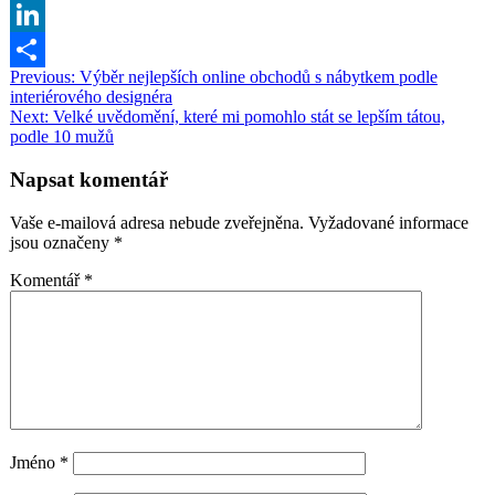
Translate
Copy
Link
LinkedIn
Navigace
Previous:
Výběr nejlepších online obchodů s nábytkem podle
Share
interiérového designéra
pro
Next:
Velké uvědomění, které mi pomohlo stát se lepším tátou,
příspěvek
podle 10 mužů
Napsat komentář
Vaše e-mailová adresa nebude zveřejněna.
Vyžadované informace
jsou označeny
*
Komentář
*
Jméno
*