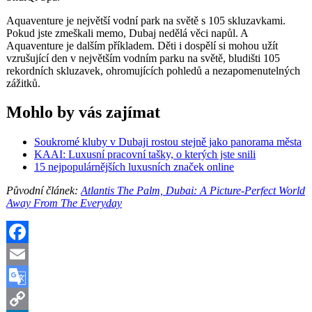
Aquaventure je největší vodní park na světě s 105 skluzavkami.
Pokud jste zmeškali memo, Dubaj nedělá věci napůl. A
Aquaventure je dalším příkladem. Děti i dospělí si mohou užít
vzrušující den v největším vodním parku na světě, bludišti 105
rekordních skluzavek, ohromujících pohledů a nezapomenutelných
zážitků.
Mohlo by vás zajímat
Soukromé kluby v Dubaji rostou stejně jako panorama města
KAAI: Luxusní pracovní tašky, o kterých jste snili
15 nejpopulárnějších luxusních značek online
Původní článek:
Atlantis The Palm, Dubai: A Picture-Perfect World
Away From The Everyday
Facebook
Email
Google