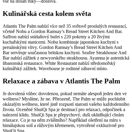
vše na dosah ruky—doslova.
Kulinářská cesta kolem světa
Atlantis The Palm nabízí více než 35 světově proslulých restaurací,
včetně Nobu a Gordon Ramsay’s Bread Street Kitchen And Bar.
Saffron nabízí snídaňový bufet s 220 pokrmy a 20 živými
kuchařskými stanicemi. Nobu kombinuje japonskou kuchyni s
peruánskými vlivy. Gordon Ramsay’s Bread Street Kitchen And
Bar servíruje současnou britskou kuchyni. Seafire Steakhouse And
Bar nabízí zážitek z newyorského steakhousu. Ayamna je autentická
libanonská restaurace. White Restaurant nabízí středomořský
kulinářský zážitek. Wavehouse je rodinné zábavní místo.
Relaxace a zábava v Atlantis The Palm
Je dovolená vůbec dovolenou, pokud nemáte alespoň jeden den ve
wellness? Myslíme, že ne. Přirozeně, The Palm se může pochlubit
okázalým wellness, které jistě rozpustí starosti vašeho každodenního
života. Oceněné ShuiQi Spa je destinací pro relaxaci, odpočinek a
nalezení klidu. ShuiQi Spa je přepychový, duši uklidňující chrám
relaxace. Co je na něm zvláštního? Například ošetření na míru s
himálajskou solí a růžovým křemenem, vytvořené exkluzivně pro
ShuiQi Spa.