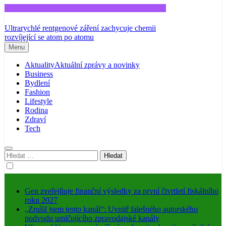
Tech
Ultrarychlé rentgenové záření zachycuje chemii
rozvíjející se atom po atomu
Menu
Aktuality
Aktuální zprávy a novinky
Business
Bydlení
Fashion
Lifestyle
Rodina
Zdraví
Tech
Vyhledávání
Gen zveřejňuje finanční výsledky za první čtvrtletí fiskálního
roku 2027
„Zrušil jsem tento kanál“: Uvnitř falešného autorského
podvodu umlčujícího zpravodajské kanály