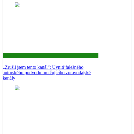
Aktuality
„Zrušil jsem tento kanál“: Uvnitř falešného
autorského podvodu umlčujícího zpravodajské
kanály