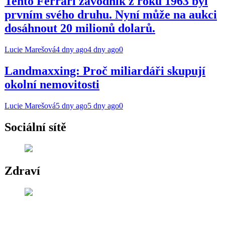
Tento Ferrari závodník z roku 1963 byl
prvním svého druhu. Nyní může na aukci
dosáhnout 20 milionů dolarů.
Lucie Marešová
4 dny ago
4 dny ago
0
Landmaxxing: Proč miliardáři skupují
okolní nemovitosti
Lucie Marešová
5 dny ago
5 dny ago
0
Sociální sítě
Zdraví