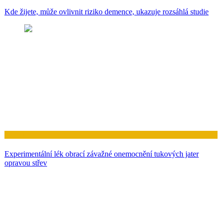
Kde žijete, může ovlivnit riziko demence, ukazuje rozsáhlá studie
Zdraví
Experimentální lék obrací závažné onemocnění tukových jater
opravou střev