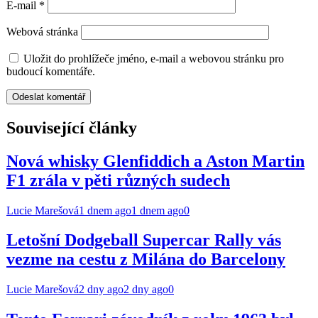
E-mail
*
Webová stránka
Uložit do prohlížeče jméno, e-mail a webovou stránku pro
budoucí komentáře.
Související články
Nová whisky Glenfiddich a Aston Martin
F1 zrála v pěti různých sudech
Lucie Marešová
1 dnem ago
1 dnem ago
0
Letošní Dodgeball Supercar Rally vás
vezme na cestu z Milána do Barcelony
Lucie Marešová
2 dny ago
2 dny ago
0