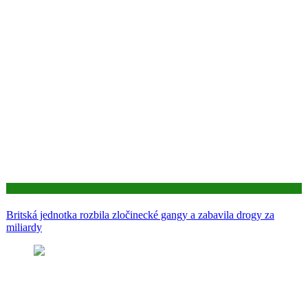
Aktuality
Britská jednotka rozbila zločinecké gangy a zabavila drogy za
miliardy