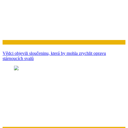
Zdraví
Vědci objevili sloučeninu, která by mohla zrychlit opravu
stárnoucích svalů