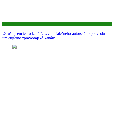
Aktuality
„Zrušil jsem tento kanál“: Uvnitř falešného autorského podvodu
umlčujícího zpravodajské kanály