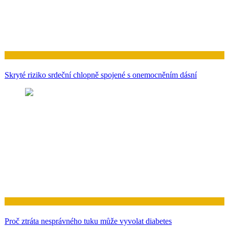
Zdraví
Skryté riziko srdeční chlopně spojené s onemocněním dásní
Zdraví
Proč ztráta nesprávného tuku může vyvolat diabetes