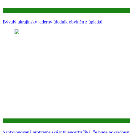
Aktuality
Bývalý ukrajinský jaderný úředník obviněn z úplatků
Aktuality
Sankcionovaná prokremelská influencerka říká, že bude pokračovat