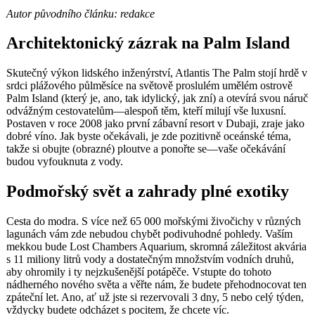
Autor původního článku: redakce
Architektonický zázrak na Palm Island
Skutečný výkon lidského inženýrství, Atlantis The Palm stojí hrdě v
srdci plážového půlměsíce na světově proslulém umělém ostrově
Palm Island (který je, ano, tak idylický, jak zní) a otevírá svou náruč
odvážným cestovatelům—alespoň těm, kteří milují vše luxusní.
Postaven v roce 2008 jako první zábavní resort v Dubaji, zraje jako
dobré víno. Jak byste očekávali, je zde pozitivně oceánské téma,
takže si obujte (obrazné) ploutve a ponořte se—vaše očekávání
budou vyfouknuta z vody.
Podmořský svět a zahrady plné exotiky
Cesta do modra. S více než 65 000 mořskými živočichy v různých
lagunách vám zde nebudou chybět podivuhodné pohledy. Vaším
mekkou bude Lost Chambers Aquarium, skromná záležitost akvária
s 11 miliony litrů vody a dostatečným množstvím vodních druhů,
aby ohromily i ty nejzkušenější potápěče. Vstupte do tohoto
nádherného nového světa a věřte nám, že budete přehodnocovat ten
zpáteční let. Ano, ať už jste si rezervovali 3 dny, 5 nebo celý týden,
vždycky budete odcházet s pocitem, že chcete víc.