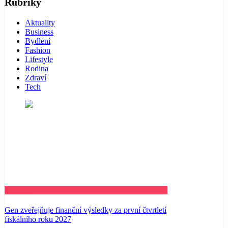
Rubriky
Aktuality
Business
Bydlení
Fashion
Lifestyle
Rodina
Zdraví
Tech
Business
Gen zveřejňuje finanční výsledky za první čtvrtletí
fiskálního roku 2027