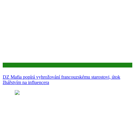
Aktuality
DZ Mafia popírá vyhrožování francouzskému starostovi, útok
žhářstvím na influencera