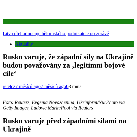
Aktuality
Litva přehodnocuje běloruského podnikatele po zprávě
Aktuality
Rusko varuje, že západní síly na Ukrajině
budou považovány za ‚legitimní bojové
cíle‘
retelcz
7 měsíců ago
7 měsíců ago
0
3 mins
Foto: Reuters, Evgenia Novozhenina, Ukrinform/NurPhoto via
Getty Images, Ludovic Marin/Pool via Reuters
Rusko varuje před západními silami na
Ukrajině