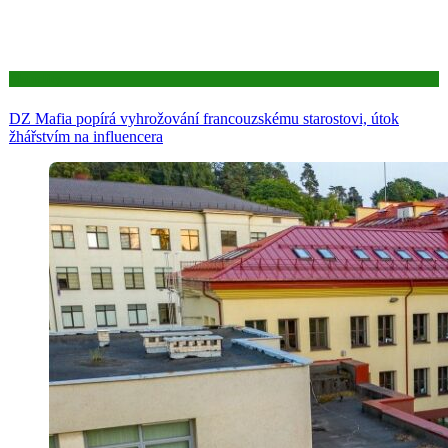
Aktuality
DZ Mafia popírá vyhrožování francouzskému starostovi, útok
žhářstvím na influencera