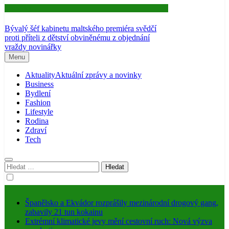
Aktuality
Bývalý šéf kabinetu maltského premiéra svědčí
proti příteli z dětství obviněnému z objednání
vraždy novinářky
Menu
Aktuality
Aktuální zprávy a novinky
Business
Bydlení
Fashion
Lifestyle
Rodina
Zdraví
Tech
Vyhledávání
Španělsko a Ekvádor rozprášily mezinárodní drogový gang,
zabavily 21 tun kokainu
Extrémní klimatické jevy mění cestovní ruch: Nová výzva