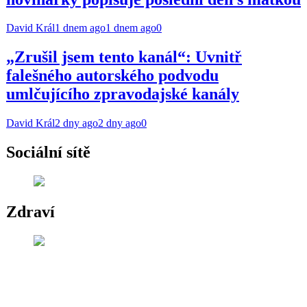
David Král
1 dnem ago
1 dnem ago
0
„Zrušil jsem tento kanál“: Uvnitř
falešného autorského podvodu
umlčujícího zpravodajské kanály
David Král
2 dny ago
2 dny ago
0
Sociální sítě
Zdraví