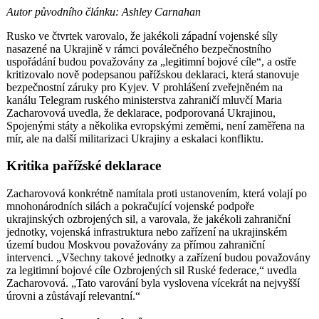
Autor původního článku: Ashley Carnahan
Rusko ve čtvrtek varovalo, že jakékoli západní vojenské síly
nasazené na Ukrajině v rámci poválečného bezpečnostního
uspořádání budou považovány za „legitimní bojové cíle“, a ostře
kritizovalo nově podepsanou pařížskou deklaraci, která stanovuje
bezpečnostní záruky pro Kyjev. V prohlášení zveřejněném na
kanálu Telegram ruského ministerstva zahraničí mluvčí Maria
Zacharovová uvedla, že deklarace, podporovaná Ukrajinou,
Spojenými státy a několika evropskými zeměmi, není zaměřena na
mír, ale na další militarizaci Ukrajiny a eskalaci konfliktu.
Kritika pařížské deklarace
Zacharovová konkrétně namítala proti ustanovením, která volají po
mnohonárodních silách a pokračující vojenské podpoře
ukrajinských ozbrojených sil, a varovala, že jakékoli zahraniční
jednotky, vojenská infrastruktura nebo zařízení na ukrajinském
území budou Moskvou považovány za přímou zahraniční
intervenci. „Všechny takové jednotky a zařízení budou považovány
za legitimní bojové cíle Ozbrojených sil Ruské federace,“ uvedla
Zacharovová. „Tato varování byla vyslovena vícekrát na nejvyšší
úrovni a zůstávají relevantní.“