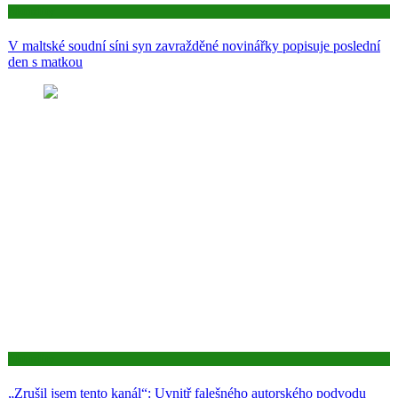
Aktuality
V maltské soudní síni syn zavražděné novinářky popisuje poslední
den s matkou
Aktuality
„Zrušil jsem tento kanál“: Uvnitř falešného autorského podvodu