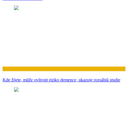
Zdraví
Kde žijete, může ovlivnit riziko demence, ukazuje rozsáhlá studie