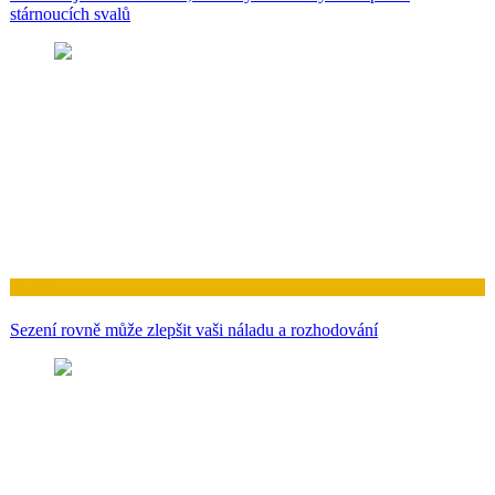
stárnoucích svalů
Zdraví
Sezení rovně může zlepšit vaši náladu a rozhodování