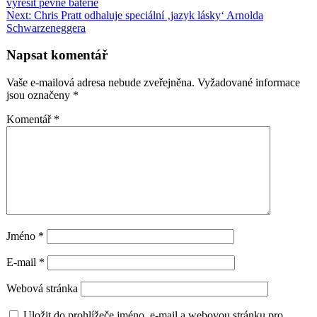
vyřešit pevné baterie
pro
Next:
Chris Pratt odhaluje speciální ‚jazyk lásky‘ Arnolda
příspěvek
Schwarzeneggera
Napsat komentář
Vaše e-mailová adresa nebude zveřejněna.
Vyžadované informace
jsou označeny
*
Komentář
*
Jméno
*
E-mail
*
Webová stránka
Uložit do prohlížeče jméno, e-mail a webovou stránku pro