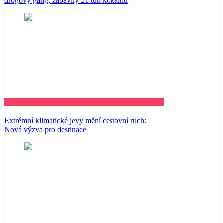
drogový gang, zabavily 21 tun kokainu
Business
Extrémní klimatické jevy mění cestovní ruch:
Nová výzva pro destinace