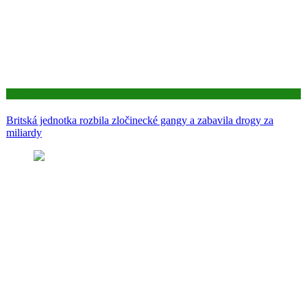
Aktuality
Britská jednotka rozbila zločinecké gangy a zabavila drogy za
miliardy