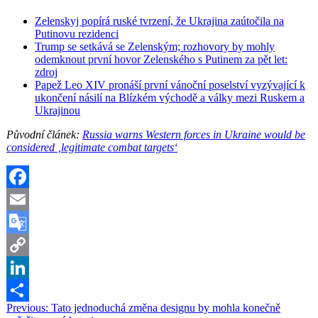
Zelenskyj popírá ruské tvrzení, že Ukrajina zaútočila na
Putinovu rezidenci
Trump se setkává se Zelenským; rozhovory by mohly
odemknout první hovor Zelenského s Putinem za pět let:
zdroj
Papež Leo XIV pronáší první vánoční poselství vyzývající k
ukončení násilí na Blízkém východě a války mezi Ruskem a
Ukrajinou
Původní článek:
Russia warns Western forces in Ukraine would be
considered ‚legitimate combat targets‘
Facebook
Email
Google
Translate
Copy
Link
LinkedIn
Navigace
Previous:
Tato jednoduchá změna designu by mohla konečně
Share