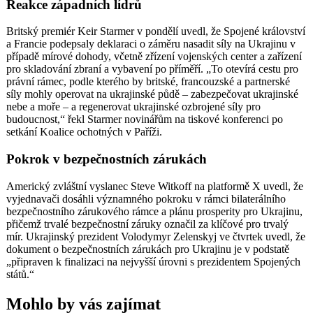
Reakce západních lídrů
Britský premiér Keir Starmer v pondělí uvedl, že Spojené království
a Francie podepsaly deklaraci o záměru nasadit síly na Ukrajinu v
případě mírové dohody, včetně zřízení vojenských center a zařízení
pro skladování zbraní a vybavení po příměří. „To otevírá cestu pro
právní rámec, podle kterého by britské, francouzské a partnerské
síly mohly operovat na ukrajinské půdě – zabezpečovat ukrajinské
nebe a moře – a regenerovat ukrajinské ozbrojené síly pro
budoucnost,“ řekl Starmer novinářům na tiskové konferenci po
setkání Koalice ochotných v Paříži.
Pokrok v bezpečnostních zárukách
Americký zvláštní vyslanec Steve Witkoff na platformě X uvedl, že
vyjednavači dosáhli významného pokroku v rámci bilaterálního
bezpečnostního zárukového rámce a plánu prosperity pro Ukrajinu,
přičemž trvalé bezpečnostní záruky označil za klíčové pro trvalý
mír. Ukrajinský prezident Volodymyr Zelenskyj ve čtvrtek uvedl, že
dokument o bezpečnostních zárukách pro Ukrajinu je v podstatě
„připraven k finalizaci na nejvyšší úrovni s prezidentem Spojených
států.“
Mohlo by vás zajímat