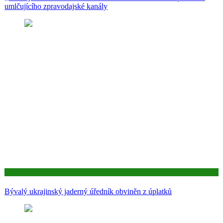
umlčujícího zpravodajské kanály
Aktuality
Bývalý ukrajinský jaderný úředník obviněn z úplatků