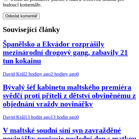
budoucí komentáře.
Související články
Španělsko a Ekvádor rozprášily
mezinárodní drogový gang, zabavily 21
tun kokainu
David Král
2 hodiny ago
2 hodiny ago
0
Bývalý šéf kabinetu maltského premiéra
svědčí proti příteli z dětství obviněnému z
objednání vraždy novinářky
David Král
13 hodin ago
13 hodin ago
0
V maltské soudní síni syn zavražděné
novinářky popisuje poslední den s matkou