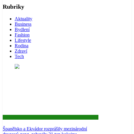
Rubriky
Aktuality
Business
Bydlení
Fashion
Lifestyle
Rodina
Zdraví
Tech
Aktuality
Španělsko a Ekvádor rozprášily mezinárodní