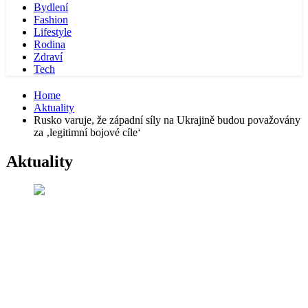
Bydlení
Fashion
Lifestyle
Rodina
Zdraví
Tech
Home
Aktuality
Rusko varuje, že západní síly na Ukrajině budou považovány
za ‚legitimní bojové cíle‘
Aktuality