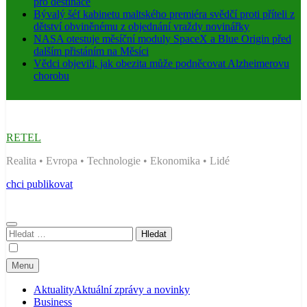
pro destinace
Bývalý šéf kabinetu maltského premiéra svědčí proti příteli z
dětství obviněnému z objednání vraždy novinářky
NASA otestuje měsíční moduly SpaceX a Blue Origin před
dalším přistáním na Měsíci
Vědci objevili, jak obezita může podněcovat Alzheimerovu
chorobu
RETEL
Realita • Evropa • Technologie • Ekonomika • Lidé
chci publikovat
Vyhledávání
Menu
Aktuality
Aktuální zprávy a novinky
Business