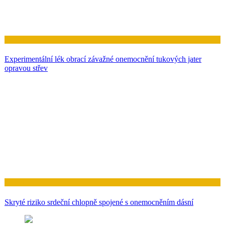
Zdraví
Experimentální lék obrací závažné onemocnění tukových jater
opravou střev
Zdraví
Skryté riziko srdeční chlopně spojené s onemocněním dásní