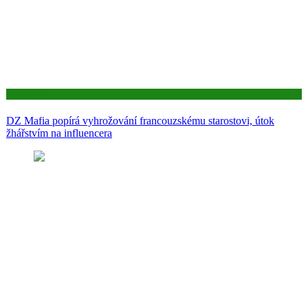
Aktuality
DZ Mafia popírá vyhrožování francouzskému starostovi, útok
žhářstvím na influencera