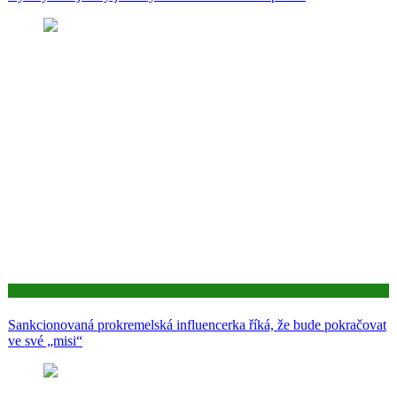
Aktuality
Sankcionovaná prokremelská influencerka říká, že bude pokračovat
ve své „misi“