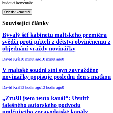
budoucí komentáře.
Související články
Bývalý šéf kabinetu maltského premiéra
svědčí proti příteli z dětství obviněnému z
objednání vraždy novinářky
David Král
10 minut ago
10 minut ago
0
V maltské soudní síni syn zavražděné
novinářky popisuje poslední den s matkou
David Král
13 hodin ago
13 hodin ago
0
„Zrušil jsem tento kanál“: Uvnitř
falešného autorského podvodu
umlčujícího zpravodajské kanály