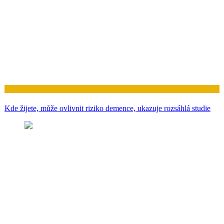
Zdraví
Kde žijete, může ovlivnit riziko demence, ukazuje rozsáhlá studie