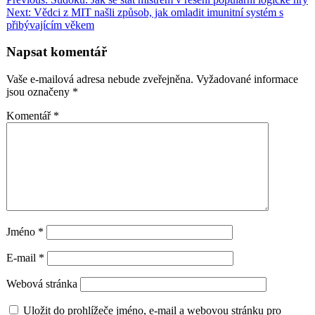
Navigace
Share
Next:
Vědci z MIT našli způsob, jak omladit imunitní systém s
pro
přibývajícím věkem
příspěvek
Napsat komentář
Vaše e-mailová adresa nebude zveřejněna.
Vyžadované informace
jsou označeny
*
Komentář
*
Jméno
*
E-mail
*
Webová stránka
Uložit do prohlížeče jméno, e-mail a webovou stránku pro