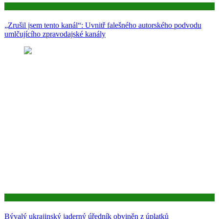
Aktuality
„Zrušil jsem tento kanál“: Uvnitř falešného autorského podvodu
umlčujícího zpravodajské kanály
Aktuality
Bývalý ukrajinský jaderný úředník obviněn z úplatků