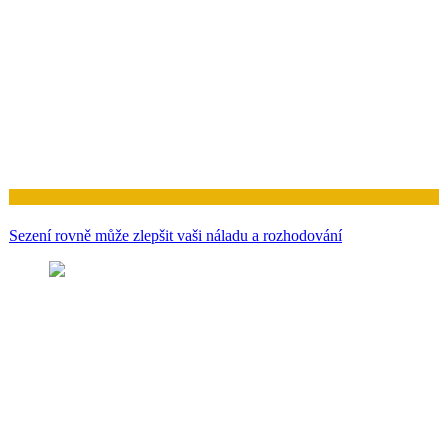
Zdraví
Sezení rovně může zlepšit vaši náladu a rozhodování