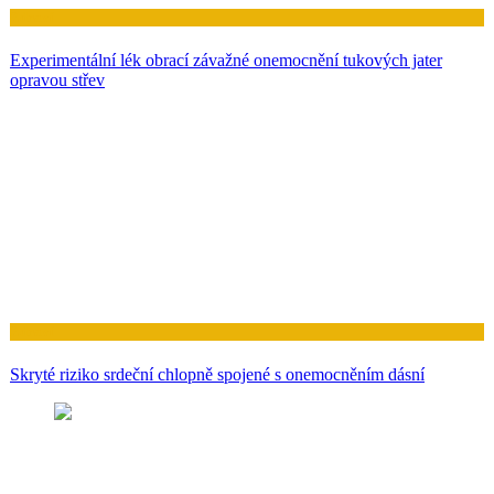
Zdraví
Experimentální lék obrací závažné onemocnění tukových jater
opravou střev
Zdraví
Skryté riziko srdeční chlopně spojené s onemocněním dásní