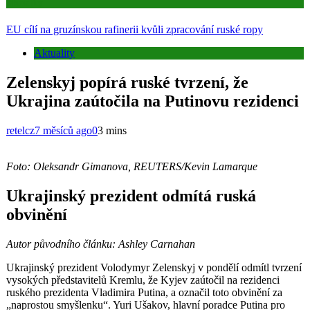
Aktuality
EU cílí na gruzínskou rafinerii kvůli zpracování ruské ropy
Aktuality
Zelenskyj popírá ruské tvrzení, že
Ukrajina zaútočila na Putinovu rezidenci
retelcz
7 měsíců ago
0
3 mins
Foto: Oleksandr Gimanova, REUTERS/Kevin Lamarque
Ukrajinský prezident odmítá ruská
obvinění
Autor původního článku: Ashley Carnahan
Ukrajinský prezident Volodymyr Zelenskyj v pondělí odmítl tvrzení
vysokých představitelů Kremlu, že Kyjev zaútočil na rezidenci
ruského prezidenta Vladimira Putina, a označil toto obvinění za
„naprostou smyšlenku“. Yuri Ušakov, hlavní poradce Putina pro