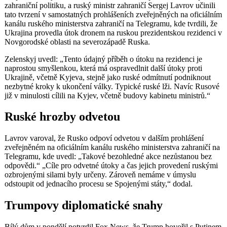
zahraniční politiku, a ruský ministr zahraničí Sergej Lavrov učinili
tato tvrzení v samostatných prohlášeních zveřejněných na oficiálním
kanálu ruského ministerstva zahraničí na Telegramu, kde tvrdili, že
Ukrajina provedla útok dronem na ruskou prezidentskou rezidenci v
Novgorodské oblasti na severozápadě Ruska.
Zelenskyj uvedl: „Tento údajný příběh o útoku na rezidenci je
naprostou smyšlenkou, která má ospravedlnit další útoky proti
Ukrajině, včetně Kyjeva, stejně jako ruské odmítnutí podniknout
nezbytné kroky k ukončení války. Typické ruské lži. Navíc Rusové
již v minulosti cílili na Kyjev, včetně budovy kabinetu ministrů.“
Ruské hrozby odvetou
Lavrov varoval, že Rusko odpoví odvetou v dalším prohlášení
zveřejněném na oficiálním kanálu ruského ministerstva zahraničí na
Telegramu, kde uvedl: „Takové bezohledné akce nezůstanou bez
odpovědi.“ „Cíle pro odvetné útoky a čas jejich provedení ruskými
ozbrojenými silami byly určeny. Zároveň nemáme v úmyslu
odstoupit od jednacího procesu se Spojenými státy,“ dodal.
Trumpovy diplomatické snahy
Bílý dům v pondělí potvrdil Fox News, že Trump hovořil s Putinem