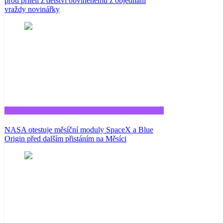
proti příteli z dětství obviněnému z objednání
vraždy novinářky
Tech
NASA otestuje měsíční moduly SpaceX a Blue
Origin před dalším přistáním na Měsíci