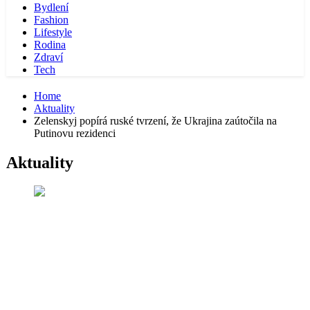
Bydlení
Fashion
Lifestyle
Rodina
Zdraví
Tech
Home
Aktuality
Zelenskyj popírá ruské tvrzení, že Ukrajina zaútočila na
Putinovu rezidenci
Aktuality