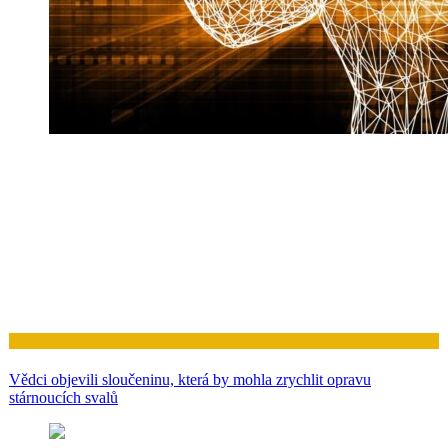
Zdraví
Vědci objevili sloučeninu, která by mohla zrychlit opravu
stárnoucích svalů