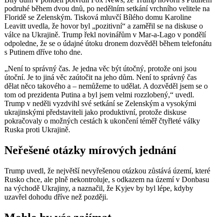
podruhé během dvou dnů, po nedělním setkání vrchního velitele na
Floridě se Zelenským. Tisková mluvčí Bílého domu Karoline
Leavitt uvedla, že hovor byl „pozitivní“ a zaměřil se na diskuse o
válce na Ukrajině. Trump řekl novinářům v Mar-a-Lago v pondělí
odpoledne, že se o údajné útoku dronem dozvěděl během telefonátu
s Putinem dříve toho dne.
„Není to správný čas. Je jedna věc být útočný, protože oni jsou
útoční. Je to jiná věc zaútočit na jeho dům. Není to správný čas
dělat něco takového a – nemůžeme to udělat. A dozvěděl jsem se o
tom od prezidenta Putina a byl jsem velmi rozzlobený,“ uvedl.
Trump v neděli vyzdvihl své setkání se Zelenským a vysokými
ukrajinskými představiteli jako produktivní, protože diskuse
pokračovaly o možných cestách k ukončení téměř čtyřleté války
Ruska proti Ukrajině.
Neřešené otázky mírových jednání
Trump uvedl, že největší nevyřešenou otázkou zůstává území, které
Rusko chce, ale plně nekontroluje, s odkazem na území v Donbasu
na východě Ukrajiny, a naznačil, že Kyjev by byl lépe, kdyby
uzavřel dohodu dříve než později.