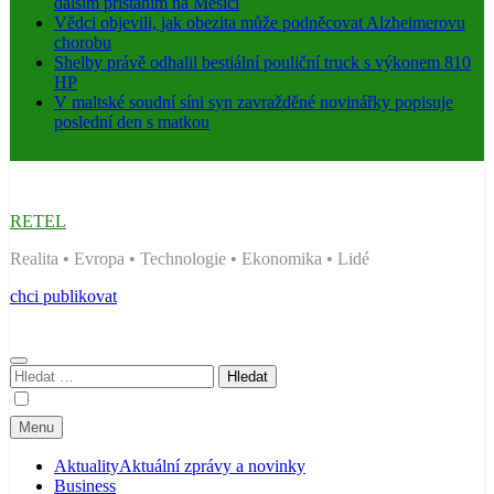
dalším přistáním na Měsíci
Vědci objevili, jak obezita může podněcovat Alzheimerovu
chorobu
Shelby právě odhalil bestiální pouliční truck s výkonem 810
HP
V maltské soudní síni syn zavražděné novinářky popisuje
poslední den s matkou
RETEL
Realita • Evropa • Technologie • Ekonomika • Lidé
chci publikovat
Vyhledávání
Menu
Aktuality
Aktuální zprávy a novinky
Business