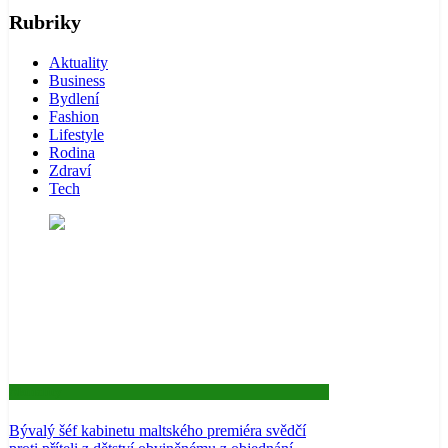
Rubriky
Aktuality
Business
Bydlení
Fashion
Lifestyle
Rodina
Zdraví
Tech
Aktuality
Bývalý šéf kabinetu maltského premiéra svědčí