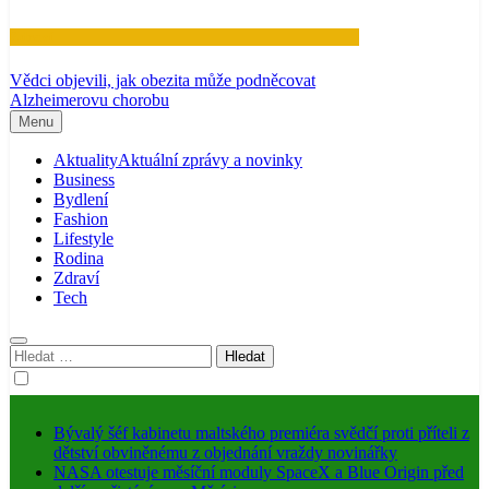
Zdraví
Vědci objevili, jak obezita může podněcovat
Alzheimerovu chorobu
Menu
Aktuality
Aktuální zprávy a novinky
Business
Bydlení
Fashion
Lifestyle
Rodina
Zdraví
Tech
Vyhledávání
Bývalý šéf kabinetu maltského premiéra svědčí proti příteli z
dětství obviněnému z objednání vraždy novinářky
NASA otestuje měsíční moduly SpaceX a Blue Origin před