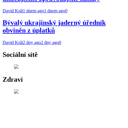
David Král
1 dnem ago
1 dnem ago
0
Bývalý ukrajinský jaderný úředník
obviněn z úplatků
David Král
2 dny ago
2 dny ago
0
Sociální sítě
Zdraví