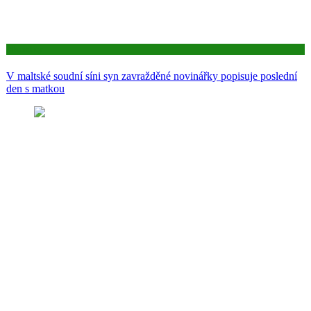
Aktuality
V maltské soudní síni syn zavražděné novinářky popisuje poslední
den s matkou