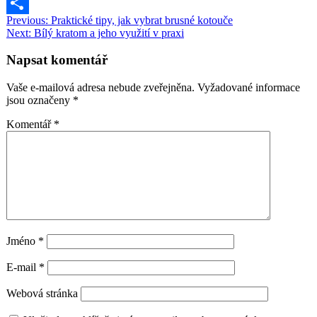
Link
LinkedIn
Navigace
Previous:
Praktické tipy, jak vybrat brusné kotouče
Share
Next:
Bílý kratom a jeho využití v praxi
pro
příspěvek
Napsat komentář
Vaše e-mailová adresa nebude zveřejněna.
Vyžadované informace
jsou označeny
*
Komentář
*
Jméno
*
E-mail
*
Webová stránka