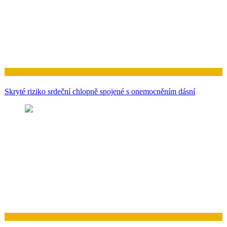
Zdraví
Skryté riziko srdeční chlopně spojené s onemocněním dásní
Zdraví