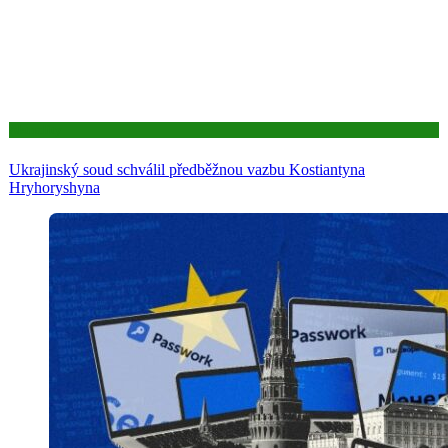
Aktuality
Ukrajinský soud schválil předběžnou vazbu Kostiantyna
Hryhoryshyna