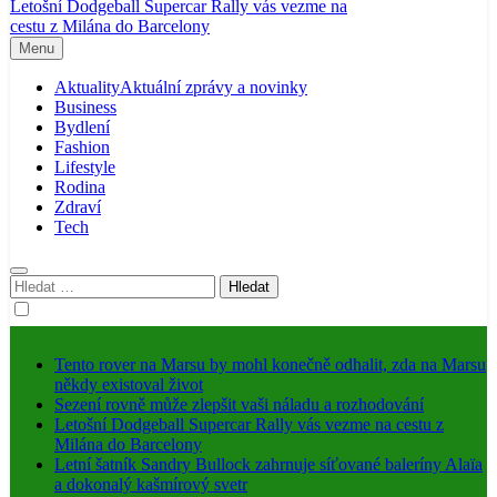
Letošní Dodgeball Supercar Rally vás vezme na
cestu z Milána do Barcelony
Menu
Aktuality
Aktuální zprávy a novinky
Business
Bydlení
Fashion
Lifestyle
Rodina
Zdraví
Tech
Vyhledávání
Tento rover na Marsu by mohl konečně odhalit, zda na Marsu
někdy existoval život
Sezení rovně může zlepšit vaši náladu a rozhodování
Letošní Dodgeball Supercar Rally vás vezme na cestu z
Milána do Barcelony
Letní šatník Sandry Bullock zahrnuje síťované baleríny Alaïa
a dokonalý kašmírový svetr