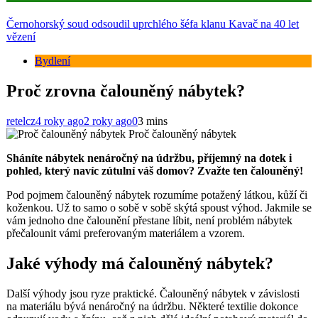
Černohorský soud odsoudil uprchlého šéfa klanu Kavač na 40 let
vězení
Bydlení
Proč zrovna čalouněný nábytek?
retelcz
4 roky ago
2 roky ago
0
3 mins
Proč čalouněný nábytek
Sháníte nábytek nenáročný na údržbu, příjemný na dotek i
pohled, který navíc zútulní váš domov? Zvažte ten čalouněný!
Pod pojmem čalouněný nábytek rozumíme potažený látkou, kůží či
koženkou. Už to samo o sobě v sobě skýtá spoust výhod. Jakmile se
vám jednoho dne čalounění přestane líbit, není problém nábytek
přečalounit vámi preferovaným materiálem a vzorem.
Jaké výhody má čalouněný nábytek?
Další výhody jsou ryze praktické. Čalouněný nábytek v závislosti
na materiálu bývá nenáročný na údržbu. Některé textilie dokonce