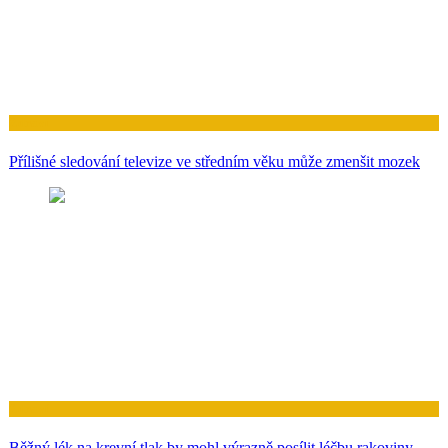
Zdraví
Přílišné sledování televize ve středním věku může zmenšit mozek
Zdraví
Běžný lék na krevní tlak by mohl výrazně posílit léčbu rakoviny