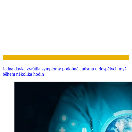
Zdraví
Jedna dávka zvrátila symptomy podobné autismu u dospělých myší
během několika hodin