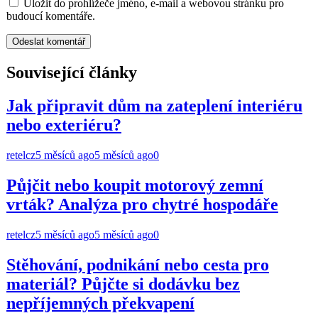
Uložit do prohlížeče jméno, e-mail a webovou stránku pro
budoucí komentáře.
Související články
Jak připravit dům na zateplení interiéru
nebo exteriéru?
retelcz
5 měsíců ago
5 měsíců ago
0
Půjčit nebo koupit motorový zemní
vrták? Analýza pro chytré hospodáře
retelcz
5 měsíců ago
5 měsíců ago
0
Stěhování, podnikání nebo cesta pro
materiál? Půjčte si dodávku bez
nepříjemných překvapení