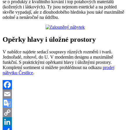
se o produkty z kvalitního kování i top potahových materiálů
(kožených i látkových). Ty jsou nejenom estetické a na pohled
skvěle vypadají, ale z dlouhodobého hlediska jsou také maximálně
odolné a nenáročné na údržbu.
Opěrky hlavy i úložné prostory
V nabídce najdete sedací soupravy různých rozměrů i tvarů.
Jednořadé, rohové, do U. V moderním designu a maximálně
funkční. S praktickými opěrkami hlavy i úložnými prostory.
Kompletní sortiment si můžete prohlédnout na odkazu
prodej
nábytku Čestlice
.
Facebook
Email
Google
Translate
Copy