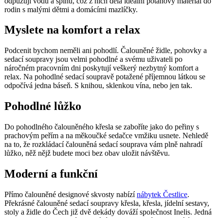
odpuzují vodu a špínu, což z nich dělá ideální potahový materiál do
rodin s malými dětmi a domácími mazlíčky.
Myslete na komfort a relax
Podcenit bychom neměli ani pohodlí. Čalouněné židle, pohovky a
sedací soupravy jsou velmi pohodlné a svému uživateli po
náročném pracovním dni poskytují veškerý nezbytný komfort a
relax. Na pohodlné sedací soupravě potažené příjemnou látkou se
odpočívá jedna báseň. S knihou, sklenkou vína, nebo jen tak.
Pohodlné lůžko
Do pohodlného čalouněného křesla se zaboříte jako do peřiny s
prachovým peřím a na měkoučké sedačce vmžiku usnete. Nehledě
na to, že rozkládací čalouněná sedací souprava vám plně nahradí
lůžko, něž nějž budete moci bez obav uložit návštěvu.
Moderní a funkční
Přímo čalouněné designové skvosty nabízí
nábytek Čestlice
.
Překrásné čalouněné sedací soupravy křesla, křesla, jídelní sestavy,
stoly a židle do Čech již dvě dekády dováží společnost Inelis. Jedná