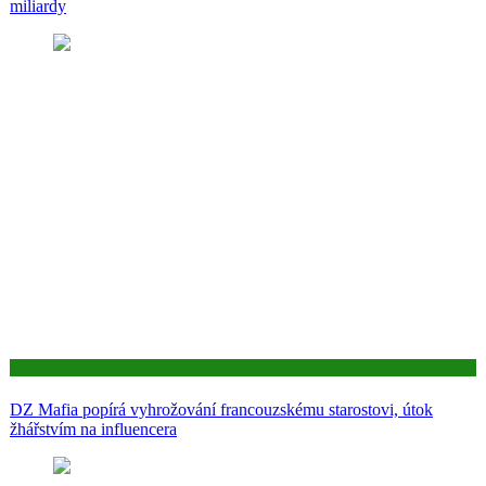
miliardy
Aktuality
DZ Mafia popírá vyhrožování francouzskému starostovi, útok
žhářstvím na influencera