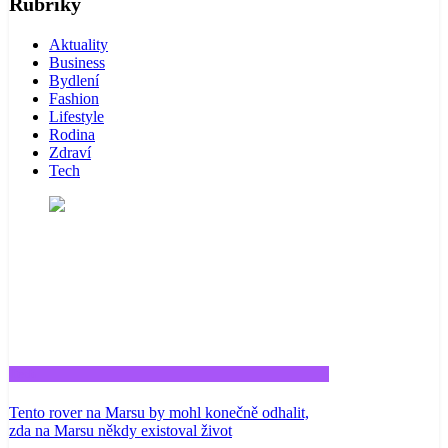
Rubriky
Aktuality
Business
Bydlení
Fashion
Lifestyle
Rodina
Zdraví
Tech
Tech
Tento rover na Marsu by mohl konečně odhalit,
zda na Marsu někdy existoval život