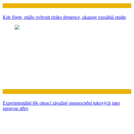
Zdraví
Kde žijete, může ovlivnit riziko demence, ukazuje rozsáhlá studie
Zdraví
Experimentální lék obrací závažné onemocnění tukových jater
opravou střev