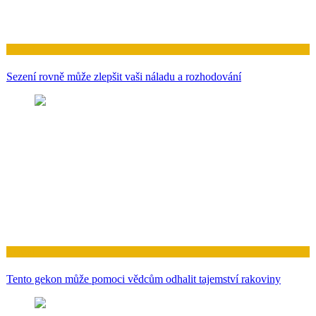
Zdraví
Sezení rovně může zlepšit vaši náladu a rozhodování
Zdraví
Tento gekon může pomoci vědcům odhalit tajemství rakoviny