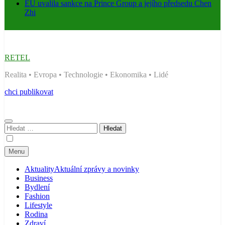
EU uvalila sankce na Prince Group a jejího předsedu Chen
Zhi
RETEL
Realita • Evropa • Technologie • Ekonomika • Lidé
chci publikovat
Vyhledávání
Menu
Aktuality
Aktuální zprávy a novinky
Business
Bydlení
Fashion
Lifestyle
Rodina
Zdraví