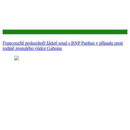
Aktuality
Francouzští prokurátoři žádají soud s BNP Paribas v případu proti
rodině zesnulého vůdce Gabonu