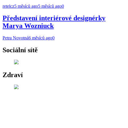
retelcz
5 měsíců ago
5 měsíců ago
0
Představení interiérové designérky
Marya Wozniuck
Petra Novotná
6 měsíců ago
0
Sociální sítě
Zdraví