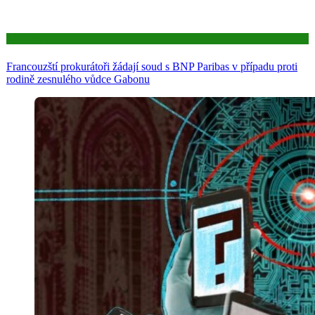
Aktuality
Francouzští prokurátoři žádají soud s BNP Paribas v případu proti
rodině zesnulého vůdce Gabonu