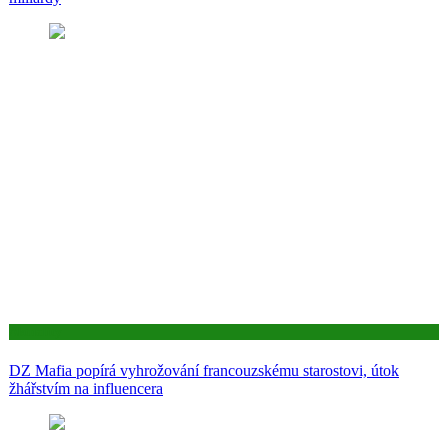
Aktuality
DZ Mafia popírá vyhrožování francouzskému starostovi, útok
žhářstvím na influencera