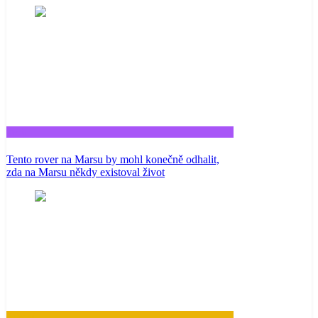
Tech
Tento rover na Marsu by mohl konečně odhalit,
zda na Marsu někdy existoval život
Zdraví