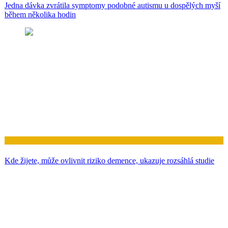
Jedna dávka zvrátila symptomy podobné autismu u dospělých myší
během několika hodin
Zdraví
Kde žijete, může ovlivnit riziko demence, ukazuje rozsáhlá studie