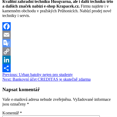
Kvalitní zahradní techniku Husqvarna, ale i další techniku této
a dalších značek nabízí e-shop Krapacek.cz.
Firmu najdete i v
kamenném obchodu v pražských Průhonicích. Nabízí prodej nové
techniky i servis.
Facebook
Email
Google
Translate
Copy
Link
LinkedIn
Navigace
Previous:
Urban batohy nejen pro studenty
Share
Next:
Bankovní účet CREDITAS je skutečně zdarma
pro
příspěvek
Napsat komentář
Vaše e-mailová adresa nebude zveřejněna.
Vyžadované informace
jsou označeny
*
Komentář
*