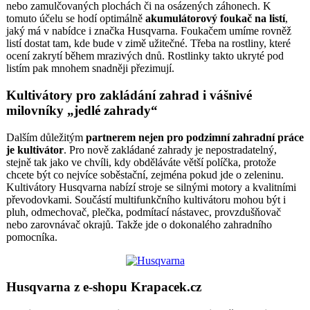
nebo zamulčovaných plochách či na osázených záhonech. K
tomuto účelu se hodí optimálně
akumulátorový foukač na listí
,
jaký má v nabídce i značka Husqvarna. Foukačem umíme rovněž
listí dostat tam, kde bude v zimě užitečné. Třeba na rostliny, které
ocení zakrytí během mrazivých dnů. Rostlinky takto ukryté pod
listím pak mnohem snadněji přezimují.
Kultivátory pro zakládání zahrad i vášnivé
milovníky „jedlé zahrady“
Dalším důležitým
partnerem nejen pro podzimní zahradní práce
je kultivátor
. Pro nově zakládané zahrady je nepostradatelný,
stejně tak jako ve chvíli, kdy obděláváte větší políčka, protože
chcete být co nejvíce soběstační, zejména pokud jde o zeleninu.
Kultivátory Husqvarna nabízí stroje se silnými motory a kvalitními
převodovkami. Součástí multifunkčního kultivátoru mohou být i
pluh, odmechovač, plečka, podmítací nástavec, provzdušňovač
nebo zarovnávač okrajů. Takže jde o dokonalého zahradního
pomocníka.
Husqvarna z e-shopu Krapacek.cz