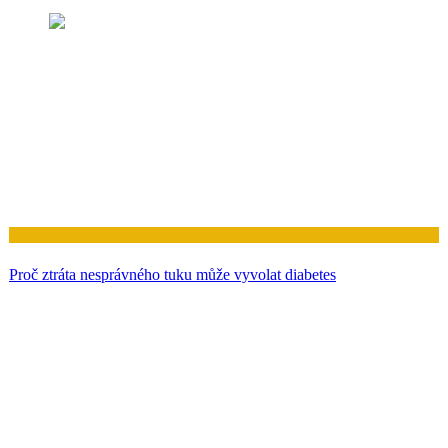
Zdraví
Experimentální lék obrací závažné onemocnění tukových jater
opravou střev
Zdraví
Skryté riziko srdeční chlopně spojené s onemocněním dásní