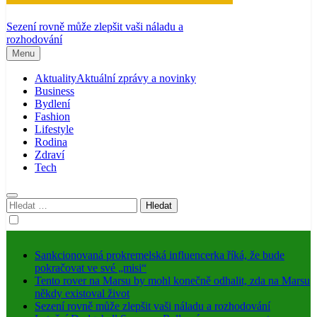
Sezení rovně může zlepšit vaši náladu a
rozhodování
Menu
Aktuality
Aktuální zprávy a novinky
Business
Bydlení
Fashion
Lifestyle
Rodina
Zdraví
Tech
Vyhledávání
Sankcionovaná prokremelská influencerka říká, že bude
pokračovat ve své „misi“
Tento rover na Marsu by mohl konečně odhalit, zda na Marsu
někdy existoval život
Sezení rovně může zlepšit vaši náladu a rozhodování