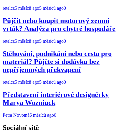
retelcz
5 měsíců ago
5 měsíců ago
0
Půjčit nebo koupit motorový zemní
vrták? Analýza pro chytré hospodáře
retelcz
5 měsíců ago
5 měsíců ago
0
Stěhování, podnikání nebo cesta pro
materiál? Půjčte si dodávku bez
nepříjemných překvapení
retelcz
5 měsíců ago
5 měsíců ago
0
Představení interiérové designérky
Marya Wozniuck
Petra Novotná
6 měsíců ago
0
Sociální sítě