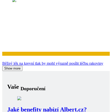
Zdraví
Káva může chránit vaše srdce, ale energetické nápoje mu mohou
škodit
Zdraví
Přílišné sledování televize ve středním věku může zmenšit mozek