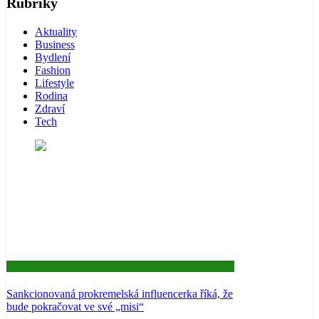
Rubriky
Aktuality
Business
Bydlení
Fashion
Lifestyle
Rodina
Zdraví
Tech
Aktuality
Sankcionovaná prokremelská influencerka říká, že
bude pokračovat ve své „misi“