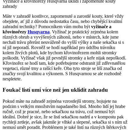
Vyžínače a křovinořezy Husqvarna uklidí i zapomenuté kouty
zahrady
Máte v zahradě kostlivce, zapomenuté a zarostlé kouty, které vždy
obejdete, ať již z důvodu nedostatku času, nebo chybějící kvalitní
zahradní techniky? Pomocníkem vám mohu být
vyžínače a
křovinořezy
Husqvarna
. Vyžínač je praktický zejména kolem
různých obrub a vyvýšených záhonů, nebo v místech, kde jsme
nechali trávu přerůst neuváženě do vyšší výšky a naše sekačka si s
ní již neporadí. Rovněž se hodí například pro údržbu trávníku
kolem živých plotů, kde bychom křovinořezem mohli stromky
poškodit. Vyžínač však již pevnější stromky a keře nijak nepoškodí.
Křovinořez se hodí tam, kde potřebujeme odstranit již zdřevnatělou
vegetaci, různé trny a rašící keře. Oba tyto stroje se liší značka od
značky svojí kvalitou a výkonem. S Husqvarnou se ale rozhodně
nespletete.
Foukač listí umí více než jen uklidit zahradu
Pokud máte na zahradě zejména vzrostlejší stromy, bojujete na
podzim s velkým množstvím napadaného listí. Mnoho lidí jej hrabe
ručně, což je pracné, nebo sekačkou na trávu, což nemusí být
ideální. Dobré je sice, že se listí sekačkou nadrtí a v kompostu pak
rychleji zetleje, avšak jakmile je vlhké a slepené, sekačka si s ním už
nemusí umět poradit. Problémem je také listí na různých štěrkových