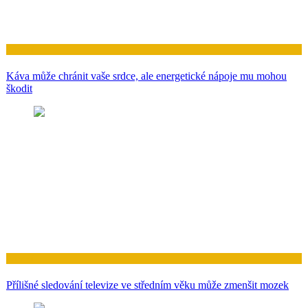
Zdraví
Proč ztráta nesprávného tuku může vyvolat diabetes