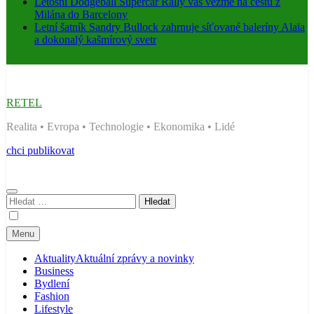
Letošní Dodgeball Supercar Rally vás vezme na cestu z
Milána do Barcelony
Letní šatník Sandry Bullock zahrnuje síťované baleríny Alaïa
a dokonalý kašmírový svetr
RETEL
Realita • Evropa • Technologie • Ekonomika • Lidé
chci publikovat
Vyhledávání
Menu
Aktuality
Aktuální zprávy a novinky
Business
Bydlení
Fashion
Lifestyle