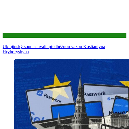
Aktuality
Ukrajinský soud schválil předběžnou vazbu Kostiantyna
Hryhoryshyna