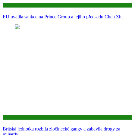
Aktuality
EU uvalila sankce na Prince Group a jejího předsedu Chen Zhi
Aktuality
Britská jednotka rozbila zločinecké gangy a zabavila drogy za
miliardy