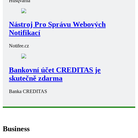
Albert.cz
Skládací přepravky od Schoeller
Allibert
Schoeller Allibert
AI Social Media Manager
WPATELIER
Kvalitní zahradní technika
Husqvarna
Husqvarna