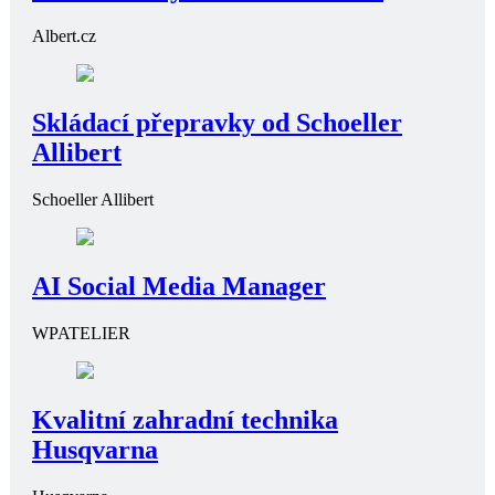
Zdraví
Běžný lék na krevní tlak by mohl výrazně posílit léčbu rakoviny
Show more
Vaše
Doporučení
Jaké benefity nabízí Albert.cz?