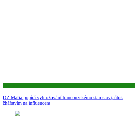
Aktuality
DZ Mafia popírá vyhrožování francouzskému starostovi, útok
žhářstvím na influencera