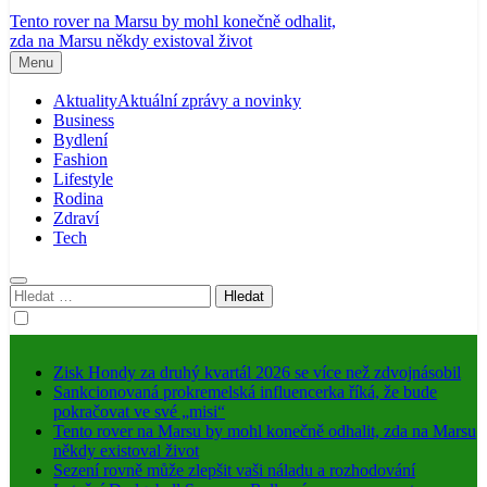
Tento rover na Marsu by mohl konečně odhalit,
zda na Marsu někdy existoval život
Menu
Aktuality
Aktuální zprávy a novinky
Business
Bydlení
Fashion
Lifestyle
Rodina
Zdraví
Tech
Vyhledávání
Zisk Hondy za druhý kvartál 2026 se více než zdvojnásobil
Sankcionovaná prokremelská influencerka říká, že bude
pokračovat ve své „misi“
Tento rover na Marsu by mohl konečně odhalit, zda na Marsu
někdy existoval život
Sezení rovně může zlepšit vaši náladu a rozhodování