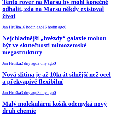
Tento rover na Marsu by mohl konečně
odhalit, zda na Marsu někdy existoval
život
Jan Hruška
16 hodin ago
16 hodin ago
0
Nejchladnější „hvězdy“ galaxie mohou
být ve skutečnosti mimozemské
megastruktury
Jan Hruška
2 dny ago
2 dny ago
0
Nová slitina je až 10krát silnější než ocel
a překvapivě flexibilní
Jan Hruška
3 dny ago
3 dny ago
0
Malý molekulární košík odemyká nový
druh chemie