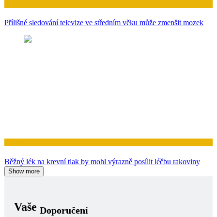
Zdraví
Přílišné sledování televize ve středním věku může zmenšit mozek
Zdraví
Běžný lék na krevní tlak by mohl výrazně posílit léčbu rakoviny
Show more
Vaše
Doporučení