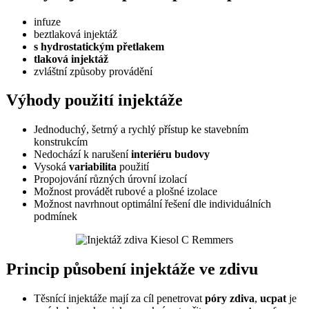
infuze
beztlaková injektáž
s hydrostatickým přetlakem
tlaková injektáž
zvláštní způsoby provádění
Výhody použití injektáže
Jednoduchý, šetrný a rychlý přístup ke stavebním
konstrukcím
Nedochází k narušení
interiéru
budovy
Vysoká
variabilita
použití
Propojování různých úrovní izolací
Možnost provádět rubové a plošné izolace
Možnost navrhnout optimální řešení dle individuálních
podmínek
Princip působení injektáže ve zdivu
Těsnící injektáže mají za cíl penetrovat
póry zdiva
,
ucpat
je