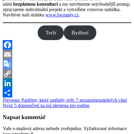
námi
bezplatnou konzultaci
a my navrhneme nejvhodnější postup,
zpracujeme individuální projekt a vytvoříme cenovou nabídku.
Navštivte naši stránku
www.hwpanty.cz
.
Tech
Bydlení
Facebook
Email
Google
Translate
Copy
Link
LinkedIn
Navigace
Previous:
Parfémy, které změnily svět: 7 nezapomenutelných vůní
Share
Next:
5 doporučení na psí plemena pro rodinu
pro
příspěvek
Napsat komentář
Vaše e-mailová adresa nebude zveřejněna.
Vyžadované informace
jsou označeny
*