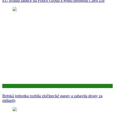
EU uvalila sankce na Prince Group a jejího předsedu Chen Zhi
Aktuality
Britská jednotka rozbila zločinecké gangy a zabavila drogy za
miliardy