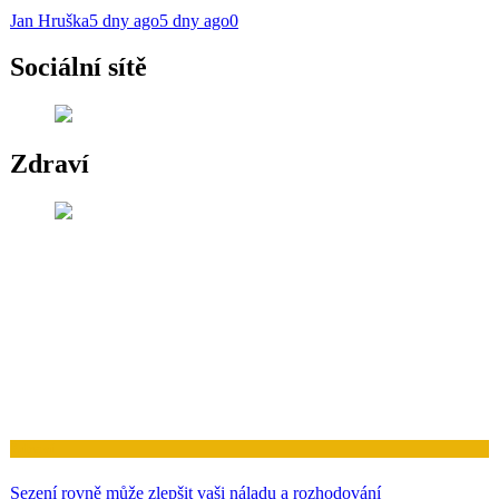
Jan Hruška
5 dny ago
5 dny ago
0
Sociální sítě
Zdraví
Zdraví
Sezení rovně může zlepšit vaši náladu a rozhodování