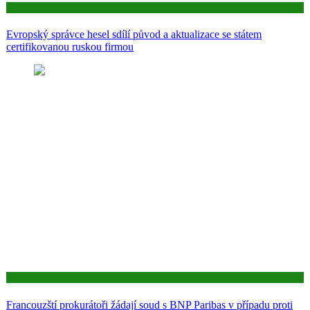
Aktuality
Evropský správce hesel sdílí původ a aktualizace se státem
certifikovanou ruskou firmou
Aktuality
Francouzští prokurátoři žádají soud s BNP Paribas v případu proti