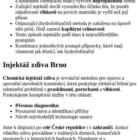
a následnou chemickou reakcí vytvořit
nepropustnou
formu
Zužující injektáž docílí vysoušecího účinku tím, že poměr
odpařované
vlhkosti
na povrch materiálu je vyšší než její
přísun
Odpuzující (hydrofobizační) metoda je založena na úpravě
stěn pórů, čímž zamezí
kapilární vzlínavosti
Tento způsob injektáže patří dnes k nejrozšířenějším
postupům
Kombinace jednotlivých postupů přípravky, které mají
vlastnosti jak těsnící, tak hydrofobizační
Injektáž zdiva Brno
Chemická injektáž zdiva
je revoluční metodou pro opravu a
zpevnění stavebních konstrukcí, která poskytuje efektivní řešení pro
odstranění problémů s
prasklinami
,
poruchami
a
vlhkostí
.
Poskytujeme komplexní služby v této oblasti:
Přesnou diagnostiku
Posouzení stavu a identifikaci příčiny
Návrh nejvhodnější technologie sanace
Jsme k dispozici po
celé České republice
i v
zahraničí
. Izolaci
vlhkého zdiva provádíme v rodinných domech, komerčních
prostorech i v historických budovách. Domluvte si s