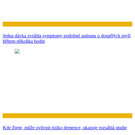
Zdraví
Jedna dávka zvrátila symptomy podobné autismu u dospělých myší
během několika hodin
Zdraví
Kde žijete, může ovlivnit riziko demence, ukazuje rozsáhlá studie