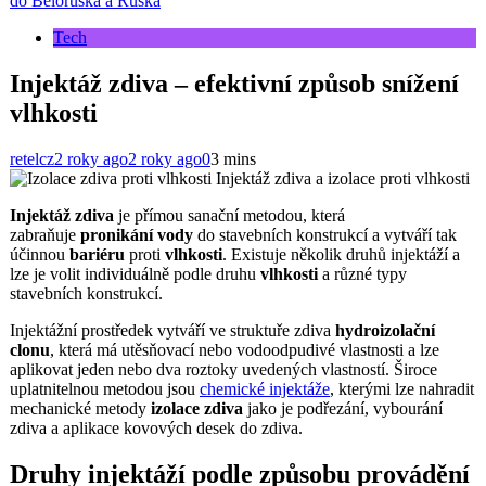
do Běloruska a Ruska
Tech
Injektáž zdiva – efektivní způsob snížení
vlhkosti
retelcz
2 roky ago
2 roky ago
0
3 mins
Injektáž zdiva a izolace proti vlhkosti
Injektáž zdiva
je přímou sanační metodou, která
zabraňuje
pronikání vody
do stavebních konstrukcí a vytváří tak
účinnou
bariéru
proti
vlhkosti
. Existuje několik druhů injektáží a
lze je volit individuálně podle druhu
vlhkosti
a různé typy
stavebních konstrukcí.
Injektážní prostředek vytváří ve struktuře zdiva
hydroizolační
clonu
, která má utěsňovací nebo vodoodpudivé vlastnosti a lze
aplikovat jeden nebo dva roztoky uvedených vlastností. Široce
uplatnitelnou metodou jsou
chemické injektáže
, kterými lze nahradit
mechanické metody
izolace zdiva
jako je podřezání, vybourání
zdiva a aplikace kovových desek do zdiva.
Druhy injektáží podle způsobu provádění