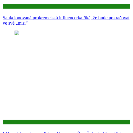
Aktuality
Sankcionovaná prokremelská influencerka říká, že bude pokračovat
ve své „misi“
Aktuality