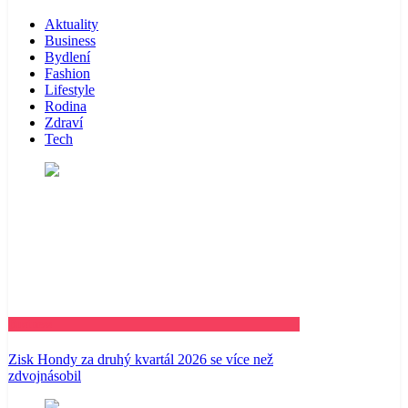
Aktuality
Business
Bydlení
Fashion
Lifestyle
Rodina
Zdraví
Tech
Business
Zisk Hondy za druhý kvartál 2026 se více než
zdvojnásobil