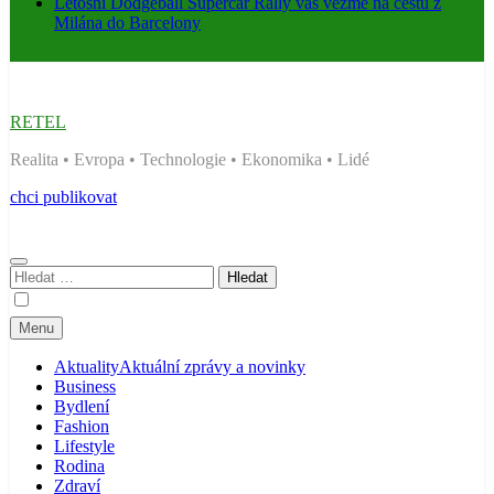
Letošní Dodgeball Supercar Rally vás vezme na cestu z
Milána do Barcelony
RETEL
Realita • Evropa • Technologie • Ekonomika • Lidé
chci publikovat
Vyhledávání
Menu
Aktuality
Aktuální zprávy a novinky
Business
Bydlení
Fashion
Lifestyle
Rodina
Zdraví