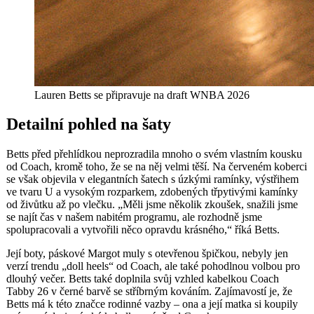
Lauren Betts se připravuje na draft WNBA 2026
Detailní pohled na šaty
Betts před přehlídkou neprozradila mnoho o svém vlastním kousku
od Coach, kromě toho, že se na něj velmi těší. Na červeném koberci
se však objevila v elegantních šatech s úzkými ramínky, výstřihem
ve tvaru U a vysokým rozparkem, zdobených třpytivými kamínky
od živůtku až po vlečku. „Měli jsme několik zkoušek, snažili jsme
se najít čas v našem nabitém programu, ale rozhodně jsme
spolupracovali a vytvořili něco opravdu krásného,“ říká Betts.
Její boty, páskové Margot muly s otevřenou špičkou, nebyly jen
verzí trendu „doll heels“ od Coach, ale také pohodlnou volbou pro
dlouhý večer. Betts také doplnila svůj vzhled kabelkou Coach
Tabby 26 v černé barvě se stříbrným kováním. Zajímavostí je, že
Betts má k této značce rodinné vazby – ona a její matka si koupily