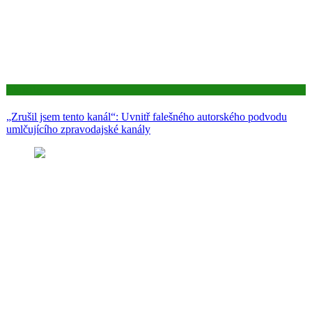
Aktuality
„Zrušil jsem tento kanál“: Uvnitř falešného autorského podvodu
umlčujícího zpravodajské kanály