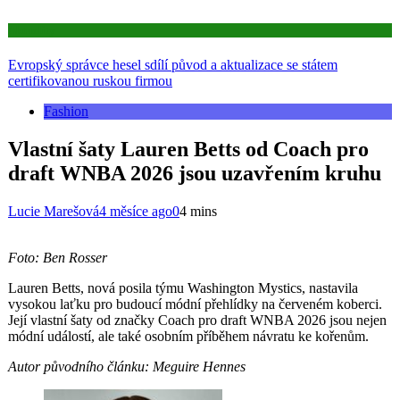
Aktuality
Evropský správce hesel sdílí původ a aktualizace se státem
certifikovanou ruskou firmou
Fashion
Vlastní šaty Lauren Betts od Coach pro
draft WNBA 2026 jsou uzavřením kruhu
Lucie Marešová
4 měsíce ago
0
4 mins
Foto: Ben Rosser
Lauren Betts, nová posila týmu Washington Mystics, nastavila
vysokou laťku pro budoucí módní přehlídky na červeném koberci.
Její vlastní šaty od značky Coach pro draft WNBA 2026 jsou nejen
módní událostí, ale také osobním příběhem návratu ke kořenům.
Autor původního článku: Meguire Hennes