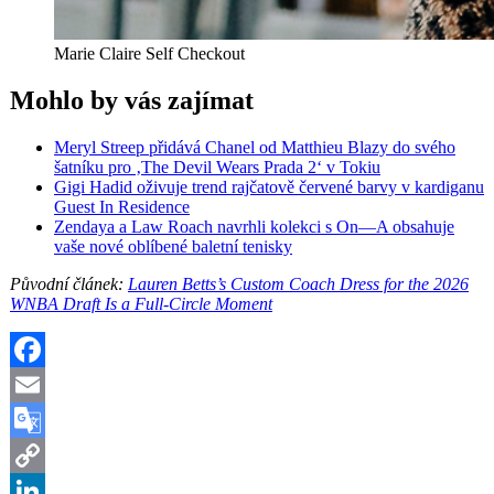
Marie Claire Self Checkout
Mohlo by vás zajímat
Meryl Streep přidává Chanel od Matthieu Blazy do svého
šatníku pro ‚The Devil Wears Prada 2‘ v Tokiu
Gigi Hadid oživuje trend rajčatově červené barvy v kardiganu
Guest In Residence
Zendaya a Law Roach navrhli kolekci s On—A obsahuje
vaše nové oblíbené baletní tenisky
Původní článek:
Lauren Betts’s Custom Coach Dress for the 2026
WNBA Draft Is a Full-Circle Moment
Facebook
Email
Google
Translate
Copy