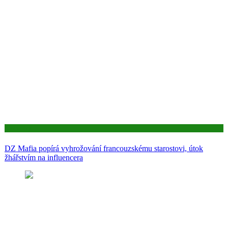
Aktuality
DZ Mafia popírá vyhrožování francouzskému starostovi, útok
žhářstvím na influencera