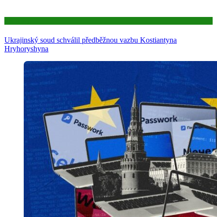
Aktuality
Ukrajinský soud schválil předběžnou vazbu Kostiantyna
Hryhoryshyna