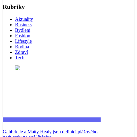
Rubriky
Aktuality
Business
Bydlení
Fashion
Lifestyle
Rodina
Zdraví
Tech
Fashion
Gabbriette a Matty Healy jsou definicí plážového