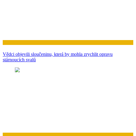
Zdraví
Vědci objevili sloučeninu, která by mohla zrychlit opravu
stárnoucích svalů
Zdraví