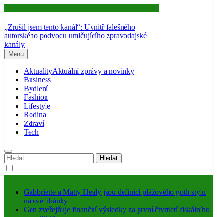
Aktuality
„Zrušil jsem tento kanál“: Uvnitř falešného
autorského podvodu umlčujícího zpravodajské
kanály
Menu
Aktuality
Aktuální zprávy a novinky
Business
Bydlení
Fashion
Lifestyle
Rodina
Zdraví
Tech
Vyhledávání
Gabbriette a Matty Healy jsou definicí plážového goth stylu
na své líbánky
Gen zveřejňuje finanční výsledky za první čtvrtletí fiskálního