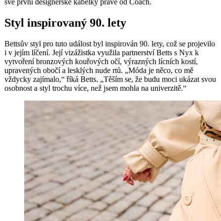
své první designérské kabelky právě od Coach.
Styl inspirovaný 90. lety
Bettsův styl pro tuto událost byl inspirován 90. lety, což se projevilo
i v jejím líčení. Její vizážistka využila partnerství Betts s Nyx k
vytvoření bronzových kouřových očí, výrazných lícních kostí,
upravených obočí a lesklých nude rtů. „Móda je něco, co mě
vždycky zajímalo,“ říká Betts. „Těším se, že budu moci ukázat svou
osobnost a styl trochu více, než jsem mohla na univerzitě.“