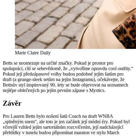
Marie Claire Daily
Betts se neomezuje na určité značky. Pokud je prostor pro
spolupráci, cítí se sebevědomě, že „vytvoříme opravdu cool outfity.“
Pokud její předzápasové volby budou podobné jejím šatům pro
draft (a grunge-sleek setům na jejím Instagramu), očekávejte, že
Bettsův styl inspirovaný 90. lety se bude objevovat na seznamech
nejlépe oblečených po jejím prvním zápase s Mystics.
Závěr
Pro Lauren Betts bylo nošení šatů Coach na draft WNBA
„splněným snem“, ale toto je jen začátek její módní éry. Pokud byl
včerejší vzhled jejím sartoriálním rozcvičením, její nadcházející
přehlídky v tunelu budou připomínat maraton ve stylu March