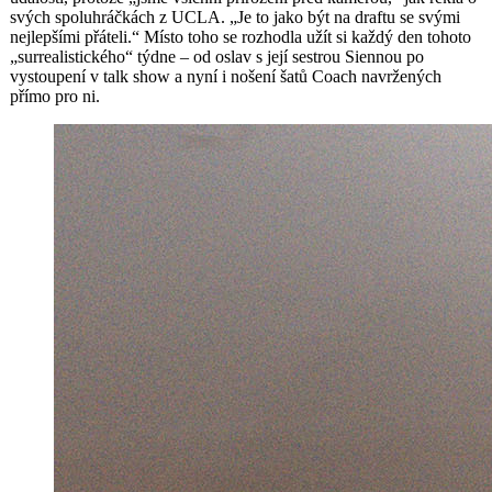
svých spoluhráčkách z UCLA. „Je to jako být na draftu se svými
nejlepšími přáteli.“ Místo toho se rozhodla užít si každý den tohoto
„surrealistického“ týdne – od oslav s její sestrou Siennou po
vystoupení v talk show a nyní i nošení šatů Coach navržených
přímo pro ni.