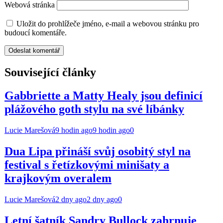
Webová stránka
Uložit do prohlížeče jméno, e-mail a webovou stránku pro
budoucí komentáře.
Související články
Gabbriette a Matty Healy jsou definicí
plážového goth stylu na své líbánky
Lucie Marešová
9 hodin ago
9 hodin ago
0
Dua Lipa přináší svůj osobitý styl na
festival s řetízkovými minišaty a
krajkovým overalem
Lucie Marešová
2 dny ago
2 dny ago
0
Letní šatník Sandry Bullock zahrnuje