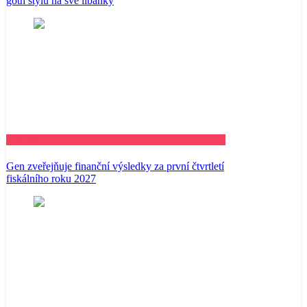
goth stylu na své líbánky
Business
Gen zveřejňuje finanční výsledky za první čtvrtletí
fiskálního roku 2027