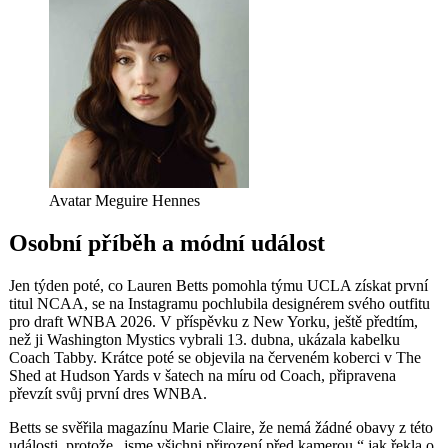
Avatar Meguire Hennes
Osobní příběh a módní událost
Jen týden poté, co Lauren Betts pomohla týmu UCLA získat první
titul NCAA, se na Instagramu pochlubila designérem svého outfitu
pro draft WNBA 2026. V příspěvku z New Yorku, ještě předtím,
než ji Washington Mystics vybrali 13. dubna, ukázala kabelku
Coach Tabby. Krátce poté se objevila na červeném koberci v The
Shed at Hudson Yards v šatech na míru od Coach, připravena
převzít svůj první dres WNBA.
Betts se svěřila magazínu Marie Claire, že nemá žádné obavy z této
události, protože „jsme všichni přirození před kamerou,“ jak řekla o