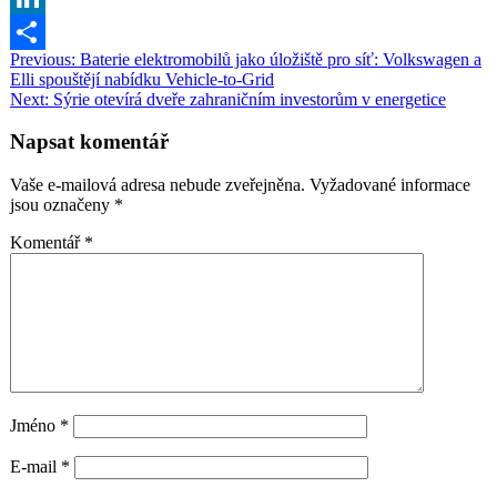
Link
LinkedIn
Navigace
Previous:
Baterie elektromobilů jako úložiště pro síť: Volkswagen a
Share
Elli spouštějí nabídku Vehicle-to-Grid
pro
Next:
Sýrie otevírá dveře zahraničním investorům v energetice
příspěvek
Napsat komentář
Vaše e-mailová adresa nebude zveřejněna.
Vyžadované informace
jsou označeny
*
Komentář
*
Jméno
*
E-mail
*