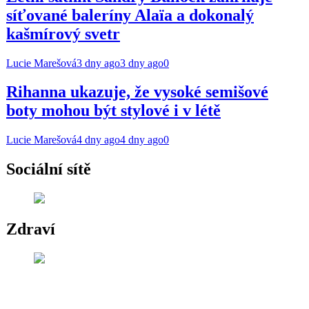
síťované baleríny Alaïa a dokonalý
kašmírový svetr
Lucie Marešová
3 dny ago
3 dny ago
0
Rihanna ukazuje, že vysoké semišové
boty mohou být stylové i v létě
Lucie Marešová
4 dny ago
4 dny ago
0
Sociální sítě
Zdraví