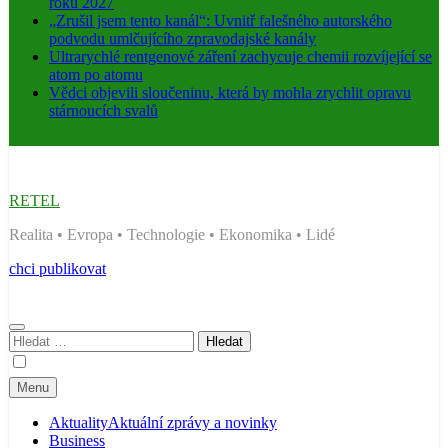
roku 2027
„Zrušil jsem tento kanál“: Uvnitř falešného autorského
podvodu umlčujícího zpravodajské kanály
Ultrarychlé rentgenové záření zachycuje chemii rozvíjející se
atom po atomu
Vědci objevili sloučeninu, která by mohla zrychlit opravu
stárnoucích svalů
RETEL
Realita • Evropa • Technologie • Ekonomika • Lidé
chci publikovat
Vyhledávání
Menu
Aktuality
Aktuální zprávy a novinky
Business