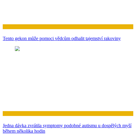
Zdraví
Tento gekon může pomoci vědcům odhalit tajemství rakoviny
Zdraví
Jedna dávka zvrátila symptomy podobné autismu u dospělých myší
během několika hodin