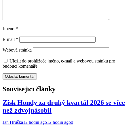
Jméno
*
E-mail
*
Webová stránka
Uložit do prohlížeče jméno, e-mail a webovou stránku pro
budoucí komentáře.
Související články
Zisk Hondy za druhý kvartál 2026 se více
než zdvojnásobil
Jan Hruška
12 hodin ago
12 hodin ago
0