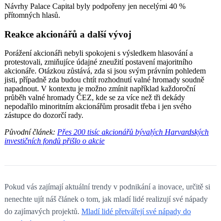
Návrhy Palace Capital byly podpořeny jen necelými 40 %
přítomných hlasů.
Reakce akcionářů a další vývoj
Porážení akcionáři nebyli spokojeni s výsledkem hlasování a
protestovali, zmiňujíce údajné zneužití postavení majoritního
akcionáře. Otázkou zůstává, zda si jsou svým právním pohledem
jisti, případně zda budou chtít rozhodnutí valné hromady soudně
napadnout. V kontextu je možno zmínit například každoroční
průběh valné hromady ČEZ, kde se za více než tři dekády
nepodařilo minoritním akcionářům prosadit třeba i jen svého
zástupce do dozorčí rady.
Původní článek:
Přes 200 tisíc akcionářů bývalých Harvardských
investičních fondů přišlo o akcie
Pokud vás zajímají aktuální trendy v podnikání a inovace, určitě si
nenechte ujít náš článek o tom, jak mladí lidé realizují své nápady
do zajímavých projektů.
Mladí lidé přetvářejí své nápady do