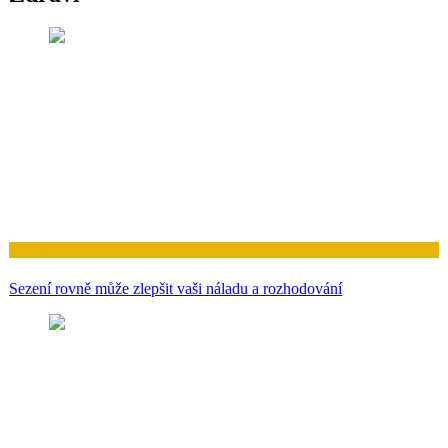
Zdraví
Sezení rovně může zlepšit vaši náladu a rozhodování