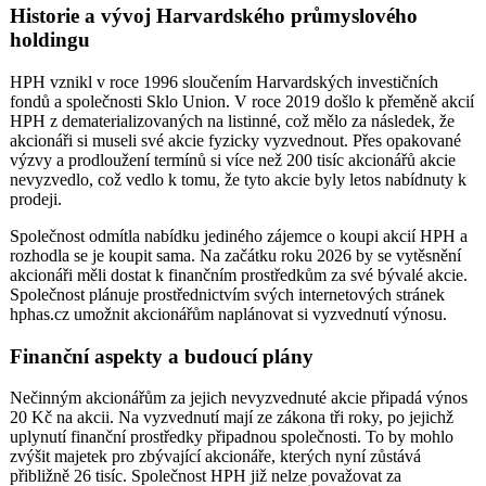
Historie a vývoj Harvardského průmyslového
holdingu
HPH vznikl v roce 1996 sloučením Harvardských investičních
fondů a společnosti Sklo Union. V roce 2019 došlo k přeměně akcií
HPH z dematerializovaných na listinné, což mělo za následek, že
akcionáři si museli své akcie fyzicky vyzvednout. Přes opakované
výzvy a prodloužení termínů si více než 200 tisíc akcionářů akcie
nevyzvedlo, což vedlo k tomu, že tyto akcie byly letos nabídnuty k
prodeji.
Společnost odmítla nabídku jediného zájemce o koupi akcií HPH a
rozhodla se je koupit sama. Na začátku roku 2026 by se vytěsnění
akcionáři měli dostat k finančním prostředkům za své bývalé akcie.
Společnost plánuje prostřednictvím svých internetových stránek
hphas.cz umožnit akcionářům naplánovat si vyzvednutí výnosu.
Finanční aspekty a budoucí plány
Nečinným akcionářům za jejich nevyzvednuté akcie připadá výnos
20 Kč na akcii. Na vyzvednutí mají ze zákona tři roky, po jejichž
uplynutí finanční prostředky připadnou společnosti. To by mohlo
zvýšit majetek pro zbývající akcionáře, kterých nyní zůstává
přibližně 26 tisíc. Společnost HPH již nelze považovat za