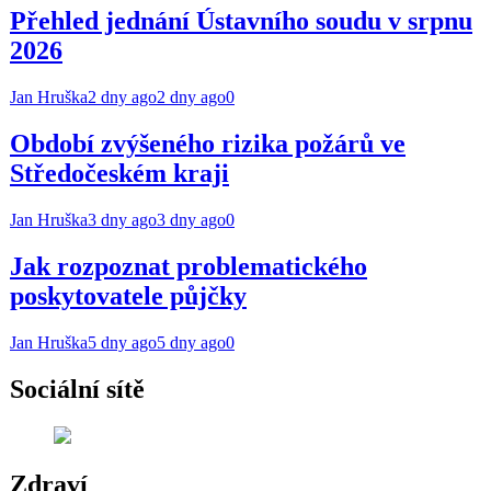
Přehled jednání Ústavního soudu v srpnu
2026
Jan Hruška
2 dny ago
2 dny ago
0
Období zvýšeného rizika požárů ve
Středočeském kraji
Jan Hruška
3 dny ago
3 dny ago
0
Jak rozpoznat problematického
poskytovatele půjčky
Jan Hruška
5 dny ago
5 dny ago
0
Sociální sítě
Zdraví