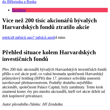
do Běloruska a Ruska
Business
Více než 200 tisíc akcionářů bývalých
Harvardských fondů ztratilo akcie
retelcz
8 měsíců ago
7 měsíců ago
0
4 mins
Přehled situace kolem Harvardských
investičních fondů
Přes 200 tisíc akcionářů bývalých Harvardských investičních fondů
přišlo o své akcie poté, co valná hromada společnosti Harvardský
průmyslový holding (HPH) dne 17. prosince schválila usnesení
navrhované představenstvem. Podněty druhého největšího
akcionáře, společnosti Palace Capital, byly zamítnuty. Tento krok
znamená konec éry pro mnoho akcionářů, kteří své akcie drželi od
dob kupónové privatizace.
Autor původního článku: Jiří Zendulka