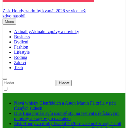
Zisk Hondy za druhý kvartál 2026 se více než
zdvojnásobil
Menu
Aktuality
Aktuální zprávy a novinky
Business
Bydlení
Fashion
Lifestyle
Rodina
Zdraví
Tech
Vyhledávání
Nová whisky Glenfiddich a Aston Martin F1 zrála v pěti
různých sudech
Dua Lipa přináší svůj osobitý styl na festival s řetízkovými
minišaty a krajkovým overalem
Zisk Hondy za druhý kvartál 2026 se více než zdvojnásobil