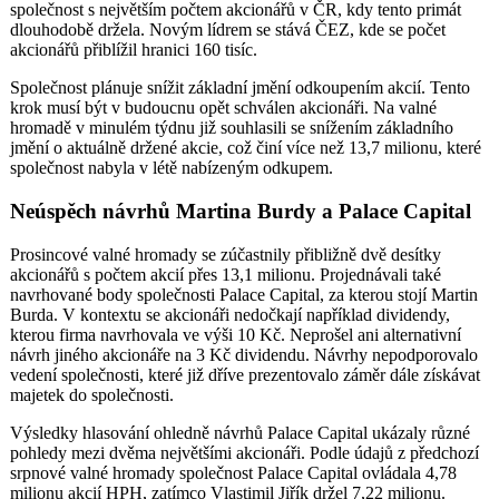
společnost s největším počtem akcionářů v ČR, kdy tento primát
dlouhodobě držela. Novým lídrem se stává ČEZ, kde se počet
akcionářů přiblížil hranici 160 tisíc.
Společnost plánuje snížit základní jmění odkoupením akcií. Tento
krok musí být v budoucnu opět schválen akcionáři. Na valné
hromadě v minulém týdnu již souhlasili se snížením základního
jmění o aktuálně držené akcie, což činí více než 13,7 milionu, které
společnost nabyla v létě nabízeným odkupem.
Neúspěch návrhů Martina Burdy a Palace Capital
Prosincové valné hromady se zúčastnily přibližně dvě desítky
akcionářů s počtem akcií přes 13,1 milionu. Projednávali také
navrhované body společnosti Palace Capital, za kterou stojí Martin
Burda. V kontextu se akcionáři nedočkají například dividendy,
kterou firma navrhovala ve výši 10 Kč. Neprošel ani alternativní
návrh jiného akcionáře na 3 Kč dividendu. Návrhy nepodporovalo
vedení společnosti, které již dříve prezentovalo záměr dále získávat
majetek do společnosti.
Výsledky hlasování ohledně návrhů Palace Capital ukázaly různé
pohledy mezi dvěma největšími akcionáři. Podle údajů z předchozí
srpnové valné hromady společnost Palace Capital ovládala 4,78
milionu akcií HPH, zatímco Vlastimil Jiřík držel 7,22 milionu.