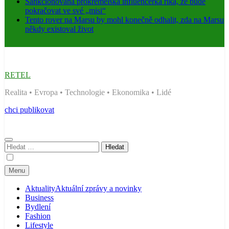
Sankcionovaná prokremelská influencerka říká, že bude
pokračovat ve své „misi“
Tento rover na Marsu by mohl konečně odhalit, zda na Marsu
někdy existoval život
RETEL
Realita • Evropa • Technologie • Ekonomika • Lidé
chci publikovat
Vyhledávání
Menu
Aktuality
Aktuální zprávy a novinky
Business
Bydlení
Fashion
Lifestyle