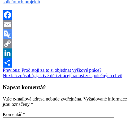
solidárních projektů
Facebook
Email
Google
Translate
Copy
Link
LinkedIn
Navigace
Previous:
Proč stojí za to si objednat výškové práce?
Share
Next:
5 způsobů, jak tvé děti ztrácejí radost ze společných chvil
pro
příspěvek
Napsat komentář
Vaše e-mailová adresa nebude zveřejněna.
Vyžadované informace
jsou označeny
*
Komentář
*