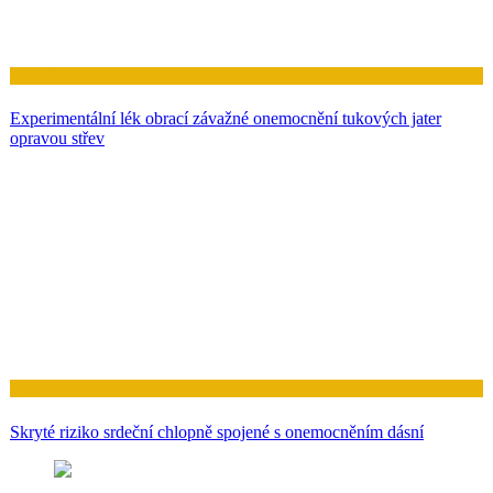
Zdraví
Experimentální lék obrací závažné onemocnění tukových jater
opravou střev
Zdraví
Skryté riziko srdeční chlopně spojené s onemocněním dásní