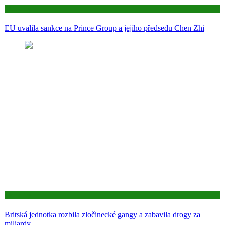
Aktuality
EU uvalila sankce na Prince Group a jejího předsedu Chen Zhi
Aktuality
Britská jednotka rozbila zločinecké gangy a zabavila drogy za
miliardy