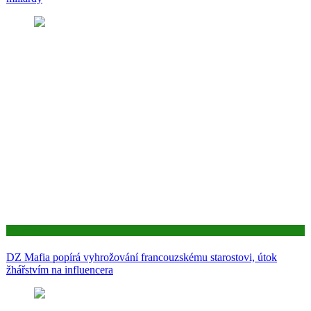
Aktuality
DZ Mafia popírá vyhrožování francouzskému starostovi, útok
žhářstvím na influencera