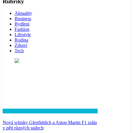
Rubriky
Aktuality
Business
Bydlení
Fashion
Lifestyle
Rodina
Zdraví
Tech
Lifestyle
Nová whisky Glenfiddich a Aston Martin F1 zrála
v pěti různých sudech