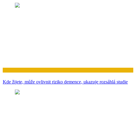
Zdraví
Kde žijete, může ovlivnit riziko demence, ukazuje rozsáhlá studie