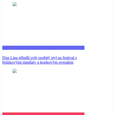
Fashion
Dua Lipa přináší svůj osobitý styl na festival s
řetízkovými minišaty a krajkovým overalem
Business