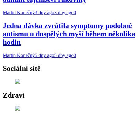
Martin Konečný
3 dny ago
3 dny ago
0
Jedna dávka zvrátila symptomy podobné
autismu u dospělých myší během několika
hodin
Martin Konečný
5 dny ago
5 dny ago
0
Sociální sítě
Zdraví