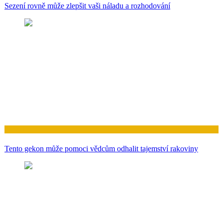
Sezení rovně může zlepšit vaši náladu a rozhodování
Zdraví
Tento gekon může pomoci vědcům odhalit tajemství rakoviny