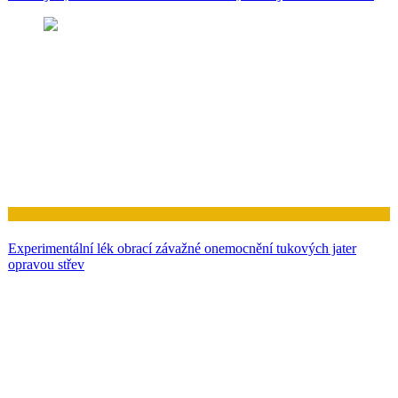
Zdraví
Experimentální lék obrací závažné onemocnění tukových jater
opravou střev