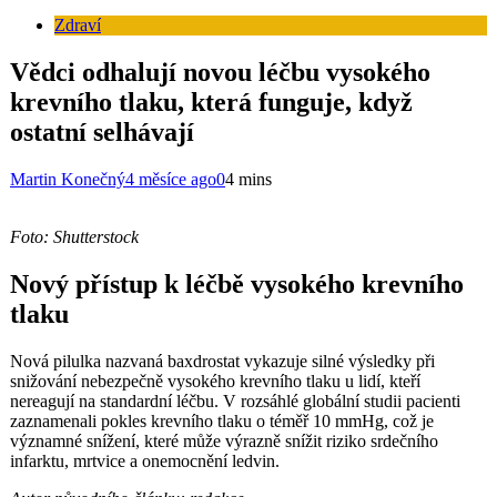
Zdraví
Vědci odhalují novou léčbu vysokého
krevního tlaku, která funguje, když
ostatní selhávají
Martin Konečný
4 měsíce ago
0
4 mins
Foto: Shutterstock
Nový přístup k léčbě vysokého krevního
tlaku
Nová pilulka nazvaná baxdrostat vykazuje silné výsledky při
snižování nebezpečně vysokého krevního tlaku u lidí, kteří
nereagují na standardní léčbu. V rozsáhlé globální studii pacienti
zaznamenali pokles krevního tlaku o téměř 10 mmHg, což je
významné snížení, které může výrazně snížit riziko srdečního
infarktu, mrtvice a onemocnění ledvin.