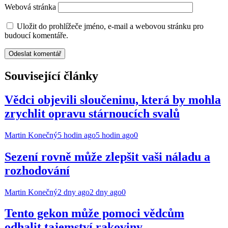
Webová stránka
Uložit do prohlížeče jméno, e-mail a webovou stránku pro
budoucí komentáře.
Související články
Vědci objevili sloučeninu, která by mohla
zrychlit opravu stárnoucích svalů
Martin Konečný
5 hodin ago
5 hodin ago
0
Sezení rovně může zlepšit vaši náladu a
rozhodování
Martin Konečný
2 dny ago
2 dny ago
0
Tento gekon může pomoci vědcům
odhalit tajemství rakoviny