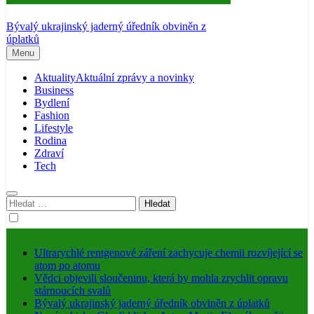
Bývalý ukrajinský jaderný úředník obviněn z
úplatků
Menu
Aktuality
Aktuální zprávy a novinky
Business
Bydlení
Fashion
Lifestyle
Rodina
Zdraví
Tech
Vyhledávání
Ultrarychlé rentgenové záření zachycuje chemii rozvíjející se
atom po atomu
Vědci objevili sloučeninu, která by mohla zrychlit opravu
stárnoucích svalů
Bývalý ukrajinský jaderný úředník obviněn z úplatků