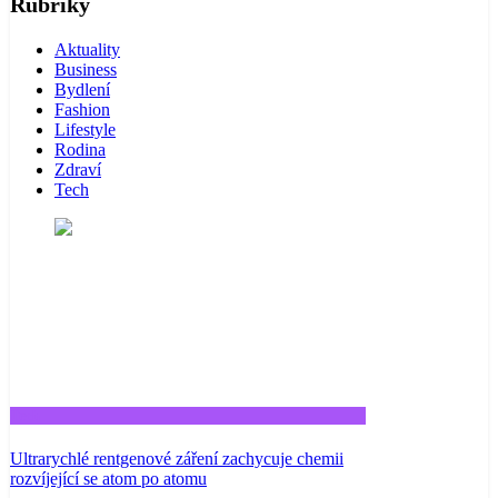
Rubriky
Aktuality
Business
Bydlení
Fashion
Lifestyle
Rodina
Zdraví
Tech
Tech
Ultrarychlé rentgenové záření zachycuje chemii
rozvíjející se atom po atomu