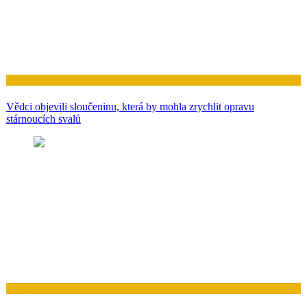
Zdraví
Vědci objevili sloučeninu, která by mohla zrychlit opravu
stárnoucích svalů
Zdraví