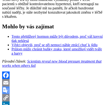
pacientů s obtížně kontrolovatelnou hypertenzí, kteří nereagují na
současné léčby. Je důležité mít na paměti, že ačkoli baxdrostat
nabízí naději, je stále nezbytné konzultovat jakoukoli změnu v léčbě
s lékařem.
Mohlo by vás zajímat
Tento přehlížený hormon může být důvodem, proč váš krevní
tlak neklesá
Vědci objevili, proč se při nemoci náhle ztrácí chuť k jídlu
Průlom může chránit buňky zraku, které umožňují vidět tváře
a barvy
Původní článek:
Scientists reveal new blood pressure treatment that
works when others fail
Facebook
Email
Google