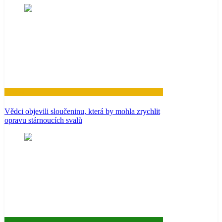
Zdraví
Vědci objevili sloučeninu, která by mohla zrychlit
opravu stárnoucích svalů
Aktuality