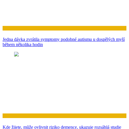
Zdraví
Jedna dávka zvrátila symptomy podobné autismu u dospělých myší
během několika hodin
Zdraví
Kde žijete, může ovlivnit riziko demence, ukazuje rozsáhlá studie