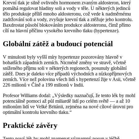
Krevní tlak je silně ovlivněn hormonem zvaným aldosteron, který
pomáhá regulovat hladiny soli a vody v těle. U některých jedinců
tělo produkuje příliš mnoho aldosteronu, což vede k nadměrnému
zadržování soli a vody, zvyšuje krevní tlak a ztěžuje jeho kontrolu.
Baxdrostat působí blokováním produkce aldosteronu, čímž přímo
cílí na hlavní příčinu vysokého krevního tlaku (hypertenze).
Globální zátěž a budoucí potenciál
V minulosti byly vyšší míry hypertenze pozorovány hlavně v
bohatších západních zemích. Nicméně změny ve stravě, včetně
sníženého příjmu soli v některých regionech, posunuly globální
zátěž. Dnes je daleko více případů východních a nízkopříjmových
zemích. Více než polovina všech lidí s hypertenzí žije v Asii, včetně
226 milionů v Číně a 199 milionů v Indii.
Profesor Williams dodal: „Výsledky naznačují, že tento lék by mohl
potenciálně pomoci až půl miliardě lidí po celém světě — a až 10
milionům lidí ve Velké Británii, zejména na nové cílové úrovni pro
optimální kontrolu krevního tlaku.“
Praktické závěry
Tento nový lék by mohl znamenat významný posun v léčbě