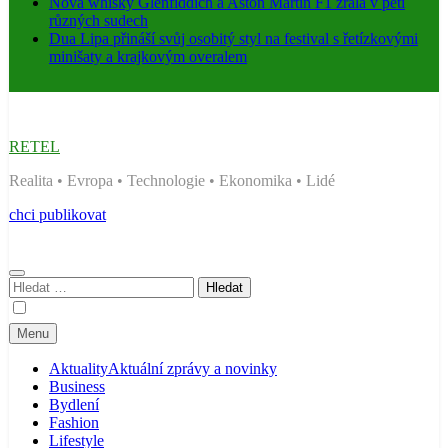
Nová whisky Glenfiddich a Aston Martin F1 zrála v pěti
různých sudech
Dua Lipa přináší svůj osobitý styl na festival s řetízkovými
minišaty a krajkovým overalem
RETEL
Realita • Evropa • Technologie • Ekonomika • Lidé
chci publikovat
Vyhledávání
Menu
Aktuality
Aktuální zprávy a novinky
Business
Bydlení
Fashion
Lifestyle