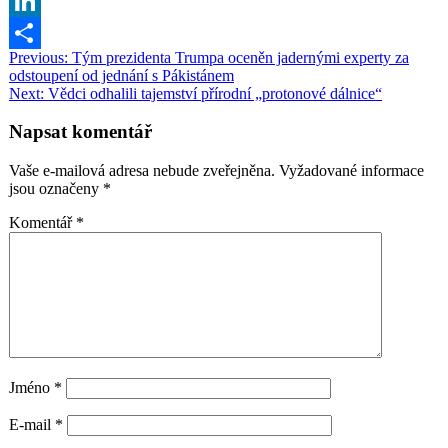
Translate
Copy
Link
LinkedIn
Navigace
Previous:
Tým prezidenta Trumpa oceněn jadernými experty za
Share
odstoupení od jednání s Pákistánem
pro
Next:
Vědci odhalili tajemství přírodní „protonové dálnice“
příspěvek
Napsat komentář
Vaše e-mailová adresa nebude zveřejněna.
Vyžadované informace
jsou označeny
*
Komentář
*
Jméno
*
E-mail
*