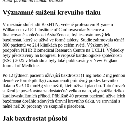
Autor původního článku: redakce
Významné snížení krevního tlaku
V mezinárodní studii BaxHTN, vedené profesorem Bryanem
Williamsem z UCL Institute of Cardiovascular Science a
financované společností AstraZeneca, byl testován nový lék
baxdrostat, který se užívá ve formě tablety. Studie zahrnovala téměř
800 pacientů ve 214 klinikách po celém světě. Výzkum byl
podpořen NIHR Biomedical Research Centre na UCLH. Výsledky
byly představeny na kongresu Evropské kardiologické společnosti
(ESC) 2025 v Madridu a byly také publikovány v New England
Journal of Medicine.
Po 12 týdnech pacienti užívající baxdrostat (1 mg nebo 2 mg jednou
denně ve formě pilulky) zaznamenali průměrný pokles krevního
tlaku o 9 až 10 mmHg více než ti, kteří užívali placebo. Tato úroveň
snížení je považována za dostatečně velkou na to, aby snížila riziko
kardiovaskulárních příhod. Přibližně 40 procent pacientů užívajících
baxdrostat dosáhlo zdravých úrovní krevního tlaku, ve srovnání s
méně než 20 procenty ve skupině s placebem.
Jak baxdrostat působí