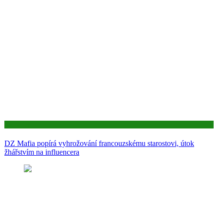
Aktuality
DZ Mafia popírá vyhrožování francouzskému starostovi, útok
žhářstvím na influencera