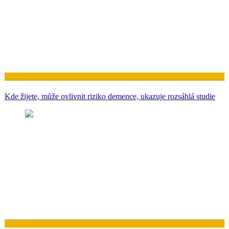
Zdraví
Kde žijete, může ovlivnit riziko demence, ukazuje rozsáhlá studie
Zdraví