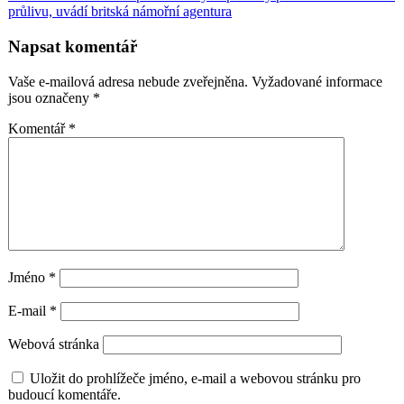
příspěvek
průlivu, uvádí britská námořní agentura
Napsat komentář
Vaše e-mailová adresa nebude zveřejněna.
Vyžadované informace
jsou označeny
*
Komentář
*
Jméno
*
E-mail
*
Webová stránka
Uložit do prohlížeče jméno, e-mail a webovou stránku pro
budoucí komentáře.