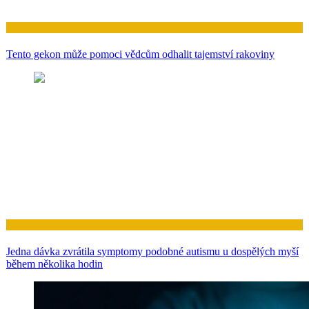
Zdraví
Tento gekon může pomoci vědcům odhalit tajemství rakoviny
Zdraví
Jedna dávka zvrátila symptomy podobné autismu u dospělých myší
během několika hodin