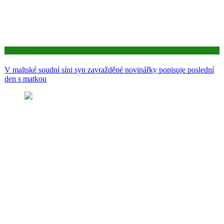
Aktuality
V maltské soudní síni syn zavražděné novinářky popisuje poslední
den s matkou