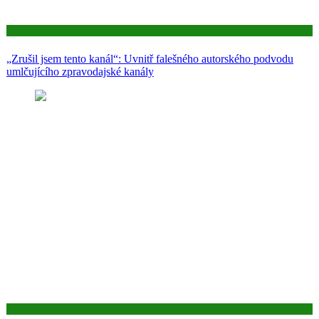
Aktuality
„Zrušil jsem tento kanál“: Uvnitř falešného autorského podvodu
umlčujícího zpravodajské kanály
Aktuality