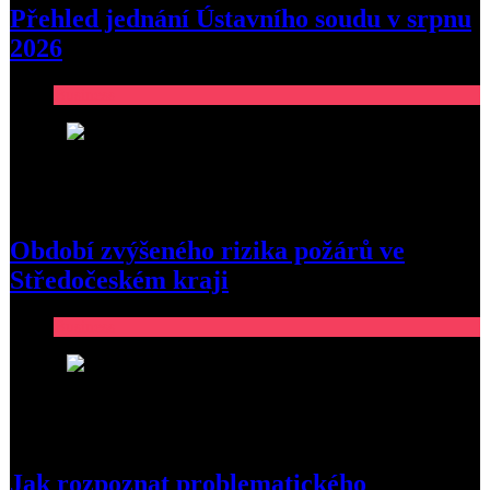
Přehled jednání Ústavního soudu v srpnu
2026
Business
4
Období zvýšeného rizika požárů ve
Středočeském kraji
Business
5
Jak rozpoznat problematického