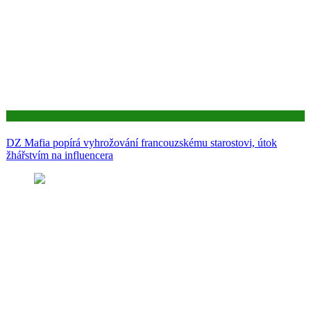
Aktuality
DZ Mafia popírá vyhrožování francouzskému starostovi, útok
žhářstvím na influencera