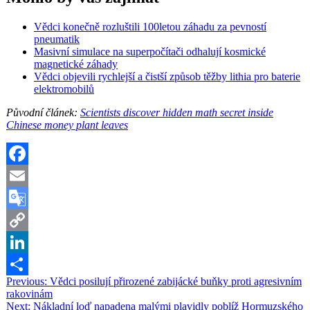
Vědci konečně rozluštili 100letou záhadu za pevností
pneumatik
Masivní simulace na superpočítači odhalují kosmické
magnetické záhady
Vědci objevili rychlejší a čistší způsob těžby lithia pro baterie
elektromobilů
Původní článek:
Scientists discover hidden math secret inside
Chinese money plant leaves
Facebook
Email
Google
Translate
Copy
Link
LinkedIn
Navigace
Previous:
Vědci posilují přirozené zabijácké buňky proti agresivním
Share
rakovinám
pro
Next:
Nákladní loď napadena malými plavidly poblíž Hormuzského