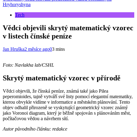
Hryhoryshyna
Tech
Vědci objevili skrytý matematický vzorec
v listech čínské peníze
Jan Hruška
2 měsíce ago
0
3 mins
Foto: Navlakha lab/CSHL
Skrytý matematický vzorec v přírodě
Vědci objevili, že čínská peníze, známá také jako Pilea
peperomioides, tajně vytváří své listy pomocí elegantní matematiky,
kterou obvykle vidíme v informatice a městském plánování. Tento
objev odhalil přirozeně se vyskytující geometrický vzorec známý
jako Voronoi diagram, který je běžně spojován s plánováním měst,
počítačovou vědou a návrhem sítí.
Autor původního článku: redakce