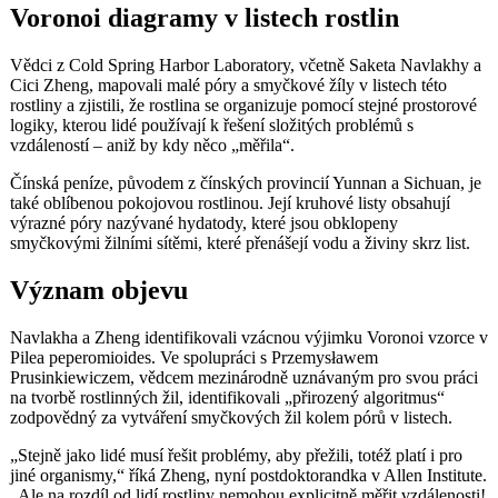
Voronoi diagramy v listech rostlin
Vědci z Cold Spring Harbor Laboratory, včetně Saketa Navlakhy a
Cici Zheng, mapovali malé póry a smyčkové žíly v listech této
rostliny a zjistili, že rostlina se organizuje pomocí stejné prostorové
logiky, kterou lidé používají k řešení složitých problémů s
vzdáleností – aniž by kdy něco „měřila“.
Čínská peníze, původem z čínských provincií Yunnan a Sichuan, je
také oblíbenou pokojovou rostlinou. Její kruhové listy obsahují
výrazné póry nazývané hydatody, které jsou obklopeny
smyčkovými žilními sítěmi, které přenášejí vodu a živiny skrz list.
Význam objevu
Navlakha a Zheng identifikovali vzácnou výjimku Voronoi vzorce v
Pilea peperomioides. Ve spolupráci s Przemysławem
Prusinkiewiczem, vědcem mezinárodně uznávaným pro svou práci
na tvorbě rostlinných žil, identifikovali „přirozený algoritmus“
zodpovědný za vytváření smyčkových žil kolem pórů v listech.
„Stejně jako lidé musí řešit problémy, aby přežili, totéž platí i pro
jiné organismy,“ říká Zheng, nyní postdoktorandka v Allen Institute.
„Ale na rozdíl od lidí rostliny nemohou explicitně měřit vzdálenosti!