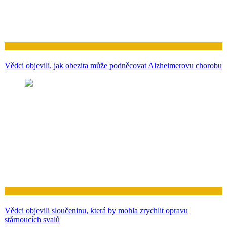
Zdraví
Vědci objevili, jak obezita může podněcovat Alzheimerovu chorobu
Zdraví
Vědci objevili sloučeninu, která by mohla zrychlit opravu
stárnoucích svalů