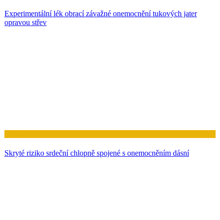
Experimentální lék obrací závažné onemocnění tukových jater
opravou střev
Zdraví
Skryté riziko srdeční chlopně spojené s onemocněním dásní