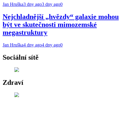
Jan Hruška
3 dny ago
3 dny ago
0
Nejchladnější „hvězdy“ galaxie mohou
být ve skutečnosti mimozemské
megastruktury
Jan Hruška
4 dny ago
4 dny ago
0
Sociální sítě
Zdraví