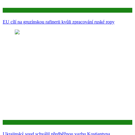
Aktuality
EU cílí na gruzínskou rafinerii kvůli zpracování ruské ropy
Aktuality
Ukrajinský soud schválil předběžnou vazbu Kostiantyna