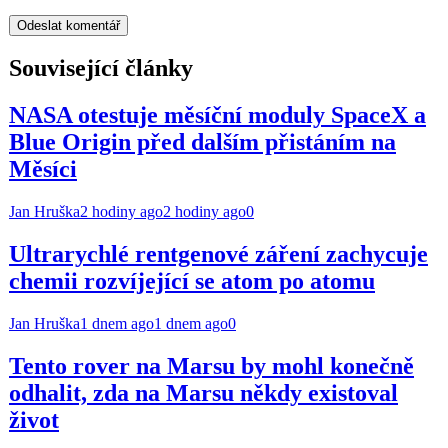
Související články
NASA otestuje měsíční moduly SpaceX a
Blue Origin před dalším přistáním na
Měsíci
Jan Hruška
2 hodiny ago
2 hodiny ago
0
Ultrarychlé rentgenové záření zachycuje
chemii rozvíjející se atom po atomu
Jan Hruška
1 dnem ago
1 dnem ago
0
Tento rover na Marsu by mohl konečně
odhalit, zda na Marsu někdy existoval
život