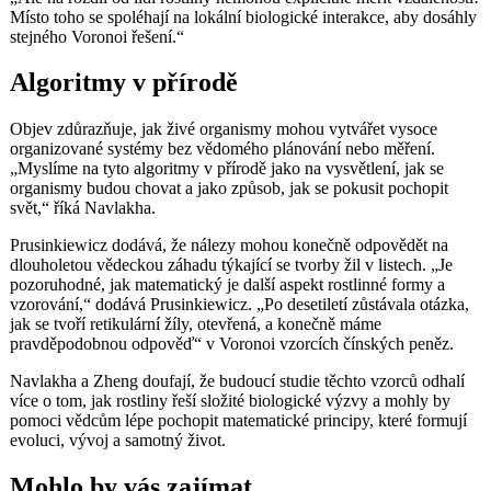
Místo toho se spoléhají na lokální biologické interakce, aby dosáhly
stejného Voronoi řešení.“
Algoritmy v přírodě
Objev zdůrazňuje, jak živé organismy mohou vytvářet vysoce
organizované systémy bez vědomého plánování nebo měření.
„Myslíme na tyto algoritmy v přírodě jako na vysvětlení, jak se
organismy budou chovat a jako způsob, jak se pokusit pochopit
svět,“ říká Navlakha.
Prusinkiewicz dodává, že nálezy mohou konečně odpovědět na
dlouholetou vědeckou záhadu týkající se tvorby žil v listech. „Je
pozoruhodné, jak matematický je další aspekt rostlinné formy a
vzorování,“ dodává Prusinkiewicz. „Po desetiletí zůstávala otázka,
jak se tvoří retikulární žíly, otevřená, a konečně máme
pravděpodobnou odpověď“ v Voronoi vzorcích čínských peněz.
Navlakha a Zheng doufají, že budoucí studie těchto vzorců odhalí
více o tom, jak rostliny řeší složité biologické výzvy a mohly by
pomoci vědcům lépe pochopit matematické principy, které formují
evoluci, vývoj a samotný život.
Mohlo by vás zajímat