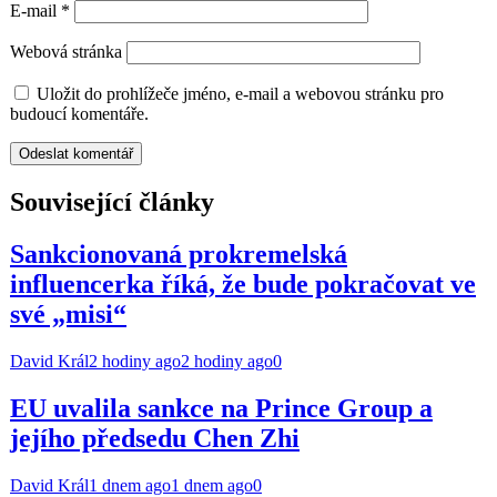
E-mail
*
Webová stránka
Uložit do prohlížeče jméno, e-mail a webovou stránku pro
budoucí komentáře.
Související články
Sankcionovaná prokremelská
influencerka říká, že bude pokračovat ve
své „misi“
David Král
2 hodiny ago
2 hodiny ago
0
EU uvalila sankce na Prince Group a
jejího předsedu Chen Zhi
David Král
1 dnem ago
1 dnem ago
0