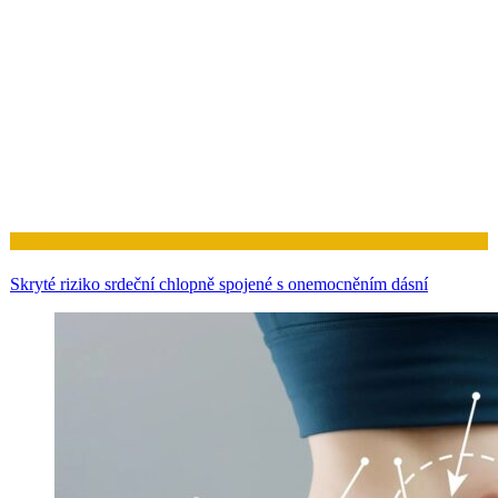
Zdraví
Skryté riziko srdeční chlopně spojené s onemocněním dásní