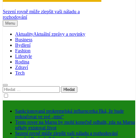
Sezení rovně může zlepšit vaši náladu a
rozhodování
Menu
Aktuality
Aktuální zprávy a novinky
Business
Bydlení
Fashion
Lifestyle
Rodina
Zdraví
Tech
Vyhledávání
Sankcionovaná prokremelská influencerka říká, že bude
pokračovat ve své „misi“
Tento rover na Marsu by mohl konečně odhalit, zda na Marsu
někdy existoval život
Sezení rovně může zlepšit vaši náladu a rozhodování