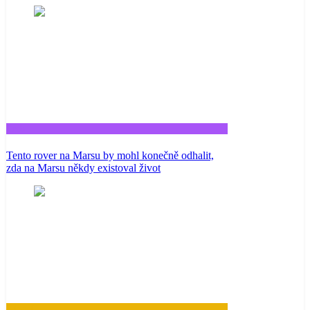
Tech
Tento rover na Marsu by mohl konečně odhalit,
zda na Marsu někdy existoval život
Zdraví