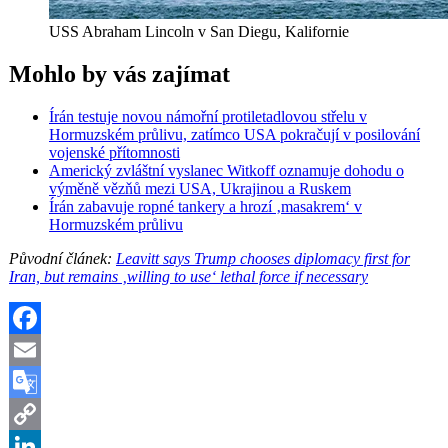
USS Abraham Lincoln v San Diegu, Kalifornie
Mohlo by vás zajímat
Írán testuje novou námořní protiletadlovou střelu v
Hormuzském průlivu, zatímco USA pokračují v posilování
vojenské přítomnosti
Americký zvláštní vyslanec Witkoff oznamuje dohodu o
výměně vězňů mezi USA, Ukrajinou a Ruskem
Írán zabavuje ropné tankery a hrozí ‚masakrem‘ v
Hormuzském průlivu
Původní článek:
Leavitt says Trump chooses diplomacy first for
Iran, but remains ‚willing to use‘ lethal force if necessary
Facebook
Email
Google
Translate
Copy