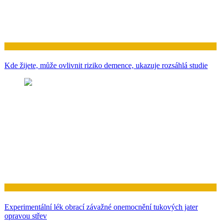
Zdraví
Kde žijete, může ovlivnit riziko demence, ukazuje rozsáhlá studie
Zdraví
Experimentální lék obrací závažné onemocnění tukových jater
opravou střev