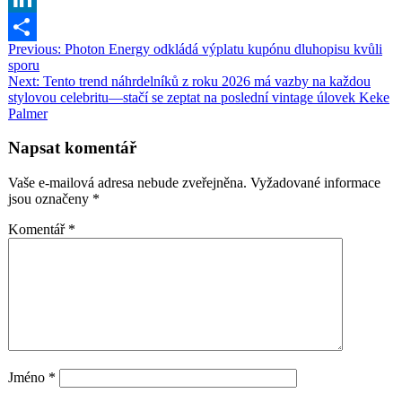
Link
LinkedIn
Navigace
Previous:
Photon Energy odkládá výplatu kupónu dluhopisu kvůli
Share
sporu
pro
Next:
Tento trend náhrdelníků z roku 2026 má vazby na každou
příspěvek
stylovou celebritu—stačí se zeptat na poslední vintage úlovek Keke
Palmer
Napsat komentář
Vaše e-mailová adresa nebude zveřejněna.
Vyžadované informace
jsou označeny
*
Komentář
*
Jméno
*