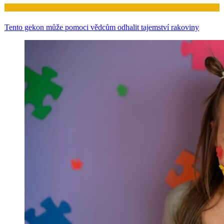
Zdraví
Tento gekon může pomoci vědcům odhalit tajemství rakoviny