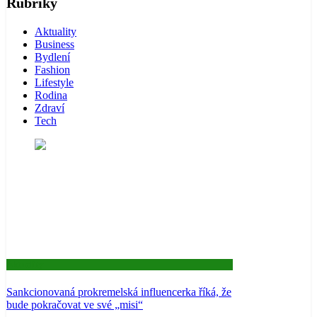
Rubriky
Aktuality
Business
Bydlení
Fashion
Lifestyle
Rodina
Zdraví
Tech
Aktuality
Sankcionovaná prokremelská influencerka říká, že
bude pokračovat ve své „misi“