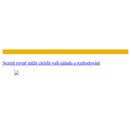
Zdraví
Sezení rovně může zlepšit vaši náladu a rozhodování