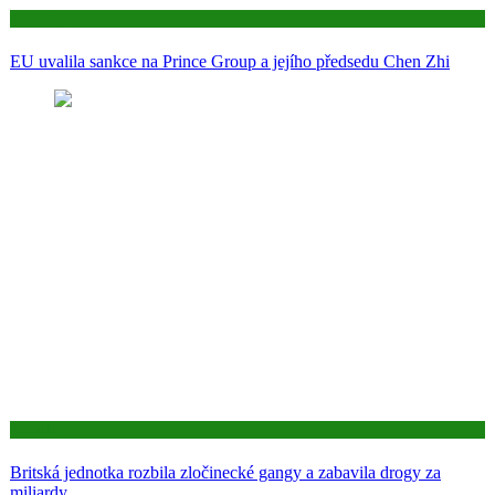
Aktuality
EU uvalila sankce na Prince Group a jejího předsedu Chen Zhi
Aktuality
Britská jednotka rozbila zločinecké gangy a zabavila drogy za
miliardy