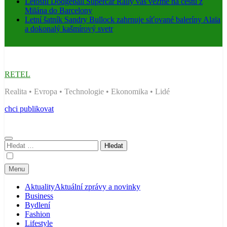
Letošní Dodgeball Supercar Rally vás vezme na cestu z
Milána do Barcelony
Letní šatník Sandry Bullock zahrnuje síťované baleríny Alaïa
a dokonalý kašmírový svetr
RETEL
Realita • Evropa • Technologie • Ekonomika • Lidé
chci publikovat
Vyhledávání
Menu
Aktuality
Aktuální zprávy a novinky
Business
Bydlení
Fashion
Lifestyle