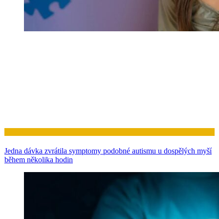
Zdraví
Jedna dávka zvrátila symptomy podobné autismu u dospělých myší
během několika hodin