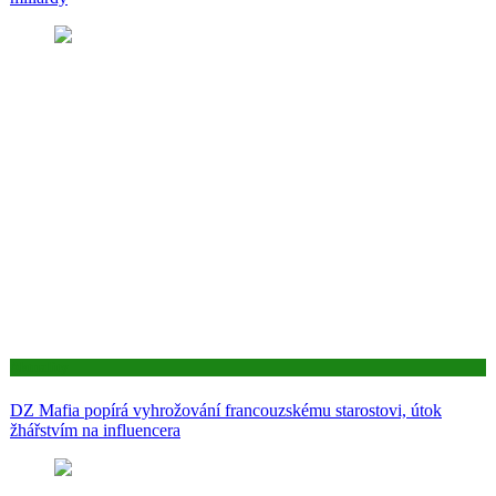
Aktuality
DZ Mafia popírá vyhrožování francouzskému starostovi, útok
žhářstvím na influencera