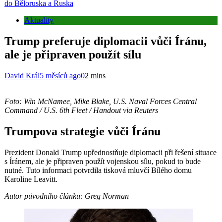
do Běloruska a Ruska
Aktuality
Trump preferuje diplomacii vůči Íránu,
ale je připraven použít sílu
David Král
5 měsíců ago
0
2 mins
Foto: Win McNamee, Mike Blake, U.S. Naval Forces Central
Command / U.S. 6th Fleet / Handout via Reuters
Trumpova strategie vůči Íránu
Prezident Donald Trump upřednostňuje diplomacii při řešení situace
s Íránem, ale je připraven použít vojenskou sílu, pokud to bude
nutné. Tuto informaci potvrdila tisková mluvčí Bílého domu
Karoline Leavitt.
Autor původního článku: Greg Norman