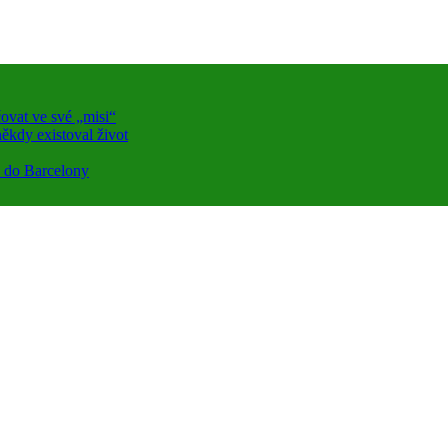
ovat ve své „misi“
ěkdy existoval život
a do Barcelony