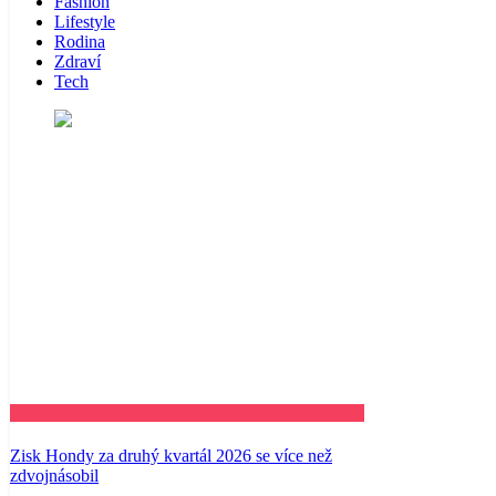
Fashion
Lifestyle
Rodina
Zdraví
Tech
Business
Zisk Hondy za druhý kvartál 2026 se více než
zdvojnásobil