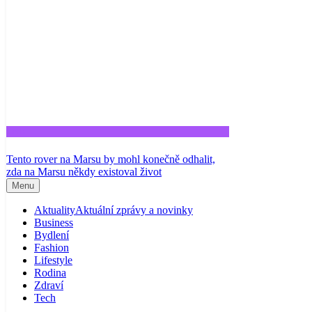
Tech
Tento rover na Marsu by mohl konečně odhalit,
zda na Marsu někdy existoval život
Menu
Aktuality
Aktuální zprávy a novinky
Business
Bydlení
Fashion
Lifestyle
Rodina
Zdraví
Tech