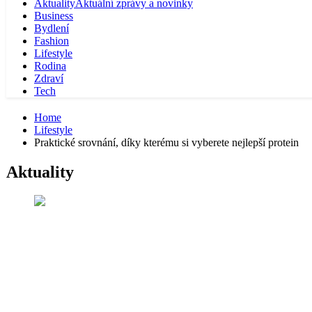
Aktuality
Aktuální zprávy a novinky
Business
Bydlení
Fashion
Lifestyle
Rodina
Zdraví
Tech
Home
Lifestyle
Praktické srovnání, díky kterému si vyberete nejlepší protein
Aktuality