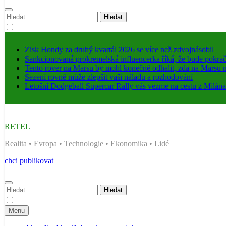
Vyhledávání
Zisk Hondy za druhý kvartál 2026 se více než zdvojnásobil
Sankcionovaná prokremelská influencerka říká, že bude pokrač
Tento rover na Marsu by mohl konečně odhalit, zda na Marsu n
Sezení rovně může zlepšit vaši náladu a rozhodování
Letošní Dodgeball Supercar Rally vás vezme na cestu z Milán
RETEL
Realita • Evropa • Technologie • Ekonomika • Lidé
chci publikovat
Vyhledávání
Menu