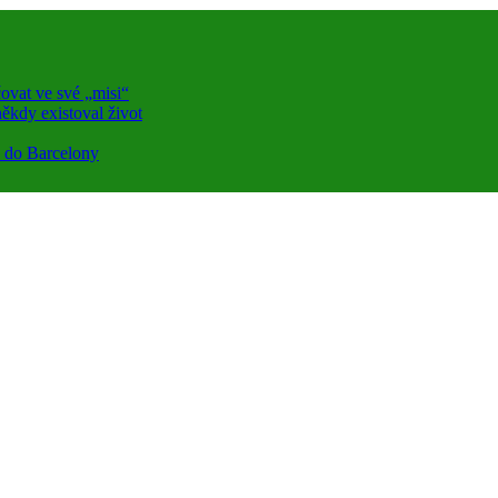
ovat ve své „misi“
ěkdy existoval život
a do Barcelony