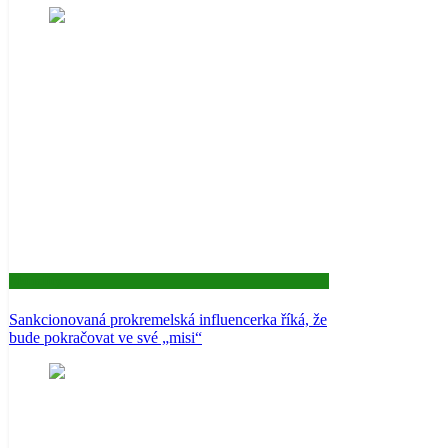
Aktuality
Sankcionovaná prokremelská influencerka říká, že
bude pokračovat ve své „misi“