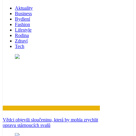
Aktuality
Business
Bydlení
Fashion
Lifestyle
Rodina
Zdraví
Tech
Zdraví
Vědci objevili sloučeninu, která by mohla zrychlit
opravu stárnoucích svalů