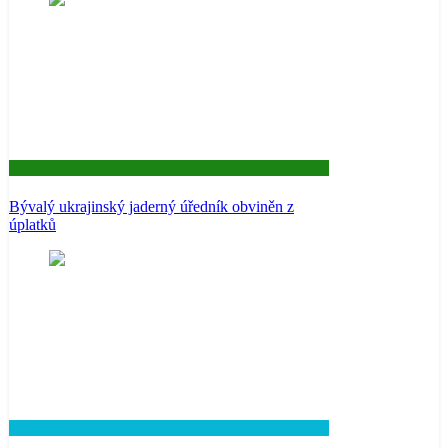
Aktuality
Bývalý ukrajinský jaderný úředník obviněn z
úplatků
Lifestyle