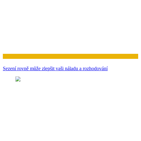
Zdraví
Sezení rovně může zlepšit vaši náladu a rozhodování