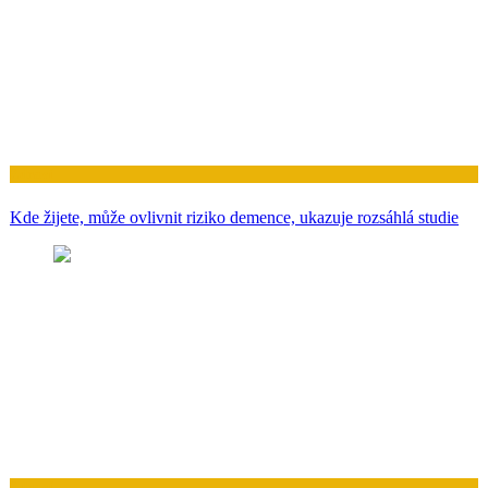
Zdraví
Kde žijete, může ovlivnit riziko demence, ukazuje rozsáhlá studie
Zdraví