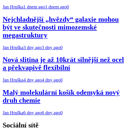
Jan Hruška
1 dnem ago
1 dnem ago
0
Nejchladnější „hvězdy“ galaxie mohou
být ve skutečnosti mimozemské
megastruktury
Jan Hruška
3 dny ago
3 dny ago
0
Nová slitina je až 10krát silnější než ocel
a překvapivě flexibilní
Jan Hruška
4 dny ago
4 dny ago
0
Malý molekulární košík odemyká nový
druh chemie
Jan Hruška
6 dny ago
6 dny ago
0
Sociální sítě