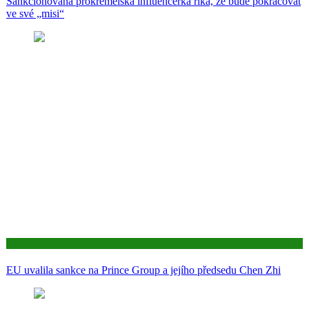
Sankcionovaná prokremelská influencerka říká, že bude pokračovat
ve své „misi“
Aktuality
EU uvalila sankce na Prince Group a jejího předsedu Chen Zhi