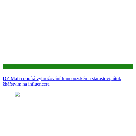
Aktuality
DZ Mafia popírá vyhrožování francouzskému starostovi, útok
žhářstvím na influencera