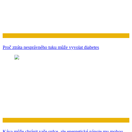
Zdraví
Proč ztráta nesprávného tuku může vyvolat diabetes
Zdraví
Káva může chránit vaše srdce, ale energetické nápoje mu mohou