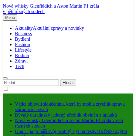
Nová whisky Glenfiddich a Aston Martin F1 zrála
v pěti různých sudech
Menu
Aktuality
Aktuální zprávy a novinky
Business
Bydlení
Fashion
Lifestyle
Rodina
Zdraví
Tech
Vyhledávání
Vědci objevili sloučeninu, která by mohla zrychlit opravu
stárnoucích svalů
Bývalý ukrajinský jaderný úředník obviněn z úplatků
Nová whisky Glenfiddich a Aston Martin F1 zrála v pěti
různých sudech
Dua Lipa přináší svůj osobitý styl na festival s řetízkovými