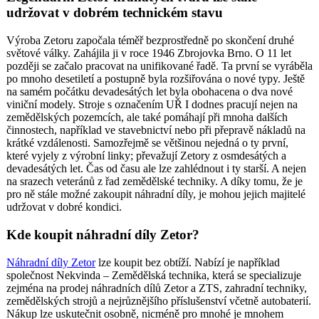
udržovat v dobrém technickém stavu
Výroba Zetoru započala téměř bezprostředně po skončení druhé
světové války. Zahájila ji v roce 1946 Zbrojovka Brno. O 11 let
později se začalo pracovat na unifikované řadě. Ta první se vyráběla
po mnoho desetiletí a postupně byla rozšiřována o nové typy. Ještě
na samém počátku devadesátých let byla obohacena o dva nové
viniční modely. Stroje s označením UŘ I dodnes pracují nejen na
zemědělských pozemcích, ale také pomáhají při mnoha dalších
činnostech, například ve stavebnictví nebo při přepravě nákladů na
krátké vzdálenosti. Samozřejmě se většinou nejedná o ty první,
které vyjely z výrobní linky; převažují Zetory z osmdesátých a
devadesátých let. Čas od času ale lze zahlédnout i ty starší. A nejen
na srazech veteránů z řad zemědělské techniky. A díky tomu, že je
pro ně stále možné zakoupit náhradní díly, je mohou jejich majitelé
udržovat v dobré kondici.
Kde koupit náhradní díly Zetor?
Náhradní díly Zetor
lze koupit bez obtíží. Nabízí je například
společnost Nekvinda – Zemědělská technika, která se specializuje
zejména na prodej náhradních dílů Zetor a ZTS, zahradní techniky,
zemědělských strojů a nejrůznějšího příslušenství včetně autobaterií.
Nákup lze uskutečnit osobně, nicméně pro mnohé je mnohem