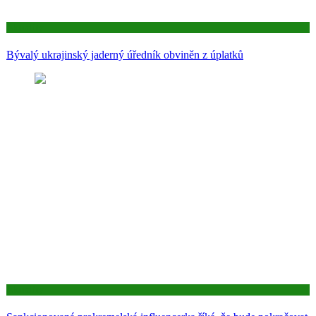
Aktuality
Bývalý ukrajinský jaderný úředník obviněn z úplatků
Aktuality