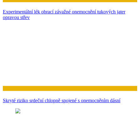
Experimentální lék obrací závažné onemocnění tukových jater
opravou střev
Zdraví
Skryté riziko srdeční chlopně spojené s onemocněním dásní