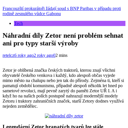
Francouzští prokurátoři žádají soud s BNP Paribas v případu proti
rodině zesnulého vůdce Gabonu
Tech
Náhradní díly Zetor není problém sehnat
ani pro typy starší výroby
retelcz
6 roky ago
2 roky ago
0
2 mins
Zetor je oblíbená značka českých traktorů, kterou znají všichni
obyvatelé českého venkova i každý, kdo alespoň občas vyjede
mimo město na chalupu nebo jen tak do přírody. Zejména ti, kteří si
pamatují období komunismu, případně alespoň několik let hned po
sametové revoluci, mají pevně zarytý do paměti Zetor UŘ I. A i
když ho na našich polích postupně nahrazují modernější modely
Zetoru i traktory zahraničních značek, starší Zetory dodnes využívá
nejeden zemědělec.
Legendární Zetor hranatých tvarů lze stále