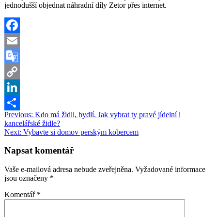
jednodušší objednat náhradní díly Zetor přes internet.
Facebook
Email
Google
Translate
Copy
Link
LinkedIn
Navigace
Previous:
Kdo má židli, bydlí. Jak vybrat ty pravé jídelní i
Share
kancelářské židle?
pro
Next:
Vybavte si domov perským kobercem
příspěvek
Napsat komentář
Vaše e-mailová adresa nebude zveřejněna.
Vyžadované informace
jsou označeny
*
Komentář
*