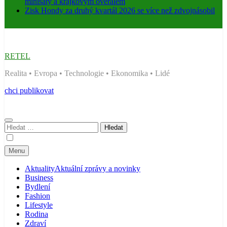
minišaty a krajkovým overalem
Zisk Hondy za druhý kvartál 2026 se více než zdvojnásobil
RETEL
Realita • Evropa • Technologie • Ekonomika • Lidé
chci publikovat
Vyhledávání
Menu
Aktuality
Aktuální zprávy a novinky
Business
Bydlení
Fashion
Lifestyle
Rodina
Zdraví