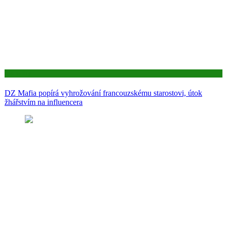
Aktuality
DZ Mafia popírá vyhrožování francouzskému starostovi, útok
žhářstvím na influencera