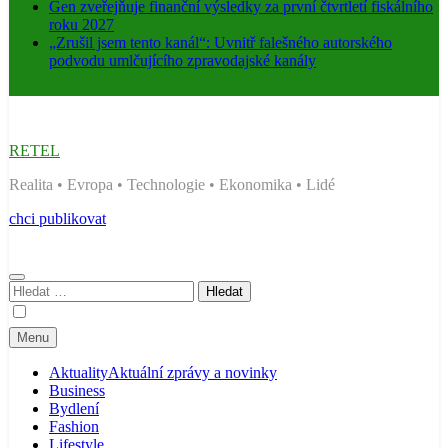
Gen zveřejňuje finanční výsledky za první čtvrtletí fiskálního
roku 2027
„Zrušil jsem tento kanál“: Uvnitř falešného autorského
podvodu umlčujícího zpravodajské kanály
RETEL
Realita • Evropa • Technologie • Ekonomika • Lidé
chci publikovat
Vyhledávání
Menu
Aktuality
Aktuální zprávy a novinky
Business
Bydlení
Fashion
Lifestyle