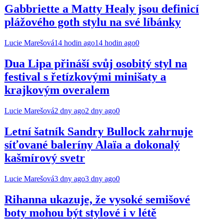
Gabbriette a Matty Healy jsou definicí
plážového goth stylu na své líbánky
Lucie Marešová
14 hodin ago
14 hodin ago
0
Dua Lipa přináší svůj osobitý styl na
festival s řetízkovými minišaty a
krajkovým overalem
Lucie Marešová
2 dny ago
2 dny ago
0
Letní šatník Sandry Bullock zahrnuje
síťované baleríny Alaïa a dokonalý
kašmírový svetr
Lucie Marešová
3 dny ago
3 dny ago
0
Rihanna ukazuje, že vysoké semišové
boty mohou být stylové i v létě