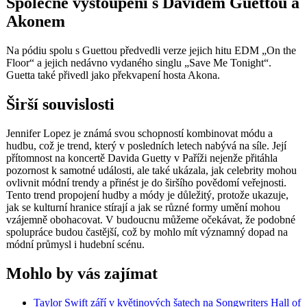
Společné vystoupení s Davidem Guettou a
Akonem
Na pódiu spolu s Guettou předvedli verze jejich hitu EDM „On the
Floor“ a jejich nedávno vydaného singlu „Save Me Tonight“.
Guetta také přivedl jako překvapení hosta Akona.
Širší souvislosti
Jennifer Lopez je známá svou schopností kombinovat módu a
hudbu, což je trend, který v posledních letech nabývá na síle. Její
přítomnost na koncertě Davida Guetty v Paříži nejenže přitáhla
pozornost k samotné události, ale také ukázala, jak celebrity mohou
ovlivnit módní trendy a přinést je do širšího povědomí veřejnosti.
Tento trend propojení hudby a módy je důležitý, protože ukazuje,
jak se kulturní hranice stírají a jak se různé formy umění mohou
vzájemně obohacovat. V budoucnu můžeme očekávat, že podobné
spolupráce budou častější, což by mohlo mít významný dopad na
módní průmysl i hudební scénu.
Mohlo by vás zajímat
Taylor Swift září v květinových šatech na Songwriters Hall of