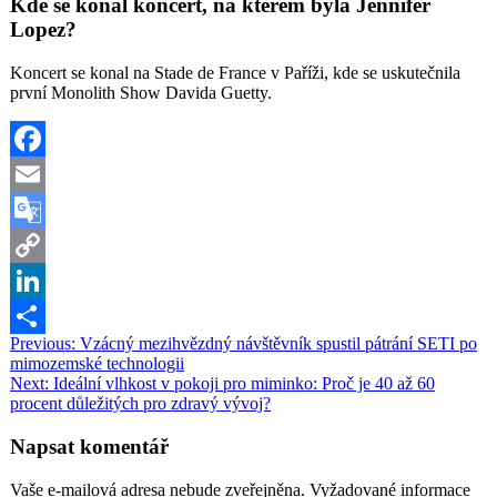
Kde se konal koncert, na kterém byla Jennifer
Lopez?
Koncert se konal na Stade de France v Paříži, kde se uskutečnila
první Monolith Show Davida Guetty.
Facebook
Email
Google
Translate
Copy
Link
LinkedIn
Navigace
Previous:
Vzácný mezihvězdný návštěvník spustil pátrání SETI po
Share
mimozemské technologii
pro
Next:
Ideální vlhkost v pokoji pro miminko: Proč je 40 až 60
příspěvek
procent důležitých pro zdravý vývoj?
Napsat komentář
Vaše e-mailová adresa nebude zveřejněna.
Vyžadované informace