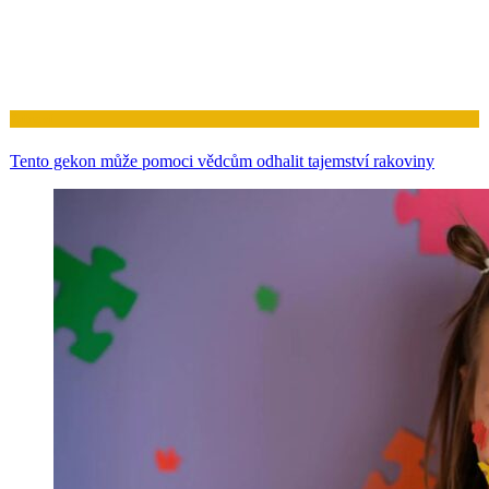
Zdraví
Tento gekon může pomoci vědcům odhalit tajemství rakoviny