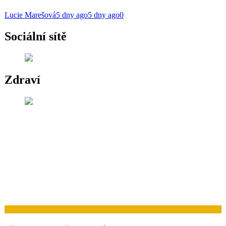
Lucie Marešová
5 dny ago
5 dny ago
0
Sociální sítě
Zdraví
Zdraví