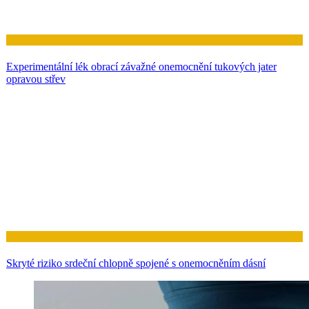
Zdraví
Experimentální lék obrací závažné onemocnění tukových jater
opravou střev
Zdraví
Skryté riziko srdeční chlopně spojené s onemocněním dásní