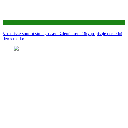
Aktuality
V maltské soudní síni syn zavražděné novinářky popisuje poslední
den s matkou