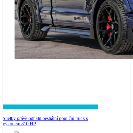
Lifestyle
Shelby právě odhalil bestiální pouliční truck s
výkonem 810 HP