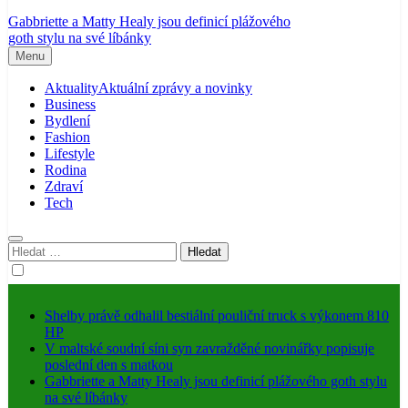
Gabbriette a Matty Healy jsou definicí plážového
goth stylu na své líbánky
Menu
Aktuality
Aktuální zprávy a novinky
Business
Bydlení
Fashion
Lifestyle
Rodina
Zdraví
Tech
Vyhledávání
Shelby právě odhalil bestiální pouliční truck s výkonem 810
HP
V maltské soudní síni syn zavražděné novinářky popisuje
poslední den s matkou
Gabbriette a Matty Healy jsou definicí plážového goth stylu
na své líbánky