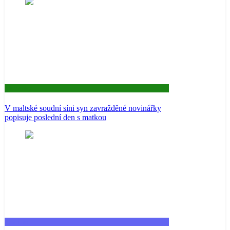
Aktuality
V maltské soudní síni syn zavražděné novinářky
popisuje poslední den s matkou
Fashion