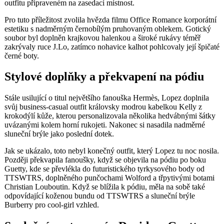
outfitu připraveném na zasedací místnost.
Pro tuto příležitost zvolila hvězda filmu Office Romance korporátní
estetiku s nadměrným černobílým pruhovaným oblekem. Gotický
soubor byl doplněn krajkovou halenkou a široké rukávy téměř
zakrývaly ruce J.Lo, zatímco nohavice kalhot pohlcovaly její špičaté
černé boty.
Stylové doplňky a překvapení na pódiu
Stále usilující o titul největšího fanouška Hermès, Lopez doplnila
svůj business-casual outfit královsky modrou kabelkou Kelly z
krokodýlí kůže, kterou personalizovala několika hedvábnými šátky
uvázanými kolem horní rukojeti. Nakonec si nasadila nadměrné
sluneční brýle jako poslední dotek.
Jak se ukázalo, toto nebyl konečný outfit, který Lopez tu noc nosila.
Později překvapila fanoušky, když se objevila na pódiu po boku
Guetty, kde se převlékla do futuristického tyrkysového body od
TTSWTRS, doplněného punčochami Wolford a třpytivými botami
Christian Louboutin. Když se blížila k pódiu, měla na sobě také
odpovídající koženou bundu od TTSWTRS a sluneční brýle
Burberry pro cool-girl vzhled.