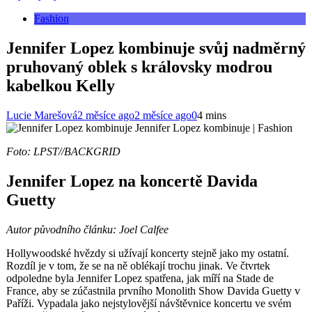
Fashion
Jennifer Lopez kombinuje svůj nadměrný
pruhovaný oblek s královsky modrou
kabelkou Kelly
Lucie Marešová
2 měsíce ago
2 měsíce ago
0
4 mins
Jennifer Lopez kombinuje | Fashion
Foto: LPST//BACKGRID
Jennifer Lopez na koncertě Davida
Guetty
Autor původního článku: Joel Calfee
Hollywoodské hvězdy si užívají koncerty stejně jako my ostatní.
Rozdíl je v tom, že se na ně oblékají trochu jinak. Ve čtvrtek
odpoledne byla Jennifer Lopez spatřena, jak míří na Stade de
France, aby se zúčastnila prvního Monolith Show Davida Guetty v
Paříži. Vypadala jako nejstylovější návštěvnice koncertu ve svém