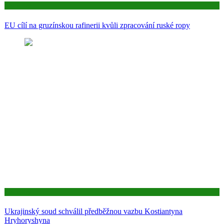
Aktuality
EU cílí na gruzínskou rafinerii kvůli zpracování ruské ropy
Aktuality
Ukrajinský soud schválil předběžnou vazbu Kostiantyna
Hryhoryshyna