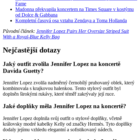
Fame
Madonna překvapila koncertem na Times Square v kostýmu
od Dolce & Gabbana
Kompletní časová osa vztahu Zendaya a Toma Hollanda
Původní článek:
Jennifer Lopez Pairs Her Oversize Striped Suit
With a Royal-Blue Kelly Bag
Nejčastější dotazy
Jaký outfit zvolila Jennifer Lopez na koncertě
Davida Guetty?
Jennifer Lopez zvolila nadměrný černobílý pruhovaný oblek, který
kombinovala s krajkovou halenkou. Tento stylový outfit byl
doplněn širokými rukávy, které téměř zakrývaly její ruce.
Jaké doplňky měla Jennifer Lopez na koncertě?
Jennifer Lopez doplnila svůj outfit o stylové doplňky, včetně
královsky modré kabelky Kelly od značky Hermès. Tyto doplňky
dodaly jejímu vzhledu elegantní a sofistikovaný nádech.