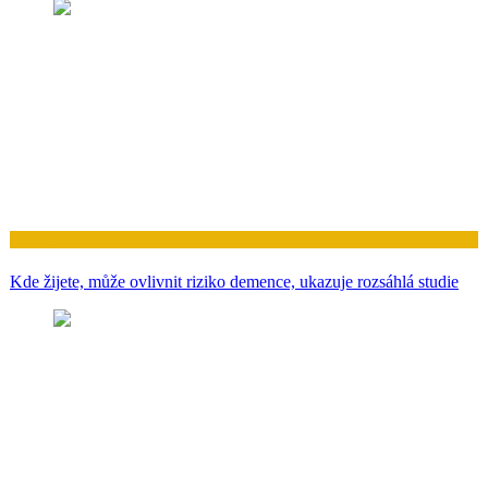
Zdraví
Kde žijete, může ovlivnit riziko demence, ukazuje rozsáhlá studie