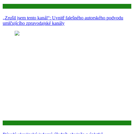
Aktuality
„Zrušil jsem tento kanál“: Uvnitř falešného autorského podvodu
umlčujícího zpravodajské kanály
Aktuality