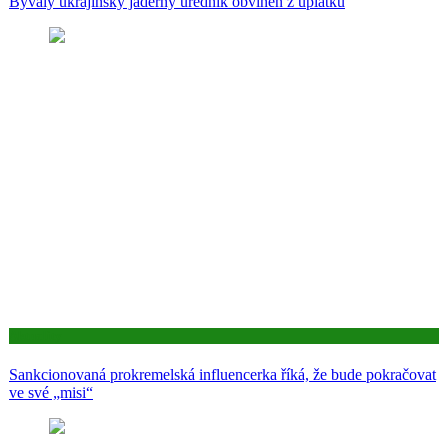
Bývalý ukrajinský jaderný úředník obviněn z úplatků
Aktuality
Sankcionovaná prokremelská influencerka říká, že bude pokračovat
ve své „misi“