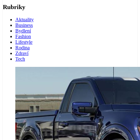
Rubriky
Aktuality
Business
Bydlení
Fashion
Lifestyle
Rodina
Zdraví
Tech