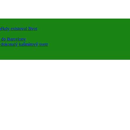
ěkdy existoval život
a do Barcelony
a dokonalý kašmírový svetr