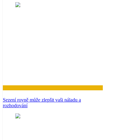
Zdraví
Sezení rovně může zlepšit vaši náladu a
rozhodování