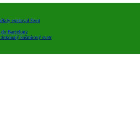
ěkdy existoval život
a do Barcelony
a dokonalý kašmírový svetr