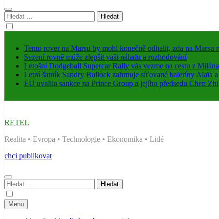
Vyhledávání
Tento rover na Marsu by mohl konečně odhalit, zda na Marsu n
Sezení rovně může zlepšit vaši náladu a rozhodování
Letošní Dodgeball Supercar Rally vás vezme na cestu z Milán
Letní šatník Sandry Bullock zahrnuje síťované baleríny Alaïa 
EU uvalila sankce na Prince Group a jejího předsedu Chen Zhi
RETEL
Realita • Evropa • Technologie • Ekonomika • Lidé
chci publikovat
Vyhledávání
Menu