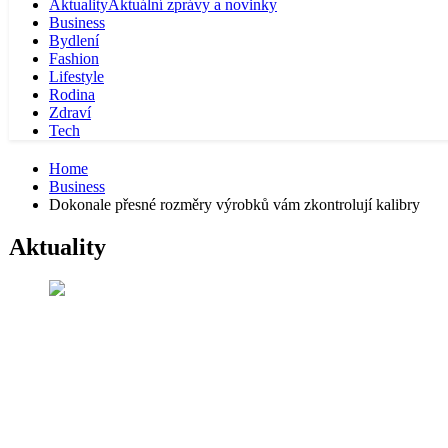
Aktuality
Aktuální zprávy a novinky
Business
Bydlení
Fashion
Lifestyle
Rodina
Zdraví
Tech
Home
Business
Dokonale přesné rozměry výrobků vám zkontrolují kalibry
Aktuality