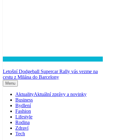
Lifestyle
Letošní Dodgeball Supercar Rally vás vezme na
cestu z Milána do Barcelony
Menu
Aktuality
Aktuální zprávy a novinky
Business
Bydlení
Fashion
Lifestyle
Rodina
Zdraví
Tech