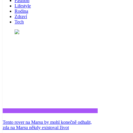
Fashion
Lifestyle
Rodina
Zdraví
Tech
Tech
Tento rover na Marsu by mohl konečně odhalit,
zda na Marsu někdy existoval život