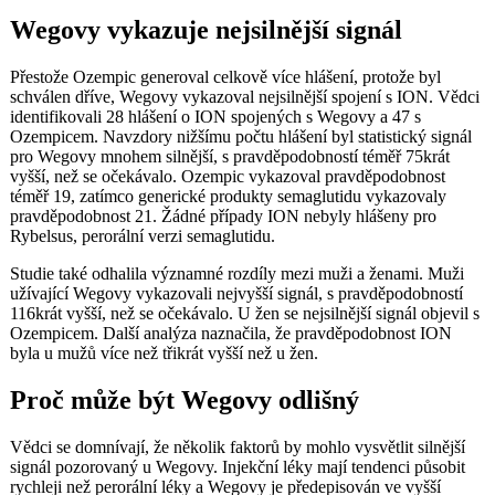
Wegovy vykazuje nejsilnější signál
Přestože Ozempic generoval celkově více hlášení, protože byl
schválen dříve, Wegovy vykazoval nejsilnější spojení s ION. Vědci
identifikovali 28 hlášení o ION spojených s Wegovy a 47 s
Ozempicem. Navzdory nižšímu počtu hlášení byl statistický signál
pro Wegovy mnohem silnější, s pravděpodobností téměř 75krát
vyšší, než se očekávalo. Ozempic vykazoval pravděpodobnost
téměř 19, zatímco generické produkty semaglutidu vykazovaly
pravděpodobnost 21. Žádné případy ION nebyly hlášeny pro
Rybelsus, perorální verzi semaglutidu.
Studie také odhalila významné rozdíly mezi muži a ženami. Muži
užívající Wegovy vykazovali nejvyšší signál, s pravděpodobností
116krát vyšší, než se očekávalo. U žen se nejsilnější signál objevil s
Ozempicem. Další analýza naznačila, že pravděpodobnost ION
byla u mužů více než třikrát vyšší než u žen.
Proč může být Wegovy odlišný
Vědci se domnívají, že několik faktorů by mohlo vysvětlit silnější
signál pozorovaný u Wegovy. Injekční léky mají tendenci působit
rychleji než perorální léky a Wegovy je předepisován ve vyšší