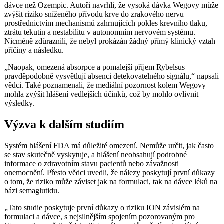
dávce než Ozempic. Autoři navrhli, že vysoká dávka Wegovy může
zvýšit riziko sníženého přívodu krve do zrakového nervu
prostřednictvím mechanismů zahrnujících pokles krevního tlaku,
ztrátu tekutin a nestabilitu v autonomním nervovém systému.
Nicméně zdůraznili, že nebyl prokázán žádný přímý klinický vztah
příčiny a následku.
„Naopak, omezená absorpce a pomalejší příjem Rybelsus
pravděpodobně vysvětlují absenci detekovatelného signálu,“ napsali
vědci. Také poznamenali, že mediální pozornost kolem Wegovy
mohla zvýšit hlášení vedlejších účinků, což by mohlo ovlivnit
výsledky.
Výzva k dalším studiím
Systém hlášení FDA má důležité omezení. Nemůže určit, jak často
se stav skutečně vyskytuje, a hlášení neobsahují podrobné
informace o zdravotním stavu pacientů nebo závažnosti
onemocnění. Přesto vědci uvedli, že nálezy poskytují první důkazy
o tom, že riziko může záviset jak na formulaci, tak na dávce léků na
bázi semaglutidu.
„Tato studie poskytuje první důkazy o riziku ION závislém na
formulaci a dávce, s nejsilnějším spojením pozorovaným pro