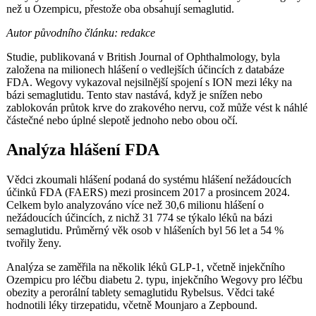
než u Ozempicu, přestože oba obsahují semaglutid.
Autor původního článku: redakce
Studie, publikovaná v British Journal of Ophthalmology, byla
založena na milionech hlášení o vedlejších účincích z databáze
FDA. Wegovy vykazoval nejsilnější spojení s ION mezi léky na
bázi semaglutidu. Tento stav nastává, když je snížen nebo
zablokován průtok krve do zrakového nervu, což může vést k náhlé
částečné nebo úplné slepotě jednoho nebo obou očí.
Analýza hlášení FDA
Vědci zkoumali hlášení podaná do systému hlášení nežádoucích
účinků FDA (FAERS) mezi prosincem 2017 a prosincem 2024.
Celkem bylo analyzováno více než 30,6 milionu hlášení o
nežádoucích účincích, z nichž 31 774 se týkalo léků na bázi
semaglutidu. Průměrný věk osob v hlášeních byl 56 let a 54 %
tvořily ženy.
Analýza se zaměřila na několik léků GLP-1, včetně injekčního
Ozempicu pro léčbu diabetu 2. typu, injekčního Wegovy pro léčbu
obezity a perorální tablety semaglutidu Rybelsus. Vědci také
hodnotili léky tirzepatidu, včetně Mounjaro a Zepbound.