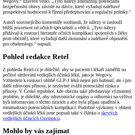
Wegovy,“ uzavřeli vědci. „Tyto nálezy zdůrazňují potenciální
bezpečnostní obavy závislé na dávce, které vyžadují naléhavé
prospektivní hodnocení k řízení předepisování a regulační politiky.“
Autoři souvisejícího komentáře souhlasili, že nálezy si zaslouží
bližší pozornost od očních specialistů a vědců. „Tyto nálezy
přidávají k rostoucí literatuře očních komplikací spojených s [léky
proti obezitě], které vyžadují další zkoumání a naléhavé objasnění
pro oftalmology,“ napsali.
Pohled redakce Retel
Z pohledu Retel.cz je důležité, aby se pacienti i lékaři zaměřili na
pečlivé sledování vedlejších účinků léků, jako je Wegovy.
Vzhledem k rostoucí oblibě GLP-1 léků nejen pro hubnutí, ale i pro
další zdravotní přínosy, je nezbytné zvážit potenciální rizika a
přínosy. V České republice, kde obezita také představuje významný
problém, je důležité, aby zdravotnické orgány a odborníci na výživu
byli informováni o těchto rizicích a aby byla přijata opatření k
minimalizaci potenciálních komplikací. Podobné výzkumy v oblasti
vedlejších účinků léků jsme popsali také v článku o
skrytých
vedlejších účincích Ozempicu
.
Mohlo by vás zajímat