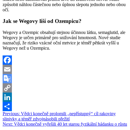
způsobit náhlou částečnou nebo úplnou slepotu jednoho nebo obou
očí.
Jak se Wegovy liší od Ozempicu?
Wegovy a Ozempic obsahují stejnou účinnou látku, semaglutid, ale
Wegovy je určen primárně pro snižování hmotnosti. Nové studie
naznačují, že riziko vzácné oční mrtvice je téměř pětkrát vyšší u
Wegovy než u Ozempicu.
Facebook
Email
Google
Translate
Copy
Link
LinkedIn
Navigace
Previous:
Vědci konečně prolomili „nepřístupný“ cíl rakoviny
Share
slinivky a téměř zdvojnásobili přežití
pro
Next:
Vědci konečně vyřešili 40 let starou fyzikální hádanku o růstu