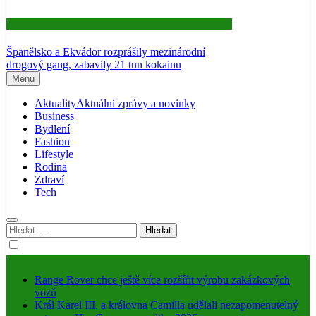
Aktuality
Španělsko a Ekvádor rozprášily mezinárodní
drogový gang, zabavily 21 tun kokainu
Menu
Aktuality
Aktuální zprávy a novinky
Business
Bydlení
Fashion
Lifestyle
Rodina
Zdraví
Tech
Vyhledávání
Range Rover chce ještě více rozšířit výrobu zakázkových
vozů
Král Karel III. a královna Camilla udělali nezapomenutelný