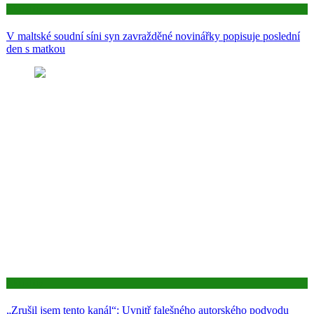
Aktuality
V maltské soudní síni syn zavražděné novinářky popisuje poslední
den s matkou
Aktuality
„Zrušil jsem tento kanál“: Uvnitř falešného autorského podvodu