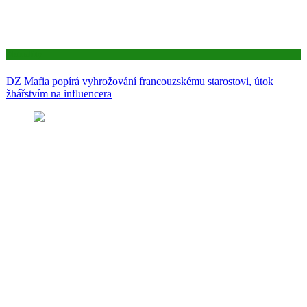
Aktuality
DZ Mafia popírá vyhrožování francouzskému starostovi, útok
žhářstvím na influencera