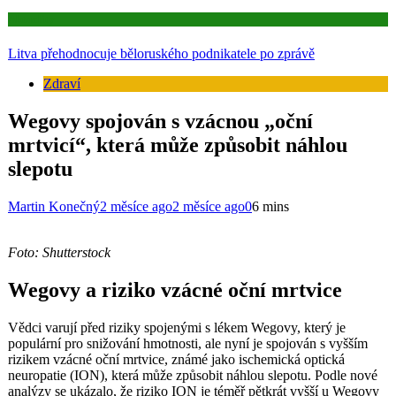
Aktuality
Litva přehodnocuje běloruského podnikatele po zprávě
Zdraví
Wegovy spojován s vzácnou „oční
mrtvicí“, která může způsobit náhlou
slepotu
Martin Konečný
2 měsíce ago
2 měsíce ago
0
6 mins
Foto: Shutterstock
Wegovy a riziko vzácné oční mrtvice
Vědci varují před riziky spojenými s lékem Wegovy, který je
populární pro snižování hmotnosti, ale nyní je spojován s vyšším
rizikem vzácné oční mrtvice, známé jako ischemická optická
neuropatie (ION), která může způsobit náhlou slepotu. Podle nové
analýzy se ukázalo, že riziko ION je téměř pětkrát vyšší u Wegovy