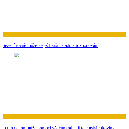
Zdraví
Sezení rovně může zlepšit vaši náladu a rozhodování
Zdraví
Tento gekon může pomoci vědcům odhalit tajemství rakoviny