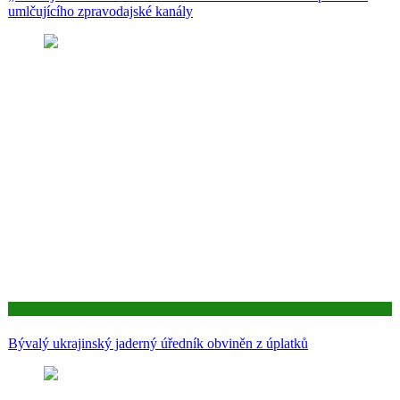
umlčujícího zpravodajské kanály
Aktuality
Bývalý ukrajinský jaderný úředník obviněn z úplatků