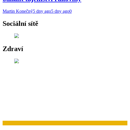
Martin Konečný
5 dny ago
5 dny ago
0
Sociální sítě
Zdraví
Zdraví