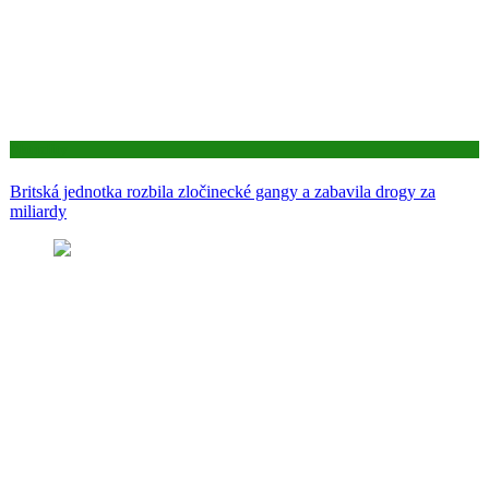
Aktuality
Britská jednotka rozbila zločinecké gangy a zabavila drogy za
miliardy