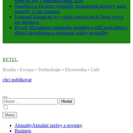
vstup na Hry Commonwealthu 2026
Španělsko a Ekvádor rozprášily mezinárodní drogový gang,
zabavily 21 tun kokainu
Extrémní klimatické jevy mění cestovní ruch: Nová výzva
pro destinace
Bývalý šéf kabinetu maltského premiéra svědčí proti příteli z
dětství obviněnému z objednání vraždy novinářky
RETEL
Realita • Evropa • Technologie • Ekonomika • Lidé
chci publikovat
Vyhledávání
Menu
Aktuality
Aktuální zprávy a novinky
Business