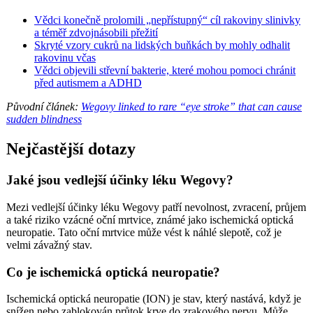
Vědci konečně prolomili „nepřístupný“ cíl rakoviny slinivky
a téměř zdvojnásobili přežití
Skryté vzory cukrů na lidských buňkách by mohly odhalit
rakovinu včas
Vědci objevili střevní bakterie, které mohou pomoci chránit
před autismem a ADHD
Původní článek:
Wegovy linked to rare “eye stroke” that can cause
sudden blindness
Nejčastější dotazy
Jaké jsou vedlejší účinky léku Wegovy?
Mezi vedlejší účinky léku Wegovy patří nevolnost, zvracení, průjem
a také riziko vzácné oční mrtvice, známé jako ischemická optická
neuropatie. Tato oční mrtvice může vést k náhlé slepotě, což je
velmi závažný stav.
Co je ischemická optická neuropatie?
Ischemická optická neuropatie (ION) je stav, který nastává, když je
snížen nebo zablokován průtok krve do zrakového nervu. Může