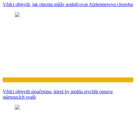
Vědci objevili, jak obezita může podněcovat Alzheimerovu chorobu
Zdraví
Vědci objevili sloučeninu, která by mohla zrychlit opravu
stárnoucích svalů