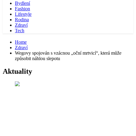
Bydlení
Fashion
Lifestyle
Rodina
Zdraví
Tech
Home
Zdraví
Wegovy spojován s vzácnou „oční mrtvicí“, která může
způsobit náhlou slepotu
Aktuality