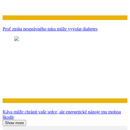
Zdraví
Proč ztráta nesprávného tuku může vyvolat diabetes
Zdraví
Káva může chránit vaše srdce, ale energetické nápoje mu mohou
škodit
Show more