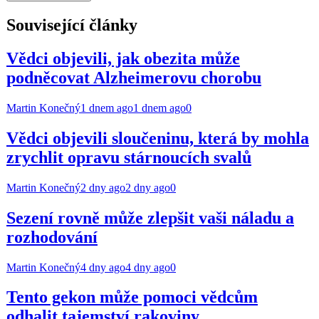
Související články
Vědci objevili, jak obezita může
podněcovat Alzheimerovu chorobu
Martin Konečný
1 dnem ago
1 dnem ago
0
Vědci objevili sloučeninu, která by mohla
zrychlit opravu stárnoucích svalů
Martin Konečný
2 dny ago
2 dny ago
0
Sezení rovně může zlepšit vaši náladu a
rozhodování
Martin Konečný
4 dny ago
4 dny ago
0
Tento gekon může pomoci vědcům
odhalit tajemství rakoviny