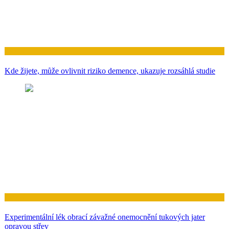
Zdraví
Kde žijete, může ovlivnit riziko demence, ukazuje rozsáhlá studie
Zdraví
Experimentální lék obrací závažné onemocnění tukových jater
opravou střev