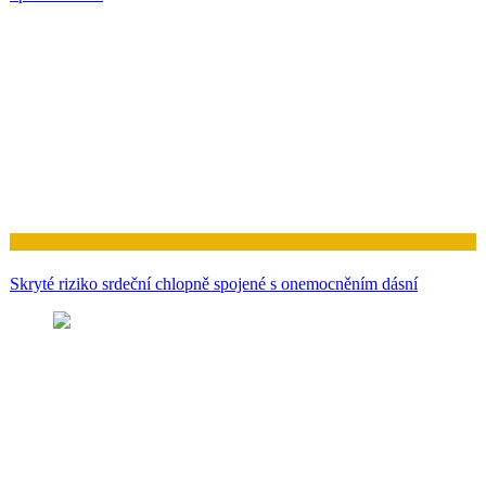
Zdraví
Skryté riziko srdeční chlopně spojené s onemocněním dásní