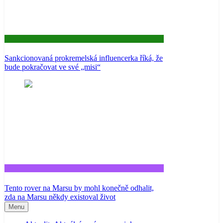
Aktuality
Sankcionovaná prokremelská influencerka říká, že
bude pokračovat ve své „misi“
Tech
Tento rover na Marsu by mohl konečně odhalit,
zda na Marsu někdy existoval život
Menu