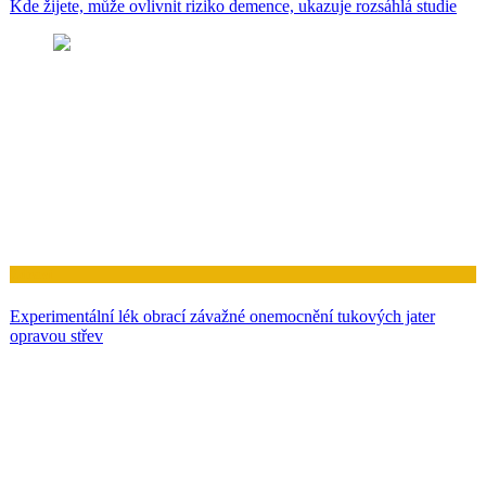
Kde žijete, může ovlivnit riziko demence, ukazuje rozsáhlá studie
Zdraví
Experimentální lék obrací závažné onemocnění tukových jater
opravou střev