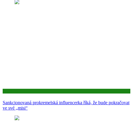
Aktuality
Sankcionovaná prokremelská influencerka říká, že bude pokračovat
ve své „misi“