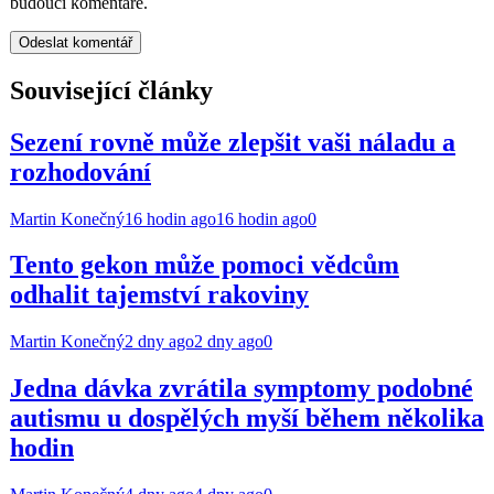
budoucí komentáře.
Související články
Sezení rovně může zlepšit vaši náladu a
rozhodování
Martin Konečný
16 hodin ago
16 hodin ago
0
Tento gekon může pomoci vědcům
odhalit tajemství rakoviny
Martin Konečný
2 dny ago
2 dny ago
0
Jedna dávka zvrátila symptomy podobné
autismu u dospělých myší během několika
hodin