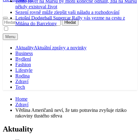
Tento rover na Marsu by mohl konečně odhalit, zda na Marsu
někdy existoval život
Sezení rovně může zlepšit vaši náladu a rozhodování
Letošní Dodgeball Supercar Rally vás vezme na cestu z
Vyhledávání
Milána do Barcelony
Menu
Aktuality
Aktuální zprávy a novinky
Business
Bydlení
Fashion
Lifestyle
Rodina
Zdraví
Tech
Home
Zdraví
Většina Američanů neví, že tato potravina zvyšuje riziko
rakoviny tlustého střeva
Aktuality