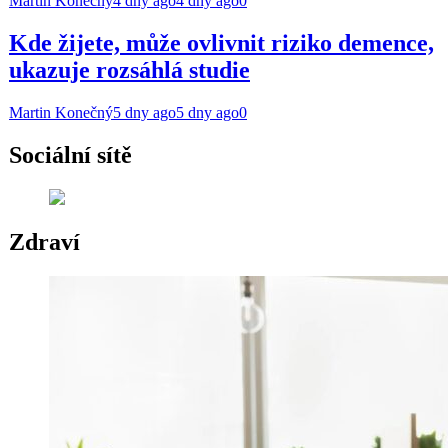
Martin Konečný
4 dny ago
4 dny ago
0
Kde žijete, může ovlivnit riziko demence,
ukazuje rozsáhlá studie
Martin Konečný
5 dny ago
5 dny ago
0
Sociální sítě
Zdraví