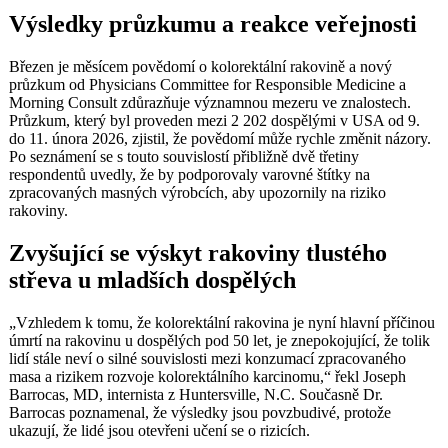
Výsledky průzkumu a reakce veřejnosti
Březen je měsícem povědomí o kolorektální rakovině a nový
průzkum od Physicians Committee for Responsible Medicine a
Morning Consult zdůrazňuje významnou mezeru ve znalostech.
Průzkum, který byl proveden mezi 2 202 dospělými v USA od 9.
do 11. února 2026, zjistil, že povědomí může rychle změnit názory.
Po seznámení se s touto souvislostí přibližně dvě třetiny
respondentů uvedly, že by podporovaly varovné štítky na
zpracovaných masných výrobcích, aby upozornily na riziko
rakoviny.
Zvyšující se výskyt rakoviny tlustého
střeva u mladších dospělých
„Vzhledem k tomu, že kolorektální rakovina je nyní hlavní příčinou
úmrtí na rakovinu u dospělých pod 50 let, je znepokojující, že tolik
lidí stále neví o silné souvislosti mezi konzumací zpracovaného
masa a rizikem rozvoje kolorektálního karcinomu,“ řekl Joseph
Barrocas, MD, internista z Huntersville, N.C. Současně Dr.
Barrocas poznamenal, že výsledky jsou povzbudivé, protože
ukazují, že lidé jsou otevřeni učení se o rizicích.