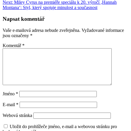
pro
Next:
Miley Cyrus na premiéře speciálu k 20. výročí ‚Hannah
příspěvek
Montana‘: Styl, který spojuje minulost a současnost
Napsat komentář
Vaše e-mailová adresa nebude zveřejněna.
Vyžadované informace
jsou označeny
*
Komentář
*
Jméno
*
E-mail
*
Webová stránka
Uložit do prohlížeče jméno, e-mail a webovou stránku pro