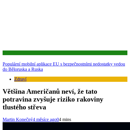
Aktuality
Populární mobilní aplikace EU s bezpečnostními nedostatky vedou
do Běloruska a Ruska
Zdraví
Většina Američanů neví, že tato
potravina zvyšuje riziko rakoviny
tlustého střeva
Martin Konečný
4 měsíce ago
0
4 mins