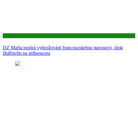
Aktuality
DZ Mafia popírá vyhrožování francouzskému starostovi, útok
žhářstvím na influencera