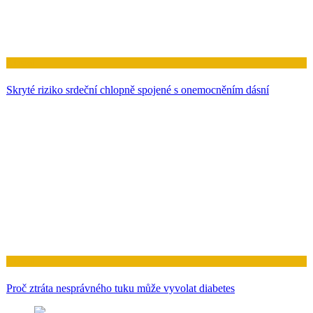
Zdraví
Skryté riziko srdeční chlopně spojené s onemocněním dásní
Zdraví
Proč ztráta nesprávného tuku může vyvolat diabetes