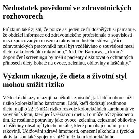
Nedostatek povědomí ve zdravotnických
rozhovorech
Průzkum také zjistil, že pouze asi jeden ze tří dospělých si pamatuje,
že obdržel informace od zdravotnického profesionála o souvislosti
mezi zpracovaným masem a rakovinou tlustého střeva. „Více
zdravotnických pracovníků musí být vzděláváno o souvislosti mezi
dietou a kolorektální rakovinou,“ řekl Dr. Barrocas, „a kromě
doporučení screeningu by měli s pacienty diskutovat o ochranných
přínosech diety bohaté na ovoce, zeleninu, obiloviny a luštěniny.“
Výzkum ukazuje, že dieta a životní styl
mohou snížit riziko
Vědecké důkazy ukazují na několik způsobů, jak lidé mohou snížit
riziko kolorektálního karcinomu. Lidé, kteří dodržují rostlinnou
dietu, mají o 22 % nižší riziko rozvoje kolorektálních karcinomů ve
srovnání s těmi, kteří jedí všežravou dietu. To může být způsobeno
tím, že rostlinné potraviny jako ovoce, zelenina, celozrnné obiloviny
a luštěniny obsahují fytochemikálie, které pomáhají chránit proti
rakovině. Udržování zdravé hmotnosti, omezení alkoholu a fyzická
aktivita jsou také spojeny s nižším rizikem kolorektálního