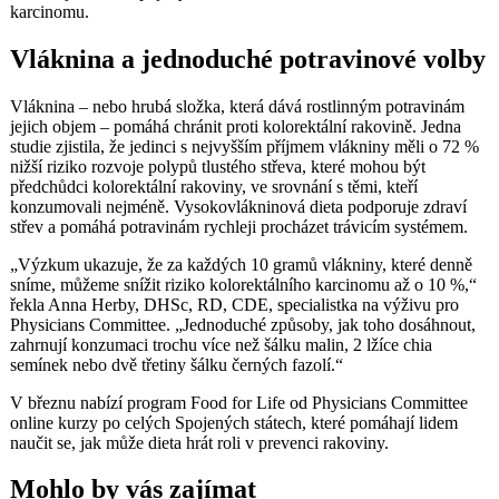
karcinomu.
Vláknina a jednoduché potravinové volby
Vláknina – nebo hrubá složka, která dává rostlinným potravinám
jejich objem – pomáhá chránit proti kolorektální rakovině. Jedna
studie zjistila, že jedinci s nejvyšším příjmem vlákniny měli o 72 %
nižší riziko rozvoje polypů tlustého střeva, které mohou být
předchůdci kolorektální rakoviny, ve srovnání s těmi, kteří
konzumovali nejméně. Vysokovlákninová dieta podporuje zdraví
střev a pomáhá potravinám rychleji procházet trávicím systémem.
„Výzkum ukazuje, že za každých 10 gramů vlákniny, které denně
sníme, můžeme snížit riziko kolorektálního karcinomu až o 10 %,“
řekla Anna Herby, DHSc, RD, CDE, specialistka na výživu pro
Physicians Committee. „Jednoduché způsoby, jak toho dosáhnout,
zahrnují konzumaci trochu více než šálku malin, 2 lžíce chia
semínek nebo dvě třetiny šálku černých fazolí.“
V březnu nabízí program Food for Life od Physicians Committee
online kurzy po celých Spojených státech, které pomáhají lidem
naučit se, jak může dieta hrát roli v prevenci rakoviny.
Mohlo by vás zajímat