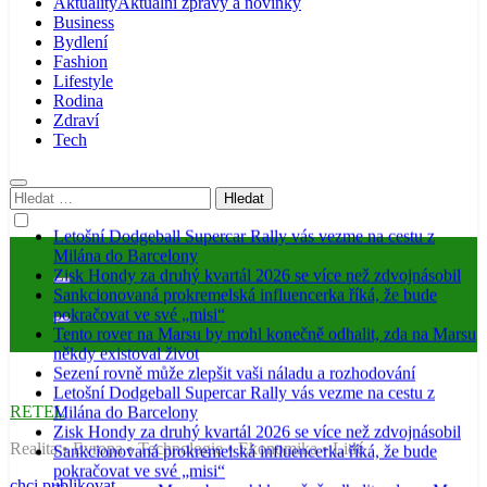
Aktuality
Aktuální zprávy a novinky
Business
Bydlení
Fashion
Lifestyle
Rodina
Zdraví
Tech
Vyhledávání
Letošní Dodgeball Supercar Rally vás vezme na cestu z
Milána do Barcelony
Zisk Hondy za druhý kvartál 2026 se více než zdvojnásobil
Sankcionovaná prokremelská influencerka říká, že bude
pokračovat ve své „misi“
Tento rover na Marsu by mohl konečně odhalit, zda na Marsu
někdy existoval život
Sezení rovně může zlepšit vaši náladu a rozhodování
Letošní Dodgeball Supercar Rally vás vezme na cestu z
RETEL
Milána do Barcelony
Zisk Hondy za druhý kvartál 2026 se více než zdvojnásobil
Realita • Evropa • Technologie • Ekonomika • Lidé
Sankcionovaná prokremelská influencerka říká, že bude
pokračovat ve své „misi“
chci publikovat