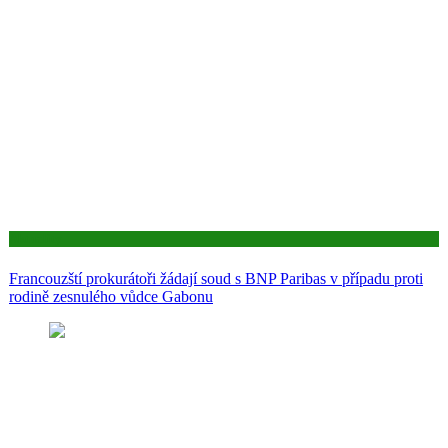
Aktuality
Francouzští prokurátoři žádají soud s BNP Paribas v případu proti
rodině zesnulého vůdce Gabonu