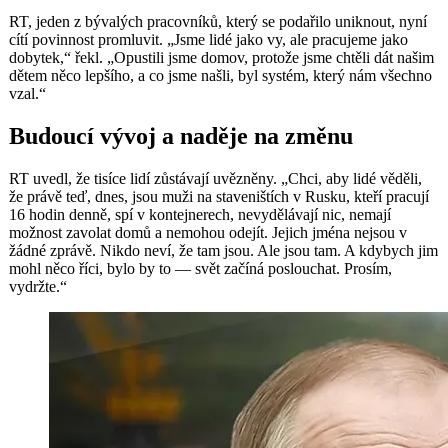
RT, jeden z bývalých pracovníků, který se podařilo uniknout, nyní
cítí povinnost promluvit. „Jsme lidé jako vy, ale pracujeme jako
dobytek,“ řekl. „Opustili jsme domov, protože jsme chtěli dát našim
dětem něco lepšího, a co jsme našli, byl systém, který nám všechno
vzal.“
Budoucí vývoj a naděje na změnu
RT uvedl, že tisíce lidí zůstávají uvězněny. „Chci, aby lidé věděli,
že právě teď, dnes, jsou muži na staveništích v Rusku, kteří pracují
16 hodin denně, spí v kontejnerech, nevydělávají nic, nemají
možnost zavolat domů a nemohou odejít. Jejich jména nejsou v
žádné zprávě. Nikdo neví, že tam jsou. Ale jsou tam. A kdybych jim
mohl něco říci, bylo by to — svět začíná poslouchat. Prosím,
vydržte.“