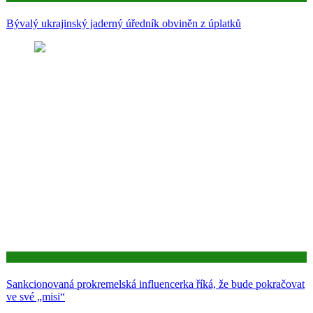
Bývalý ukrajinský jaderný úředník obviněn z úplatků
Aktuality
Sankcionovaná prokremelská influencerka říká, že bude pokračovat
ve své „misi“