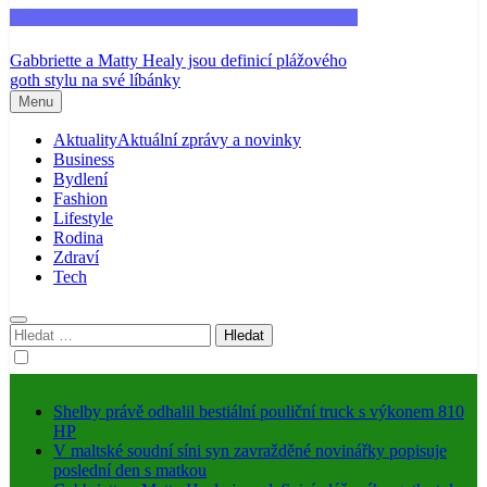
Fashion
Gabbriette a Matty Healy jsou definicí plážového
goth stylu na své líbánky
Menu
Aktuality
Aktuální zprávy a novinky
Business
Bydlení
Fashion
Lifestyle
Rodina
Zdraví
Tech
Vyhledávání
Shelby právě odhalil bestiální pouliční truck s výkonem 810
HP
V maltské soudní síni syn zavražděné novinářky popisuje
poslední den s matkou