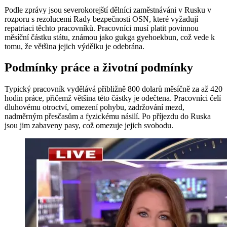
Podle zprávy jsou severokorejští dělníci zaměstnáváni v Rusku v
rozporu s rezolucemi Rady bezpečnosti OSN, které vyžadují
repatriaci těchto pracovníků. Pracovníci musí platit povinnou
měsíční částku státu, známou jako gukga gyehoekbun, což vede k
tomu, že většina jejich výdělku je odebrána.
Podmínky práce a životní podmínky
Typický pracovník vydělává přibližně 800 dolarů měsíčně za až 420
hodin práce, přičemž většina této částky je odečtena. Pracovníci čelí
dluhovému otroctví, omezení pohybu, zadržování mezd,
nadměrným přesčasům a fyzickému násilí. Po příjezdu do Ruska
jsou jim zabaveny pasy, což omezuje jejich svobodu.