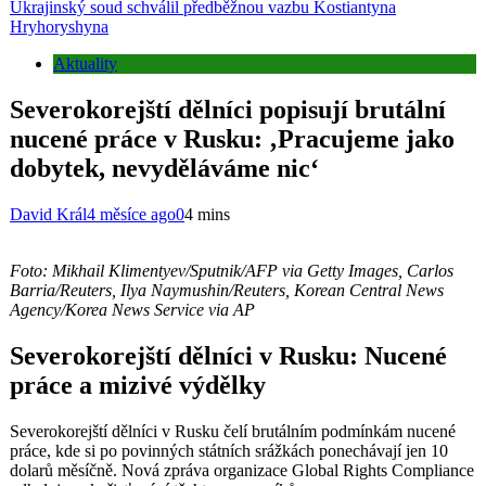
Ukrajinský soud schválil předběžnou vazbu Kostiantyna
Hryhoryshyna
Aktuality
Severokorejští dělníci popisují brutální
nucené práce v Rusku: ‚Pracujeme jako
dobytek, nevyděláváme nic‘
David Král
4 měsíce ago
0
4 mins
Foto: Mikhail Klimentyev/Sputnik/AFP via Getty Images, Carlos
Barria/Reuters, Ilya Naymushin/Reuters, Korean Central News
Agency/Korea News Service via AP
Severokorejští dělníci v Rusku: Nucené
práce a mizivé výdělky
Severokorejští dělníci v Rusku čelí brutálním podmínkám nucené
práce, kde si po povinných státních srážkách ponechávají jen 10
dolarů měsíčně. Nová zpráva organizace Global Rights Compliance