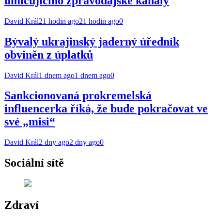
umlčujícího zpravodajské kanály
David Král
21 hodin ago
21 hodin ago
0
Bývalý ukrajinský jaderný úředník
obviněn z úplatků
David Král
1 dnem ago
1 dnem ago
0
Sankcionovaná prokremelská
influencerka říká, že bude pokračovat ve
své „misi“
David Král
2 dny ago
2 dny ago
0
Sociální sítě
Zdraví