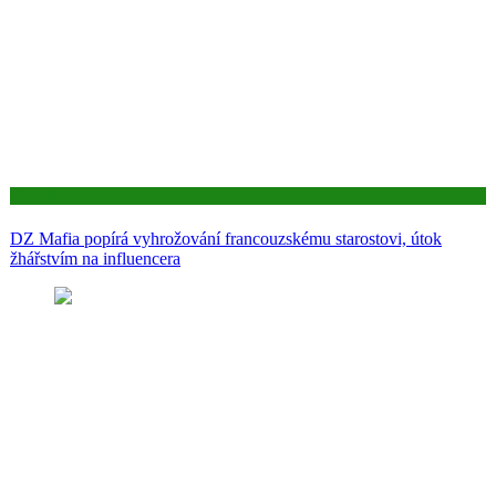
Aktuality
DZ Mafia popírá vyhrožování francouzskému starostovi, útok
žhářstvím na influencera