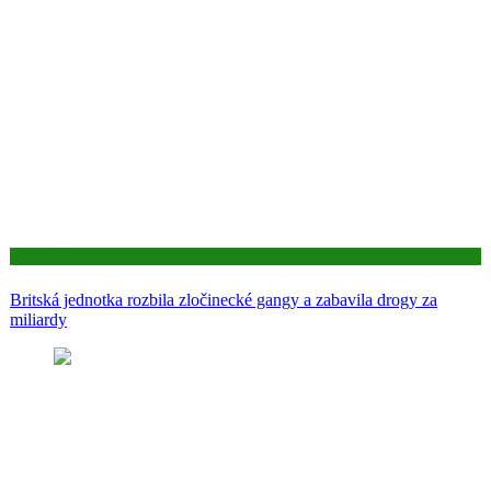
Aktuality
Britská jednotka rozbila zločinecké gangy a zabavila drogy za
miliardy