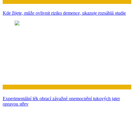
Zdraví
Kde žijete, může ovlivnit riziko demence, ukazuje rozsáhlá studie
Zdraví
Experimentální lék obrací závažné onemocnění tukových jater
opravou střev