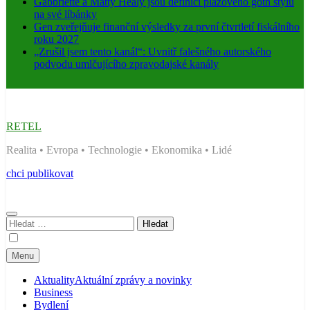
Gabbriette a Matty Healy jsou definicí plážového goth stylu
na své líbánky
Gen zveřejňuje finanční výsledky za první čtvrtletí fiskálního
roku 2027
„Zrušil jsem tento kanál“: Uvnitř falešného autorského
podvodu umlčujícího zpravodajské kanály
RETEL
Realita • Evropa • Technologie • Ekonomika • Lidé
chci publikovat
Vyhledávání
Menu
Aktuality
Aktuální zprávy a novinky
Business
Bydlení