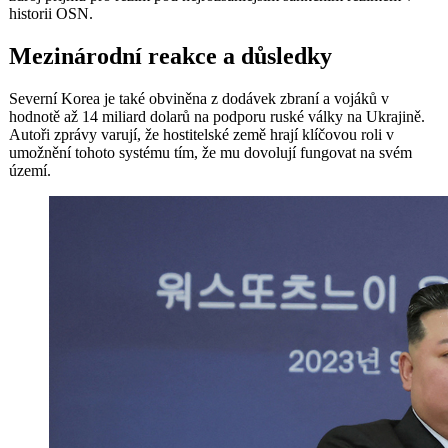
historii OSN.
Mezinárodní reakce a důsledky
Severní Korea je také obviněna z dodávek zbraní a vojáků v
hodnotě až 14 miliard dolarů na podporu ruské války na Ukrajině.
Autoři zprávy varují, že hostitelské země hrají klíčovou roli v
umožnění tohoto systému tím, že mu dovolují fungovat na svém
území.