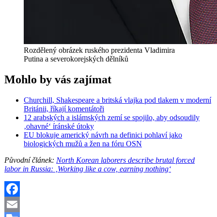
Rozdělený obrázek ruského prezidenta Vladimira
Putina a severokorejských dělníků
Mohlo by vás zajímat
Churchill, Shakespeare a britská vlajka pod tlakem v moderní
Británii, říkají komentátoři
12 arabských a islámských zemí se spojilo, aby odsoudily
‚ohavné‘ íránské útoky
EU blokuje americký návrh na definici pohlaví jako
biologických mužů a žen na fóru OSN
Původní článek:
North Korean laborers describe brutal forced
labor in Russia: ‚Working like a cow, earning nothing‘
Facebook