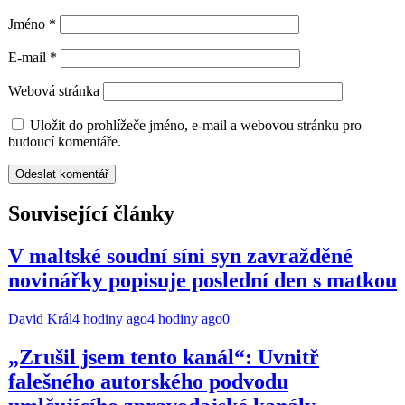
Jméno
*
E-mail
*
Webová stránka
Uložit do prohlížeče jméno, e-mail a webovou stránku pro
budoucí komentáře.
Související články
V maltské soudní síni syn zavražděné
novinářky popisuje poslední den s matkou
David Král
4 hodiny ago
4 hodiny ago
0
„Zrušil jsem tento kanál“: Uvnitř
falešného autorského podvodu