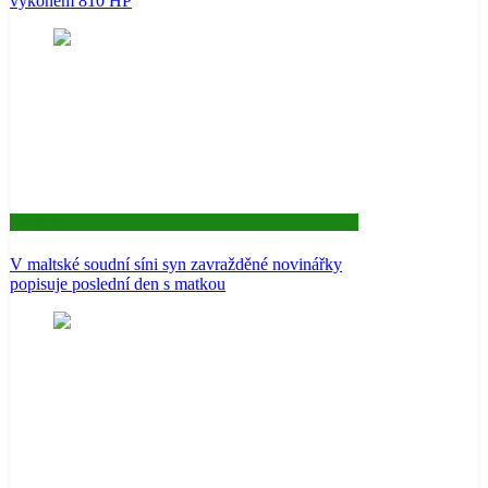
výkonem 810 HP
Aktuality
V maltské soudní síni syn zavražděné novinářky
popisuje poslední den s matkou