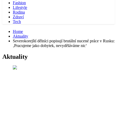
Fashion
Lifestyle
Rodina
Zdraví
Tech
Home
Aktuality
Severokorejští dělníci popisují brutální nucené práce v Rusku:
‚Pracujeme jako dobytek, nevyděláváme nic‘
Aktuality