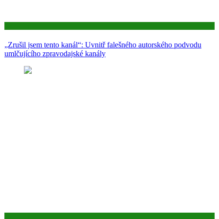
Aktuality
„Zrušil jsem tento kanál“: Uvnitř falešného autorského podvodu
umlčujícího zpravodajské kanály
Aktuality