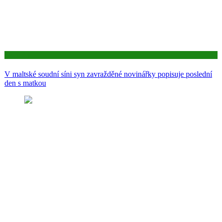
Aktuality
V maltské soudní síni syn zavražděné novinářky popisuje poslední
den s matkou