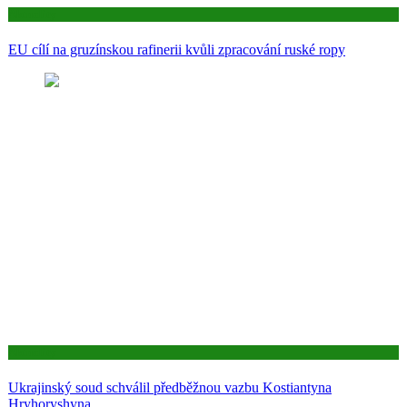
Aktuality
EU cílí na gruzínskou rafinerii kvůli zpracování ruské ropy
Aktuality
Ukrajinský soud schválil předběžnou vazbu Kostiantyna
Hryhoryshyna