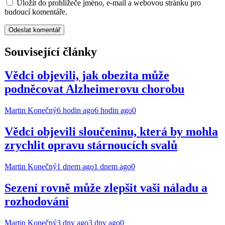
Uložit do prohlížeče jméno, e-mail a webovou stránku pro
budoucí komentáře.
Související články
Vědci objevili, jak obezita může
podněcovat Alzheimerovu chorobu
Martin Konečný
6 hodin ago
6 hodin ago
0
Vědci objevili sloučeninu, která by mohla
zrychlit opravu stárnoucích svalů
Martin Konečný
1 dnem ago
1 dnem ago
0
Sezení rovně může zlepšit vaši náladu a
rozhodování
Martin Konečný
3 dny ago
3 dny ago
0