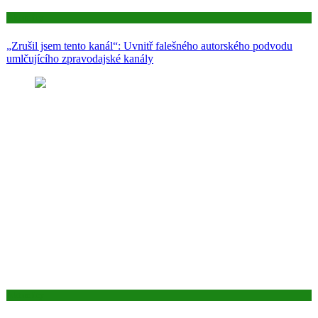
Aktuality
„Zrušil jsem tento kanál“: Uvnitř falešného autorského podvodu
umlčujícího zpravodajské kanály
Aktuality