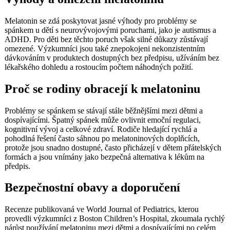
Melatonin se zdá poskytovat jasné výhody pro problémy se
spánkem u dětí s neurovývojovými poruchami, jako je autismus a
ADHD. Pro děti bez těchto poruch však silné důkazy zůstávají
omezené. Výzkumníci jsou také znepokojeni nekonzistentním
dávkováním v produktech dostupných bez předpisu, užíváním bez
lékařského dohledu a rostoucím počtem náhodných požití.
Proč se rodiny obracejí k melatoninu
Problémy se spánkem se stávají stále běžnějšími mezi dětmi a
dospívajícími. Špatný spánek může ovlivnit emoční regulaci,
kognitivní vývoj a celkové zdraví. Rodiče hledající rychlá a
pohodlná řešení často sáhnou po melatoninových doplňcích,
protože jsou snadno dostupné, často přicházejí v dětem přátelských
formách a jsou vnímány jako bezpečná alternativa k lékům na
předpis.
Bezpečnostní obavy a doporučení
Recenze publikovaná ve World Journal of Pediatrics, kterou
provedli výzkumníci z Boston Children’s Hospital, zkoumala rychlý
nárůst používání melatoninu mezi dětmi a dospívajícími po celém