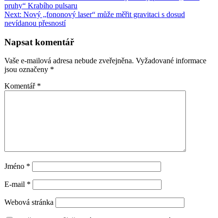
Share
pruhy“ Krabího pulsaru
pro
Next:
Nový „fononový laser“ může měřit gravitaci s dosud
příspěvek
nevídanou přesností
Napsat komentář
Vaše e-mailová adresa nebude zveřejněna.
Vyžadované informace
jsou označeny
*
Komentář
*
Jméno
*
E-mail
*
Webová stránka