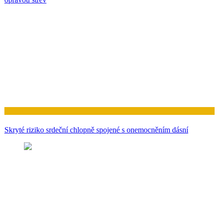
Zdraví
Skryté riziko srdeční chlopně spojené s onemocněním dásní