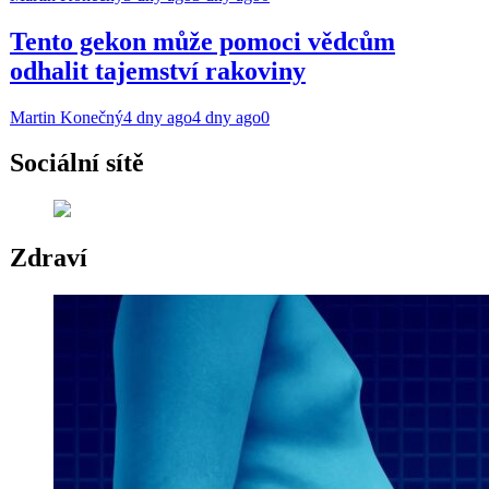
Tento gekon může pomoci vědcům
odhalit tajemství rakoviny
Martin Konečný
4 dny ago
4 dny ago
0
Sociální sítě
Zdraví