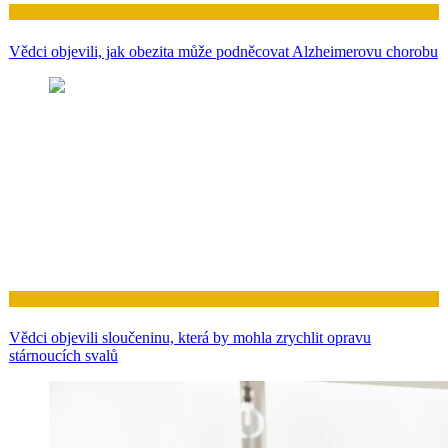
Zdraví
Vědci objevili, jak obezita může podněcovat Alzheimerovu chorobu
Zdraví
Vědci objevili sloučeninu, která by mohla zrychlit opravu
stárnoucích svalů