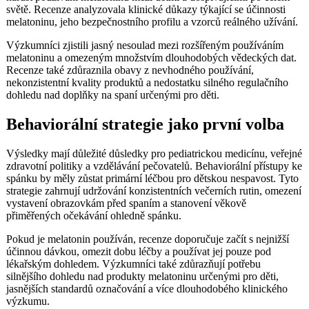
světě. Recenze analyzovala klinické důkazy týkající se účinnosti
melatoninu, jeho bezpečnostního profilu a vzorců reálného užívání.
Výzkumníci zjistili jasný nesoulad mezi rozšířeným používáním
melatoninu a omezeným množstvím dlouhodobých vědeckých dat.
Recenze také zdůraznila obavy z nevhodného používání,
nekonzistentní kvality produktů a nedostatku silného regulačního
dohledu nad doplňky na spaní určenými pro děti.
Behaviorální strategie jako první volba
Výsledky mají důležité důsledky pro pediatrickou medicínu, veřejné
zdravotní politiky a vzdělávání pečovatelů. Behaviorální přístupy ke
spánku by měly zůstat primární léčbou pro dětskou nespavost. Tyto
strategie zahrnují udržování konzistentních večerních rutin, omezení
vystavení obrazovkám před spaním a stanovení věkově
přiměřených očekávání ohledně spánku.
Pokud je melatonin používán, recenze doporučuje začít s nejnižší
účinnou dávkou, omezit dobu léčby a používat jej pouze pod
lékařským dohledem. Výzkumníci také zdůrazňují potřebu
silnějšího dohledu nad produkty melatoninu určenými pro děti,
jasnějších standardů označování a více dlouhodobého klinického
výzkumu.