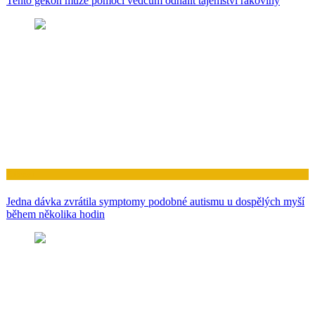
Tento gekon může pomoci vědcům odhalit tajemství rakoviny
Zdraví
Jedna dávka zvrátila symptomy podobné autismu u dospělých myší
během několika hodin