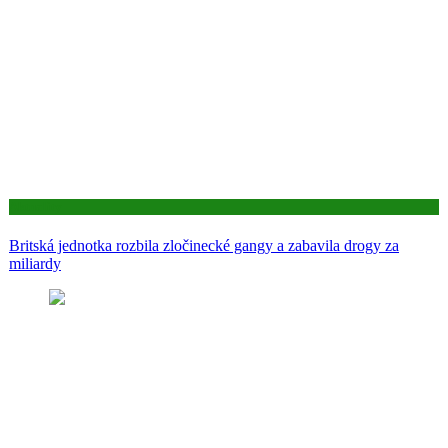
Aktuality
Britská jednotka rozbila zločinecké gangy a zabavila drogy za
miliardy