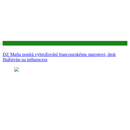
Aktuality
DZ Mafia popírá vyhrožování francouzskému starostovi, útok
žhářstvím na influencera