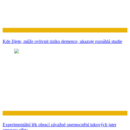
Zdraví
Kde žijete, může ovlivnit riziko demence, ukazuje rozsáhlá studie
Zdraví
Experimentální lék obrací závažné onemocnění tukových jater
opravou střev