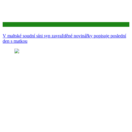
Aktuality
V maltské soudní síni syn zavražděné novinářky popisuje poslední
den s matkou