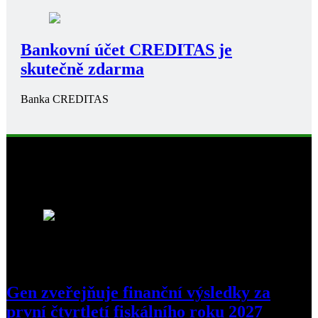
Bankovní účet CREDITAS je
skutečně zdarma
Banka CREDITAS
Business
1
Gen zveřejňuje finanční výsledky za
první čtvrtletí fiskálního roku 2027