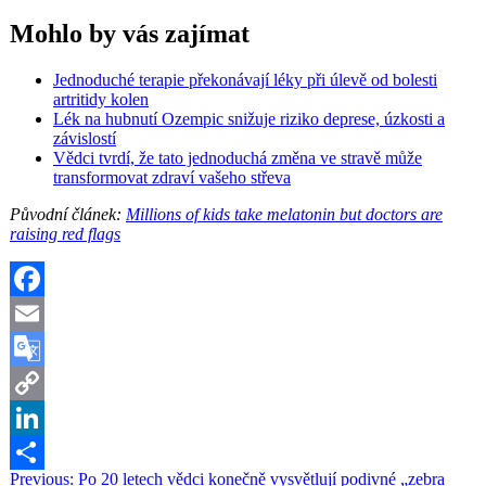
Mohlo by vás zajímat
Jednoduché terapie překonávají léky při úlevě od bolesti
artritidy kolen
Lék na hubnutí Ozempic snižuje riziko deprese, úzkosti a
závislostí
Vědci tvrdí, že tato jednoduchá změna ve stravě může
transformovat zdraví vašeho střeva
Původní článek:
Millions of kids take melatonin but doctors are
raising red flags
Facebook
Email
Google
Translate
Copy
Link
LinkedIn
Navigace
Previous:
Po 20 letech vědci konečně vysvětlují podivné „zebra