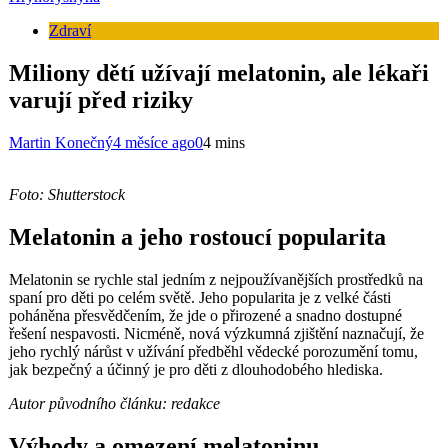
Zdraví
Miliony dětí užívají melatonin, ale lékaři
varují před riziky
Martin Konečný
4 měsíce ago
0
4 mins
Foto: Shutterstock
Melatonin a jeho rostoucí popularita
Melatonin se rychle stal jedním z nejpoužívanějších prostředků na
spaní pro děti po celém světě. Jeho popularita je z velké části
poháněna přesvědčením, že jde o přirozené a snadno dostupné
řešení nespavosti. Nicméně, nová výzkumná zjištění naznačují, že
jeho rychlý nárůst v užívání předběhl vědecké porozumění tomu,
jak bezpečný a účinný je pro děti z dlouhodobého hlediska.
Autor původního článku: redakce
Výhody a omezení melatoninu