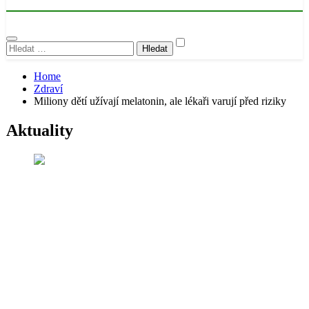
Vyhledávání
Home
Zdraví
Miliony dětí užívají melatonin, ale lékaři varují před riziky
Aktuality