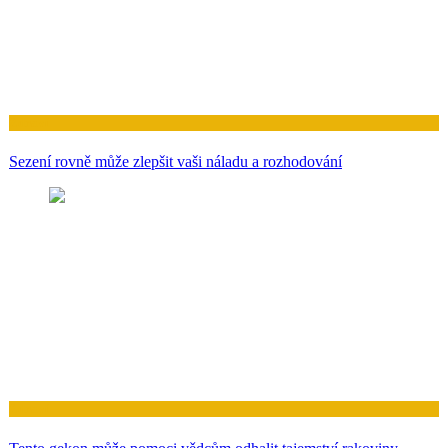
Zdraví
Sezení rovně může zlepšit vaši náladu a rozhodování
Zdraví