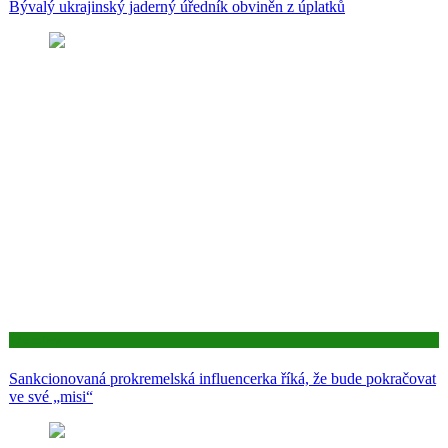
Bývalý ukrajinský jaderný úředník obviněn z úplatků
Aktuality
Sankcionovaná prokremelská influencerka říká, že bude pokračovat
ve své „misi“