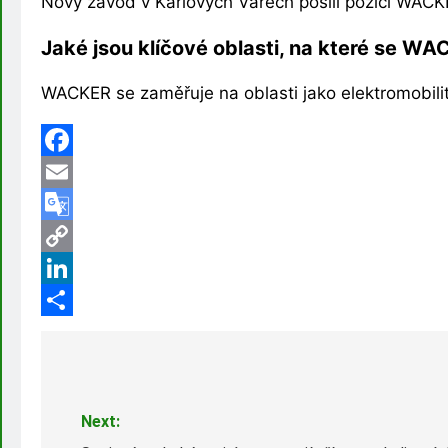
Nový závod v Karlových Varech posílí pozici WACKE
Jaké jsou klíčové oblasti, na které se W
WACKER se zaměřuje na oblasti jako elektromobilita,
Facebook
Email
Google
Translate
Copy
Link
LinkedIn
Share
Navigace
pro
Next:
příspěvek