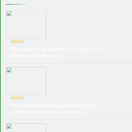
ZDRAVÍ
Vědci objevili, jak obezita může podněcovat
Alzheimerovu chorobu
ZDRAVÍ
Vědci objevili sloučeninu, která by mohla
zrychlit opravu stárnoucích svalů