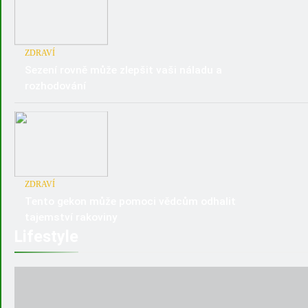
ZDRAVÍ
Sezení rovně může zlepšit vaši náladu a
rozhodování
ZDRAVÍ
Tento gekon může pomoci vědcům odhalit
tajemství rakoviny
Lifestyle