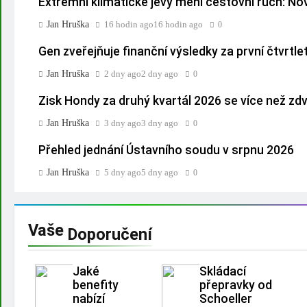
Extrémní klimatické jevy mění cestovní ruch: No
Jan Hruška
16 hodin ago
16 hodin ago
0
Gen zveřejňuje finanční výsledky za první čtvrtle
Jan Hruška
2 dny ago
2 dny ago
0
Zisk Hondy za druhý kvartál 2026 se více než zd
Jan Hruška
3 dny ago
3 dny ago
0
Přehled jednání Ústavního soudu v srpnu 2026
Jan Hruška
5 dny ago
5 dny ago
0
Vaše
Doporučení
Jaké
Skládací
benefity
přepravky od
nabízí
Schoeller