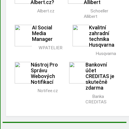
Albert.cz?
Allibert
Albert.cz
Schoeller
Allibert
AI Social
Kvalitní
Media
zahradní
Manager
technika
Husqvarna
WPATELIER
Husqvarna
Nástroj Pro
Bankovní
Správu
účet
Webových
CREDITAS je
Notifikací
skutečně
zdarma
Notifee.cz
Banka
CREDITAS