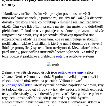
úspory
Jakmile se v určitém úseku věnuje svým povinnostem větší
množství zaměstnanců, je potřeba zajistit, aby měl každý k dispozici
dostatek prostoru a vše, co potřebuje k úspěšné realizaci zadaných
úkolů. Čím více lidí přitom pracuje na stejném místě, o to důležitější
přehlednost. Pokud se navíc pracuje ve směnném provozu, musí vše
fungovat i ve chvíli, kdy si pracovníci předávají uprostřed dne
rozpracované úkoly. Zejména tam, kde se manipuluje se zbožím
podléhajícím zkáze či zásilkami, které je nutné doručit ve smluvené
lhůtě, je promyšlený systém čirou nezbytností. Mezi taková místa
patří sklady, překladiště i distribuční centra výrobců. Na místě je
tedy používat praktické a přehledné
regály
a regálové systémy.
Zejména ve větších pracovištích jsou
regálové systémy
velice
žádané. Není se čemu divit; dokáží pojmout velký objem zboží i
zásob, ideálně uložených na paletách. Velkou inovací
je
konsignační sklad
, který výrazně pomáhá například ve chvíli, kdy
je žádoucí distribuovat výrobky v tak, aby nedošlo k jejich expiraci,
tedy podle zásady „první dovnitř, první ven“. Reorganizace palet v
regálech konsignačního skladu je snadná a rychlá. Systém
Radioshuttle™ navíc dokáže zajistit i plnou automatizaci skladu a