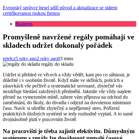
Evropský správce hesel sdílí původ a aktualizace se státem
certifikovanou ruskou firmou
Business
Promyšleně navržené regály pomáhají ve
skladech udržet dokonalý pořádek
retelcz
5 roky ago
2 roky ago
0
3 mins
regály do skladu
Udržet si přehled ve věcech a vždy vědět, kam pro co sáhnout, je
důležité i v osobním životě. Když máte ve skříních, policích a
zásuvkách vše pečlivě a systematické srovnané, zbytečně vás
nezdržuje hledání založených předmětů. Jakmile vše vždy najdete
přesně na vymezeném místě, zabere vám příprava na odchod do
zaměstnání, do školy, do divadla i odjezd na dovolenou minimum
času. Navíc si ušetříte zbytečný a nepříjemný stres. Pořízení
praktických úložných systémů se tedy rozhodně vyplatí. A to samé
dvojnásobně platí v pracovním životě.
Na pracovišti je třeba zajistit efektivitu. Důmyslným
systémem s regály lze dosáhnout nemalé časové