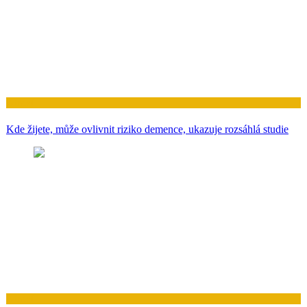
Zdraví
Kde žijete, může ovlivnit riziko demence, ukazuje rozsáhlá studie
Zdraví