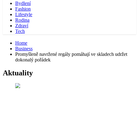
Bydlení
Fashion
Lifestyle
Rodina
Zdraví
Tech
Home
Business
Promyšleně navržené regály pomáhají ve skladech udržet
dokonalý pořádek
Aktuality