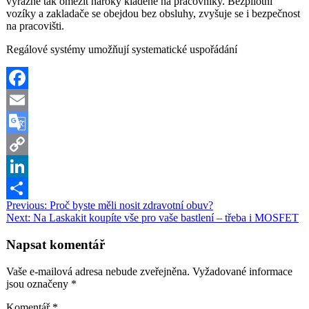
výrazně tak omezit nároky kladené na pracovníky. Bezpilotní
vozíky a zakladače se obejdou bez obsluhy, zvyšuje se i bezpečnost
na pracovišti.
Regálové systémy umožňují systematické uspořádání
Facebook
Email
Google
Translate
Copy
Link
LinkedIn
Navigace
Previous:
Proč byste měli nosit zdravotní obuv?
Share
Next:
Na Laskakit koupíte vše pro vaše bastlení – třeba i MOSFET
pro
příspěvek
Napsat komentář
Vaše e-mailová adresa nebude zveřejněna.
Vyžadované informace
jsou označeny
*
Komentář
*