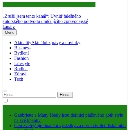
Aktuality
„Zrušil jsem tento kanál“: Uvnitř falešného
autorského podvodu umlčujícího zpravodajské
kanály
Menu
Aktuality
Aktuální zprávy a novinky
Business
Bydlení
Fashion
Lifestyle
Rodina
Zdraví
Tech
Vyhledávání
Gabbriette a Matty Healy jsou definicí plážového goth stylu
na své líbánky
Gen zveřejňuje finanční výsledky za první čtvrtletí fiskálního