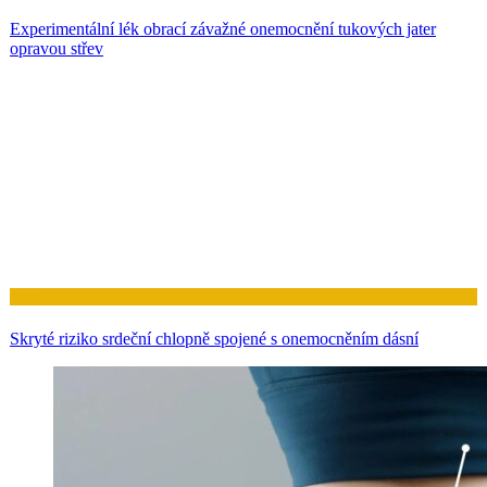
Experimentální lék obrací závažné onemocnění tukových jater
opravou střev
Zdraví
Skryté riziko srdeční chlopně spojené s onemocněním dásní