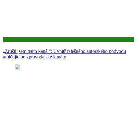
Aktuality
„Zrušil jsem tento kanál“: Uvnitř falešného autorského podvodu
umlčujícího zpravodajské kanály