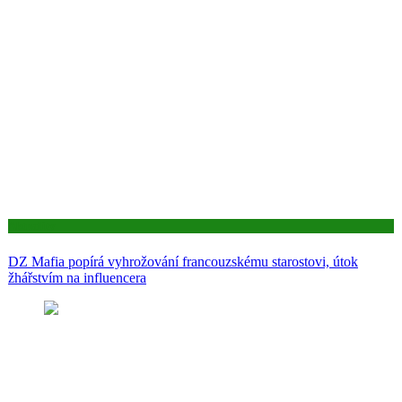
Aktuality
DZ Mafia popírá vyhrožování francouzskému starostovi, útok
žhářstvím na influencera