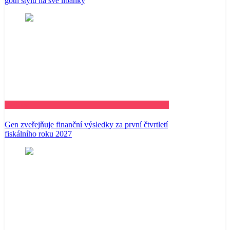
goth stylu na své líbánky
Business
Gen zveřejňuje finanční výsledky za první čtvrtletí
fiskálního roku 2027