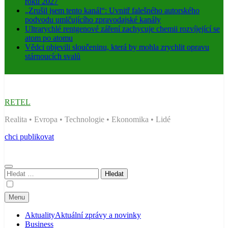
roku 2027
„Zrušil jsem tento kanál“: Uvnitř falešného autorského
podvodu umlčujícího zpravodajské kanály
Ultrarychlé rentgenové záření zachycuje chemii rozvíjející se
atom po atomu
Vědci objevili sloučeninu, která by mohla zrychlit opravu
stárnoucích svalů
RETEL
Realita • Evropa • Technologie • Ekonomika • Lidé
chci publikovat
Vyhledávání
Menu
Aktuality
Aktuální zprávy a novinky
Business