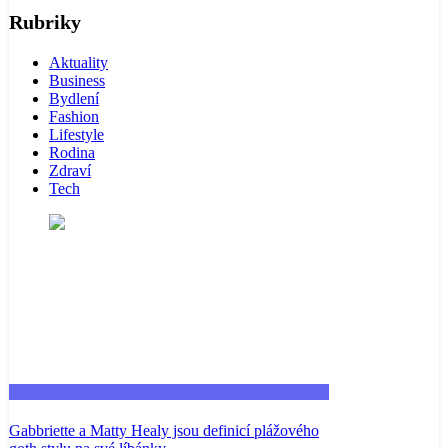
Rubriky
Aktuality
Business
Bydlení
Fashion
Lifestyle
Rodina
Zdraví
Tech
Fashion
Gabbriette a Matty Healy jsou definicí plážového