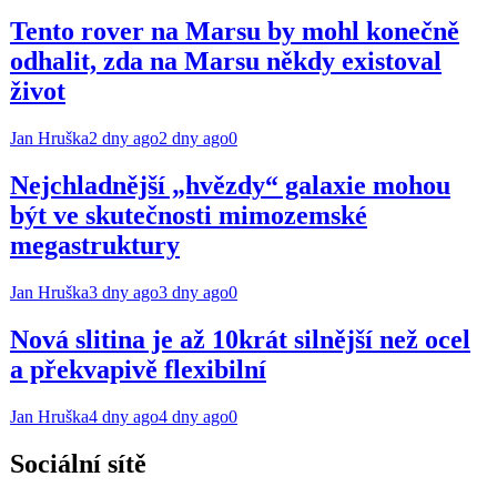
Tento rover na Marsu by mohl konečně
odhalit, zda na Marsu někdy existoval
život
Jan Hruška
2 dny ago
2 dny ago
0
Nejchladnější „hvězdy“ galaxie mohou
být ve skutečnosti mimozemské
megastruktury
Jan Hruška
3 dny ago
3 dny ago
0
Nová slitina je až 10krát silnější než ocel
a překvapivě flexibilní
Jan Hruška
4 dny ago
4 dny ago
0
Sociální sítě