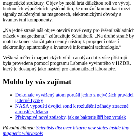
magnetické struktury. Objev by mohl hrát důležitou roli ve vývoji
budoucích výpočetních systémů tím, že umožní komunikaci mezi
signály založenými na magnonech, elektronickými obvody a
kvantovými komponenty.
„Na jedné straně náš objev otevírá nové cesty pro řešení základních
otázek v magnetismu,“ zdůrazňuje Schultheiß. „Na druhé straně by
mohl nakonec sloužit jako cenný nástroj k propojení oblastí
elektroniky, spintroniky a kvantové informační technologie.“
Veškerá měření magnetických vírů a analýza dat z více přístrojů
byla provedena pomocí programu Labmule vyvinutého v HZDR,
který je dostupný jako nástroj pro automatizaci laboratoře.
Mohlo by vás zajímat
Dokonale vyvážený atom porušil jedno z největších pravidel
jaderné fyziky
NASA vypouští dvojici sond k rozluštění záhady ztracené
atmosféry Marsu
Překvapivé nové způsoby, jak se bakterie šíří bez vrtulek
Původní článek:
Scientists discover bizarre new states inside tiny
magnetic whirlpools