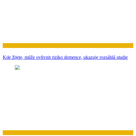
Zdraví
Kde žijete, může ovlivnit riziko demence, ukazuje rozsáhlá studie
Zdraví