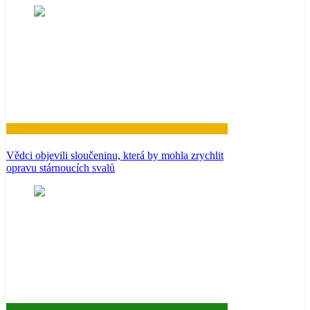
Zdraví
Vědci objevili sloučeninu, která by mohla zrychlit
opravu stárnoucích svalů
Aktuality