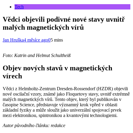
Tech
Vědci objevili podivné nové stavy uvnitř
malých magnetických vírů
Jan Hruška
4 měsíce ago
0
5 mins
Foto: Katrin and Helmut Schultheiß
Objev nových stavů v magnetických
vírech
Vědci z Helmholtz-Zentrum Dresden-Rossendorf (HZDR) objevili
nové oscilační vzory, známé jako Floquetovy stavy, uvnitř extrémně
malých magnetických vírů. Tento objev, který byl publikován v
časopise Science, představuje významný krok vpřed v oblasti
základní fyziky a může sloužit jako univerzální spojovací prvek
mezi elektronikou, spintronikou a kvantovými technologiemi.
Autor původního článku: redakce