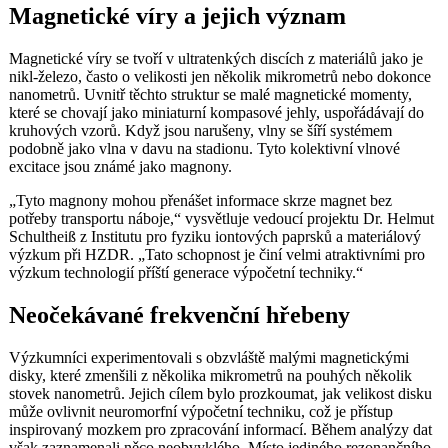
Magnetické víry a jejich význam
Magnetické víry se tvoří v ultratenkých discích z materiálů jako je
nikl-železo, často o velikosti jen několik mikrometrů nebo dokonce
nanometrů. Uvnitř těchto struktur se malé magnetické momenty,
které se chovají jako miniaturní kompasové jehly, uspořádávají do
kruhových vzorů. Když jsou narušeny, vlny se šíří systémem
podobně jako vlna v davu na stadionu. Tyto kolektivní vlnové
excitace jsou známé jako magnony.
„Tyto magnony mohou přenášet informace skrze magnet bez
potřeby transportu náboje,“ vysvětluje vedoucí projektu Dr. Helmut
Schultheiß z Institutu pro fyziku iontových paprsků a materiálový
výzkum při HZDR. „Tato schopnost je činí velmi atraktivními pro
výzkum technologií příští generace výpočetní techniky.“
Neočekávané frekvenční hřebeny
Výzkumníci experimentovali s obzvláště malými magnetickými
disky, které zmenšili z několika mikrometrů na pouhých několik
stovek nanometrů. Jejich cílem bylo prozkoumat, jak velikost disku
může ovlivnit neuromorfní výpočetní techniku, což je přístup
inspirovaný mozkem pro zpracování informací. Během analýzy dat
však zaznamenali něco neobvyklého. Místo jediného rezonančního