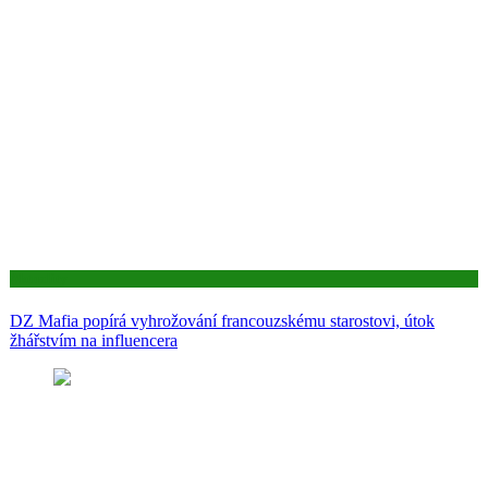
Aktuality
DZ Mafia popírá vyhrožování francouzskému starostovi, útok
žhářstvím na influencera