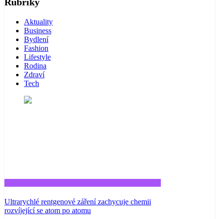
Rubriky
Aktuality
Business
Bydlení
Fashion
Lifestyle
Rodina
Zdraví
Tech
Tech
Ultrarychlé rentgenové záření zachycuje chemii
rozvíjející se atom po atomu