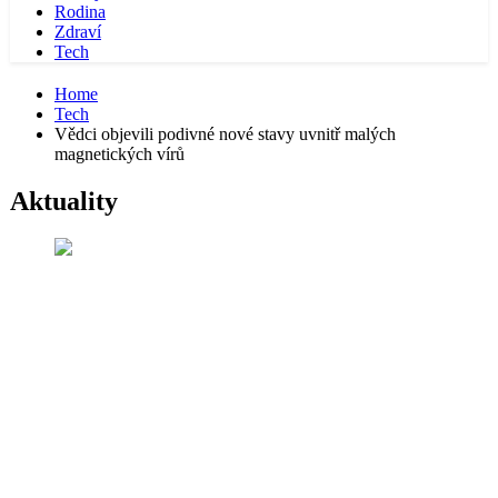
Rodina
Zdraví
Tech
Home
Tech
Vědci objevili podivné nové stavy uvnitř malých
magnetických vírů
Aktuality