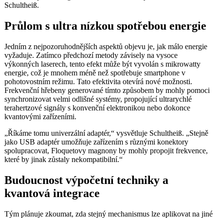
Schultheiß.
Průlom s ultra nízkou spotřebou energie
Jedním z nejpozoruhodnějších aspektů objevu je, jak málo energie
vyžaduje. Zatímco předchozí metody závisely na vysoce
výkonných laserech, tento efekt může být vyvolán s mikrowatty
energie, což je mnohem méně než spotřebuje smartphone v
pohotovostním režimu. Tato efektivita otevírá nové možnosti.
Frekvenční hřebeny generované tímto způsobem by mohly pomoci
synchronizovat velmi odlišné systémy, propojující ultrarychlé
terahertzové signály s konvenční elektronikou nebo dokonce
kvantovými zařízeními.
„Říkáme tomu univerzální adaptér,“ vysvětluje Schultheiß. „Stejně
jako USB adaptér umožňuje zařízením s různými konektory
spolupracovat, Floquetovy magnony by mohly propojit frekvence,
které by jinak zůstaly nekompatibilní.“
Budoucnost výpočetní techniky a
kvantová integrace
Tým plánuje zkoumat, zda stejný mechanismus lze aplikovat na jiné