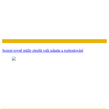
Zdraví
Sezení rovně může zlepšit vaši náladu a rozhodování