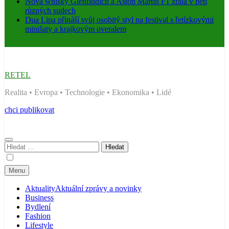
Nová whisky Glenfiddich a Aston Martin F1 zrála v pěti
různých sudech
Dua Lipa přináší svůj osobitý styl na festival s řetízkovými
minišaty a krajkovým overalem
RETEL
Realita • Evropa • Technologie • Ekonomika • Lidé
chci publikovat
Vyhledávání
Menu
Aktuality
Aktuální zprávy a novinky
Business
Bydlení
Fashion
Lifestyle