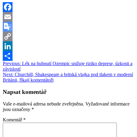
Facebook
Email
Google
Translate
Copy
Link
LinkedIn
Navigace
Previous:
Lék na hubnutí Ozempic snižuje riziko deprese, úzkosti a
Share
závislostí
pro
Next:
Churchill, Shakespeare a britská vlajka pod tlakem v moderní
příspěvek
Británii, říkají komentátoři
Napsat komentář
Vaše e-mailová adresa nebude zveřejněna.
Vyžadované informace
jsou označeny
*
Komentář
*