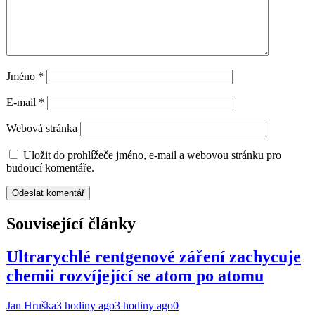
Jméno
*
E-mail
*
Webová stránka
Uložit do prohlížeče jméno, e-mail a webovou stránku pro
budoucí komentáře.
Související články
Ultrarychlé rentgenové záření zachycuje
chemii rozvíjející se atom po atomu
Jan Hruška
3 hodiny ago
3 hodiny ago
0