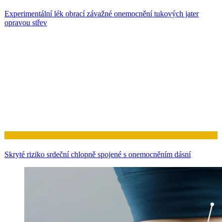
Experimentální lék obrací závažné onemocnění tukových jater
opravou střev
Zdraví
Skryté riziko srdeční chlopně spojené s onemocněním dásní