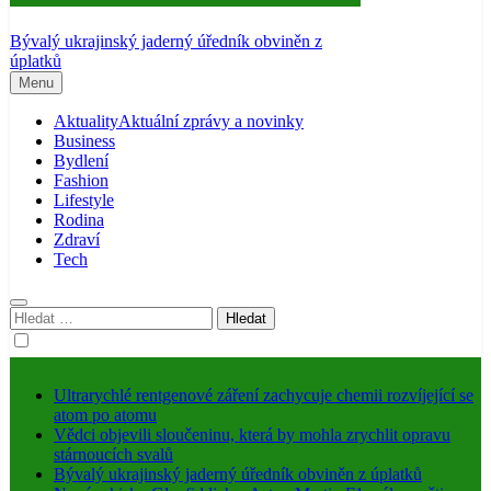
Bývalý ukrajinský jaderný úředník obviněn z
úplatků
Menu
Aktuality
Aktuální zprávy a novinky
Business
Bydlení
Fashion
Lifestyle
Rodina
Zdraví
Tech
Vyhledávání
Ultrarychlé rentgenové záření zachycuje chemii rozvíjející se
atom po atomu
Vědci objevili sloučeninu, která by mohla zrychlit opravu
stárnoucích svalů
Bývalý ukrajinský jaderný úředník obviněn z úplatků