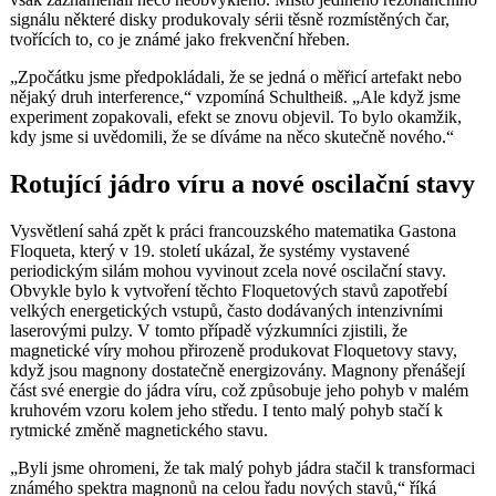
signálu některé disky produkovaly sérii těsně rozmístěných čar,
tvořících to, co je známé jako frekvenční hřeben.
„Zpočátku jsme předpokládali, že se jedná o měřicí artefakt nebo
nějaký druh interference,“ vzpomíná Schultheiß. „Ale když jsme
experiment zopakovali, efekt se znovu objevil. To bylo okamžik,
kdy jsme si uvědomili, že se díváme na něco skutečně nového.“
Rotující jádro víru a nové oscilační stavy
Vysvětlení sahá zpět k práci francouzského matematika Gastona
Floqueta, který v 19. století ukázal, že systémy vystavené
periodickým silám mohou vyvinout zcela nové oscilační stavy.
Obvykle bylo k vytvoření těchto Floquetových stavů zapotřebí
velkých energetických vstupů, často dodávaných intenzivními
laserovými pulzy. V tomto případě výzkumníci zjistili, že
magnetické víry mohou přirozeně produkovat Floquetovy stavy,
když jsou magnony dostatečně energizovány. Magnony přenášejí
část své energie do jádra víru, což způsobuje jeho pohyb v malém
kruhovém vzoru kolem jeho středu. I tento malý pohyb stačí k
rytmické změně magnetického stavu.
„Byli jsme ohromeni, že tak malý pohyb jádra stačil k transformaci
známého spektra magnonů na celou řadu nových stavů,“ říká