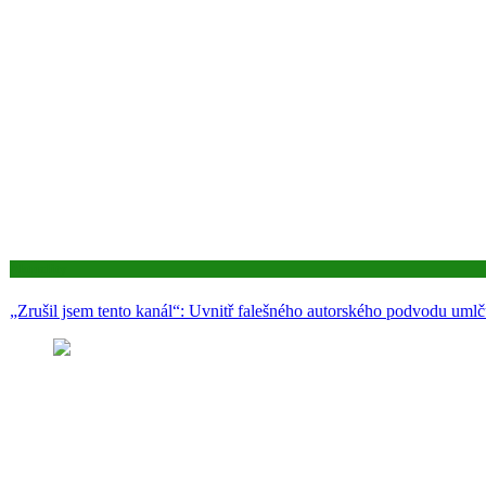
Aktuality
„Zrušil jsem tento kanál“: Uvnitř falešného autorského podvodu umlč