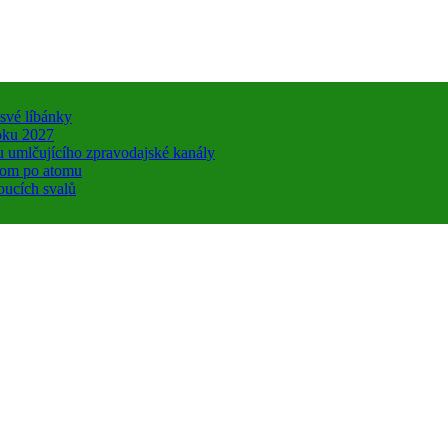
 své líbánky
roku 2027
u umlčujícího zpravodajské kanály
atom po atomu
oucích svalů