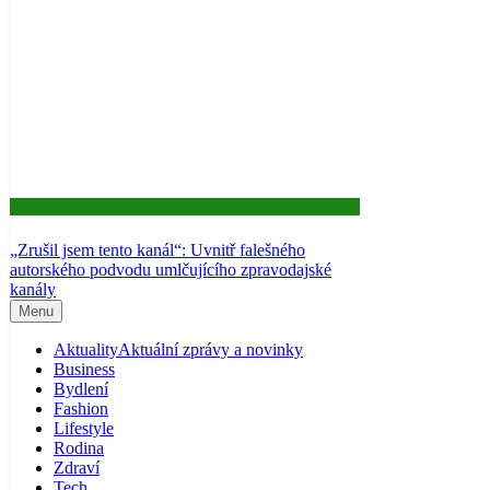
Aktuality
„Zrušil jsem tento kanál“: Uvnitř falešného
autorského podvodu umlčujícího zpravodajské
kanály
Menu
Aktuality
Aktuální zprávy a novinky
Business
Bydlení
Fashion
Lifestyle
Rodina
Zdraví
Tech