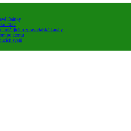
 své líbánky
roku 2027
u umlčujícího zpravodajské kanály
atom po atomu
oucích svalů