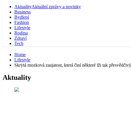
Aktuality
Aktuální zprávy a novinky
Business
Bydlení
Fashion
Lifestyle
Rodina
Zdraví
Tech
Home
Lifestyle
Skrytá mozková zaujatost, která činí některé lži tak přesvědčiv
Aktuality