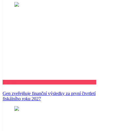
Business
Gen zveřejňuje finanční výsledky za první čtvrtletí
fiskálního roku 2027