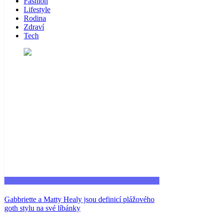
Fashion
Lifestyle
Rodina
Zdraví
Tech
Fashion
Gabbriette a Matty Healy jsou definicí plážového
goth stylu na své líbánky