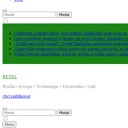
Vyhledávání
Gabbriette a Matty Healy jsou definicí plážového goth stylu na
Gen zveřejňuje finanční výsledky za první čtvrtletí fiskálního 
„Zrušil jsem tento kanál“: Uvnitř falešného autorského podvod
Ultrarychlé rentgenové záření zachycuje chemii rozvíjející se 
Vědci objevili sloučeninu, která by mohla zrychlit opravu stárn
RETEL
Realita • Evropa • Technologie • Ekonomika • Lidé
chci publikovat
Vyhledávání
Menu