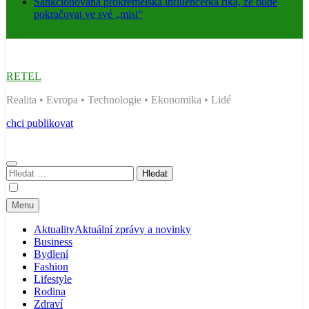
Sankcionovaná prokremelská influencerka říká, že bude
pokračovat ve své „misi“
RETEL
Realita • Evropa • Technologie • Ekonomika • Lidé
chci publikovat
Vyhledávání
Menu
Aktuality
Aktuální zprávy a novinky
Business
Bydlení
Fashion
Lifestyle
Rodina
Zdraví