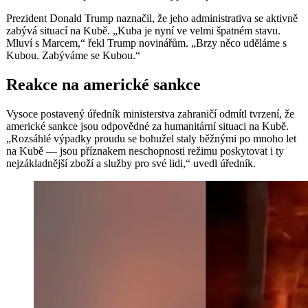
Prezident Donald Trump naznačil, že jeho administrativa se aktivně
zabývá situací na Kubě. „Kuba je nyní ve velmi špatném stavu.
Mluví s Marcem,“ řekl Trump novinářům. „Brzy něco uděláme s
Kubou. Zabýváme se Kubou.“
Reakce na americké sankce
Vysoce postavený úředník ministerstva zahraničí odmítl tvrzení, že
americké sankce jsou odpovědné za humanitární situaci na Kubě.
„Rozsáhlé výpadky proudu se bohužel staly běžnými po mnoho let
na Kubě — jsou příznakem neschopnosti režimu poskytovat i ty
nejzákladnější zboží a služby pro své lidi,“ uvedl úředník.