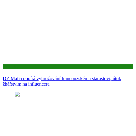
Aktuality
DZ Mafia popírá vyhrožování francouzskému starostovi, útok
žhářstvím na influencera