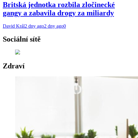
Britská jednotka rozbila zločinecké
gangy a zabavila drogy za miliardy
David Král
2 dny ago
2 dny ago
0
Sociální sítě
Zdraví