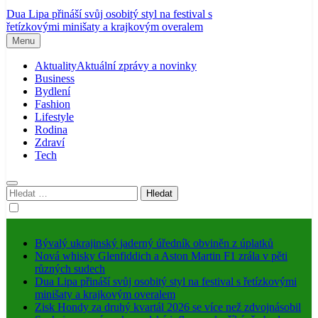
Dua Lipa přináší svůj osobitý styl na festival s
řetízkovými minišaty a krajkovým overalem
Menu
Aktuality
Aktuální zprávy a novinky
Business
Bydlení
Fashion
Lifestyle
Rodina
Zdraví
Tech
Vyhledávání
Bývalý ukrajinský jaderný úředník obviněn z úplatků
Nová whisky Glenfiddich a Aston Martin F1 zrála v pěti
různých sudech
Dua Lipa přináší svůj osobitý styl na festival s řetízkovými
minišaty a krajkovým overalem
Zisk Hondy za druhý kvartál 2026 se více než zdvojnásobil