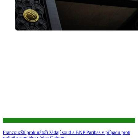
Aktuality
Francouzští prokurátoři žádají soud s BNP Paribas v případu proti
rodině zesnulého vůdce Gabonu