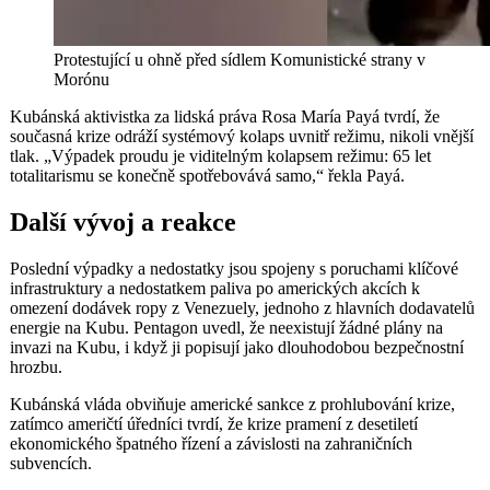
Protestující u ohně před sídlem Komunistické strany v
Morónu
Kubánská aktivistka za lidská práva Rosa María Payá tvrdí, že
současná krize odráží systémový kolaps uvnitř režimu, nikoli vnější
tlak. „Výpadek proudu je viditelným kolapsem režimu: 65 let
totalitarismu se konečně spotřebovává samo,“ řekla Payá.
Další vývoj a reakce
Poslední výpadky a nedostatky jsou spojeny s poruchami klíčové
infrastruktury a nedostatkem paliva po amerických akcích k
omezení dodávek ropy z Venezuely, jednoho z hlavních dodavatelů
energie na Kubu. Pentagon uvedl, že neexistují žádné plány na
invazi na Kubu, i když ji popisují jako dlouhodobou bezpečnostní
hrozbu.
Kubánská vláda obviňuje americké sankce z prohlubování krize,
zatímco američtí úředníci tvrdí, že krize pramení z desetiletí
ekonomického špatného řízení a závislosti na zahraničních
subvencích.