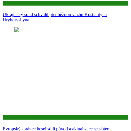
Aktuality
Ukrajinský soud schválil předběžnou vazbu Kostiantyna
Hryhoryshyna
Aktuality
Evropský správce hesel sdílí původ a aktualizace se státem