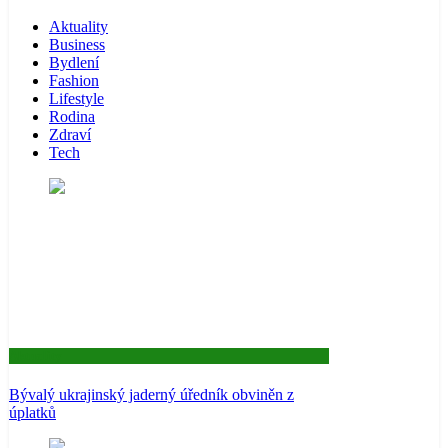
Aktuality
Business
Bydlení
Fashion
Lifestyle
Rodina
Zdraví
Tech
Aktuality
Bývalý ukrajinský jaderný úředník obviněn z
úplatků