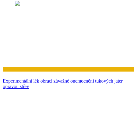
Zdraví
Experimentální lék obrací závažné onemocnění tukových jater
opravou střev