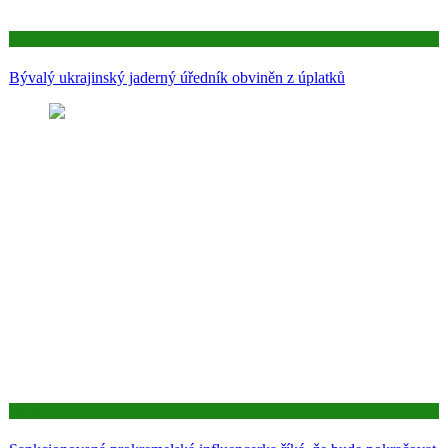
Aktuality
Bývalý ukrajinský jaderný úředník obviněn z úplatků
Aktuality