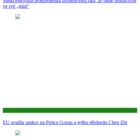
Sankcionovaná prokremelská influencerka říká, že bude pokračovat
ve své „misi“
Aktuality
EU uvalila sankce na Prince Group a jejího předsedu Chen Zhi