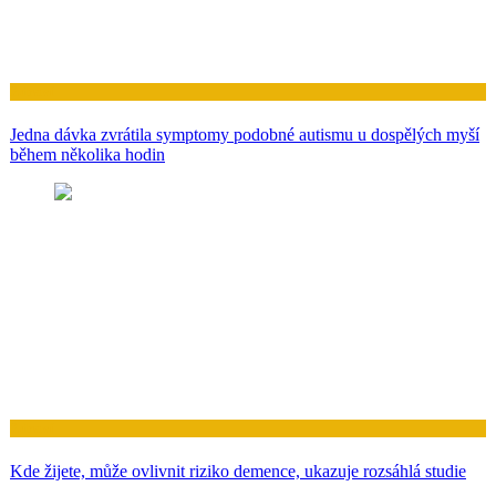
Zdraví
Jedna dávka zvrátila symptomy podobné autismu u dospělých myší
během několika hodin
Zdraví
Kde žijete, může ovlivnit riziko demence, ukazuje rozsáhlá studie