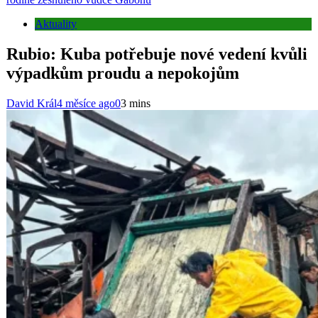
Aktuality
Rubio: Kuba potřebuje nové vedení kvůli
výpadkům proudu a nepokojům
David Král
4 měsíce ago
0
3 mins