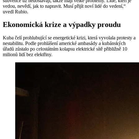
subvence už nedostávají, takže mají velké problémy. Lidé, kteří je
vedou, nevědí, jak to napravit. Musí přijít noví lidé do vedení,“
uvedl Rubio.
Ekonomická krize a výpadky proudu
Kuba čelí prohlubující se energetické krizi, která vyvolala protesty a
nestabilitu. Podle prohlášení americké ambasády a kubánských
úřadů zůstalo po celostátním kolapsu elektrické sítě přibližně 10
milionů lidí bez elektřiny.